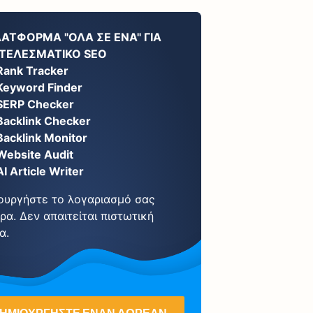
ΛΑΤΦΌΡΜΑ "ΌΛΑ ΣΕ ΈΝΑ" ΓΙΑ
ΤΕΛΕΣΜΑΤΙΚΌ SEO
Rank Tracker
Keyword Finder
SERP Checker
Backlink Checker
Backlink Monitor
Website Audit
AI Article Writer
ουργήστε το λογαριασμό σας
ρα. Δεν απαιτείται πιστωτική
α.
ΗΜΙΟΥΡΓΉΣΤΕ ΈΝΑΝ ΔΩΡΕΆΝ