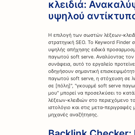
κλειδιά: Ανακαλύ
υψηλού αντίκτυπ
Η επιλογή των σωστών λέξεων-κλειδι
στρατηγική SEO. Το Keyword Finder 
υψηλής απήχησης ειδικά προσαρμοσ
παγωτού soft serve. Αναλύοντας τον
συνάφεια, αυτό το εργαλείο προτείνε
οδηγήσουν σημαντική επισκεψιμότητα
παγωτού soft serve, η στόχευση σε λ
σε [πόλη]", "γκουρμέ soft serve παγ
μου" μπορεί να προσελκύσει το κατ
λέξεων-κλειδιών στο περιεχόμενο το
ιστολόγιο και στις μετα-περιγραφές 
μηχανές αναζήτησης.
Backlink Checker: