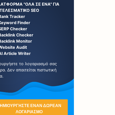
ΛΑΤΦΌΡΜΑ "ΌΛΑ ΣΕ ΈΝΑ" ΓΙΑ
ΤΕΛΕΣΜΑΤΙΚΌ SEO
Rank Tracker
Keyword Finder
SERP Checker
Backlink Checker
Backlink Monitor
Website Audit
AI Article Writer
ουργήστε το λογαριασμό σας
ρα. Δεν απαιτείται πιστωτική
α.
ΗΜΙΟΥΡΓΉΣΤΕ ΈΝΑΝ ΔΩΡΕΆΝ
ΛΟΓΑΡΙΑΣΜΌ