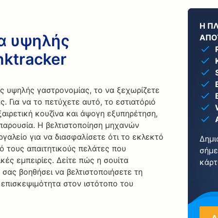
Η Π
ια υψηλής
ΑΠΟ
nktracker
ς υψηλής γαστρονομίας, το να ξεχωρίζετε
. Για να το πετύχετε αυτό, το εστιατόριό
ξαιρετική κουζίνα και άψογη εξυπηρέτηση,
 παρουσία. Η βελτιστοποίηση μηχανών
ργαλείο για να διασφαλίσετε ότι το εκλεκτό
Δημι
πό τους απαιτητικούς πελάτες που
σήμε
κές εμπειρίες. Δείτε πώς η σουίτα
κάρτ
 σας βοηθήσει να βελτιστοποιήσετε τη
 επισκεψιμότητα στον ιστότοπο του
Δ