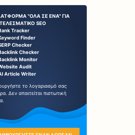
ΛΑΤΦΌΡΜΑ "ΌΛΑ ΣΕ ΈΝΑ" ΓΙΑ
ΤΕΛΕΣΜΑΤΙΚΌ SEO
Rank Tracker
Keyword Finder
SERP Checker
Backlink Checker
Backlink Monitor
Website Audit
AI Article Writer
ουργήστε το λογαριασμό σας
ρα. Δεν απαιτείται πιστωτική
α.
ΗΜΙΟΥΡΓΉΣΤΕ ΈΝΑΝ ΔΩΡΕΆΝ