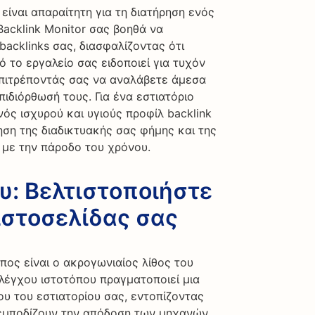
είναι απαραίτητη για τη διατήρηση ενός
Backlink Monitor σας βοηθά να
acklinks σας, διασφαλίζοντας ότι
 το εργαλείο σας ειδοποιεί για τυχόν
επιτρέποντάς σας να αναλάβετε άμεσα
πιδιόρθωσή τους. Για ένα εστιατόριο
ός ισχυρού και υγιούς προφίλ backlink
ρηση της διαδικτυακής σας φήμης και της
 με την πάροδο του χρόνου.
υ: Βελτιστοποιήστε
ιστοσελίδας σας
πος είναι ο ακρογωνιαίος λίθος του
λέγχου ιστοτόπου πραγματοποιεί μια
υ του εστιατορίου σας, εντοπίζοντας
 εμποδίζουν την απόδοση των μηχανών