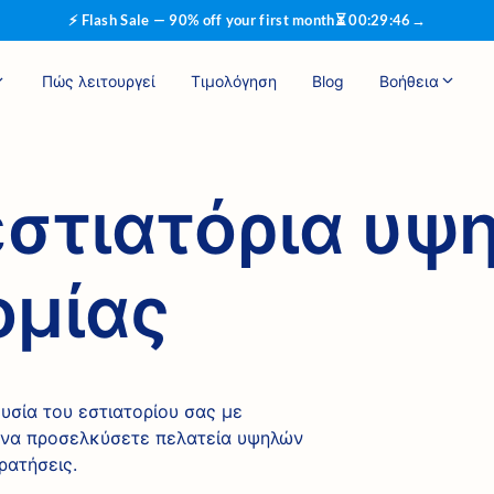
⚡ Flash Sale — 90% off your first month
⏳
00
:
29
:
46
→
Πώς λειτουργεί
Τιμολόγηση
Blog
Βοήθεια
εστιατόρια υψ
ομίας
υσία του εστιατορίου σας με
α να προσελκύσετε πελατεία υψηλών
ρατήσεις.