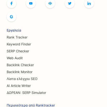
SEO για τις υπηρεσίες Botox και Fillers
SEO για μπουτίκ
SEO για αρτοποιεία ψωμιού
SEO για αίθουσες μπόουλινγκ
Εργαλεία
Rank Tracker
SEO για ζυθοποιίες
Keyword Finder
SEO για υπηρεσίες αύξησης στήθους
SERP Checker
Web Audit
SEO για εστιατόρια με μπουφέ
Backlink Checker
SEO για φορτηγά Burger
Backlink Monitor
SEO για καταστήματα κέικ
Λίστα ελέγχου SEO
AI Article Writer
SEO για αντιπροσωπείες αυτοκινήτων
ΔΩΡΕΑΝ: SERP Simulator
SEO για χειρουργούς εγκαυμάτων
Περισσότερα από Ranktracker
SEO για πλυντήρια αυτοκινήτων