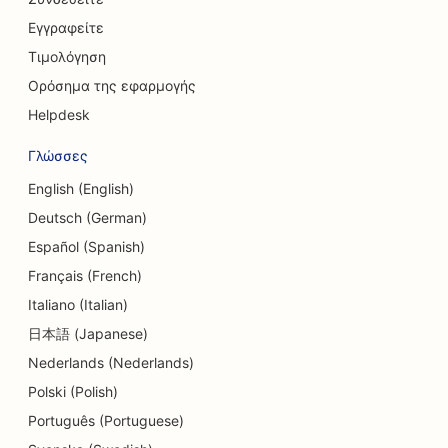
SEO για υπηρεσίες ανταλλαγής νομισμάτων
Εγγραφείτε
Τιμολόγηση
SEO για κρανιοπροσωπικούς χειρουργούς
Ορόσημα της εφαρμογής
SEO για Πιστωτικά Σωματεία
Helpdesk
SEO για καταστήματα Cupcake
Γλώσσες
SEO για στούντιο χορού
English (English)
Deutsch (German)
SEO για κέντρα ημερήσιας φροντίδας
Español (Spanish)
SEO για υπηρεσίες συμβουλευτικής χρέους
Français (French)
Italiano (Italian)
SEO για οδοντιατρικές κλινικές
日本語 (Japanese)
SEO για Delis
Nederlands (Nederlands)
SEO για Diners
Polski (Polish)
Português (Portuguese)
SEO για υπηρεσίες δερμοαπόξεσης