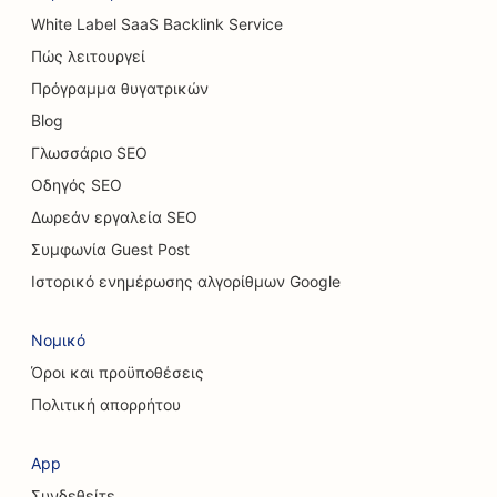
White Label SaaS Backlink Service
SEO για καφετέριες
Πώς λειτουργεί
SEO για καταστήματα χαλιών και δαπέδων
Πρόγραμμα θυγατρικών
Blog
SEO για εστιατόρια Casual Dining
Γλωσσάριο SEO
SEO για υπηρεσίες χημικής φλούδας
Οδηγός SEO
SEO για καφετέριες γάτας
Δωρεάν εργαλεία SEO
Συμφωνία Guest Post
SEO για χειροπρακτικούς
Ιστορικό ενημέρωσης αλγορίθμων Google
SEO για υπηρεσίες καθαρισμού
Νομικό
SEO για καφετέριες
Όροι και προϋποθέσεις
SEO για εταιρείες συμβούλων
Πολιτική απορρήτου
SEO για αισθητικούς χειρουργούς
App
SEO για καταστήματα ρούχων
Συνδεθείτε