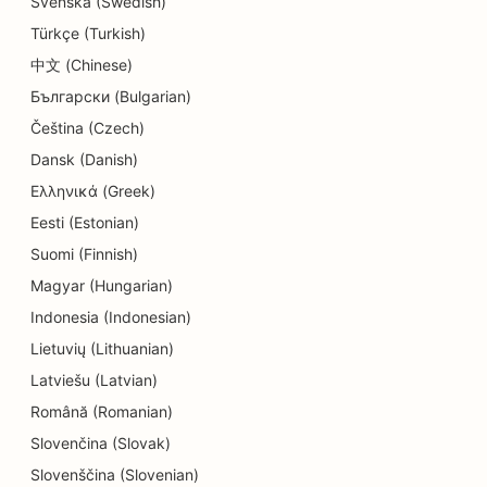
Svenska (Swedish)
SEO για καταστήματα λεπτομερειών
Türkçe (Turkish)
SEO για καταστήματα Donut
中文 (Chinese)
Български (Bulgarian)
SEO για υπηρεσίες εκπαίδευσης και παιδικής
Čeština (Czech)
φροντίδας
Dansk (Danish)
SEO για στεγνοκαθαριστήρια
Ελληνικά (Greek)
SEO για ηλεκτρολόγους
Eesti (Estonian)
Suomi (Finnish)
SEO για καταστήματα ηλεκτρονικών ειδών
Magyar (Hungarian)
SEO για ενδοδοντολόγους
Indonesia (Indonesian)
Lietuvių (Lithuanian)
SEO για ψυχαγωγία &amp; αναψυχή
Latviešu (Latvian)
SEO για τεχνικές εταιρείες
Română (Romanian)
EO για εθνοτικά εστιατόρια
Slovenčina (Slovak)
Slovenščina (Slovenian)
SEO για δωμάτια απόδρασης