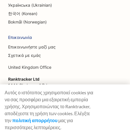
Українська (Ukrainian)
SEO για υπηρεσίες Facelift
한국어 (Korean)
SEO για οικογενειακά εστιατόρια
Bokmål (Norwegian)
SEO για εστιατόρια Farm-to-Table
Επικοινωνία
SEO για οικονομικούς σχεδιαστές
Επικοινωνήστε μαζί μας
Σχετικά με εμάς
SEO για χρηματοπιστωτικές υπηρεσίες
United Kingdom Office
SEO για εστιατόρια υψηλής γαστρονομίας
Ranktracker Ltd
SEO για εστιατόρια γρήγορου φαγητού
144A Clerkenwell Rd
London, EC1R 5DF
SEO για ανθοπωλεία
Αυτός ο ιστότοπος χρησιμοποιεί cookies για
Company No: 08820809
να σας προσφέρει μια εξαιρετική εμπειρία
SEO για Food Courts
felix@ranktracker.com
χρήσης. Χρησιμοποιώντας το Ranktracker,
αποδέχεστε τη χρήση των cookies. Ελέγξτε
SEO για φορτηγά τροφίμων
την
πολιτική απορρήτου
μας για
SEO για γαλλικά ζαχαροπλαστεία
περισσότερες λεπτομέρειες.
2015 -
2026
© Ranktracker. All Rights Reserved.