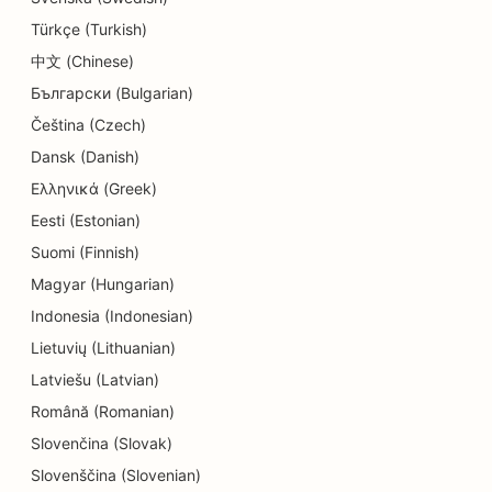
SEO για καταστήματα Cupcake
Türkçe (Turkish)
SEO για υπηρεσίες εκπαίδευσης και παιδικής
中文 (Chinese)
φροντίδας
Български (Bulgarian)
Čeština (Czech)
SEO για καταστήματα Donut
Dansk (Danish)
SEO για ηλεκτρολόγους
Ελληνικά (Greek)
SEO για στεγνοκαθαριστήρια
Eesti (Estonian)
Suomi (Finnish)
SEO για καταστήματα ηλεκτρονικών ειδών
Magyar (Hungarian)
SEO για τεχνικές εταιρείες
Indonesia (Indonesian)
Lietuvių (Lithuanian)
SEO για ενδοδοντολόγους
Latviešu (Latvian)
SEO για ψυχαγωγία &amp; αναψυχή
Română (Romanian)
EO για εθνοτικά εστιατόρια
Slovenčina (Slovak)
Slovenščina (Slovenian)
SEO για δωμάτια απόδρασης