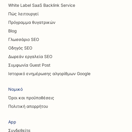
White Label SaaS Backlink Service
SEO για καταστήματα χαλιών και δαπέδων
Πώς λειτουργεί
SEO για πλυντήρια αυτοκινήτων
Πρόγραμμα θυγατρικών
Blog
SEO για αντιπροσωπείες αυτοκινήτων
Γλωσσάριο SEO
SEO για υπηρεσίες καθαρισμού
Οδηγός SEO
SEO για χειροπρακτικούς
Δωρεάν εργαλεία SEO
Συμφωνία Guest Post
SEO για καφετέριες γάτας
Ιστορικό ενημέρωσης αλγορίθμων Google
SEO για υπηρεσίες χημικής φλούδας
Νομικό
SEO για καταστήματα ρούχων
Όροι και προϋποθέσεις
SEO για κρανιοπροσωπικούς χειρουργούς
Πολιτική απορρήτου
SEO για καφετέριες
App
SEO για αισθητικούς χειρουργούς
Συνδεθείτε