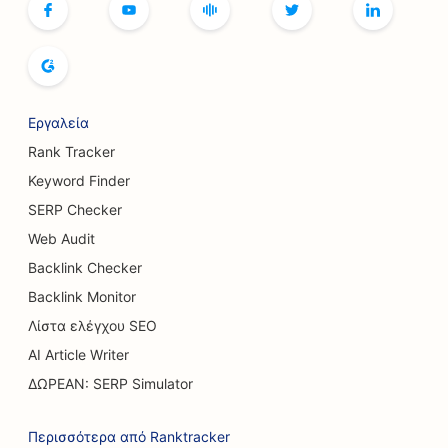
SEO για βιβλιοπωλεία
SEO για αρτοποιεία ψωμιού
SEO για ζυθοποιίες
Εργαλεία
Rank Tracker
SEO για υπηρεσίες αύξησης στήθους
Keyword Finder
SEO για εστιατόρια με μπουφέ
SERP Checker
Web Audit
SEO για κουρεία
Backlink Checker
SEO για φορτηγά Burger
Backlink Monitor
SEO για χειρουργούς εγκαυμάτων
Λίστα ελέγχου SEO
AI Article Writer
SEO για καφετέριες
ΔΩΡΕΑΝ: SERP Simulator
SEO για καταστήματα κέικ
Περισσότερα από Ranktracker
SEO για εστιατόρια Casual Dining