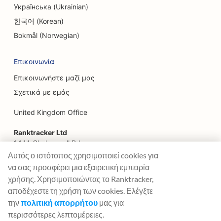
Українська (Ukrainian)
SEO για εστιατόρια Farm-to-Table
한국어 (Korean)
SEO για υπηρεσίες Facelift
Bokmål (Norwegian)
SEO για οικογενειακά εστιατόρια
Επικοινωνία
SEO για οικονομικούς σχεδιαστές
Επικοινωνήστε μαζί μας
Σχετικά με εμάς
SEO για εστιατόρια γρήγορου φαγητού
United Kingdom Office
SEO για ανθοπωλεία
Ranktracker Ltd
SEO για εστιατόρια υψηλής γαστρονομίας
144A Clerkenwell Rd
London, EC1R 5DF
SEO για χρηματοπιστωτικές υπηρεσίες
Αυτός ο ιστότοπος χρησιμοποιεί cookies για
Company No: 08820809
να σας προσφέρει μια εξαιρετική εμπειρία
SEO για Food Courts
felix@ranktracker.com
χρήσης. Χρησιμοποιώντας το Ranktracker,
αποδέχεστε τη χρήση των cookies. Ελέγξτε
SEO για γαλλικά ζαχαροπλαστεία
την
πολιτική απορρήτου
μας για
SEO για φορτηγά τροφίμων
περισσότερες λεπτομέρειες.
2015 -
2026
© Ranktracker. All Rights Reserved.