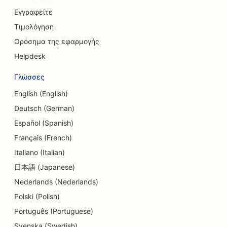
SEO για Πιστωτικά Σωματεία
Εγγραφείτε
Τιμολόγηση
SEO για εταιρείες συμβούλων
Ορόσημα της εφαρμογής
SEO για Delis
Helpdesk
SEO για υπηρεσίες συμβουλευτικής χρέους
Γλώσσες
SEO για υπηρεσίες ανταλλαγής νομισμάτων
English (English)
Deutsch (German)
SEO για στούντιο χορού
Español (Spanish)
SEO για υπηρεσίες δερμοαπόξεσης
Français (French)
Italiano (Italian)
SEO για κέντρα ημερήσιας φροντίδας
日本語 (Japanese)
SEO για οδοντιατρικές κλινικές
Nederlands (Nederlands)
SEO για καταστήματα λεπτομερειών
Polski (Polish)
Português (Portuguese)
SEO για Diners
Svenska (Swedish)