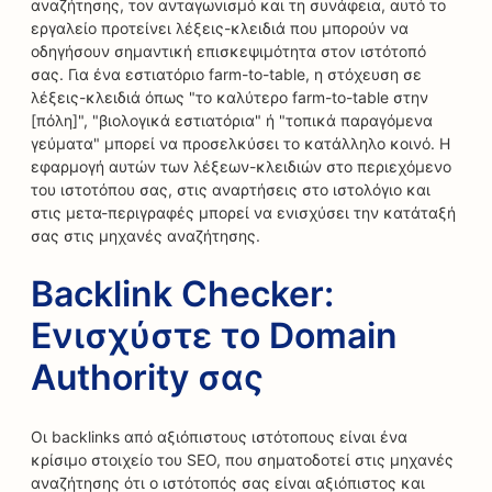
αναζήτησης, τον ανταγωνισμό και τη συνάφεια, αυτό το
εργαλείο προτείνει λέξεις-κλειδιά που μπορούν να
οδηγήσουν σημαντική επισκεψιμότητα στον ιστότοπό
σας. Για ένα εστιατόριο farm-to-table, η στόχευση σε
λέξεις-κλειδιά όπως "το καλύτερο farm-to-table στην
[πόλη]", "βιολογικά εστιατόρια" ή "τοπικά παραγόμενα
γεύματα" μπορεί να προσελκύσει το κατάλληλο κοινό. Η
εφαρμογή αυτών των λέξεων-κλειδιών στο περιεχόμενο
του ιστοτόπου σας, στις αναρτήσεις στο ιστολόγιο και
στις μετα-περιγραφές μπορεί να ενισχύσει την κατάταξή
σας στις μηχανές αναζήτησης.
Backlink Checker:
Ενισχύστε το Domain
Authority σας
Οι backlinks από αξιόπιστους ιστότοπους είναι ένα
κρίσιμο στοιχείο του SEO, που σηματοδοτεί στις μηχανές
αναζήτησης ότι ο ιστότοπός σας είναι αξιόπιστος και