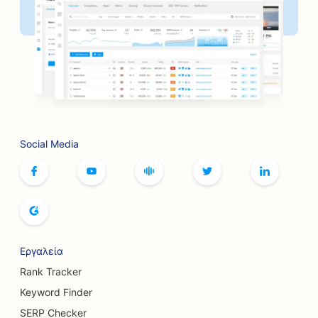
SEO για τράπεζες
SEO για καφετέριες επιτραπέζιων παιχνιδιών
SEO για κουρεία
SEO για BBQ Joints
SEO για βιβλιοπωλεία
Social Media
SEO για τις υπηρεσίες Botox και Fillers
SEO για αίθουσες μπόουλινγκ
SEO για αρτοποιεία ψωμιού
SEO για μπουτίκ
Εργαλεία
Rank Tracker
SEO για εστιατόρια με μπουφέ
Keyword Finder
SEO για υπηρεσίες αύξησης στήθους
SERP Checker