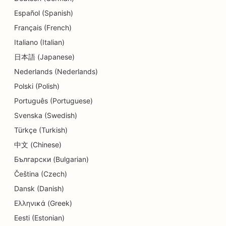
SEO για κέντρα ημερήσιας φροντίδας
Español (Spanish)
SEO για υπηρεσίες συμβουλευτικής χρέους
Français (French)
Italiano (Italian)
SEO για Delis
日本語 (Japanese)
SEO για οδοντιατρικές κλινικές
Nederlands (Nederlands)
SEO για υπηρεσίες δερμοαπόξεσης
Polski (Polish)
Português (Portuguese)
SEO για καταστήματα λεπτομερειών
Svenska (Swedish)
SEO για καταστήματα Donut
Türkçe (Turkish)
SEO για Diners
中文 (Chinese)
Български (Bulgarian)
SEO για στεγνοκαθαριστήρια
Čeština (Czech)
SEO για υπηρεσίες εκπαίδευσης και παιδικής
Dansk (Danish)
φροντίδας
Ελληνικά (Greek)
SEO για ηλεκτρολόγους
Eesti (Estonian)