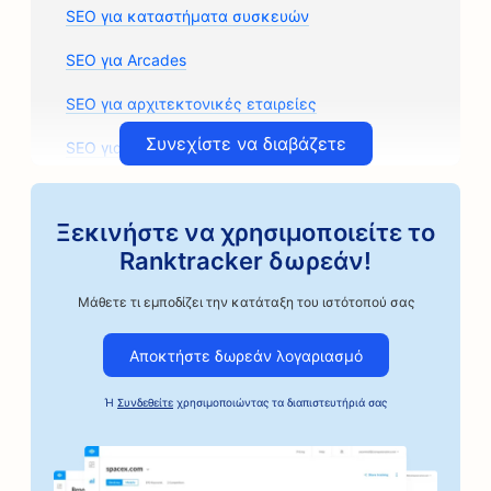
SEO για καταστήματα συσκευών
SEO για Arcades
SEO για αρχιτεκτονικές εταιρείες
Συνεχίστε να διαβάζετε
SEO για μαθήματα τέχνης
SEO για καταστήματα ανταλλακτικών
αυτοκινήτων
Ξεκινήστε να χρησιμοποιείτε το
Ranktracker δωρεάν!
SEO για συνεργεία αυτοκινήτων
Μάθετε τι εμποδίζει την κατάταξη του ιστότοπού σας
SEO για καταστήματα επισκευής αυτοκινήτων
SEO για επιχειρήσεις αυτοκινήτων
Αποκτήστε δωρεάν λογαριασμό
SEO για καφεκοπτεία Artisan Coffee Roasters
Ή
Συνδεθείτε
χρησιμοποιώντας τα διαπιστευτήριά σας
SEO για υπηρεσίες εγγυήσεων
SEO για αρτοποιεία