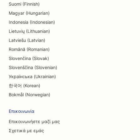
Suomi (Finnish)
SEO για καταστήματα ηλεκτρονικών ειδών
Magyar (Hungarian)
SEO για ενδοδοντολόγους
Indonesia (Indonesian)
Lietuvių (Lithuanian)
SEO για τεχνικές εταιρείες
Latviešu (Latvian)
SEO για ψυχαγωγία &amp; αναψυχή
Română (Romanian)
SEO για δωμάτια απόδρασης
Slovenčina (Slovak)
Slovenščina (Slovenian)
EO για εθνοτικά εστιατόρια
Українська (Ukrainian)
SEO για υπηρεσίες Facelift
한국어 (Korean)
SEO για εστιατόρια Farm-to-Table
Bokmål (Norwegian)
SEO για οικογενειακά εστιατόρια
Επικοινωνία
SEO για εστιατόρια γρήγορου φαγητού
Επικοινωνήστε μαζί μας
Σχετικά με εμάς
SEO για χρηματοπιστωτικές υπηρεσίες