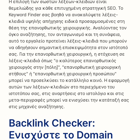
Η επιλογή των σωστών λέξεων-κλειδιών είναι
θεμελιώδης για κάθε επιτυχημένη στρατηγική SEO. Το
Keyword Finder σας βοηθά να ανακαλύψετε λέξεις-
κλειδιά υψηλής απήχησης ειδικά προσαρμοσμένες στη
θέση της επανορθωτικής χειρουργικής. Αναλύοντας τον
όγκο αναζήτησης, τον ανταγωνισμό και τη συνάφεια,
αυτό το εργαλείο προτείνει λέξεις-κλειδιά που μπορούν
να οδηγήσουν σημαντική επισκεψιμότητα στον ιστότοπό
σας. Για την επανορθωτική χειρουργική, η στόχευση σε
λέξεις-κλειδιά όπως "ο καλύτερος επανορθωτικός
χειρουργός στην [πόλη]", "επανορθωτική χειρουργική
στήθους" ή "επανορθωτική χειρουργική προσώπου"
μπορεί να προσελκύσει το κατάλληλο κοινό. Η εφαρμογή
αυτών των λέξεων-κλειδιών στο περιεχόμενο του
ιστοτόπου σας, στις αναρτήσεις στο ιστολόγιο και στις
μετα-περιγραφές μπορεί να ενισχύσει την κατάταξή σας
στις μηχανές αναζήτησης.
Backlink Checker:
Ενισχύστε το Domain