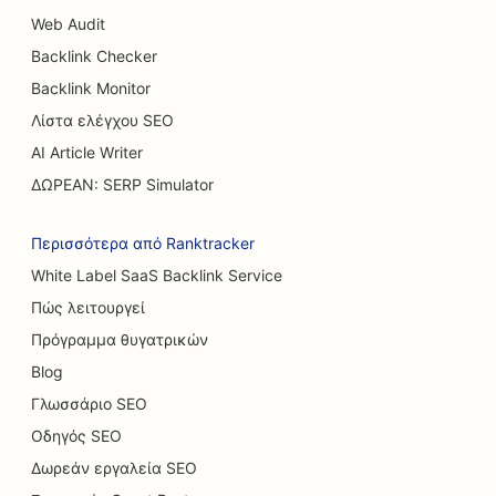
Web Audit
SEO για ζυθοποιίες
Backlink Checker
SEO για φορτηγά Burger
Backlink Monitor
SEO για καφετέριες
Λίστα ελέγχου SEO
AI Article Writer
SEO για χειρουργούς εγκαυμάτων
ΔΩΡΕΑΝ: SERP Simulator
SEO για αντιπροσωπείες αυτοκινήτων
Περισσότερα από Ranktracker
SEO για καταστήματα κέικ
White Label SaaS Backlink Service
SEO για πλυντήρια αυτοκινήτων
Πώς λειτουργεί
SEO για καταστήματα χαλιών και δαπέδων
Πρόγραμμα θυγατρικών
Blog
SEO για εστιατόρια Casual Dining
Γλωσσάριο SEO
SEO για καφετέριες γάτας
Οδηγός SEO
SEO για χειροπρακτικούς
Δωρεάν εργαλεία SEO