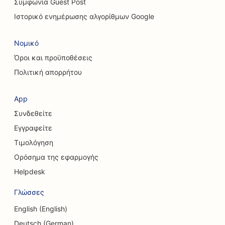
Συμφωνία Guest Post
SEO για υπηρεσίες χημικής φλούδας
Ιστορικό ενημέρωσης αλγορίθμων Google
SEO για υπηρεσίες καθαρισμού
Νομικό
SEO για αισθητικούς χειρουργούς
Όροι και προϋποθέσεις
SEO για κρανιοπροσωπικούς χειρουργούς
Πολιτική απορρήτου
SEO για εταιρείες συμβούλων
App
SEO για καφετέριες
Συνδεθείτε
SEO για Πιστωτικά Σωματεία
Εγγραφείτε
Τιμολόγηση
SEO για καταστήματα ρούχων
Ορόσημα της εφαρμογής
SEO για καταστήματα Cupcake
Helpdesk
SEO για υπηρεσίες ανταλλαγής νομισμάτων
Γλώσσες
SEO για στούντιο χορού
English (English)
Deutsch (German)