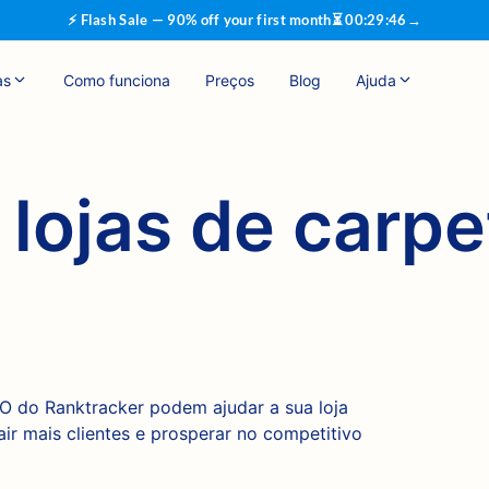
⚡ Flash Sale — 90% off your first month
⏳
00
:
29
:
45
→
as
Como funciona
Preços
Blog
Ajuda
lojas de carpe
 do Ranktracker podem ajudar a sua loja
air mais clientes e prosperar no competitivo