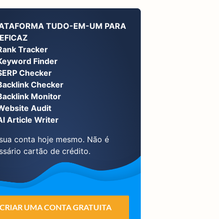
LATAFORMA TUDO-EM-UM PARA
EFICAZ
Rank Tracker
Keyword Finder
SERP Checker
Backlink Checker
Backlink Monitor
Website Audit
AI Article Writer
 sua conta hoje mesmo. Não é
ssário cartão de crédito.
CRIAR UMA CONTA GRATUITA