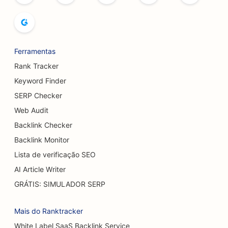
SEO para padarias
SEO para cervejarias
Ferramentas
SEO para serviços de aumento de seios
Rank Tracker
SEO para restaurantes de buffet
Keyword Finder
SERP Checker
SEO para Burger Trucks
Web Audit
SEO para cirurgiões de queimaduras
Backlink Checker
SEO para cafeterias
Backlink Monitor
Lista de verificação SEO
SEO para churrasqueiras
AI Article Writer
SEO para restaurantes casuais
GRÁTIS: SIMULADOR SERP
SEO para lojas de carpetes e pisos
Mais do Ranktracker
SEO para lavagens de carros
White Label SaaS Backlink Service