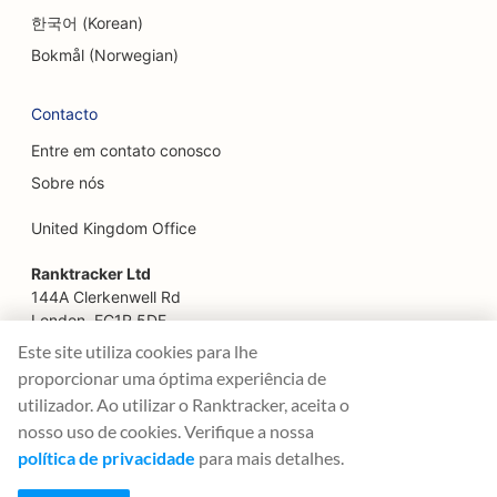
한국어 (Korean)
SEO para serviços de lifting facial
Bokmål (Norwegian)
SEO para restaurantes familiares
Contacto
SEO para planejadores financeiros
Entre em contato conosco
SEO para restaurantes de fast food
Sobre nós
SEO para floristas
United Kingdom Office
SEO para restaurantes finos
Ranktracker Ltd
SEO para serviços financeiros
144A Clerkenwell Rd
London, EC1R 5DF
SEO para praças de alimentação
Company No: 08820809
Este site utiliza cookies para lhe
felix@ranktracker.com
proporcionar uma óptima experiência de
SEO para confeitarias francesas
utilizador. Ao utilizar o Ranktracker, aceita o
SEO para Food Trucks
nosso uso de cookies. Verifique a nossa
política de privacidade
para mais detalhes.
2015 -
2026
© Ranktracker. All Rights Reserved.
SEO para lojas de móveis