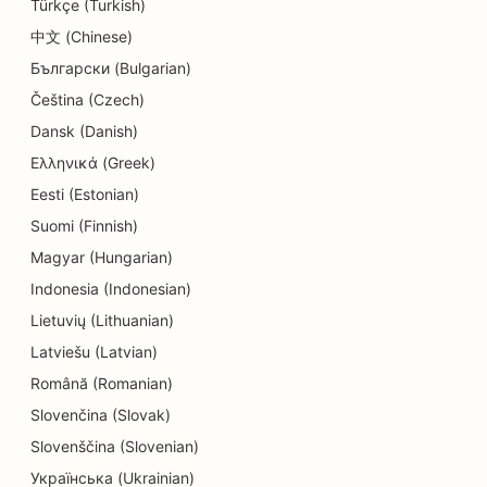
Türkçe (Turkish)
SEO para lojas de donuts
中文 (Chinese)
Български (Bulgarian)
SEO para lavanderias
Čeština (Czech)
SEO para eletricistas
Dansk (Danish)
Ελληνικά (Greek)
SEO para lojas de eletrônicos
Eesti (Estonian)
SEO para empresas de engenharia
Suomi (Finnish)
SEO para creches
Magyar (Hungarian)
Indonesia (Indonesian)
SEO para endodontistas
Lietuvių (Lithuanian)
SEO para entretenimento e recreação
Latviešu (Latvian)
Română (Romanian)
SEO para Escape Rooms
Slovenčina (Slovak)
EO para restaurantes étnicos
Slovenščina (Slovenian)
SEO para restaurantes 'Farm-to-Table
Українська (Ukrainian)