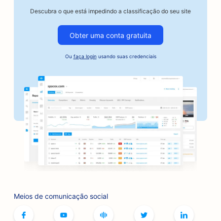
SEO para oficinas de reparo de automóveis
Descubra o que está impedindo a classificação do seu site
SEO para oficinas de funilaria
Obter uma conta gratuita
SEO para empresas do setor automotivo
Ou
faça login
usando suas credenciais
SEO para serviços de fiança
SEO para bancos
SEO para padarias
SEO para barbearias
SEO para butiques
SEO para serviços de botox e preenchimento
SEO para pistas de boliche
Meios de comunicação social
SEO para cafés de jogos de tabuleiro
SEO para livrarias