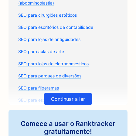
(abdominoplastia)
SEO para cirurgiões estéticos
SEO para escritórios de contabilidade
SEO para lojas de antiguidades
SEO para aulas de arte
SEO para lojas de eletrodomésticos
SEO para parques de diversões
SEO para fliperamas
Continuar a ler
SEO para escritórios de arquitetura
SEO para torrefadoras de café artesanal
Comece a usar o Ranktracker
SEO para lojas de autopeças
gratuitamente!