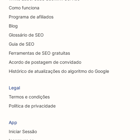
Como funciona
SEO para concessionárias de veículos
Programa de afiliados
SEO para serviços de limpeza
Blog
SEO para quiropráticos
Glossário de SEO
Guia de SEO
SEO para Cat Cafés
Ferramentas de SEO gratuitas
SEO para lojas de bolos
Acordo de postagem de convidado
SEO para serviços de peeling químico
Histórico de atualizações do algoritmo do Google
SEO para lojas de roupas
Legal
SEO para cirurgiões craniofaciais
Termos e condições
Política de privacidade
SEO para cafeterias
SEO para cirurgiões cosméticos
App
Iniciar Sessão
SEO para cooperativas de crédito