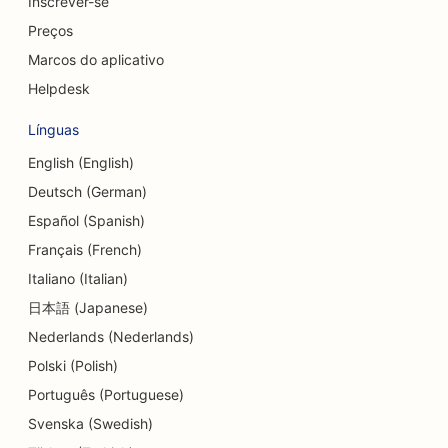
Inscrever-se
SEO para empresas de consultoria
Preços
SEO para Delis
Marcos do aplicativo
Helpdesk
SEO para serviços de aconselhamento de dívidas
Línguas
SEO para serviços de câmbio de moedas
English (English)
SEO para estúdios de dança
Deutsch (German)
SEO para serviços de dermoabrasão
Español (Spanish)
Français (French)
SEO para clínicas odontológicas
Italiano (Italian)
SEO para lojas de detalhes
日本語 (Japanese)
Nederlands (Nederlands)
SEO para clientes
Polski (Polish)
SEO para lojas de cupcakes
Português (Portuguese)
SEO para serviços de educação e cuidados
Svenska (Swedish)
infantis