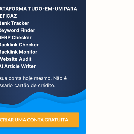
LATAFORMA TUDO-EM-UM PARA
EFICAZ
Rank Tracker
Keyword Finder
SERP Checker
Backlink Checker
Backlink Monitor
Website Audit
AI Article Writer
 sua conta hoje mesmo. Não é
ssário cartão de crédito.
CRIAR UMA CONTA GRATUITA