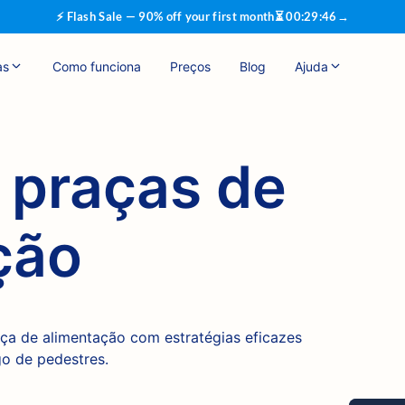
⚡ Flash Sale — 90% off your first month
⏳
00
:
29
:
45
→
as
Como funciona
Preços
Blog
Ajuda
 praças de
ção
aça de alimentação com estratégias eficazes
go de pedestres.