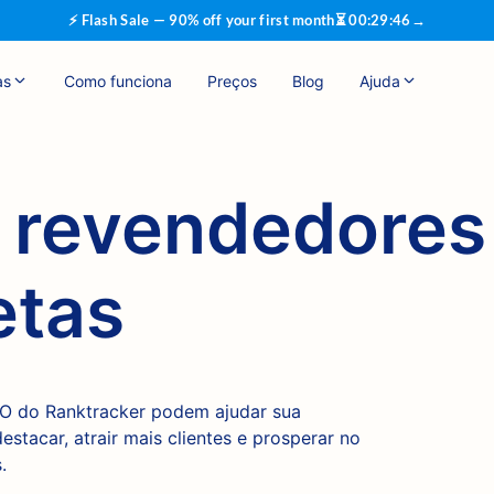
⚡ Flash Sale — 90% off your first month
⏳
00
:
29
:
45
→
as
Como funciona
Preços
Blog
Ajuda
 revendedores
etas
O do Ranktracker podem ajudar sua
estacar, atrair mais clientes e prosperar no
.