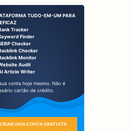
LATAFORMA TUDO-EM-UM PARA
EFICAZ
Rank Tracker
Keyword Finder
SERP Checker
Backlink Checker
Backlink Monitor
Website Audit
AI Article Writer
 sua conta hoje mesmo. Não é
ssário cartão de crédito.
CRIAR UMA CONTA GRATUITA