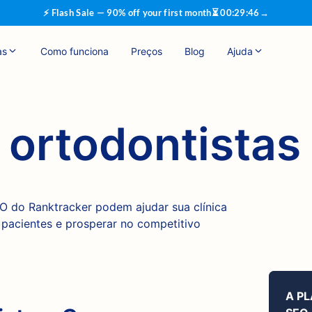
⚡ Flash Sale — 90% off your first month
⏳
00
:
29
:
46
→
as
Como funciona
Preços
Blog
Ajuda
 ortodontistas
 do Ranktracker podem ajudar sua clínica
s pacientes e prosperar no competitivo
A P