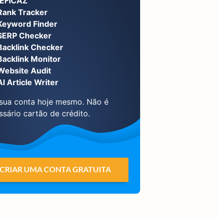
EFICAZ
Rank Tracker
Keyword Finder
SERP Checker
Backlink Checker
Backlink Monitor
Website Audit
AI Article Writer
 sua conta hoje mesmo. Não é
ssário cartão de crédito.
CRIAR UMA CONTA GRATUITA