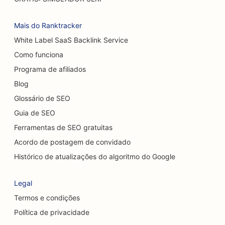
SEO para lavagens de carros
Mais do Ranktracker
SEO para cafeterias
White Label SaaS Backlink Service
Como funciona
SEO para lojas de carpetes e pisos
Programa de afiliados
SEO para restaurantes casuais
Blog
SEO para serviços de peeling químico
Glossário de SEO
Guia de SEO
SEO para Cat Cafés
Ferramentas de SEO gratuitas
SEO para quiropráticos
Acordo de postagem de convidado
SEO para serviços de limpeza
Histórico de atualizações do algoritmo do Google
SEO para cafeterias
Legal
SEO para empresas de consultoria
Termos e condições
Política de privacidade
SEO para cirurgiões cosméticos