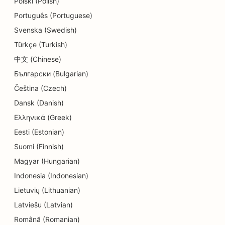
Polski (Polish)
SEO para serviços de dermoabrasão
Português (Portuguese)
SEO para lojas de detalhes
Svenska (Swedish)
Türkçe (Turkish)
SEO para lojas de donuts
中文 (Chinese)
SEO para serviços de educação e cuidados
Български (Bulgarian)
infantis
Čeština (Czech)
SEO para lavanderias
Dansk (Danish)
Ελληνικά (Greek)
SEO para eletricistas
Eesti (Estonian)
SEO para lojas de eletrônicos
Suomi (Finnish)
SEO para endodontistas
Magyar (Hungarian)
Indonesia (Indonesian)
SEO para entretenimento e recreação
Lietuvių (Lithuanian)
SEO para empresas de engenharia
Latviešu (Latvian)
Română (Romanian)
EO para restaurantes étnicos