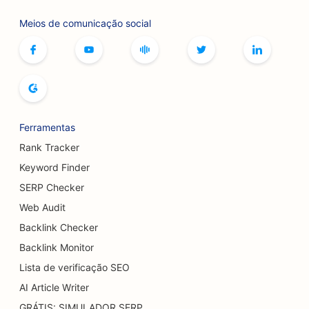
Meios de comunicação social
SEO para serviços de botox e preenchimento
SEO para butiques
SEO para padarias
SEO para pistas de boliche
Ferramentas
SEO para cervejarias
Rank Tracker
SEO para serviços de aumento de seios
Keyword Finder
SERP Checker
SEO para restaurantes de buffet
Web Audit
SEO para Burger Trucks
Backlink Checker
SEO para lojas de bolos
Backlink Monitor
Lista de verificação SEO
SEO para concessionárias de veículos
AI Article Writer
SEO para cirurgiões de queimaduras
GRÁTIS: SIMULADOR SERP