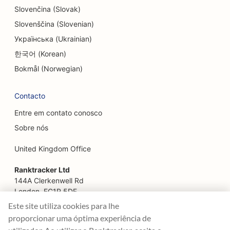
Slovenčina (Slovak)
SEO para Escape Rooms
Slovenščina (Slovenian)
SEO para serviços de lifting facial
Українська (Ukrainian)
한국어 (Korean)
SEO para restaurantes familiares
Bokmål (Norwegian)
SEO para restaurantes 'Farm-to-Table
Contacto
SEO para planejadores financeiros
Entre em contato conosco
SEO para serviços financeiros
Sobre nós
SEO para restaurantes finos
United Kingdom Office
SEO para restaurantes de fast food
Ranktracker Ltd
SEO para floristas
144A Clerkenwell Rd
London, EC1R 5DF
SEO para praças de alimentação
Company No: 08820809
Este site utiliza cookies para lhe
felix@ranktracker.com
proporcionar uma óptima experiência de
SEO para Food Trucks