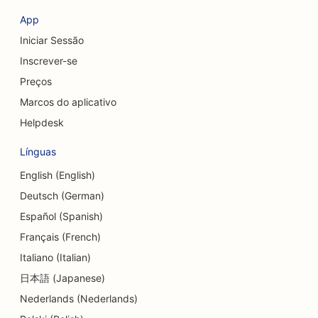
SEO para lojas de roupas
App
Iniciar Sessão
SEO para serviços de câmbio de moedas
Inscrever-se
SEO para cirurgiões craniofaciais
Preços
SEO para cooperativas de crédito
Marcos do aplicativo
Helpdesk
SEO para lojas de cupcakes
Línguas
SEO para estúdios de dança
English (English)
SEO para creches
Deutsch (German)
SEO para serviços de aconselhamento de dívidas
Español (Spanish)
Français (French)
SEO para clínicas odontológicas
Italiano (Italian)
SEO para Delis
日本語 (Japanese)
Nederlands (Nederlands)
SEO para clientes