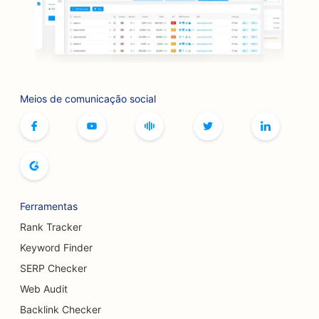
SEO para livrarias
SEO para churrasqueiras
SEO para cafés de jogos de tabuleiro
Meios de comunicação social
SEO para serviços de botox e preenchimento
SEO para butiques
SEO para padarias
SEO para pistas de boliche
Ferramentas
SEO para cervejarias
Rank Tracker
SEO para serviços de aumento de seios
Keyword Finder
SERP Checker
SEO para restaurantes de buffet
Web Audit
SEO para Burger Trucks
Backlink Checker