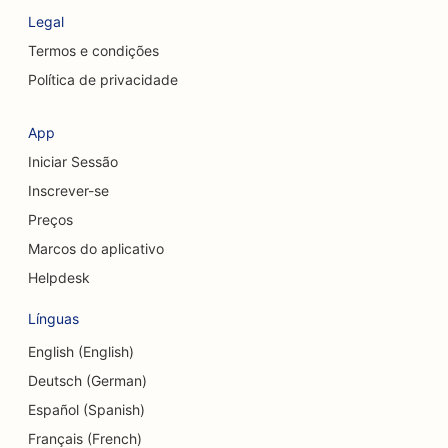
SEO para cafeterias
Legal
SEO para empresas de consultoria
Termos e condições
Política de privacidade
SEO para cirurgiões cosméticos
SEO para lojas de roupas
App
Iniciar Sessão
SEO para serviços de câmbio de moedas
Inscrever-se
SEO para cirurgiões craniofaciais
Preços
SEO para cooperativas de crédito
Marcos do aplicativo
Helpdesk
SEO para lojas de cupcakes
Línguas
SEO para estúdios de dança
English (English)
SEO para creches
Deutsch (German)
SEO para serviços de aconselhamento de dívidas
Español (Spanish)
Français (French)
SEO para clínicas odontológicas