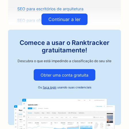
SEO para escritórios de arquitetura
Continuar a ler
SEO para oficinas de funilaria
SEO para lojas de autopeças
Comece a usar o Ranktracker
SEO para aulas de arte
gratuitamente!
SEO para oficinas de reparo de automóveis
Descubra o que está impedindo a classificação do seu site
SEO para torrefadoras de café artesanal
Obter uma conta gratuita
SEO para serviços de fiança
Ou
faça login
usando suas credenciais
SEO para empresas do setor automotivo
SEO para padarias
SEO para barbearias
SEO para bancos