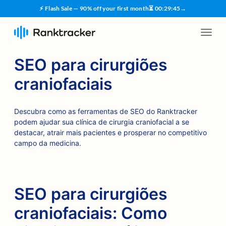
⚡ Flash Sale — 90% off your first month
⏳
00
:
29
:
44
→
SEO para cirurgiões
craniofaciais
Descubra como as ferramentas de SEO do Ranktracker
podem ajudar sua clínica de cirurgia craniofacial a se
destacar, atrair mais pacientes e prosperar no competitivo
campo da medicina.
SEO para cirurgiões
craniofaciais: Como