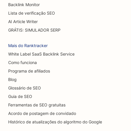
SEO para lojas de bolos
Backlink Monitor
Lista de verificação SEO
SEO para concessionárias de veículos
AI Article Writer
SEO para cirurgiões de queimaduras
GRÁTIS: SIMULADOR SERP
SEO para lavagens de carros
Mais do Ranktracker
SEO para cafeterias
White Label SaaS Backlink Service
Como funciona
SEO para lojas de carpetes e pisos
Programa de afiliados
SEO para restaurantes casuais
Blog
SEO para serviços de peeling químico
Glossário de SEO
Guia de SEO
SEO para Cat Cafés
Ferramentas de SEO gratuitas
SEO para quiropráticos
Acordo de postagem de convidado
SEO para serviços de limpeza
Histórico de atualizações do algoritmo do Google