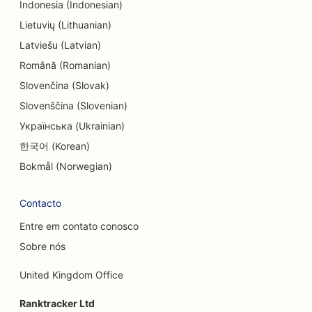
Indonesia (Indonesian)
SEO para entretenimento e recreação
Lietuvių (Lithuanian)
SEO para empresas de engenharia
Latviešu (Latvian)
Română (Romanian)
EO para restaurantes étnicos
Slovenčina (Slovak)
SEO para Escape Rooms
Slovenščina (Slovenian)
SEO para serviços de lifting facial
Українська (Ukrainian)
한국어 (Korean)
SEO para restaurantes familiares
Bokmål (Norwegian)
SEO para restaurantes 'Farm-to-Table
Contacto
SEO para planejadores financeiros
Entre em contato conosco
SEO para serviços financeiros
Sobre nós
SEO para restaurantes finos
United Kingdom Office
SEO para restaurantes de fast food
Ranktracker Ltd