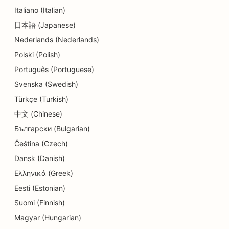
Italiano (Italian)
SEO para Delis
日本語 (Japanese)
Nederlands (Nederlands)
SEO para clientes
Polski (Polish)
SEO para serviços de dermoabrasão
Português (Portuguese)
SEO para lojas de detalhes
Svenska (Swedish)
Türkçe (Turkish)
SEO para lojas de donuts
中文 (Chinese)
SEO para serviços de educação e cuidados
Български (Bulgarian)
infantis
Čeština (Czech)
SEO para lavanderias
Dansk (Danish)
Ελληνικά (Greek)
SEO para eletricistas
Eesti (Estonian)
SEO para lojas de eletrônicos
Suomi (Finnish)
SEO para endodontistas
Magyar (Hungarian)