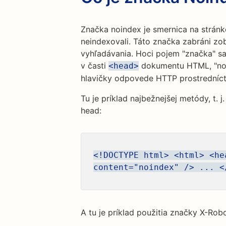
Značka noindex je smernica na stránk
neindexovali. Táto značka zabráni zo
vyhľadávania. Hoci pojem "značka" s
v časti
dokumentu HTML, "no
<head>
hlavičky odpovede HTTP prostredníc
Tu je príklad najbežnejšej metódy, t. 
head:
<!DOCTYPE html> <html> <he
content="noindex" /> ... <
A tu je príklad použitia značky X-Rob