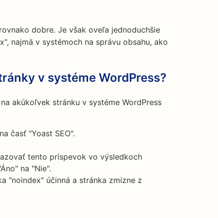
rovnako dobre. Je však oveľa jednoduchšie
ex", najmä v systémoch na správu obsahu, ako
stránky v systéme WordPress?
na akúkoľvek stránku v systéme WordPress
na časť "Yoast SEO".
razovať tento príspevok vo výsledkoch
Áno" na "Nie".
ka "noindex" účinná a stránka zmizne z