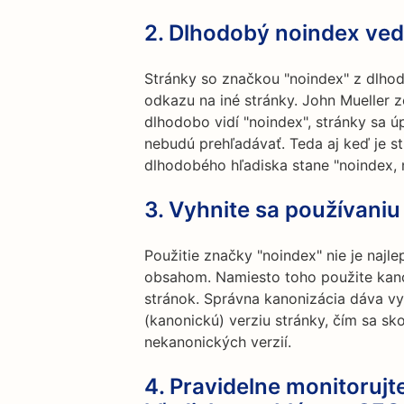
2. Dlhodobý noindex ved
Stránky so značkou "noindex" z dlho
odkazu na iné stránky. John Mueller z
dlhodobo vidí "noindex", stránky sa ú
nebudú prehľadávať. Teda aj keď je st
dlhodobého hľadiska stane "noindex, 
3. Vyhnite sa používaniu
Použitie značky "noindex" nie je najl
obsahom. Namiesto toho použite kano
stránok. Správna kanonizácia dáva v
(kanonickú) verziu stránky, čím sa sk
nekanonických verzií.
4. Pravidelne monitorujt