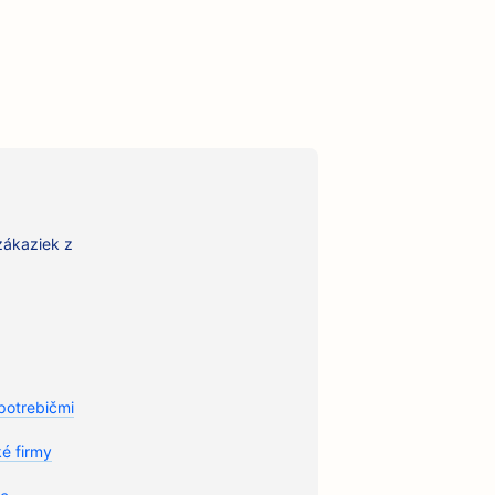
zákaziek z
potrebičmi
é firmy