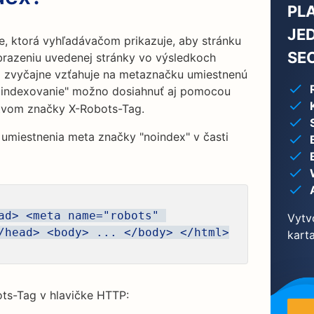
PL
JE
e, ktorá vyhľadávačom prikazuje, aby stránku
SE
brazeniu uvedenej stránky vo výsledkoch
a zvyčajne vzťahuje na metaznačku umiestnenú
indexovanie" možno dosiahnuť aj pomocou
tvom značky X-Robots-Tag.
j. umiestnenia meta značky "noindex" v časti
ad> <meta name="robots" 
Vytv
/head> <body> ... </body> </html>
karta
ots-Tag v hlavičke HTTP: