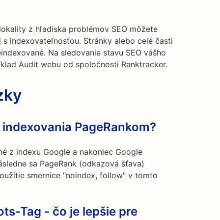
lokality z hľadiska problémov SEO môžete
j s indexovateľnosťou. Stránky alebo celé časti
eindexované. Na sledovanie stavu SEO vášho
íklad Audit webu od spoločnosti Ranktracker.
zky
z indexovania PageRankom?
né z indexu Google a nakoniec Google
Následne sa PageRank (odkazová šťava)
užitie smernice "noindex, follow" v tomto
s-Tag - čo je lepšie pre