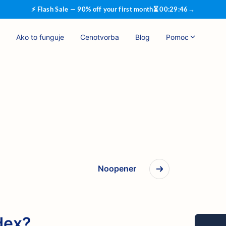
⚡ Flash Sale — 90% off your first month
⏳
00
:
29
:
45
→
Ako to funguje
Cenotvorba
Blog
Pomoc
Noopener
dex?