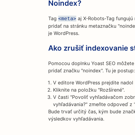
Noindex?
Tag
aj X-Robots-Tag fungujú 
<meta>
pridať na stránku metaznačku "noind
je WordPress.
Ako zrušiť indexovanie 
Pomocou doplnku Yoast SEO môžete 
pridať značku "noindex". Tu je postup:
V editore WordPress prejdite nadol 
Kliknite na položku "Rozšírené".
V časti "Povoliť vyhľadávačom zob
vyhľadávania?" zmeňte odpoveď z "
Bude trvať určitý čas, kým bude znač
výsledkov vyhľadávania.