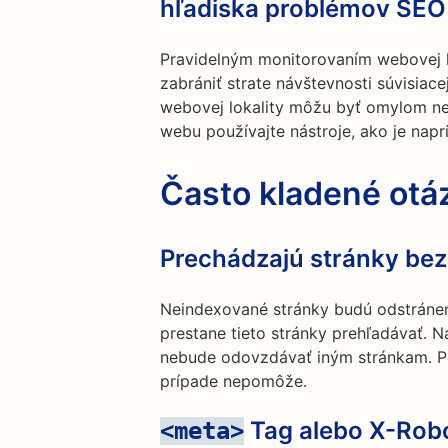
hľadiska problémov SEO
Pravidelným monitorovaním webovej 
zabrániť strate návštevnosti súvisiace
webovej lokality môžu byť omylom n
webu používajte nástroje, ako je napr
Často kladené otá
Prechádzajú stránky be
Neindexované stránky budú odstráne
prestane tieto stránky prehľadávať. 
nebude odovzdávať iným stránkam. Po
prípade nepomôže.
Tag alebo X-Robot
<meta>