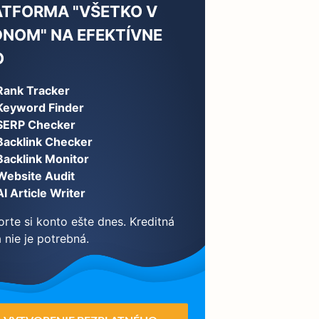
ATFORMA "VŠETKO V
DNOM" NA EFEKTÍVNE
O
Rank Tracker
Keyword Finder
SERP Checker
Backlink Checker
Backlink Monitor
Website Audit
AI Article Writer
orte si konto ešte dnes. Kreditná
 nie je potrebná.