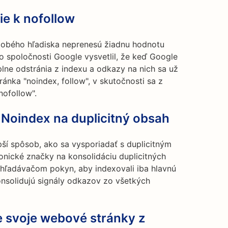
ie k nofollow
dobého hľadiska neprenesú žiadnu hodnotu
o spoločnosti Google vysvetlil, že keď Google
plne odstránia z indexu a odkazy na nich sa už
ránka "noindex, follow", v skutočnosti sa z
nofollow".
 Noindex na duplicitný obsah
epší spôsob, ako sa vysporiadať s duplicitným
nické značky na konsolidáciu duplicitných
yhľadávačom pokyn, aby indexovali iba hlavnú
onsolidujú signály odkazov zo všetkých
e svoje webové stránky z