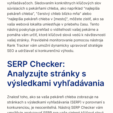
vyhľadávačoch. Sledovaním konkrétnych kľúčových slov
súvisiacich s pekárňami chleba, ako napríklad "najlepšia
pekáreň chleba", "čerstvý chlieb blízko mňa" alebo
"najlepšia pekáreň chleba v [mesto]", môžete zistiť, ako sa
vaša webová lokalita umiestňuje v priebehu času. Tento
nástroj poskytuje prehľad o viditeľnosti vašej pekárne a
pomáha vám určiť, ktoré kľúčové slová vedú k návštevnosti
vašej stránky. Pravidelné monitorovanie pomocou nástroja
Rank Tracker vám umožní dynamicky upravovať stratégie
SEO a udržiavať si konkurenčnú výhodu.
SERP Checker:
Analyzujte stránky s
výsledkami vyhľadávania
Znalosť toho, ako sa vaša pekáreň chleba zobrazuje na
stránkach s výsledkami vyhľadávania (SERP) v porovnaní s
konkurenciou, je neoceniteľná. Nástroj SERP Checker vám
umožňuje analyzovať SERP pre vaše cielené kľúčové slová.