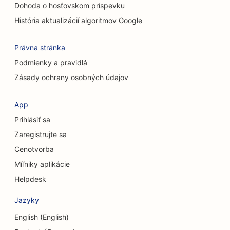
Dohoda o hosťovskom príspevku
SEO pre služby chemického peelingu
História aktualizácií algoritmov Google
SEO pre obchody s oblečením
Právna stránka
SEO pre kraniofaciálnych chirurgov
Podmienky a pravidlá
Zásady ochrany osobných údajov
SEO pre kaviarne
SEO pre kozmetických chirurgov
App
Prihlásiť sa
SEO pre úverové družstvá
Zaregistrujte sa
SEO pre poradenské firmy
Cenotvorba
SEO pre Delis
Míľniky aplikácie
Helpdesk
SEO pre služby dlhového poradenstva
Jazyky
SEO pre zmenárenské služby
English (English)
SEO pre tanečné štúdiá