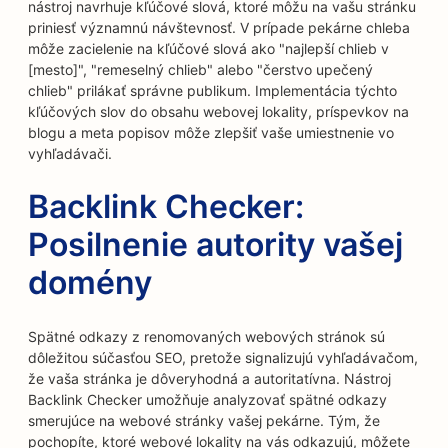
nástroj navrhuje kľúčové slová, ktoré môžu na vašu stránku
priniesť významnú návštevnosť. V prípade pekárne chleba
môže zacielenie na kľúčové slová ako "najlepší chlieb v
[mesto]", "remeselný chlieb" alebo "čerstvo upečený
chlieb" prilákať správne publikum. Implementácia týchto
kľúčových slov do obsahu webovej lokality, príspevkov na
blogu a meta popisov môže zlepšiť vaše umiestnenie vo
vyhľadávači.
Backlink Checker:
Posilnenie autority vašej
domény
Spätné odkazy z renomovaných webových stránok sú
dôležitou súčasťou SEO, pretože signalizujú vyhľadávačom,
že vaša stránka je dôveryhodná a autoritatívna. Nástroj
Backlink Checker umožňuje analyzovať spätné odkazy
smerujúce na webové stránky vašej pekárne. Tým, že
pochopíte, ktoré webové lokality na vás odkazujú, môžete