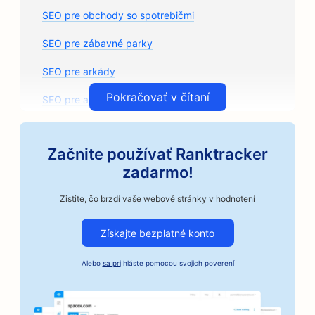
SEO pre obchody so spotrebičmi
SEO pre zábavné parky
SEO pre arkády
Pokračovať v čítaní
SEO pre architektonické firmy
SEO pre remeselné pražiarne kávy
Začnite používať Ranktracker
SEO pre predajne autodielov
zadarmo!
SEO pre autoopravovne
Zistite, čo brzdí vaše webové stránky v hodnotení
SEO pre autoservisy
Získajte bezplatné konto
SEO pre podniky v automobilovom priemysle
Alebo
sa pri
hláste pomocou svojich poverení
SEO pre služby kaucií
SEO pre banky