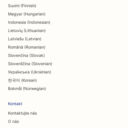
Suomi (Finnish)
SEO pre endodontistov
Magyar (Hungarian)
SEO pre zábavu a rekreáciu
Indonesia (Indonesian)
SEO pre únikové miestnosti
Lietuvių (Lithuanian)
Latviešu (Latvian)
EO pre etnické reštaurácie
Română (Romanian)
SEO pre reštaurácie Farm-to-Table
Slovenčina (Slovak)
SEO pre služby faceliftu
Slovenščina (Slovenian)
Українська (Ukrainian)
SEO pre rodinné reštaurácie
한국어 (Korean)
SEO pre finančných plánovačov
Bokmål (Norwegian)
SEO pre elektrikárov
Kontakt
SEO pre reštaurácie rýchleho občerstvenia
Kontaktujte nás
SEO pre kvetinárstva
O nás