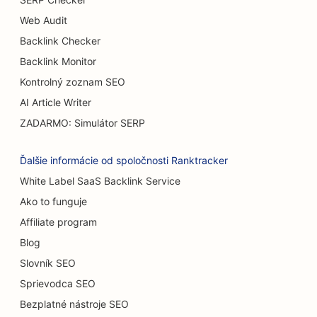
SEO pre bufetové reštaurácie
Web Audit
SEO pre Burger Trucks
Backlink Checker
SEO pre popáleninových chirurgov
Backlink Monitor
Kontrolný zoznam SEO
SEO pre kaviarne
AI Article Writer
SEO pre reštaurácie s príležitostným stravovaním
ZADARMO: Simulátor SERP
SEO pre predajne kobercov a podláh
Ďalšie informácie od spoločnosti Ranktracker
SEO pre umývačky áut
White Label SaaS Backlink Service
Ako to funguje
SEO pre cukrárne
Affiliate program
SEO pre predajcov áut
Blog
SEO pre upratovacie služby
Slovník SEO
Sprievodca SEO
SEO pre chiropraktikov
Bezplatné nástroje SEO
SEO pre mačacie kaviarne