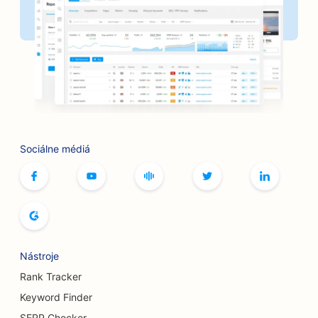
SEO pre pekárne
SEO pre holičstvá
SEO pre grilovacie zariadenia
SEO pre butiky
SEO pre služby botoxu a výplňových materiálov
Sociálne médiá
SEO pre bowlingové dráhy
SEO pre kaviarne so stolnými hrami
SEO pre kníhkupectvá
SEO pre pekárne chleba
Nástroje
SEO pre pivovary
Rank Tracker
SEO pre služby zväčšenia prsníkov
Keyword Finder
SERP Checker