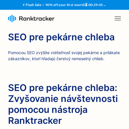
⚡ Flash Sale — 90% off your first month
⏳
00
:
29
:
44
→
SEO pre pekárne chleba
Pomocou SEO zvýšite viditeľnosť svojej pekárne a prilákate
zákazníkov, ktorí hľadajú čerstvý remeselný chlieb.
SEO pre pekárne chleba:
Zvyšovanie návštevnosti
pomocou nástroja
Ranktracker