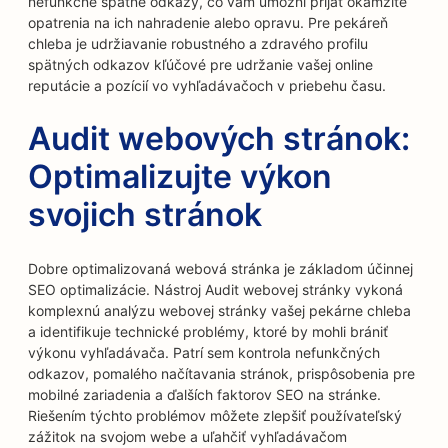
nefunkčné spätné odkazy, čo vám umožní prijať okamžité
opatrenia na ich nahradenie alebo opravu. Pre pekáreň
chleba je udržiavanie robustného a zdravého profilu
spätných odkazov kľúčové pre udržanie vašej online
reputácie a pozícií vo vyhľadávačoch v priebehu času.
Audit webových stránok:
Optimalizujte výkon
svojich stránok
Dobre optimalizovaná webová stránka je základom účinnej
SEO optimalizácie. Nástroj Audit webovej stránky vykoná
komplexnú analýzu webovej stránky vašej pekárne chleba
a identifikuje technické problémy, ktoré by mohli brániť
výkonu vyhľadávača. Patrí sem kontrola nefunkčných
odkazov, pomalého načítavania stránok, prispôsobenia pre
mobilné zariadenia a ďalších faktorov SEO na stránke.
Riešením týchto problémov môžete zlepšiť používateľský
zážitok na svojom webe a uľahčiť vyhľadávačom