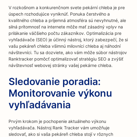
V rozkošnom a konkurenčnom svete pekární chleba je pre
úspech rozhodujúce vyniknúť. Ponuka čerstvého a
kvalitného chleba a príjemná atmosféra sú nevyhnutné, ale
silná prítomnosť na internete môže mať zásadný vplyv na
prilákanie väčšieho počtu zákazníkov. Optimalizácia pre
vyhľadávače (SEO) je účinný nástroj, ktorý zabezpečí, že si
vašu pekáreň chleba všimnú milovníci chleba aj náhodní
návštevníci. Tu sa dozviete, ako vám môže súbor nástrojov
Ranktracker pomôcť optimalizovať stratégiu SEO a zvýšiť
návštevnosť webovej stránky vašej pekárne chleba.
Sledovanie poradia:
Monitorovanie výkonu
vyhľadávania
Prvým krokom je pochopenie aktuálneho výkonu
vyhľadávača. Nástroj Rank Tracker vám umožňuje
sledovať, ako si vaša pekáreň chleba stojí v rôznych