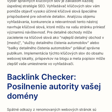
Výber správnych kľúčových slov je základom každej
úspešnej stratégie SEO. Vyhľadávač kľúčových slov vám
pomôže objaviť vysoko účinné kľúčové slová špeciálne
prispôsobené pre odvetvie detailov. Analýzou objemu
vyhľadávania, konkurencie a relevantnosti tento nástroj
navrhuje kľúčové slová, ktoré môžu na vašu stránku priniesť
významnú návštevnosť. Pre detailné obchody môže
zacielenie na kľúčové slová ako "najlepší detailný obchod v
[mesto]", "služby detailného čistenia automobilov" alebo
"balíky detailného čistenia automobilov" prilákať správne
publikum. Implementácia týchto kľúčových slov do obsahu
webovej lokality, príspevkov na blogu a meta popisov môže
zlepšiť vaše umiestnenie vo vyhľadávači.
Backlink Checker:
Posilnenie autority vašej
domény
Spätné odkazy z renomovaných webových stránok sú