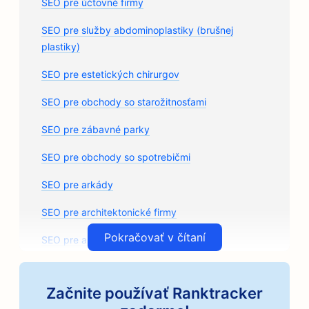
SEO pre účtovné firmy
SEO pre služby abdominoplastiky (brušnej
plastiky)
SEO pre estetických chirurgov
SEO pre obchody so starožitnosťami
SEO pre zábavné parky
SEO pre obchody so spotrebičmi
SEO pre arkády
SEO pre architektonické firmy
Pokračovať v čítaní
SEO pre autoservisy
SEO pre predajne autodielov
Začnite používať Ranktracker
SEO pre umelecké triedy