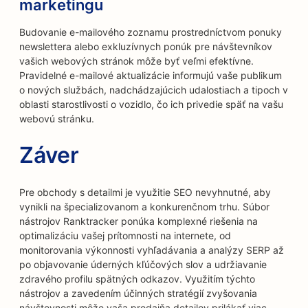
marketingu
Budovanie e-mailového zoznamu prostredníctvom ponuky
newslettera alebo exkluzívnych ponúk pre návštevníkov
vašich webových stránok môže byť veľmi efektívne.
Pravidelné e-mailové aktualizácie informujú vaše publikum
o nových službách, nadchádzajúcich udalostiach a tipoch v
oblasti starostlivosti o vozidlo, čo ich privedie späť na vašu
webovú stránku.
Záver
Pre obchody s detailmi je využitie SEO nevyhnutné, aby
vynikli na špecializovanom a konkurenčnom trhu. Súbor
nástrojov Ranktracker ponúka komplexné riešenia na
optimalizáciu vašej prítomnosti na internete, od
monitorovania výkonnosti vyhľadávania a analýzy SERP až
po objavovanie úderných kľúčových slov a udržiavanie
zdravého profilu spätných odkazov. Využitím týchto
nástrojov a zavedením účinných stratégií zvyšovania
návštevnosti môže vaša predajňa detailov prilákať viac