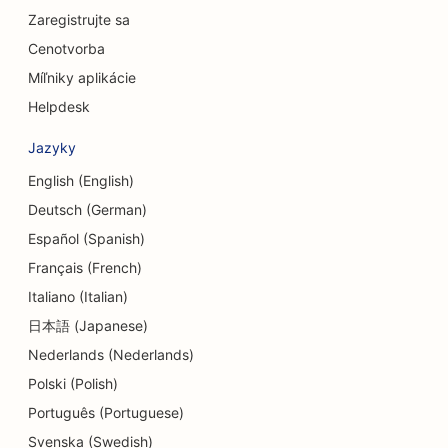
Zaregistrujte sa
SEO pre kraniofaciálnych chirurgov
Cenotvorba
SEO pre úverové družstvá
Míľniky aplikácie
Helpdesk
SEO pre obchody s koláčikmi
Jazyky
SEO pre tanečné štúdiá
English (English)
SEO pre centrá dennej starostlivosti
Deutsch (German)
SEO pre služby dlhového poradenstva
Español (Spanish)
Français (French)
SEO pre zubné kliniky
Italiano (Italian)
SEO pre Delis
日本語 (Japanese)
Nederlands (Nederlands)
SEO pre reštaurácie
Polski (Polish)
SEO pre služby dermabrázie
Português (Portuguese)
SEO pre obchody s detailmi
Svenska (Swedish)