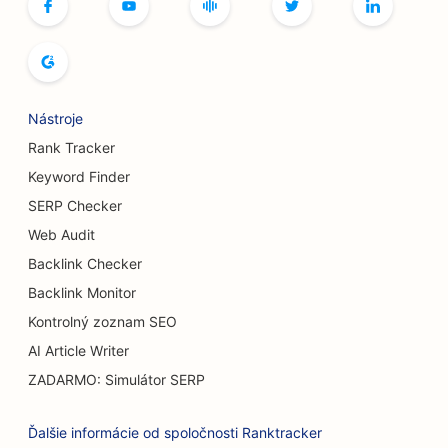
SEO pre butiky
SEO pre pekárne chleba
SEO pre bowlingové dráhy
Nástroje
SEO pre pivovary
Rank Tracker
SEO pre služby zväčšenia prsníkov
Keyword Finder
SERP Checker
SEO pre bufetové reštaurácie
Web Audit
SEO pre Burger Trucks
Backlink Checker
SEO pre cukrárne
Backlink Monitor
Kontrolný zoznam SEO
SEO pre predajcov áut
AI Article Writer
SEO pre popáleninových chirurgov
ZADARMO: Simulátor SERP
SEO pre umývačky áut
Ďalšie informácie od spoločnosti Ranktracker