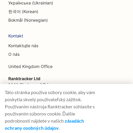
Українська (Ukrainian)
SEO pre rodinné reštaurácie
한국어 (Korean)
SEO pre reštaurácie Farm-to-Table
Bokmål (Norwegian)
SEO pre finančných plánovačov
Kontakt
SEO pre finančné služby
Kontaktujte nás
SEO pre reštaurácie Fine Dining
O nás
SEO pre reštaurácie rýchleho občerstvenia
United Kingdom Office
SEO pre kvetinárstva
Ranktracker Ltd
144A Clerkenwell Rd
SEO pre potravinárske dvory
London, EC1R 5DF
Táto stránka používa súbory cookie, aby vám
Company No: 08820809
poskytla skvelý používateľský zážitok.
SEO pre Food Trucks
felix@ranktracker.com
Používaním nástroja Ranktracker súhlasíte s
SEO pre francúzske cukrárne
používaním súborov cookie. Ďalšie
podrobnosti nájdete v našich
zásadách
SEO pre predajne mrazeného jogurtu
ochrany osobných údajov
.
2015 -
2026
© Ranktracker. All Rights Reserved.