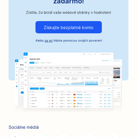
zadarmo!
SEO pre autoopravovne
Zistite, čo brzdí vaše webové stránky v hodnotení
SEO pre remeselné pražiarne kávy
Získajte bezplatné konto
SEO pre služby kaucií
Alebo
sa pri
hláste pomocou svojich poverení
SEO pre podniky v automobilovom priemysle
SEO pre pekárne
SEO pre holičstvá
SEO pre banky
SEO pre kníhkupectvá
SEO pre grilovacie zariadenia
SEO pre kaviarne so stolnými hrami
Sociálne médiá
SEO pre služby botoxu a výplňových materiálov