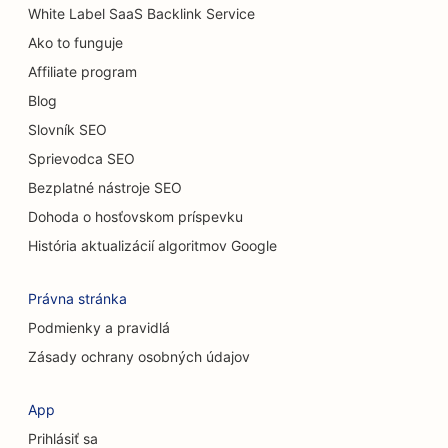
SEO pre kaviarne
White Label SaaS Backlink Service
Ako to funguje
SEO pre predajne kobercov a podláh
Affiliate program
SEO pre reštaurácie s príležitostným stravovaním
Blog
SEO pre služby chemického peelingu
Slovník SEO
Sprievodca SEO
SEO pre mačacie kaviarne
Bezplatné nástroje SEO
SEO pre chiropraktikov
Dohoda o hosťovskom príspevku
SEO pre upratovacie služby
História aktualizácií algoritmov Google
SEO pre kaviarne
Právna stránka
SEO pre poradenské firmy
Podmienky a pravidlá
Zásady ochrany osobných údajov
SEO pre kozmetických chirurgov
SEO pre obchody s oblečením
App
Prihlásiť sa
SEO pre zmenárenské služby