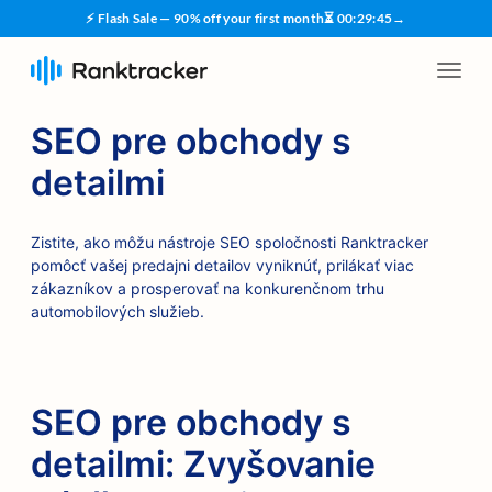
⚡ Flash Sale — 90% off your first month
⏳
00
:
29
:
45
→
SEO pre obchody s
detailmi
Zistite, ako môžu nástroje SEO spoločnosti Ranktracker
pomôcť vašej predajni detailov vyniknúť, prilákať viac
zákazníkov a prosperovať na konkurenčnom trhu
automobilových služieb.
SEO pre obchody s
detailmi: Zvyšovanie