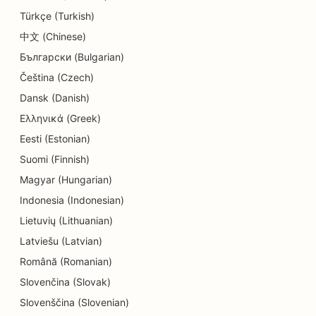
Türkçe (Turkish)
SEO pre obchody s donutmi
中文 (Chinese)
SEO pre služby vzdelávania a starostlivosti o deti
Български (Bulgarian)
SEO pre čistiarne
Čeština (Czech)
Dansk (Danish)
SEO pre elektrikárov
Ελληνικά (Greek)
SEO pre predajne elektroniky
Eesti (Estonian)
Suomi (Finnish)
SEO pre endodontistov
Magyar (Hungarian)
SEO pre zábavu a rekreáciu
Indonesia (Indonesian)
SEO pre strojárske firmy
Lietuvių (Lithuanian)
Latviešu (Latvian)
EO pre etnické reštaurácie
Română (Romanian)
SEO pre únikové miestnosti
Slovenčina (Slovak)
SEO pre služby faceliftu
Slovenščina (Slovenian)