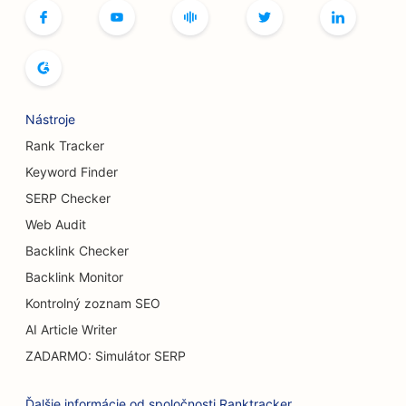
SEO pre bowlingové dráhy
SEO pre pekárne chleba
SEO pre bufetové reštaurácie
Nástroje
SEO pre butiky
Rank Tracker
SEO pre pivovary
Keyword Finder
SERP Checker
SEO pre Burger Trucks
Web Audit
SEO pre kaviarne
Backlink Checker
SEO pre popáleninových chirurgov
Backlink Monitor
Kontrolný zoznam SEO
SEO pre predajcov áut
AI Article Writer
SEO pre služby zväčšenia prsníkov
ZADARMO: Simulátor SERP
SEO pre cukrárne
Ďalšie informácie od spoločnosti Ranktracker