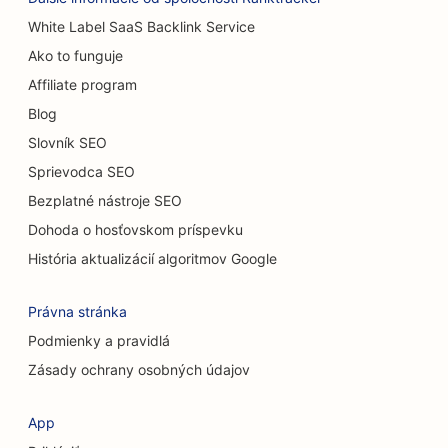
SEO pre umývačky áut
White Label SaaS Backlink Service
Ako to funguje
SEO pre predajne kobercov a podláh
Affiliate program
SEO pre reštaurácie s príležitostným stravovaním
Blog
SEO pre mačacie kaviarne
Slovník SEO
Sprievodca SEO
SEO pre chiropraktikov
Bezplatné nástroje SEO
SEO pre služby chemického peelingu
Dohoda o hosťovskom príspevku
SEO pre upratovacie služby
História aktualizácií algoritmov Google
SEO pre kozmetických chirurgov
Právna stránka
SEO pre kraniofaciálnych chirurgov
Podmienky a pravidlá
Zásady ochrany osobných údajov
SEO pre poradenské firmy
SEO pre kaviarne
App