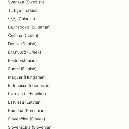
SEO pre obchody s donutmi
Svenska (Swedish)
Türkçe (Turkish)
SEO pre reštaurácie
中文 (Chinese)
SEO pre čistiarne
Български (Bulgarian)
SEO pre služby vzdelávania a starostlivosti o deti
Čeština (Czech)
Dansk (Danish)
SEO pre elektrikárov
Ελληνικά (Greek)
SEO pre predajne elektroniky
Eesti (Estonian)
Suomi (Finnish)
SEO pre endodontistov
Magyar (Hungarian)
SEO pre strojárske firmy
Indonesia (Indonesian)
SEO pre zábavu a rekreáciu
Lietuvių (Lithuanian)
Latviešu (Latvian)
SEO pre únikové miestnosti
Română (Romanian)
EO pre etnické reštaurácie
Slovenčina (Slovak)
SEO pre služby faceliftu
Slovenščina (Slovenian)