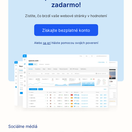
zadarmo!
SEO pre autoopravovne
Zistite, čo brzdí vaše webové stránky v hodnotení
SEO pre podniky v automobilovom priemysle
Získajte bezplatné konto
SEO pre remeselné pražiarne kávy
Alebo
sa pri
hláste pomocou svojich poverení
SEO pre služby kaucií
SEO pre pekárne
SEO pre banky
SEO pre holičstvá
SEO pre kaviarne so stolnými hrami
SEO pre grilovacie zariadenia
SEO pre kníhkupectvá
Sociálne médiá
SEO pre služby botoxu a výplňových materiálov