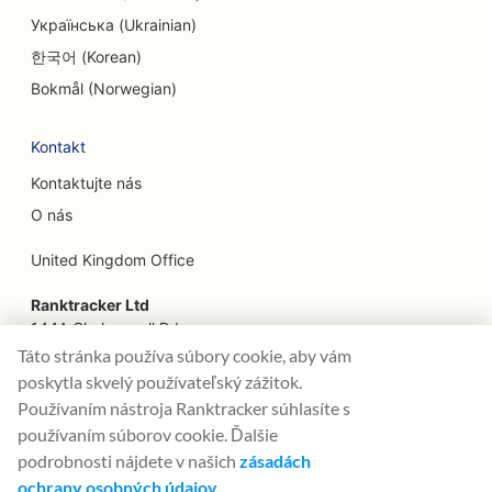
Українська (Ukrainian)
SEO pre reštaurácie Farm-to-Table
한국어 (Korean)
SEO pre rodinné reštaurácie
Bokmål (Norwegian)
SEO pre reštaurácie rýchleho občerstvenia
Kontakt
SEO pre finančné služby
Kontaktujte nás
SEO pre reštaurácie Fine Dining
O nás
SEO pre finančných plánovačov
United Kingdom Office
SEO pre potravinárske dvory
Ranktracker Ltd
144A Clerkenwell Rd
SEO pre kvetinárstva
London, EC1R 5DF
Táto stránka používa súbory cookie, aby vám
Company No: 08820809
poskytla skvelý používateľský zážitok.
SEO pre Food Trucks
felix@ranktracker.com
Používaním nástroja Ranktracker súhlasíte s
SEO pre francúzske cukrárne
používaním súborov cookie. Ďalšie
podrobnosti nájdete v našich
zásadách
SEO pre predajne nábytku
ochrany osobných údajov
.
2015 -
2026
© Ranktracker. All Rights Reserved.