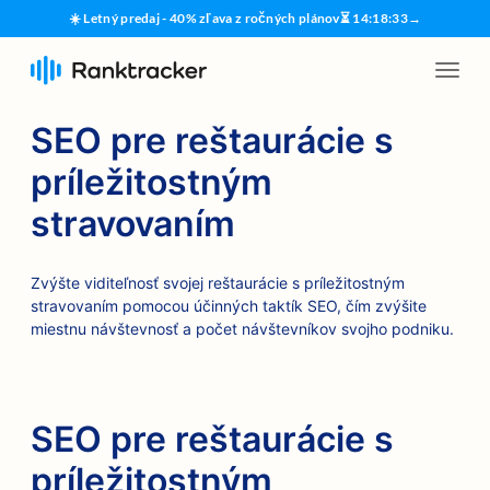
☀️ Letný predaj - 40% zľava z ročných plánov
⏳
14
:
18
:
33
→
SEO pre reštaurácie s
príležitostným
stravovaním
Zvýšte viditeľnosť svojej reštaurácie s príležitostným
stravovaním pomocou účinných taktík SEO, čím zvýšite
miestnu návštevnosť a počet návštevníkov svojho podniku.
SEO pre reštaurácie s
príležitostným