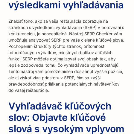
výsledkami vyhľadávania
Znalosť toho, ako sa vaša reštaurácia zobrazuje na
stránkach s výsledkami vyhľadávania (SERP) v porovnaní s
konkurenciou, je neoceniteľná. Nástroj SERP Checker vám
umožňuje analyzovať SERP pre vaše cielené kľúčové slová.
Pochopením štruktúry týchto stránok, prítomnosti
odporúčaných výňatkov, miestnych balíkov a ďalších
funkcií SERP môžete optimalizovať svoj obsah tak, aby
lepšie zodpovedal tomu, čo vyhľadávače uprednostňujú.
Tento nástroj vám pomôže nielen dosiahnuť vyššie pozície,
ale aj získať viac priestoru v SERP, čím sa zvýši
pravdepodobnosť prilákania potenciálnych návštevníkov
do vašej reštaurácie.
Vyhľadávač kľúčových
slov: Objavte kľúčové
slová s vysokým vplyvom