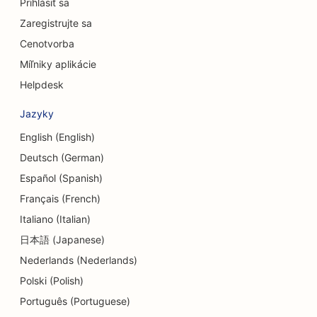
Prihlásiť sa
SEO pre úverové družstvá
Zaregistrujte sa
SEO pre obchody s oblečením
Cenotvorba
SEO pre obchody s koláčikmi
Míľniky aplikácie
Helpdesk
SEO pre zmenárenské služby
Jazyky
SEO pre tanečné štúdiá
English (English)
SEO pre centrá dennej starostlivosti
Deutsch (German)
SEO pre služby dlhového poradenstva
Español (Spanish)
Français (French)
SEO pre Delis
Italiano (Italian)
SEO pre zubné kliniky
日本語 (Japanese)
Nederlands (Nederlands)
SEO pre služby dermabrázie
Polski (Polish)
SEO pre obchody s detailmi
Português (Portuguese)