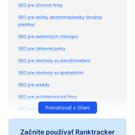
SEO pre účtovné firmy
SEO pre služby abdominoplastiky (brušnej
plastiky)
SEO pre estetických chirurgov
SEO pre zábavné parky
SEO pre obchody so starožitnosťami
SEO pre obchody so spotrebičmi
SEO pre arkády
SEO pre architektonické firmy
Pokračovať v čítaní
SEO pre umelecké triedy
SEO pre predajne autodielov
Začnite používať Ranktracker
SEO pre autoservisy