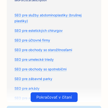
seoForLocal.description
SEO pre služby abdominoplastiky (brušnej
plastiky)
SEO pre estetických chirurgov
SEO pre účtovné firmy
SEO pre obchody so starožitnosťami
SEO pre umelecké triedy
SEO pre obchody so spotrebičmi
SEO pre zábavné parky
SEO pre arkády
Pokračovať v čítaní
SEO pre architektonické firmy
SEO pre remeselné pražiarne kávy