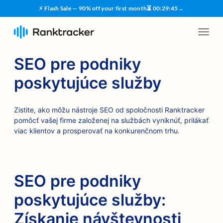
⚡ Flash Sale — 90% off your first month
⏳
00
:
29
:
44
→
SEO pre podniky
poskytujúce služby
Zistite, ako môžu nástroje SEO od spoločnosti Ranktracker
pomôcť vašej firme založenej na službách vyniknúť, prilákať
viac klientov a prosperovať na konkurenčnom trhu.
SEO pre podniky
poskytujúce služby:
Získanie návštevnosti