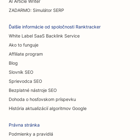
AI Article Writer
SEO pre reštaurácie s príležitostným stravovaním
ZADARMO: Simulátor SERP
SEO pre predajne kobercov a podláh
Ďalšie informácie od spoločnosti Ranktracker
SEO pre umývačky áut
White Label SaaS Backlink Service
Ako to funguje
SEO pre cukrárne
Affiliate program
SEO pre predajcov áut
Blog
SEO pre upratovacie služby
Slovník SEO
Sprievodca SEO
SEO pre chiropraktikov
Bezplatné nástroje SEO
SEO pre mačacie kaviarne
Dohoda o hosťovskom príspevku
SEO pre služby chemického peelingu
História aktualizácií algoritmov Google
SEO pre obchody s oblečením
Právna stránka
SEO pre kraniofaciálnych chirurgov
Podmienky a pravidlá