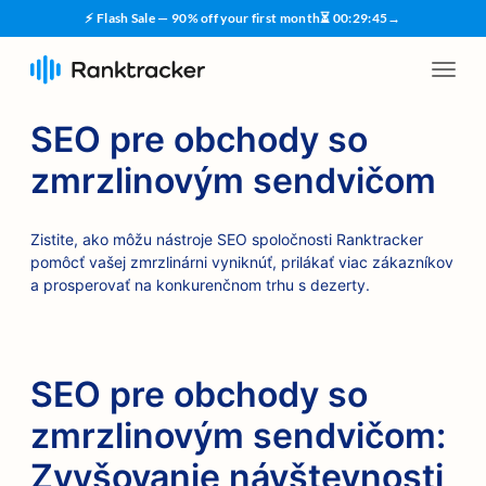
⚡ Flash Sale — 90% off your first month
⏳
00
:
29
:
45
→
SEO pre obchody so
zmrzlinovým sendvičom
Zistite, ako môžu nástroje SEO spoločnosti Ranktracker
pomôcť vašej zmrzlinárni vyniknúť, prilákať viac zákazníkov
a prosperovať na konkurenčnom trhu s dezerty.
SEO pre obchody so
zmrzlinovým sendvičom:
Zvyšovanie návštevnosti