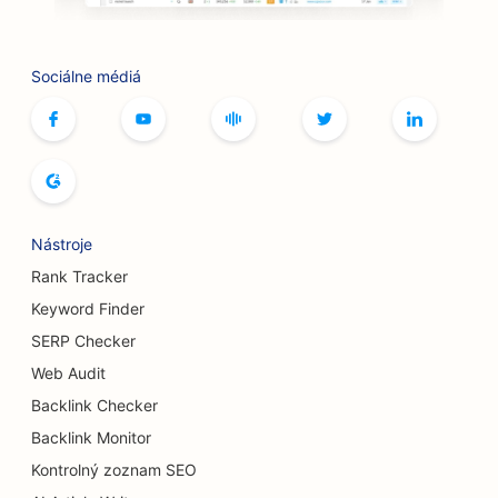
SEO pre služby botoxu a výplňových materiálov
Sociálne médiá
SEO pre bowlingové dráhy
SEO pre kaviarne so stolnými hrami
SEO pre kníhkupectvá
SEO pre pekárne chleba
Nástroje
SEO pre pivovary
Rank Tracker
SEO pre služby zväčšenia prsníkov
Keyword Finder
SERP Checker
SEO pre bufetové reštaurácie
Web Audit
SEO pre Burger Trucks
Backlink Checker
SEO pre popáleninových chirurgov
Backlink Monitor
Kontrolný zoznam SEO
SEO pre kaviarne