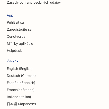
Zásady ochrany osobných údajov
SEO pre kaviarne
SEO pre kozmetických chirurgov
App
Prihlásiť sa
SEO pre úverové družstvá
Zaregistrujte sa
SEO pre poradenské firmy
Cenotvorba
SEO pre Delis
Míľniky aplikácie
Helpdesk
SEO pre služby dlhového poradenstva
Jazyky
SEO pre zmenárenské služby
English (English)
SEO pre tanečné štúdiá
Deutsch (German)
SEO pre služby dermabrázie
Español (Spanish)
Français (French)
SEO pre centrá dennej starostlivosti
Italiano (Italian)
SEO pre zubné kliniky
日本語 (Japanese)