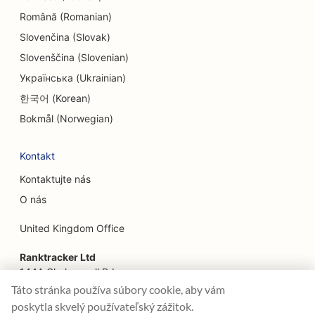
EO pre etnické reštaurácie
Română (Romanian)
SEO pre reštaurácie Farm-to-Table
Slovenčina (Slovak)
SEO pre služby faceliftu
Slovenščina (Slovenian)
Українська (Ukrainian)
SEO pre rodinné reštaurácie
한국어 (Korean)
SEO pre finančných plánovačov
Bokmål (Norwegian)
SEO pre elektrikárov
Kontakt
SEO pre reštaurácie rýchleho občerstvenia
Kontaktujte nás
SEO pre kvetinárstva
O nás
SEO pre reštaurácie Fine Dining
United Kingdom Office
SEO pre finančné služby
Ranktracker Ltd
144A Clerkenwell Rd
SEO pre potravinárske dvory
London, EC1R 5DF
Táto stránka používa súbory cookie, aby vám
Company No: 08820809
poskytla skvelý používateľský zážitok.
SEO pre francúzske cukrárne