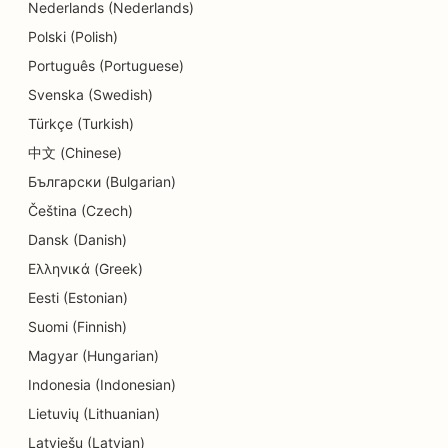
Nederlands (Nederlands)
SEO pre obchody s detailmi
Polski (Polish)
SEO pre reštaurácie
Português (Portuguese)
SEO pre obchody s koláčikmi
Svenska (Swedish)
Türkçe (Turkish)
SEO pre služby vzdelávania a starostlivosti o deti
中文 (Chinese)
SEO pre obchody s donutmi
Български (Bulgarian)
SEO pre čistiarne
Čeština (Czech)
Dansk (Danish)
SEO pre predajne elektroniky
Ελληνικά (Greek)
SEO pre strojárske firmy
Eesti (Estonian)
Suomi (Finnish)
SEO pre endodontistov
Magyar (Hungarian)
SEO pre zábavu a rekreáciu
Indonesia (Indonesian)
SEO pre únikové miestnosti
Lietuvių (Lithuanian)
Latviešu (Latvian)