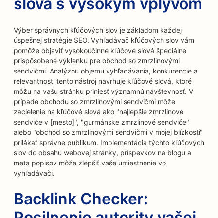
slová s vysokým vplyvom
Výber správnych kľúčových slov je základom každej
úspešnej stratégie SEO. Vyhľadávač kľúčových slov vám
pomôže objaviť vysokoúčinné kľúčové slová špeciálne
prispôsobené výklenku pre obchod so zmrzlinovými
sendvičmi. Analýzou objemu vyhľadávania, konkurencie a
relevantnosti tento nástroj navrhuje kľúčové slová, ktoré
môžu na vašu stránku priniesť významnú návštevnosť. V
prípade obchodu so zmrzlinovými sendvičmi môže
zacielenie na kľúčové slová ako "najlepšie zmrzlinové
sendviče v [mesto]", "gurmánske zmrzlinové sendviče"
alebo "obchod so zmrzlinovými sendvičmi v mojej blízkosti"
prilákať správne publikum. Implementácia týchto kľúčových
slov do obsahu webovej stránky, príspevkov na blogu a
meta popisov môže zlepšiť vaše umiestnenie vo
vyhľadávači.
Backlink Checker:
Posilnenie autority vašej