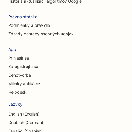
SEO pre upratovacie služby
História aktualizácií algoritmov Google
SEO pre kaviarne
Právna stránka
SEO pre poradenské firmy
Podmienky a pravidlá
Zásady ochrany osobných údajov
SEO pre kozmetických chirurgov
SEO pre obchody s oblečením
App
Prihlásiť sa
SEO pre zmenárenské služby
Zaregistrujte sa
SEO pre kraniofaciálnych chirurgov
Cenotvorba
SEO pre úverové družstvá
Míľniky aplikácie
Helpdesk
SEO pre obchody s koláčikmi
Jazyky
SEO pre tanečné štúdiá
English (English)
SEO pre centrá dennej starostlivosti
Deutsch (German)
SEO pre služby dlhového poradenstva
Español (Spanish)