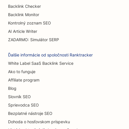
SEO pre Burger Trucks
Backlink Checker
SEO pre cukrárne
Backlink Monitor
Kontrolný zoznam SEO
SEO pre predajcov áut
AI Article Writer
SEO pre popáleninových chirurgov
ZADARMO: Simulátor SERP
SEO pre umývačky áut
Ďalšie informácie od spoločnosti Ranktracker
SEO pre kaviarne
White Label SaaS Backlink Service
Ako to funguje
SEO pre predajne kobercov a podláh
Affiliate program
SEO pre reštaurácie s príležitostným stravovaním
Blog
SEO pre služby chemického peelingu
Slovník SEO
Sprievodca SEO
SEO pre mačacie kaviarne
Bezplatné nástroje SEO
SEO pre chiropraktikov
Dohoda o hosťovskom príspevku