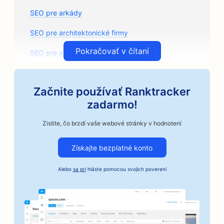
SEO pre arkády
SEO pre architektonické firmy
Pokračovať v čítaní
SEO pre autoservisy
SEO pre predajne autodielov
Začnite používať Ranktracker
SEO pre umelecké triedy
zadarmo!
SEO pre autoopravovne
Zistite, čo brzdí vaše webové stránky v hodnotení
SEO pre remeselné pražiarne kávy
Získajte bezplatné konto
SEO pre služby kaucií
Alebo
sa pri
hláste pomocou svojich poverení
SEO pre podniky v automobilovom priemysle
SEO pre pekárne
SEO pre holičstvá