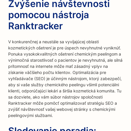
Zvýšenie návštevnosti
pomocou nástroja
Ranktracker
V konkurenčnej a neustále sa vyvíjajúcej oblasti
kozmetických ošetrení je pre úspech nevyhnutné vyniknúť.
Ponuka vysokokvalitných ošetrení chemickým peelingom a
výnimočná starostlivosť o pacientov je nevyhnutná, ale silná
prítomnosť na internete môže mať zásadný vplyv na
získanie väčšieho počtu klientov. Optimalizácia pre
vyhľadávače (SEO) je účinným nástrojom, ktorý zabezpečí,
aby si vaše služby chemického peelingu všimli potenciálni
klienti, odporúčajúci lekári a širšia kozmetická komunita. Tu
sa dozviete, ako vám súbor nástrojov spoločnosti
Ranktracker môže pomôcť optimalizovať stratégiu SEO a
zvýšiť návštevnosť vašej webovej stránky s chemickými
peelingovými službami.
Sledovanie poradia: