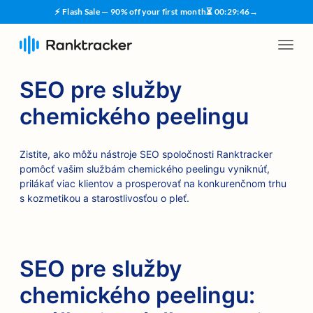
⚡ Flash Sale — 90% off your first month
⏳
00
:
29
:
45
→
SEO pre služby
chemického peelingu
Zistite, ako môžu nástroje SEO spoločnosti Ranktracker
pomôcť vašim službám chemického peelingu vyniknúť,
prilákať viac klientov a prosperovať na konkurenčnom trhu
s kozmetikou a starostlivosťou o pleť.
SEO pre služby
chemického peelingu: