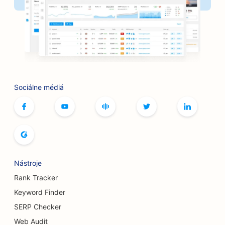
SEO pre banky
SEO pre kníhkupectvá
SEO pre grilovacie zariadenia
SEO pre kaviarne so stolnými hrami
Sociálne médiá
SEO pre služby botoxu a výplňových materiálov
SEO pre butiky
SEO pre pekárne chleba
SEO pre bowlingové dráhy
Nástroje
SEO pre pivovary
Rank Tracker
SEO pre služby zväčšenia prsníkov
Keyword Finder
SERP Checker
SEO pre bufetové reštaurácie
Web Audit