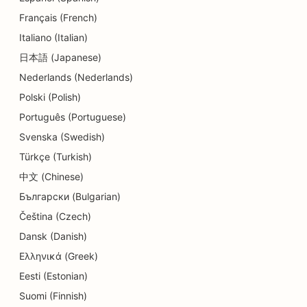
Français (French)
SEO pre zubné kliniky
Italiano (Italian)
SEO pre Delis
日本語 (Japanese)
Nederlands (Nederlands)
SEO pre reštaurácie
Polski (Polish)
SEO pre služby dermabrázie
Português (Portuguese)
SEO pre obchody s detailmi
Svenska (Swedish)
Türkçe (Turkish)
SEO pre obchody s donutmi
中文 (Chinese)
SEO pre služby vzdelávania a starostlivosti o deti
Български (Bulgarian)
SEO pre čistiarne
Čeština (Czech)
Dansk (Danish)
SEO pre elektrikárov
Ελληνικά (Greek)
SEO pre predajne elektroniky
Eesti (Estonian)
Suomi (Finnish)
SEO pre endodontistov