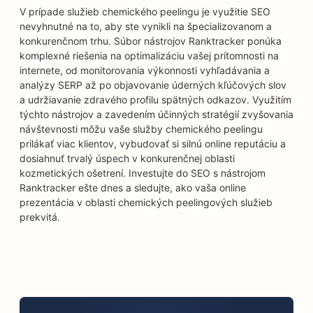
V prípade služieb chemického peelingu je využitie SEO
nevyhnutné na to, aby ste vynikli na špecializovanom a
konkurenčnom trhu. Súbor nástrojov Ranktracker ponúka
komplexné riešenia na optimalizáciu vašej prítomnosti na
internete, od monitorovania výkonnosti vyhľadávania a
analýzy SERP až po objavovanie úderných kľúčových slov
a udržiavanie zdravého profilu spätných odkazov. Využitím
týchto nástrojov a zavedením účinných stratégií zvyšovania
návštevnosti môžu vaše služby chemického peelingu
prilákať viac klientov, vybudovať si silnú online reputáciu a
dosiahnuť trvalý úspech v konkurenčnej oblasti
kozmetických ošetrení. Investujte do SEO s nástrojom
Ranktracker ešte dnes a sledujte, ako vaša online
prezentácia v oblasti chemických peelingových služieb
prekvitá.