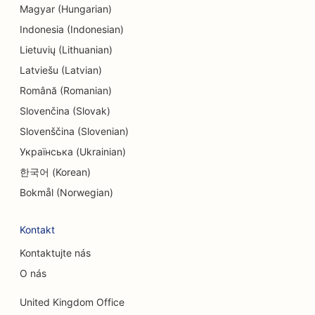
Magyar (Hungarian)
SEO pre zábavu a rekreáciu
Indonesia (Indonesian)
SEO pre strojárske firmy
Lietuvių (Lithuanian)
Latviešu (Latvian)
EO pre etnické reštaurácie
Română (Romanian)
SEO pre únikové miestnosti
Slovenčina (Slovak)
SEO pre služby faceliftu
Slovenščina (Slovenian)
Українська (Ukrainian)
SEO pre rodinné reštaurácie
한국어 (Korean)
SEO pre reštaurácie Farm-to-Table
Bokmål (Norwegian)
SEO pre finančných plánovačov
Kontakt
SEO pre finančné služby
Kontaktujte nás
SEO pre reštaurácie Fine Dining
O nás
SEO pre reštaurácie rýchleho občerstvenia
United Kingdom Office