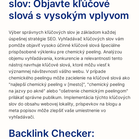
slov: Objavte kľúčové
slová s vysokým vplyvom
Výber správnych kľúčových slov je základom každej
úspešnej stratégie SEO. Vyhľadávač kľúčových slov vám
pomôže objaviť vysoko účinné kľúčové slová špeciálne
prispôsobené výklenku pre chemický peeling. Analýzou
objemu vyhľadávania, konkurencie a relevantnosti tento
nástroj navrhuje kľúčové slová, ktoré môžu viesť k
významnej návštevnosti vášho webu. V prípade
chemického peelingu môže zacielenie na kľúčové slová ako
"najlepší chemický peeling v [mesto]", "chemický peeling
na jazvy po akné" alebo "ošetrenie chemickým peelingom"
prilákať správne publikum. Implementácia týchto kľúčových
slov do obsahu webovej lokality, príspevkov na blogu a
meta popisov môže zlepšiť vaše umiestnenie vo
vyhľadávači.
Backlink Checker: