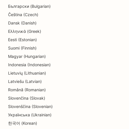
SEO pre služby vzdelávania a starostlivosti o deti
Български (Bulgarian)
SEO pre čistiarne
Čeština (Czech)
Dansk (Danish)
SEO pre elektrikárov
Ελληνικά (Greek)
SEO pre predajne elektroniky
Eesti (Estonian)
Suomi (Finnish)
SEO pre endodontistov
Magyar (Hungarian)
SEO pre zábavu a rekreáciu
Indonesia (Indonesian)
SEO pre strojárske firmy
Lietuvių (Lithuanian)
Latviešu (Latvian)
EO pre etnické reštaurácie
Română (Romanian)
SEO pre únikové miestnosti
Slovenčina (Slovak)
SEO pre služby faceliftu
Slovenščina (Slovenian)
Українська (Ukrainian)
SEO pre rodinné reštaurácie
한국어 (Korean)