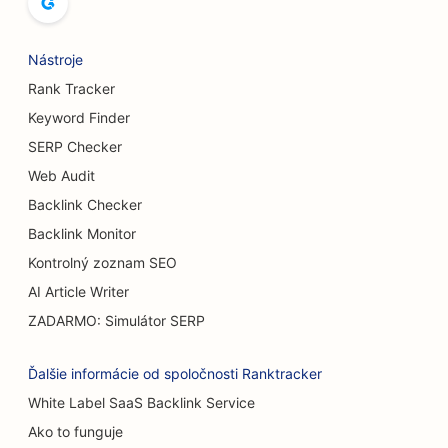
SEO pre bowlingové dráhy
Nástroje
SEO pre pivovary
Rank Tracker
SEO pre služby zväčšenia prsníkov
Keyword Finder
SERP Checker
SEO pre bufetové reštaurácie
Web Audit
SEO pre Burger Trucks
Backlink Checker
SEO pre cukrárne
Backlink Monitor
Kontrolný zoznam SEO
SEO pre predajcov áut
AI Article Writer
SEO pre popáleninových chirurgov
ZADARMO: Simulátor SERP
SEO pre umývačky áut
Ďalšie informácie od spoločnosti Ranktracker
SEO pre kaviarne
White Label SaaS Backlink Service
Ako to funguje
SEO pre predajne kobercov a podláh