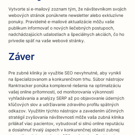
Vytvorte si e-mailový zoznam tým, že návštevníkom svojich
webových stránok ponúknete newsletter alebo exkluzívne
ponuky. Pravidelné e-mailové aktualizácie môžu vaše
publikum informovať o nových liečebných postupoch,
nadchádzajúcich udalostiach a špeciálnych akciách, čo ho
privedie späť na vaše webové stránky.
Záver
Pre zubné kliniky je využitie SEO nevyhnutné, aby vynikli
na špecializovanom a konkurenčnom trhu. Súbor nástrojov
Ranktracker ponúka komplexné riešenia na optimalizáciu
vašej online prítomnosti, od monitorovania výkonnosti
vyhľadávania a analýzy SERP až po objavovanie úderných
kľúčových slov a udržiavanie zdravého profilu spätných
odkazov. Využitím týchto nástrojov a zavedením účinných
stratégií zvyšovania návštevnosti môže vaša zubná klinika
prilákať viac pacientov, vybudovať si silnú online reputáciu
a dosiahnuť trvalý úspech v konkurenčnej oblasti zubnej