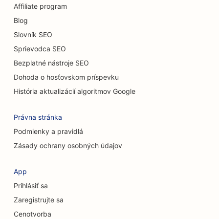
Affiliate program
SEO pre reštaurácie s príležitostným stravovaním
Blog
SEO pre služby chemického peelingu
Slovník SEO
Sprievodca SEO
SEO pre mačacie kaviarne
Bezplatné nástroje SEO
SEO pre chiropraktikov
Dohoda o hosťovskom príspevku
SEO pre upratovacie služby
História aktualizácií algoritmov Google
SEO pre kaviarne
Právna stránka
SEO pre poradenské firmy
Podmienky a pravidlá
Zásady ochrany osobných údajov
SEO pre kozmetických chirurgov
SEO pre obchody s oblečením
App
Prihlásiť sa
SEO pre zmenárenské služby
Zaregistrujte sa
SEO pre kraniofaciálnych chirurgov
Cenotvorba