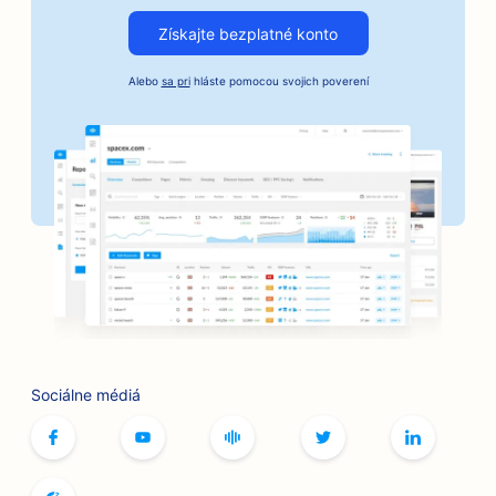
SEO pre remeselné pražiarne kávy
Získajte bezplatné konto
SEO pre služby kaucií
Alebo
sa pri
hláste pomocou svojich poverení
SEO pre podniky v automobilovom priemysle
SEO pre pekárne
SEO pre holičstvá
SEO pre banky
SEO pre kníhkupectvá
SEO pre grilovacie zariadenia
SEO pre kaviarne so stolnými hrami
Sociálne médiá
SEO pre služby botoxu a výplňových materiálov
SEO pre butiky
SEO pre pekárne chleba