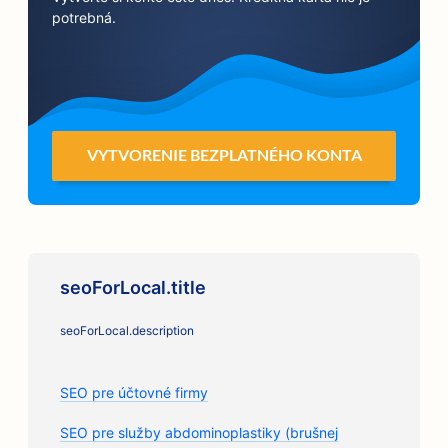
potrebná.
VYTVORENIE BEZPLATNÉHO KONTA
seoForLocal.title
seoForLocal.description
SEO pre účtovné firmy
SEO pre služby abdominoplastiky (brušnej