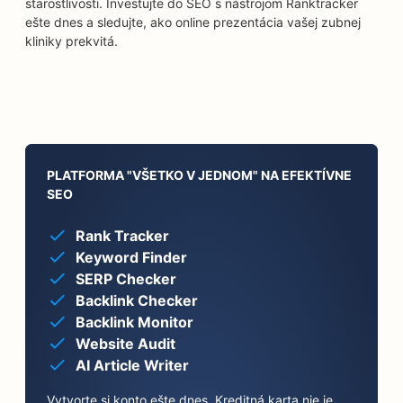
starostlivosti. Investujte do SEO s nástrojom Ranktracker
ešte dnes a sledujte, ako online prezentácia vašej zubnej
kliniky prekvitá.
PLATFORMA "VŠETKO V JEDNOM" NA EFEKTÍVNE
SEO
Rank Tracker
Keyword Finder
SERP Checker
Backlink Checker
Backlink Monitor
Website Audit
AI Article Writer
Vytvorte si konto ešte dnes. Kreditná karta nie je