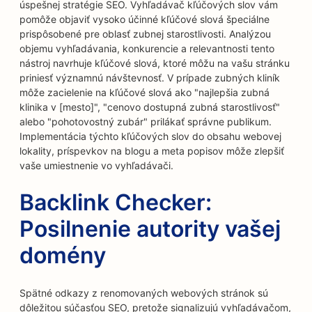
úspešnej stratégie SEO. Vyhľadávač kľúčových slov vám
pomôže objaviť vysoko účinné kľúčové slová špeciálne
prispôsobené pre oblasť zubnej starostlivosti. Analýzou
objemu vyhľadávania, konkurencie a relevantnosti tento
nástroj navrhuje kľúčové slová, ktoré môžu na vašu stránku
priniesť významnú návštevnosť. V prípade zubných kliník
môže zacielenie na kľúčové slová ako "najlepšia zubná
klinika v [mesto]", "cenovo dostupná zubná starostlivosť"
alebo "pohotovostný zubár" prilákať správne publikum.
Implementácia týchto kľúčových slov do obsahu webovej
lokality, príspevkov na blogu a meta popisov môže zlepšiť
vaše umiestnenie vo vyhľadávači.
Backlink Checker:
Posilnenie autority vašej
domény
Spätné odkazy z renomovaných webových stránok sú
dôležitou súčasťou SEO, pretože signalizujú vyhľadávačom,