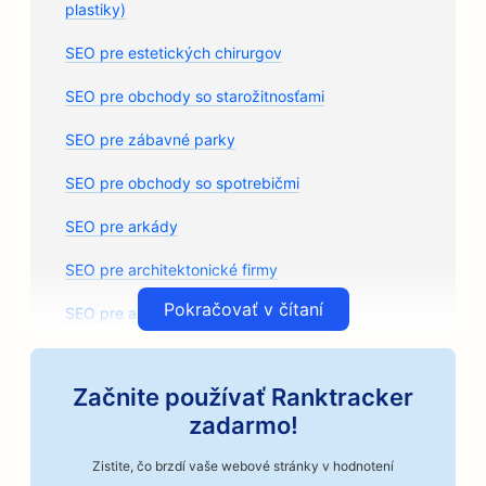
plastiky)
SEO pre estetických chirurgov
SEO pre obchody so starožitnosťami
SEO pre zábavné parky
SEO pre obchody so spotrebičmi
SEO pre arkády
SEO pre architektonické firmy
Pokračovať v čítaní
SEO pre autoservisy
SEO pre predajne autodielov
Začnite používať Ranktracker
SEO pre umelecké triedy
zadarmo!
SEO pre autoopravovne
Zistite, čo brzdí vaše webové stránky v hodnotení