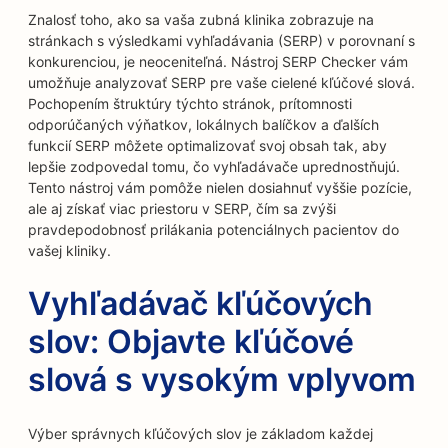
Znalosť toho, ako sa vaša zubná klinika zobrazuje na
stránkach s výsledkami vyhľadávania (SERP) v porovnaní s
konkurenciou, je neoceniteľná. Nástroj SERP Checker vám
umožňuje analyzovať SERP pre vaše cielené kľúčové slová.
Pochopením štruktúry týchto stránok, prítomnosti
odporúčaných výňatkov, lokálnych balíčkov a ďalších
funkcií SERP môžete optimalizovať svoj obsah tak, aby
lepšie zodpovedal tomu, čo vyhľadávače uprednostňujú.
Tento nástroj vám pomôže nielen dosiahnuť vyššie pozície,
ale aj získať viac priestoru v SERP, čím sa zvýši
pravdepodobnosť prilákania potenciálnych pacientov do
vašej kliniky.
Vyhľadávač kľúčových
slov: Objavte kľúčové
slová s vysokým vplyvom
Výber správnych kľúčových slov je základom každej