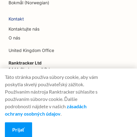
SEO pre reštaurácie Farm-to-Table
Bokmål (Norwegian)
SEO pre finančných plánovačov
Kontakt
SEO pre finančné služby
Kontaktujte nás
SEO pre reštaurácie Fine Dining
O nás
SEO pre reštaurácie rýchleho občerstvenia
United Kingdom Office
SEO pre kvetinárstva
Ranktracker Ltd
144A Clerkenwell Rd
SEO pre potravinárske dvory
London, EC1R 5DF
Táto stránka používa súbory cookie, aby vám
Company No: 08820809
poskytla skvelý používateľský zážitok.
SEO pre Food Trucks
felix@ranktracker.com
Používaním nástroja Ranktracker súhlasíte s
SEO pre francúzske cukrárne
používaním súborov cookie. Ďalšie
podrobnosti nájdete v našich
zásadách
SEO pre predajne mrazeného jogurtu
ochrany osobných údajov
.
2015 -
2026
© Ranktracker. All Rights Reserved.
SEO pre predajne nábytku
Prijať
SEO pre nákladné vozidlá s fúznou kuchyňou