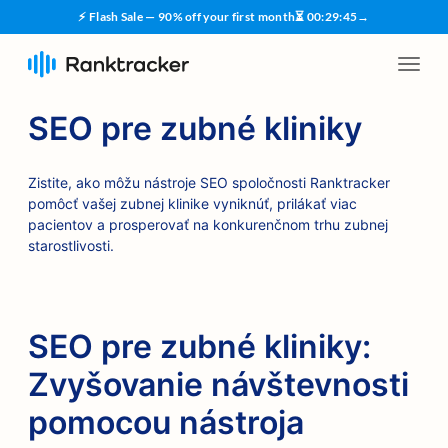
⚡ Flash Sale — 90% off your first month
⏳
00
:
29
:
45
→
SEO pre zubné kliniky
Zistite, ako môžu nástroje SEO spoločnosti Ranktracker
pomôcť vašej zubnej klinike vyniknúť, prilákať viac
pacientov a prosperovať na konkurenčnom trhu zubnej
starostlivosti.
SEO pre zubné kliniky:
Zvyšovanie návštevnosti
pomocou nástroja