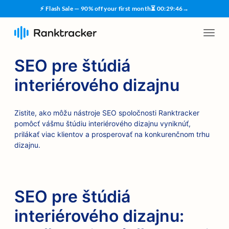
⚡ Flash Sale — 90% off your first month
⏳
00
:
29
:
45
→
SEO pre štúdiá
interiérového dizajnu
Zistite, ako môžu nástroje SEO spoločnosti Ranktracker
pomôcť vášmu štúdiu interiérového dizajnu vyniknúť,
prilákať viac klientov a prosperovať na konkurenčnom trhu
dizajnu.
SEO pre štúdiá
interiérového dizajnu: