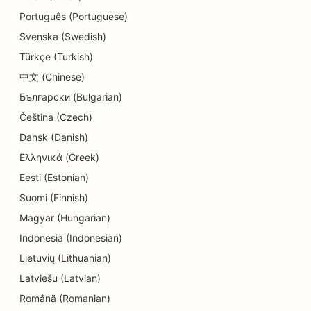
SEO pre reštaurácie
Português (Portuguese)
SEO pre obchody s koláčikmi
Svenska (Swedish)
Türkçe (Turkish)
SEO pre služby vzdelávania a starostlivosti o deti
中文 (Chinese)
SEO pre obchody s donutmi
Български (Bulgarian)
SEO pre čistiarne
Čeština (Czech)
Dansk (Danish)
SEO pre predajne elektroniky
Ελληνικά (Greek)
SEO pre strojárske firmy
Eesti (Estonian)
Suomi (Finnish)
SEO pre endodontistov
Magyar (Hungarian)
SEO pre zábavu a rekreáciu
Indonesia (Indonesian)
SEO pre únikové miestnosti
Lietuvių (Lithuanian)
Latviešu (Latvian)
EO pre etnické reštaurácie
Română (Romanian)
SEO pre reštaurácie Farm-to-Table