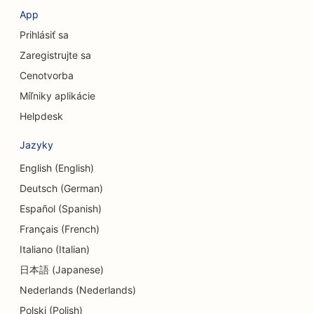
SEO pre kozmetických chirurgov
App
Prihlásiť sa
SEO pre úverové družstvá
Zaregistrujte sa
SEO pre poradenské firmy
Cenotvorba
SEO pre Delis
Míľniky aplikácie
Helpdesk
SEO pre služby dlhového poradenstva
Jazyky
SEO pre zmenárenské služby
English (English)
SEO pre tanečné štúdiá
Deutsch (German)
SEO pre služby dermabrázie
Español (Spanish)
Français (French)
SEO pre centrá dennej starostlivosti
Italiano (Italian)
SEO pre zubné kliniky
日本語 (Japanese)
Nederlands (Nederlands)
SEO pre obchody s detailmi
Polski (Polish)