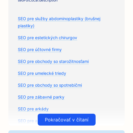
seoForLocal.description
SEO pre služby abdominoplastiky (brušnej
plastiky)
SEO pre estetických chirurgov
SEO pre účtovné firmy
SEO pre obchody so starožitnosťami
SEO pre umelecké triedy
SEO pre obchody so spotrebičmi
SEO pre zábavné parky
SEO pre arkády
Pokračovať v čítaní
SEO pre architektonické firmy
SEO pre remeselné pražiarne kávy