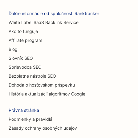
SEO pre predajne kobercov a podláh
Ďalšie informácie od spoločnosti Ranktracker
SEO pre umývačky áut
White Label SaaS Backlink Service
Ako to funguje
SEO pre cukrárne
Affiliate program
SEO pre predajcov áut
Blog
SEO pre upratovacie služby
Slovník SEO
Sprievodca SEO
SEO pre chiropraktikov
Bezplatné nástroje SEO
SEO pre mačacie kaviarne
Dohoda o hosťovskom príspevku
SEO pre služby chemického peelingu
História aktualizácií algoritmov Google
SEO pre obchody s oblečením
Právna stránka
SEO pre kraniofaciálnych chirurgov
Podmienky a pravidlá
Zásady ochrany osobných údajov
SEO pre kaviarne