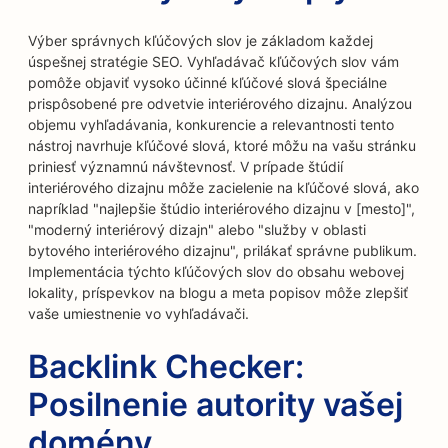
Výber správnych kľúčových slov je základom každej
úspešnej stratégie SEO. Vyhľadávač kľúčových slov vám
pomôže objaviť vysoko účinné kľúčové slová špeciálne
prispôsobené pre odvetvie interiérového dizajnu. Analýzou
objemu vyhľadávania, konkurencie a relevantnosti tento
nástroj navrhuje kľúčové slová, ktoré môžu na vašu stránku
priniesť významnú návštevnosť. V prípade štúdií
interiérového dizajnu môže zacielenie na kľúčové slová, ako
napríklad "najlepšie štúdio interiérového dizajnu v [mesto]",
"moderný interiérový dizajn" alebo "služby v oblasti
bytového interiérového dizajnu", prilákať správne publikum.
Implementácia týchto kľúčových slov do obsahu webovej
lokality, príspevkov na blogu a meta popisov môže zlepšiť
vaše umiestnenie vo vyhľadávači.
Backlink Checker:
Posilnenie autority vašej
domény