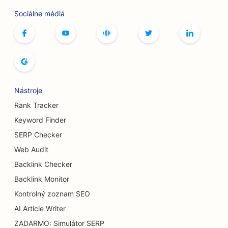
Sociálne médiá
SEO pre bowlingové dráhy
SEO pre kaviarne so stolnými hrami
SEO pre kníhkupectvá
SEO pre pekárne chleba
Nástroje
SEO pre pivovary
Rank Tracker
SEO pre služby zväčšenia prsníkov
Keyword Finder
SERP Checker
SEO pre bufetové reštaurácie
Web Audit
SEO pre Burger Trucks
Backlink Checker
SEO pre popáleninových chirurgov
Backlink Monitor
Kontrolný zoznam SEO
SEO pre kaviarne
AI Article Writer
SEO pre reštaurácie s príležitostným stravovaním
ZADARMO: Simulátor SERP