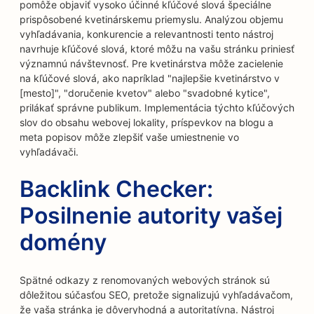
pomôže objaviť vysoko účinné kľúčové slová špeciálne
prispôsobené kvetinárskemu priemyslu. Analýzou objemu
vyhľadávania, konkurencie a relevantnosti tento nástroj
navrhuje kľúčové slová, ktoré môžu na vašu stránku priniesť
významnú návštevnosť. Pre kvetinárstva môže zacielenie
na kľúčové slová, ako napríklad "najlepšie kvetinárstvo v
[mesto]", "doručenie kvetov" alebo "svadobné kytice",
prilákať správne publikum. Implementácia týchto kľúčových
slov do obsahu webovej lokality, príspevkov na blogu a
meta popisov môže zlepšiť vaše umiestnenie vo
vyhľadávači.
Backlink Checker:
Posilnenie autority vašej
domény
Spätné odkazy z renomovaných webových stránok sú
dôležitou súčasťou SEO, pretože signalizujú vyhľadávačom,
že vaša stránka je dôveryhodná a autoritatívna. Nástroj