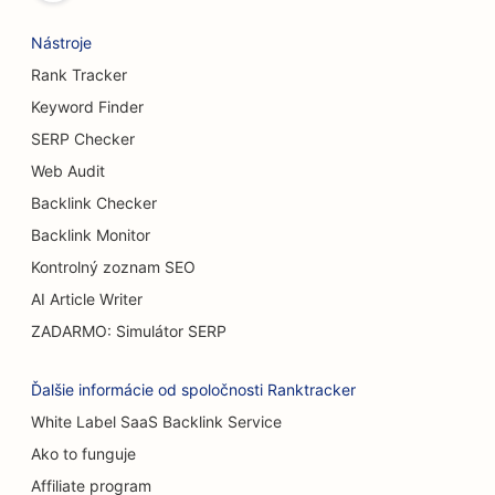
SEO pre bufetové reštaurácie
Nástroje
SEO pre butiky
Rank Tracker
SEO pre pivovary
Keyword Finder
SERP Checker
SEO pre Burger Trucks
Web Audit
SEO pre kaviarne
Backlink Checker
SEO pre popáleninových chirurgov
Backlink Monitor
Kontrolný zoznam SEO
SEO pre predajcov áut
AI Article Writer
SEO pre služby zväčšenia prsníkov
ZADARMO: Simulátor SERP
SEO pre cukrárne
Ďalšie informácie od spoločnosti Ranktracker
SEO pre umývačky áut
White Label SaaS Backlink Service
Ako to funguje
SEO pre predajne kobercov a podláh
Affiliate program