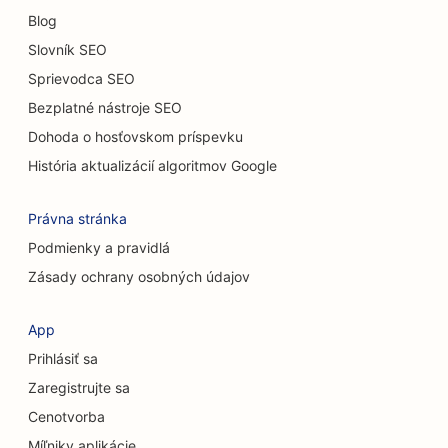
SEO pre reštaurácie s príležitostným stravovaním
Blog
SEO pre mačacie kaviarne
Slovník SEO
Sprievodca SEO
SEO pre chiropraktikov
Bezplatné nástroje SEO
SEO pre služby chemického peelingu
Dohoda o hosťovskom príspevku
SEO pre upratovacie služby
História aktualizácií algoritmov Google
SEO pre kozmetických chirurgov
Právna stránka
SEO pre kraniofaciálnych chirurgov
Podmienky a pravidlá
Zásady ochrany osobných údajov
SEO pre poradenské firmy
SEO pre kaviarne
App
Prihlásiť sa
SEO pre úverové družstvá
Zaregistrujte sa
SEO pre obchody s oblečením
Cenotvorba
SEO pre obchody s koláčikmi
Míľniky aplikácie