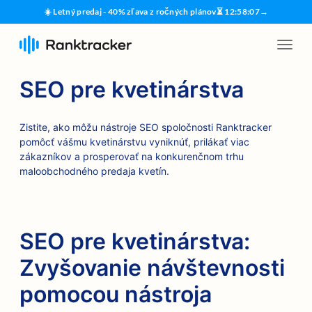
☀️ Letný predaj - 40% zľava z ročných plánov
⏳
12
:
58
:
06
→
SEO pre kvetinárstva
Zistite, ako môžu nástroje SEO spoločnosti Ranktracker
pomôcť vášmu kvetinárstvu vyniknúť, prilákať viac
zákazníkov a prosperovať na konkurenčnom trhu
maloobchodného predaja kvetín.
SEO pre kvetinárstva:
Zvyšovanie návštevnosti
pomocou nástroja