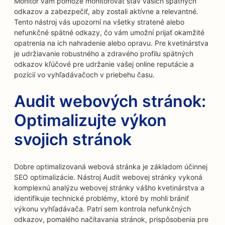
Monitor vám pomôže monitorovať stav vašich spätných
odkazov a zabezpečiť, aby zostali aktívne a relevantné.
Tento nástroj vás upozorní na všetky stratené alebo
nefunkčné spätné odkazy, čo vám umožní prijať okamžité
opatrenia na ich nahradenie alebo opravu. Pre kvetinárstva
je udržiavanie robustného a zdravého profilu spätných
odkazov kľúčové pre udržanie vašej online reputácie a
pozícií vo vyhľadávačoch v priebehu času.
Audit webových stránok:
Optimalizujte výkon
svojich stránok
Dobre optimalizovaná webová stránka je základom účinnej
SEO optimalizácie. Nástroj Audit webovej stránky vykoná
komplexnú analýzu webovej stránky vášho kvetinárstva a
identifikuje technické problémy, ktoré by mohli brániť
výkonu vyhľadávača. Patrí sem kontrola nefunkčných
odkazov, pomalého načítavania stránok, prispôsobenia pre