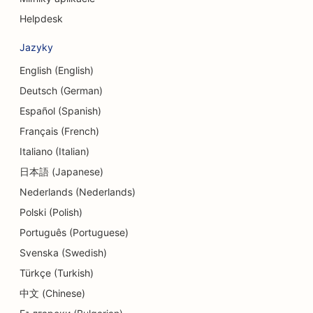
Helpdesk
SEO pre zmenárenské služby
Jazyky
SEO pre tanečné štúdiá
English (English)
SEO pre centrá dennej starostlivosti
Deutsch (German)
SEO pre služby dlhového poradenstva
Español (Spanish)
Français (French)
SEO pre Delis
Italiano (Italian)
SEO pre zubné kliniky
日本語 (Japanese)
Nederlands (Nederlands)
SEO pre služby dermabrázie
Polski (Polish)
SEO pre obchody s detailmi
Português (Portuguese)
SEO pre obchody s donutmi
Svenska (Swedish)
Türkçe (Turkish)
SEO pre reštaurácie
中文 (Chinese)
SEO pre čistiarne