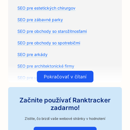
SEO pre estetických chirurgov
SEO pre zábavné parky
SEO pre obchody so starožitnosťami
SEO pre obchody so spotrebičmi
SEO pre arkády
SEO pre architektonické firmy
Pokračovať v čítaní
SEO pre umelecké triedy
SEO pre predajne autodielov
Začnite používať Ranktracker
SEO pre autoservisy
zadarmo!
SEO pre autoopravovne
Zistite, čo brzdí vaše webové stránky v hodnotení
SEO pre podniky v automobilovom priemysle