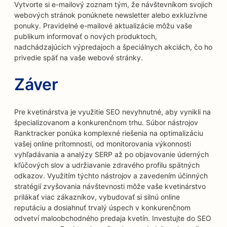
Vytvorte si e-mailový zoznam tým, že návštevníkom svojich
webových stránok ponúknete newsletter alebo exkluzívne
ponuky. Pravidelné e-mailové aktualizácie môžu vaše
publikum informovať o nových produktoch,
nadchádzajúcich výpredajoch a špeciálnych akciách, čo ho
privedie späť na vaše webové stránky.
Záver
Pre kvetinárstva je využitie SEO nevyhnutné, aby vynikli na
špecializovanom a konkurenčnom trhu. Súbor nástrojov
Ranktracker ponúka komplexné riešenia na optimalizáciu
vašej online prítomnosti, od monitorovania výkonnosti
vyhľadávania a analýzy SERP až po objavovanie úderných
kľúčových slov a udržiavanie zdravého profilu spätných
odkazov. Využitím týchto nástrojov a zavedením účinných
stratégií zvyšovania návštevnosti môže vaše kvetinárstvo
prilákať viac zákazníkov, vybudovať si silnú online
reputáciu a dosiahnuť trvalý úspech v konkurenčnom
odvetví maloobchodného predaja kvetín. Investujte do SEO