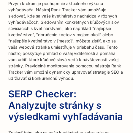
Prvým krokom je pochopenie aktuálneho výkonu
vyhľadávača. Nástroj Rank Tracker vám umožňuje
sledovať, kde sa vaše kvetinárstvo nachádza v rôznych
vyhľadávačoch. Sledovaním konkrétnych kľúčových slov
súvisiacich s kvetinárstvami, ako napríklad "najlepšie
kvetinárstvo", "doručenie kvetov v mojom okolí" alebo
"najlepšie kvetinárstvo v [mesto]", môžete zistiť, ako sa
vaša webová stránka umiestňuje v priebehu času. Tento
nástroj poskytuje prehľad o vašej viditeľnosti a pomáha
vám určiť, ktoré kľúčové slová vedú k návštevnosti vašej
stránky. Pravidelné monitorovanie pomocou nástroja Rank
Tracker vám umožní dynamicky upravovať stratégie SEO a
udržiavať si konkurenčnú výhodu.
SERP Checker:
Analyzujte stránky s
výsledkami vyhľadávania
Znalosť toho, ako sa vaše kvetinárstvo zobrazuje na