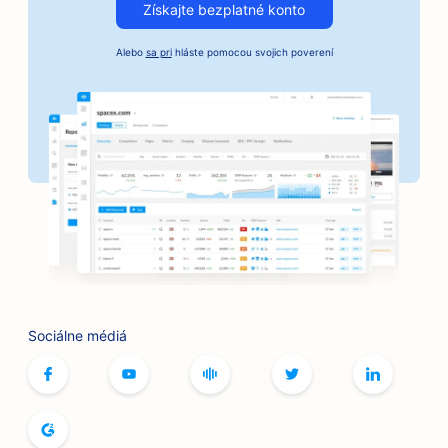
Získajte bezplatné konto
SEO pre remeselné pražiarne kávy
Alebo
sa pri
hláste pomocou svojich poverení
SEO pre služby kaucií
SEO pre pekárne
SEO pre banky
SEO pre holičstvá
SEO pre kaviarne so stolnými hrami
SEO pre grilovacie zariadenia
SEO pre kníhkupectvá
Sociálne médiá
SEO pre služby botoxu a výplňových materiálov
SEO pre bowlingové dráhy
SEO pre pekárne chleba