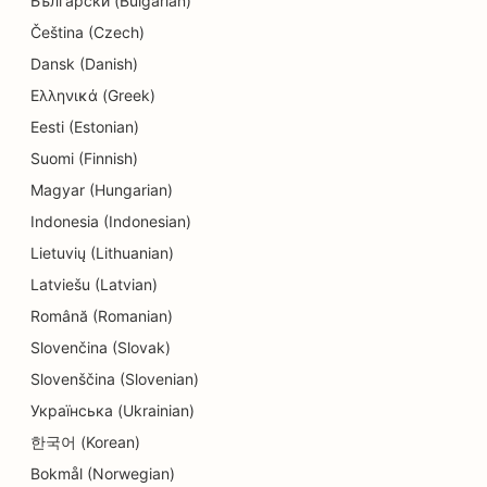
Български (Bulgarian)
SEO pre služby vzdelávania a starostlivosti o deti
Čeština (Czech)
Dansk (Danish)
SEO pre elektrikárov
Ελληνικά (Greek)
SEO pre predajne elektroniky
Eesti (Estonian)
Suomi (Finnish)
SEO pre endodontistov
Magyar (Hungarian)
SEO pre strojárske firmy
Indonesia (Indonesian)
SEO pre zábavu a rekreáciu
Lietuvių (Lithuanian)
Latviešu (Latvian)
SEO pre únikové miestnosti
Română (Romanian)
EO pre etnické reštaurácie
Slovenčina (Slovak)
SEO pre služby faceliftu
Slovenščina (Slovenian)
Українська (Ukrainian)
SEO pre reštaurácie Farm-to-Table
한국어 (Korean)
SEO pre rodinné reštaurácie
Bokmål (Norwegian)