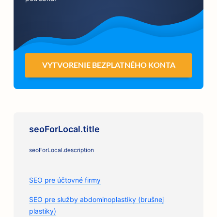
VYTVORENIE BEZPLATNÉHO KONTA
seoForLocal.title
seoForLocal.description
SEO pre účtovné firmy
SEO pre služby abdominoplastiky (brušnej
plastiky)