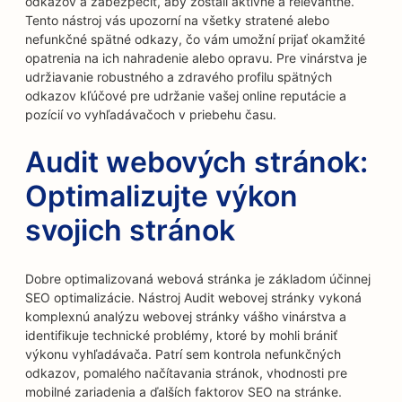
odkazov a zabezpečiť, aby zostali aktívne a relevantné.
Tento nástroj vás upozorní na všetky stratené alebo
nefunkčné spätné odkazy, čo vám umožní prijať okamžité
opatrenia na ich nahradenie alebo opravu. Pre vinárstva je
udržiavanie robustného a zdravého profilu spätných
odkazov kľúčové pre udržanie vašej online reputácie a
pozícií vo vyhľadávačoch v priebehu času.
Audit webových stránok:
Optimalizujte výkon
svojich stránok
Dobre optimalizovaná webová stránka je základom účinnej
SEO optimalizácie. Nástroj Audit webovej stránky vykoná
komplexnú analýzu webovej stránky vášho vinárstva a
identifikuje technické problémy, ktoré by mohli brániť
výkonu vyhľadávača. Patrí sem kontrola nefunkčných
odkazov, pomalého načítavania stránok, vhodnosti pre
mobilné zariadenia a ďalších faktorov SEO na stránke.