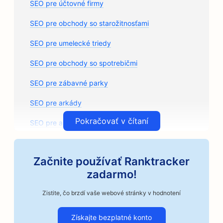
SEO pre účtovné firmy
SEO pre obchody so starožitnosťami
SEO pre umelecké triedy
SEO pre obchody so spotrebičmi
SEO pre zábavné parky
SEO pre arkády
Pokračovať v čítaní
SEO pre architektonické firmy
SEO pre remeselné pražiarne kávy
Začnite používať Ranktracker
SEO pre predajne autodielov
zadarmo!
SEO pre autoopravovne
Zistite, čo brzdí vaše webové stránky v hodnotení
SEO pre autoservisy
Získajte bezplatné konto
SEO pre podniky v automobilovom priemysle