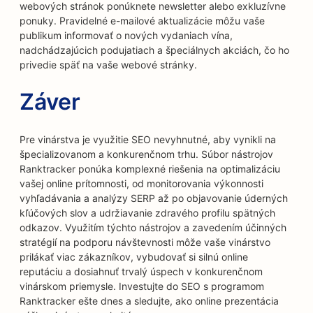
webových stránok ponúknete newsletter alebo exkluzívne
ponuky. Pravidelné e-mailové aktualizácie môžu vaše
publikum informovať o nových vydaniach vína,
nadchádzajúcich podujatiach a špeciálnych akciách, čo ho
privedie späť na vaše webové stránky.
Záver
Pre vinárstva je využitie SEO nevyhnutné, aby vynikli na
špecializovanom a konkurenčnom trhu. Súbor nástrojov
Ranktracker ponúka komplexné riešenia na optimalizáciu
vašej online prítomnosti, od monitorovania výkonnosti
vyhľadávania a analýzy SERP až po objavovanie úderných
kľúčových slov a udržiavanie zdravého profilu spätných
odkazov. Využitím týchto nástrojov a zavedením účinných
stratégií na podporu návštevnosti môže vaše vinárstvo
prilákať viac zákazníkov, vybudovať si silnú online
reputáciu a dosiahnuť trvalý úspech v konkurenčnom
vinárskom priemysle. Investujte do SEO s programom
Ranktracker ešte dnes a sledujte, ako online prezentácia