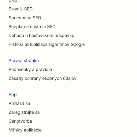
SEO pre upratovacie služby
Slovník SEO
Sprievodca SEO
SEO pre chiropraktikov
Bezplatné nástroje SEO
SEO pre mačacie kaviarne
Dohoda o hosťovskom príspevku
SEO pre služby chemického peelingu
História aktualizácií algoritmov Google
SEO pre obchody s oblečením
Právna stránka
SEO pre kraniofaciálnych chirurgov
Podmienky a pravidlá
Zásady ochrany osobných údajov
SEO pre kaviarne
SEO pre kozmetických chirurgov
App
Prihlásiť sa
SEO pre úverové družstvá
Zaregistrujte sa
SEO pre poradenské firmy
Cenotvorba
SEO pre Delis
Míľniky aplikácie