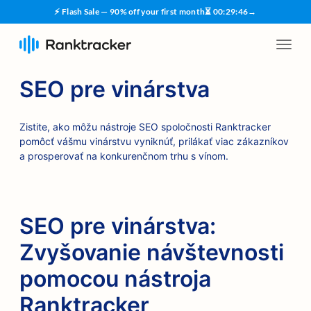
⚡ Flash Sale — 90% off your first month
⏳
00
:
29
:
45
→
SEO pre vinárstva
Zistite, ako môžu nástroje SEO spoločnosti Ranktracker
pomôcť vášmu vinárstvu vyniknúť, prilákať viac zákazníkov
a prosperovať na konkurenčnom trhu s vínom.
SEO pre vinárstva:
Zvyšovanie návštevnosti
pomocou nástroja
Ranktracker