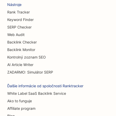
Nástroje
SEO pre pivovary
Rank Tracker
SEO pre služby zväčšenia prsníkov
Keyword Finder
SERP Checker
SEO pre bufetové reštaurácie
Web Audit
SEO pre Burger Trucks
Backlink Checker
SEO pre popáleninových chirurgov
Backlink Monitor
Kontrolný zoznam SEO
SEO pre kaviarne
AI Article Writer
SEO pre reštaurácie s príležitostným stravovaním
ZADARMO: Simulátor SERP
SEO pre predajne kobercov a podláh
Ďalšie informácie od spoločnosti Ranktracker
SEO pre umývačky áut
White Label SaaS Backlink Service
Ako to funguje
SEO pre cukrárne
Affiliate program
SEO pre predajcov áut
Blog