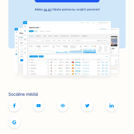
Alebo
sa pri
hláste pomocou svojich poverení
SEO pre služby kaucií
SEO pre banky
SEO pre pekárne
SEO pre holičstvá
SEO pre grilovacie zariadenia
SEO pre butiky
SEO pre služby botoxu a výplňových materiálov
Sociálne médiá
SEO pre bowlingové dráhy
SEO pre kaviarne so stolnými hrami
SEO pre kníhkupectvá
SEO pre pekárne chleba