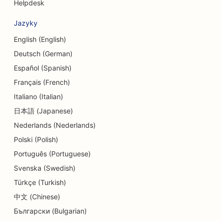
Helpdesk
SEO pre služby dlhového poradenstva
Jazyky
SEO pre zmenárenské služby
English (English)
SEO pre tanečné štúdiá
Deutsch (German)
SEO pre služby dermabrázie
Español (Spanish)
Français (French)
SEO pre centrá dennej starostlivosti
Italiano (Italian)
SEO pre zubné kliniky
日本語 (Japanese)
Nederlands (Nederlands)
SEO pre obchody s detailmi
Polski (Polish)
SEO pre reštaurácie
Português (Portuguese)
SEO pre obchody s koláčikmi
Svenska (Swedish)
Türkçe (Turkish)
SEO pre služby vzdelávania a starostlivosti o deti
中文 (Chinese)
SEO pre obchody s donutmi
Български (Bulgarian)