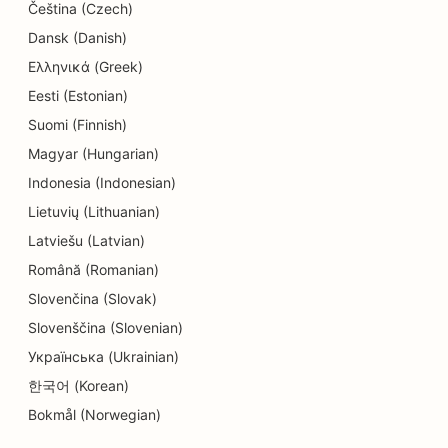
SEO pre čistiarne
Čeština (Czech)
Dansk (Danish)
SEO pre predajne elektroniky
Ελληνικά (Greek)
SEO pre strojárske firmy
Eesti (Estonian)
Suomi (Finnish)
SEO pre endodontistov
Magyar (Hungarian)
SEO pre zábavu a rekreáciu
Indonesia (Indonesian)
SEO pre únikové miestnosti
Lietuvių (Lithuanian)
Latviešu (Latvian)
EO pre etnické reštaurácie
Română (Romanian)
SEO pre reštaurácie Farm-to-Table
Slovenčina (Slovak)
SEO pre služby faceliftu
Slovenščina (Slovenian)
Українська (Ukrainian)
SEO pre rodinné reštaurácie
한국어 (Korean)
SEO pre finančných plánovačov
Bokmål (Norwegian)
SEO pre elektrikárov