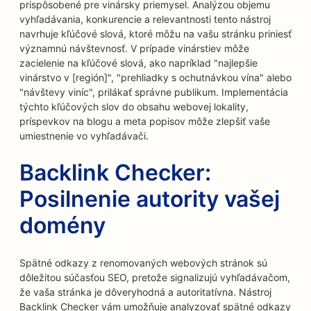
prispôsobené pre vinársky priemysel. Analýzou objemu
vyhľadávania, konkurencie a relevantnosti tento nástroj
navrhuje kľúčové slová, ktoré môžu na vašu stránku priniesť
významnú návštevnosť. V prípade vinárstiev môže
zacielenie na kľúčové slová, ako napríklad "najlepšie
vinárstvo v [región]", "prehliadky s ochutnávkou vína" alebo
"návštevy viníc", prilákať správne publikum. Implementácia
týchto kľúčových slov do obsahu webovej lokality,
príspevkov na blogu a meta popisov môže zlepšiť vaše
umiestnenie vo vyhľadávači.
Backlink Checker:
Posilnenie autority vašej
domény
Spätné odkazy z renomovaných webových stránok sú
dôležitou súčasťou SEO, pretože signalizujú vyhľadávačom,
že vaša stránka je dôveryhodná a autoritatívna. Nástroj
Backlink Checker vám umožňuje analyzovať spätné odkazy