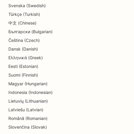
SEO pre obchody s detailmi
Svenska (Swedish)
Türkçe (Turkish)
SEO pre obchody s donutmi
中文 (Chinese)
SEO pre služby vzdelávania a starostlivosti o deti
Български (Bulgarian)
SEO pre čistiarne
Čeština (Czech)
Dansk (Danish)
SEO pre elektrikárov
Ελληνικά (Greek)
SEO pre predajne elektroniky
Eesti (Estonian)
Suomi (Finnish)
SEO pre endodontistov
Magyar (Hungarian)
SEO pre zábavu a rekreáciu
Indonesia (Indonesian)
SEO pre strojárske firmy
Lietuvių (Lithuanian)
Latviešu (Latvian)
EO pre etnické reštaurácie
Română (Romanian)
SEO pre únikové miestnosti
Slovenčina (Slovak)