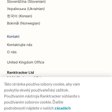
SEO pre služby faceliftu
Slovenščina (Slovenian)
Українська (Ukrainian)
SEO pre rodinné reštaurácie
한국어 (Korean)
SEO pre reštaurácie Farm-to-Table
Bokmål (Norwegian)
SEO pre finančných plánovačov
Kontakt
SEO pre finančné služby
Kontaktujte nás
SEO pre reštaurácie Fine Dining
O nás
SEO pre reštaurácie rýchleho občerstvenia
United Kingdom Office
SEO pre kvetinárstva
Ranktracker Ltd
144A Clerkenwell Rd
SEO pre potravinárske dvory
London, EC1R 5DF
Táto stránka používa súbory cookie, aby vám
Company No: 08820809
poskytla skvelý používateľský zážitok.
SEO pre Food Trucks
felix@ranktracker.com
Používaním nástroja Ranktracker súhlasíte s
SEO pre francúzske cukrárne
používaním súborov cookie. Ďalšie
podrobnosti nájdete v našich
zásadách
SEO pre predajne mrazeného jogurtu