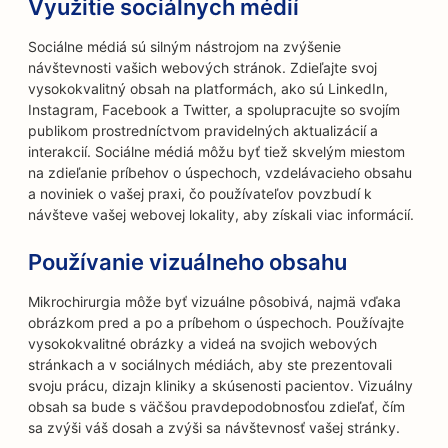
Využitie sociálnych médií
Sociálne médiá sú silným nástrojom na zvýšenie
návštevnosti vašich webových stránok. Zdieľajte svoj
vysokokvalitný obsah na platformách, ako sú LinkedIn,
Instagram, Facebook a Twitter, a spolupracujte so svojím
publikom prostredníctvom pravidelných aktualizácií a
interakcií. Sociálne médiá môžu byť tiež skvelým miestom
na zdieľanie príbehov o úspechoch, vzdelávacieho obsahu
a noviniek o vašej praxi, čo používateľov povzbudí k
návšteve vašej webovej lokality, aby získali viac informácií.
Používanie vizuálneho obsahu
Mikrochirurgia môže byť vizuálne pôsobivá, najmä vďaka
obrázkom pred a po a príbehom o úspechoch. Používajte
vysokokvalitné obrázky a videá na svojich webových
stránkach a v sociálnych médiách, aby ste prezentovali
svoju prácu, dizajn kliniky a skúsenosti pacientov. Vizuálny
obsah sa bude s väčšou pravdepodobnosťou zdieľať, čím
sa zvýši váš dosah a zvýši sa návštevnosť vašej stránky.