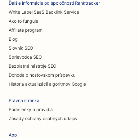
Ďalšie informácie od spoločnosti Ranktracker
SEO pre kaviarne
White Label SaaS Backlink Service
Ako to funguje
SEO pre predajne kobercov a podláh
Affiliate program
SEO pre reštaurácie s príležitostným stravovaním
Blog
SEO pre služby chemického peelingu
Slovník SEO
Sprievodca SEO
SEO pre mačacie kaviarne
Bezplatné nástroje SEO
SEO pre chiropraktikov
Dohoda o hosťovskom príspevku
SEO pre upratovacie služby
História aktualizácií algoritmov Google
SEO pre kaviarne
Právna stránka
SEO pre poradenské firmy
Podmienky a pravidlá
Zásady ochrany osobných údajov
SEO pre kozmetických chirurgov
SEO pre obchody s oblečením
App