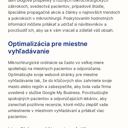
sem blogové príspevky o rôznych mikrochirurgických
zákrokoch, svedectvá pacientov, prípadové štúdie,
špeciálne propagačné akcie a články o najnovších trendoch
a pokrokoch v mikrochirurgii. Poskytovaním hodnotných
informácií môžete prilákať a udržať si návštevníkov a
povzbudiť ich, aby sa k vám vracali a zdieľali váš obsah.
Optimalizácia pre miestne
vyhľadávanie
Mikrochirurgické ordinácie sa často vo veľkej miere
spoliehajú na miestnych pacientov a odporúčania.
Optimalizujte svoje webové stránky pre miestne
vyhľadávanie tak, že do kľúčových slov zahrniete svoje
mesto alebo región a zabezpečíte, aby bola vaša firma
uvedená v službe Google My Business. Povzbudzujte
spokojných pacientov a odporúčajúcich lekárov, aby
zanechali pozitívne recenzie, ktoré môžu zlepšiť vaše
umiestnenie v miestnom vyhľadávaní a prilákať viac
pacientov.