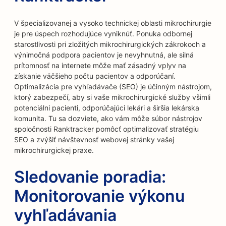
V špecializovanej a vysoko technickej oblasti mikrochirurgie
je pre úspech rozhodujúce vyniknúť. Ponuka odbornej
starostlivosti pri zložitých mikrochirurgických zákrokoch a
výnimočná podpora pacientov je nevyhnutná, ale silná
prítomnosť na internete môže mať zásadný vplyv na
získanie väčšieho počtu pacientov a odporúčaní.
Optimalizácia pre vyhľadávače (SEO) je účinným nástrojom,
ktorý zabezpečí, aby si vaše mikrochirurgické služby všimli
potenciálni pacienti, odporúčajúci lekári a širšia lekárska
komunita. Tu sa dozviete, ako vám môže súbor nástrojov
spoločnosti Ranktracker pomôcť optimalizovať stratégiu
SEO a zvýšiť návštevnosť webovej stránky vašej
mikrochirurgickej praxe.
Sledovanie poradia:
Monitorovanie výkonu
vyhľadávania