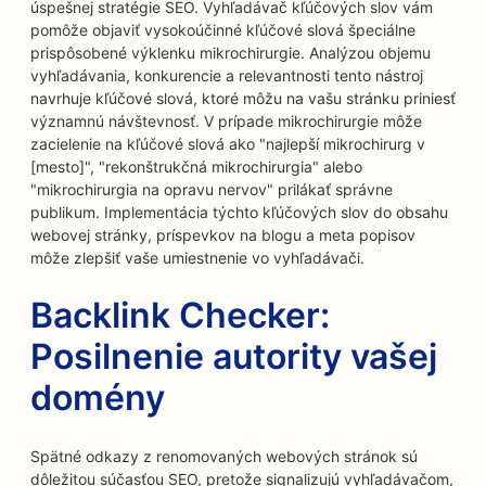
úspešnej stratégie SEO. Vyhľadávač kľúčových slov vám
pomôže objaviť vysokoúčinné kľúčové slová špeciálne
prispôsobené výklenku mikrochirurgie. Analýzou objemu
vyhľadávania, konkurencie a relevantnosti tento nástroj
navrhuje kľúčové slová, ktoré môžu na vašu stránku priniesť
významnú návštevnosť. V prípade mikrochirurgie môže
zacielenie na kľúčové slová ako "najlepší mikrochirurg v
[mesto]", "rekonštrukčná mikrochirurgia" alebo
"mikrochirurgia na opravu nervov" prilákať správne
publikum. Implementácia týchto kľúčových slov do obsahu
webovej stránky, príspevkov na blogu a meta popisov
môže zlepšiť vaše umiestnenie vo vyhľadávači.
Backlink Checker:
Posilnenie autority vašej
domény
Spätné odkazy z renomovaných webových stránok sú
dôležitou súčasťou SEO, pretože signalizujú vyhľadávačom,