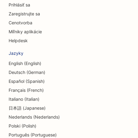
Prihlásiť sa
SEO pre zmenárenské služby
Zaregistrujte sa
SEO pre kraniofaciálnych chirurgov
Cenotvorba
SEO pre úverové družstvá
Míľniky aplikácie
Helpdesk
SEO pre obchody s koláčikmi
Jazyky
SEO pre tanečné štúdiá
English (English)
SEO pre centrá dennej starostlivosti
Deutsch (German)
SEO pre služby dlhového poradenstva
Español (Spanish)
Français (French)
SEO pre zubné kliniky
Italiano (Italian)
SEO pre Delis
日本語 (Japanese)
Nederlands (Nederlands)
SEO pre reštaurácie
Polski (Polish)
SEO pre služby dermabrázie
Português (Portuguese)