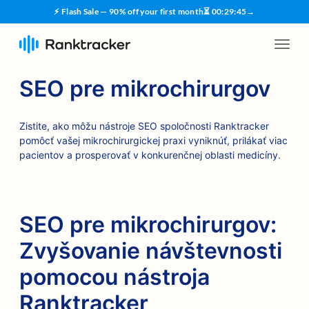
⚡ Flash Sale — 90% off your first month
⏳
00
:
29
:
45
→
SEO pre mikrochirurgov
Zistite, ako môžu nástroje SEO spoločnosti Ranktracker
pomôcť vašej mikrochirurgickej praxi vyniknúť, prilákať viac
pacientov a prosperovať v konkurenčnej oblasti medicíny.
SEO pre mikrochirurgov:
Zvyšovanie návštevnosti
pomocou nástroja
Ranktracker