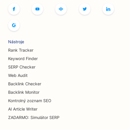
SEO pre butiky
SEO pre pekárne chleba
SEO pre bowlingové dráhy
Nástroje
SEO pre pivovary
Rank Tracker
SEO pre služby zväčšenia prsníkov
Keyword Finder
SERP Checker
SEO pre bufetové reštaurácie
Web Audit
SEO pre Burger Trucks
Backlink Checker
SEO pre cukrárne
Backlink Monitor
Kontrolný zoznam SEO
SEO pre predajcov áut
AI Article Writer
SEO pre popáleninových chirurgov
ZADARMO: Simulátor SERP
SEO pre umývačky áut