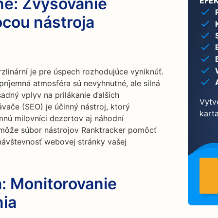
ne: Zvyšovanie
EFE
cou nástroja
inární je pre úspech rozhodujúce vyniknúť.
 príjemná atmosféra sú nevyhnutné, ale silná
adný vplyv na prilákanie ďalších
Vytv
vače (SEO) je účinný nástroj, ktorý
karta
mnú milovníci dezertov aj náhodní
m môže súbor nástrojov Ranktracker pomôcť
 návštevnosť webovej stránky vašej
: Monitorovanie
nia