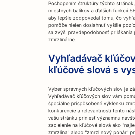
Pochopením štruktúry týchto stránok
miestnych balíkov a ďalších funkcií 
aby lepšie zodpovedal tomu, čo vyhľ
pomôže nielen dosiahnuť vyššie pozície
sa zvýši pravdepodobnosť prilákania 
zmrzlinárne.
Vyhľadávač kľúčov
kľúčové slová s v
Výber správnych kľúčových slov je zá
Vyhľadávač kľúčových slov vám pomô
špeciálne prispôsobené výklenku zmr
konkurencie a relevantnosti tento nás
vašu stránku priniesť významnú návšt
zacielenie na kľúčové slová ako "najl
zmrzlina" alebo "zmrzlinový pohár" p