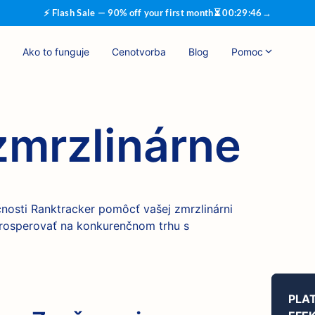
⚡ Flash Sale — 90% off your first month
⏳
00
:
29
:
45
→
Ako to funguje
Cenotvorba
Blog
Pomoc
zmrzlinárne
čnosti Ranktracker pomôcť vašej zmrzlinárni
 prosperovať na konkurenčnom trhu s
PLA