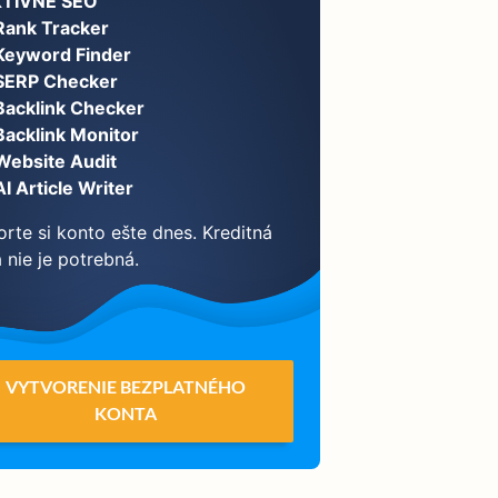
KTÍVNE SEO
Rank Tracker
Keyword Finder
SERP Checker
Backlink Checker
Backlink Monitor
Website Audit
AI Article Writer
orte si konto ešte dnes. Kreditná
 nie je potrebná.
VYTVORENIE BEZPLATNÉHO
KONTA