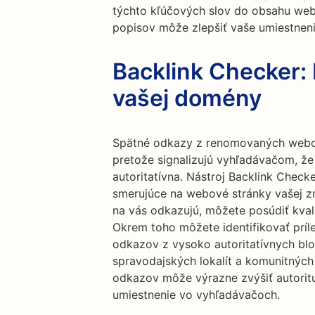
týchto kľúčových slov do obsahu webo
popisov môže zlepšiť vaše umiestneni
Backlink Checker: 
vašej domény
Spätné odkazy z renomovaných webov
pretože signalizujú vyhľadávačom, že
autoritatívna. Nástroj Backlink Chec
smerujúce na webové stránky vašej zm
na vás odkazujú, môžete posúdiť kval
Okrem toho môžete identifikovať príl
odkazov z vysoko autoritatívnych bl
spravodajských lokalít a komunitných 
odkazov môže výrazne zvýšiť autoritu 
umiestnenie vo vyhľadávačoch.