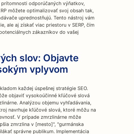
, prítomnosti odporúčaných výňatkov,
SERP môžete optimalizovať svoj obsah tak,
adávače uprednostňujú. Tento nástroj vám
, ale aj získať viac priestoru v SERP, čím
potenciálnych zákazníkov do vašej
ých slov: Objavte
ysokým vplyvom
kladom každej úspešnej stratégie SEO.
že objaviť vysokoúčinné kľúčové slová
zlinárne. Analýzou objemu vyhľadávania,
troj navrhuje kľúčové slová, ktoré môžu na
evnosť. V prípade zmrzlinárne môže
epšia zmrzlina v [mesto]", "gurmánska
rilákať správne publikum. Implementácia