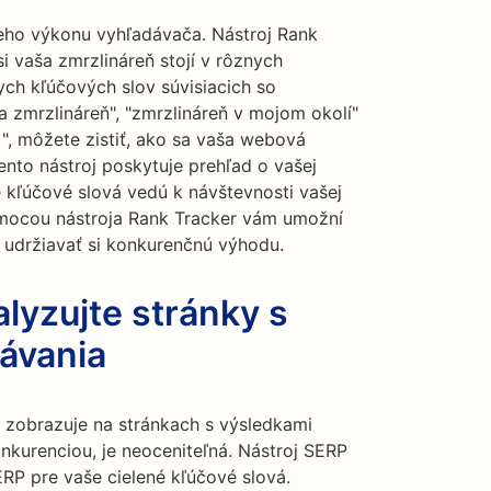
eho výkonu vyhľadávača. Nástroj Rank
i vaša zmrzlináreň stojí v rôznych
ch kľúčových slov súvisiacich so
ia zmrzlináreň", "zmrzlináreň v mojom okolí"
]", môžete zistiť, ako sa vaša webová
ento nástroj poskytuje prehľad o vašej
é kľúčové slová vedú k návštevnosti vašej
omocou nástroja Rank Tracker vám umožní
 udržiavať si konkurenčnú výhodu.
lyzujte stránky s
ávania
ň zobrazuje na stránkach s výsledkami
nkurenciou, je neoceniteľná. Nástroj SERP
P pre vaše cielené kľúčové slová.