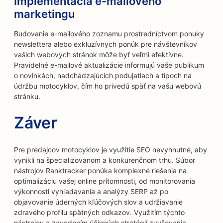
Implementácia e-mailového
marketingu
Budovanie e-mailového zoznamu prostredníctvom ponuky
newslettera alebo exkluzívnych ponúk pre návštevníkov
vašich webových stránok môže byť veľmi efektívne.
Pravidelné e-mailové aktualizácie informujú vaše publikum
o novinkách, nadchádzajúcich podujatiach a tipoch na
údržbu motocyklov, čím ho privedú späť na vašu webovú
stránku.
Záver
Pre predajcov motocyklov je využitie SEO nevyhnutné, aby
vynikli na špecializovanom a konkurenčnom trhu. Súbor
nástrojov Ranktracker ponúka komplexné riešenia na
optimalizáciu vašej online prítomnosti, od monitorovania
výkonnosti vyhľadávania a analýzy SERP až po
objavovanie úderných kľúčových slov a udržiavanie
zdravého profilu spätných odkazov. Využitím týchto
nástrojov a zavedením účinných stratégií zvyšovania