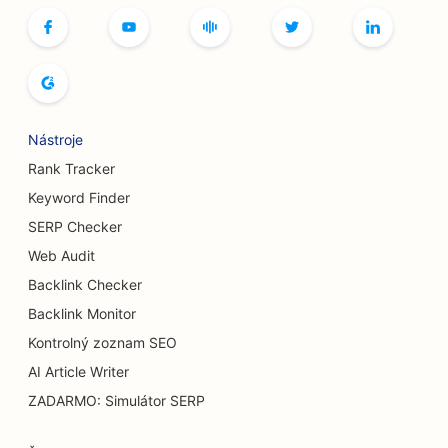
SEO pre kaviarne so stolnými hrami
SEO pre kníhkupectvá
SEO pre pekárne chleba
Nástroje
SEO pre pivovary
Rank Tracker
SEO pre služby zväčšenia prsníkov
Keyword Finder
SERP Checker
SEO pre bufetové reštaurácie
Web Audit
SEO pre Burger Trucks
Backlink Checker
SEO pre popáleninových chirurgov
Backlink Monitor
Kontrolný zoznam SEO
SEO pre kaviarne
AI Article Writer
SEO pre reštaurácie s príležitostným stravovaním
ZADARMO: Simulátor SERP
SEO pre predajne kobercov a podláh