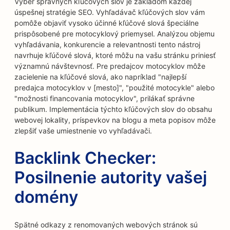
Výber správnych kľúčových slov je základom každej
úspešnej stratégie SEO. Vyhľadávač kľúčových slov vám
pomôže objaviť vysoko účinné kľúčové slová špeciálne
prispôsobené pre motocyklový priemysel. Analýzou objemu
vyhľadávania, konkurencie a relevantnosti tento nástroj
navrhuje kľúčové slová, ktoré môžu na vašu stránku priniesť
významnú návštevnosť. Pre predajcov motocyklov môže
zacielenie na kľúčové slová, ako napríklad "najlepší
predajca motocyklov v [mesto]", "použité motocykle" alebo
"možnosti financovania motocyklov", prilákať správne
publikum. Implementácia týchto kľúčových slov do obsahu
webovej lokality, príspevkov na blogu a meta popisov môže
zlepšiť vaše umiestnenie vo vyhľadávači.
Backlink Checker:
Posilnenie autority vašej
domény
Spätné odkazy z renomovaných webových stránok sú