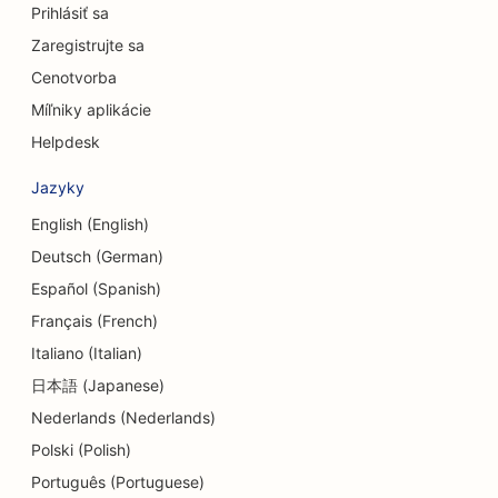
Prihlásiť sa
SEO pre úverové družstvá
Zaregistrujte sa
SEO pre poradenské firmy
Cenotvorba
SEO pre Delis
Míľniky aplikácie
Helpdesk
SEO pre služby dlhového poradenstva
Jazyky
SEO pre zmenárenské služby
English (English)
SEO pre tanečné štúdiá
Deutsch (German)
SEO pre služby dermabrázie
Español (Spanish)
Français (French)
SEO pre centrá dennej starostlivosti
Italiano (Italian)
SEO pre zubné kliniky
日本語 (Japanese)
Nederlands (Nederlands)
SEO pre obchody s detailmi
Polski (Polish)
SEO pre reštaurácie
Português (Portuguese)