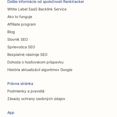
Ďalšie informácie od spoločnosti Ranktracker
SEO pre umývačky áut
White Label SaaS Backlink Service
Ako to funguje
SEO pre cukrárne
Affiliate program
SEO pre predajcov áut
Blog
SEO pre upratovacie služby
Slovník SEO
Sprievodca SEO
SEO pre chiropraktikov
Bezplatné nástroje SEO
SEO pre mačacie kaviarne
Dohoda o hosťovskom príspevku
SEO pre služby chemického peelingu
História aktualizácií algoritmov Google
SEO pre obchody s oblečením
Právna stránka
SEO pre kraniofaciálnych chirurgov
Podmienky a pravidlá
Zásady ochrany osobných údajov
SEO pre kaviarne
SEO pre kozmetických chirurgov
App