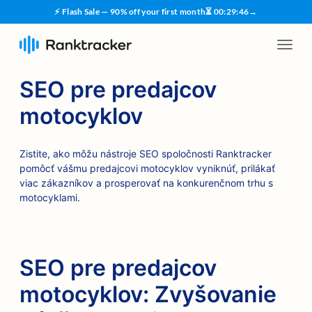
⚡ Flash Sale — 90% off your first month
⏳
00
:
29
:
45
→
SEO pre predajcov
motocyklov
Zistite, ako môžu nástroje SEO spoločnosti Ranktracker
pomôcť vášmu predajcovi motocyklov vyniknúť, prilákať
viac zákazníkov a prosperovať na konkurenčnom trhu s
motocyklami.
SEO pre predajcov
motocyklov: Zvyšovanie