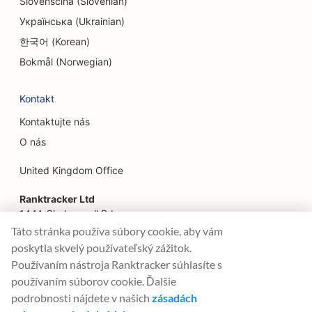
SEO pre služby faceliftu
Slovenščina (Slovenian)
Українська (Ukrainian)
SEO pre rodinné reštaurácie
한국어 (Korean)
SEO pre finančných plánovačov
Bokmål (Norwegian)
SEO pre elektrikárov
Kontakt
SEO pre reštaurácie rýchleho občerstvenia
Kontaktujte nás
SEO pre kvetinárstva
O nás
SEO pre reštaurácie Fine Dining
United Kingdom Office
SEO pre finančné služby
Ranktracker Ltd
144A Clerkenwell Rd
SEO pre potravinárske dvory
London, EC1R 5DF
Táto stránka používa súbory cookie, aby vám
Company No: 08820809
poskytla skvelý používateľský zážitok.
SEO pre francúzske cukrárne
felix@ranktracker.com
Používaním nástroja Ranktracker súhlasíte s
SEO pre Food Trucks
používaním súborov cookie. Ďalšie
podrobnosti nájdete v našich
zásadách
SEO pre predajne nábytku