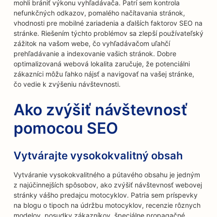
mohli brániť výkonu vyhľadávača. Patrí sem kontrola
nefunkčných odkazov, pomalého načítavania stránok,
vhodnosti pre mobilné zariadenia a ďalších faktorov SEO na
stránke. Riešením týchto problémov sa zlepší používateľský
zážitok na vašom webe, čo vyhľadávačom uľahčí
prehľadávanie a indexovanie vašich stránok. Dobre
optimalizovaná webová lokalita zaručuje, že potenciálni
zákazníci môžu ľahko nájsť a navigovať na vašej stránke,
čo vedie k zvýšeniu návštevnosti.
Ako zvýšiť návštevnosť
pomocou SEO
Vytvárajte vysokokvalitný obsah
Vytváranie vysokokvalitného a pútavého obsahu je jedným
z najúčinnejších spôsobov, ako zvýšiť návštevnosť webovej
stránky vášho predajcu motocyklov. Patria sem príspevky
na blogu o tipoch na údržbu motocyklov, recenzie rôznych
modelov, posudky zákazníkov, špeciálne propagačné