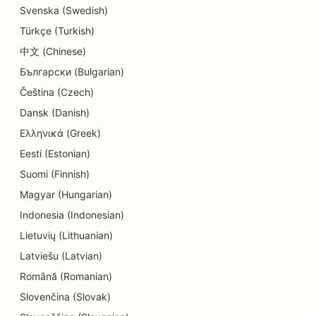
SEO pre obchody s koláčikmi
Svenska (Swedish)
Türkçe (Turkish)
SEO pre služby vzdelávania a starostlivosti o deti
中文 (Chinese)
SEO pre obchody s donutmi
Български (Bulgarian)
SEO pre čistiarne
Čeština (Czech)
Dansk (Danish)
SEO pre predajne elektroniky
Ελληνικά (Greek)
SEO pre strojárske firmy
Eesti (Estonian)
Suomi (Finnish)
SEO pre endodontistov
Magyar (Hungarian)
SEO pre zábavu a rekreáciu
Indonesia (Indonesian)
SEO pre únikové miestnosti
Lietuvių (Lithuanian)
Latviešu (Latvian)
EO pre etnické reštaurácie
Română (Romanian)
SEO pre reštaurácie Farm-to-Table
Slovenčina (Slovak)