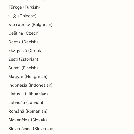
SEO pro služby v oblasti vzdělávání a péče o děti
Türkçe (Turkish)
SEO pro obchody s koblihami
中文 (Chinese)
Български (Bulgarian)
SEO pro elektrikáře
Čeština (Czech)
SEO pro čistírny
Dansk (Danish)
SEO pro obchody s elektronikou
Ελληνικά (Greek)
Eesti (Estonian)
SEO pro strojírenské firmy
Suomi (Finnish)
SEO pro endodontisty
Magyar (Hungarian)
SEO pro zábavu a rekreaci
Indonesia (Indonesian)
Lietuvių (Lithuanian)
SEO pro únikové místnosti
Latviešu (Latvian)
EO pro etnické restaurace
Română (Romanian)
Slovenčina (Slovak)
SEO pro restaurace Farm-to-Table
Slovenščina (Slovenian)
SEO pro služby faceliftu