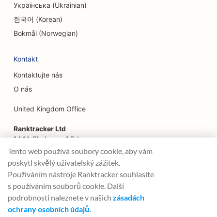
Українська (Ukrainian)
SEO pro rodinné restaurace
한국어 (Korean)
Bokmål (Norwegian)
SEO pro finanční plánovače
SEO pro květinářství
Kontakt
Kontaktujte nás
SEO pro restaurace Fine Dining
O nás
SEO pro finanční služby
United Kingdom Office
SEO pro potravinářské dvory
Ranktracker Ltd
SEO pro francouzské cukrárny
144A Clerkenwell Rd
London, EC1R 5DF
Tento web používá soubory cookie, aby vám
SEO pro Food Trucks
Company No: 08820809
poskytl skvělý uživatelský zážitek.
felix@ranktracker.com
SEO pro prodejny nábytku
Používáním nástroje Ranktracker souhlasíte
s používáním souborů cookie. Další
SEO pro prodejny mražených jogurtů
podrobnosti naleznete v našich
zásadách
ochrany osobních údajů
.
2015 -
2026
© Ranktracker. All Rights Reserved.
SEO pro všeobecné zubní lékaře (DDS nebo