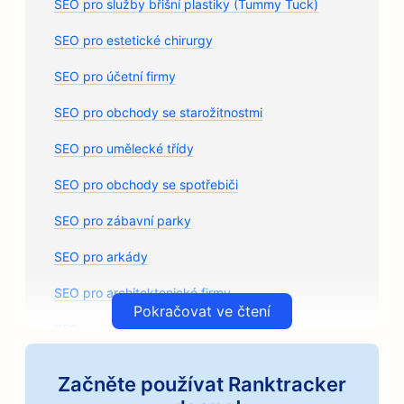
SEO pro služby břišní plastiky (Tummy Tuck)
SEO pro estetické chirurgy
SEO pro účetní firmy
SEO pro obchody se starožitnostmi
SEO pro umělecké třídy
SEO pro obchody se spotřebiči
SEO pro zábavní parky
SEO pro arkády
SEO pro architektonické firmy
Pokračovat ve čtení
SEO pro řemeslné pražírny kávy
SEO pro prodejny autodílů
Začněte používat Ranktracker
SEO pro autoservisy