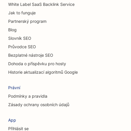
White Label SaaS Backlink Service
SEO pro myčky aut
Jak to funguje
SEO pro autobazary
Partnerský program
SEO pro úklidové služby
Blog
Slovník SEO
SEO pro chiropraktiky
Průvodce SEO
SEO pro kočičí kavárny
Bezplatné nástroje SEO
Dohoda o příspěvku pro hosty
SEO pro služby chemického peelingu
Historie aktualizací algoritmů Google
SEO pro obchody s oblečením
Právní
SEO pro kavárny
Podmínky a pravidla
SEO pro kosmetické chirurgy
Zásady ochrany osobních údajů
SEO pro družstevní záložny
App
SEO pro poradenské firmy
Přihlásit se