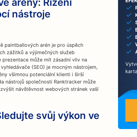
vé arény: Řízení
EFEK
cí nástroje
 paintballových arén je pro úspěch
ích zážitků a výjimečných služeb
ne prezentace může mít zásadní vliv na
Vytvo
ro vyhledávače (SEO) je mocným nástrojem,
kart
rény všimnou potenciální klienti i širší
da nástrojů společnosti Ranktracker může
 zvýšit návštěvnost webových stránek vaší
Sledujte svůj výkon ve