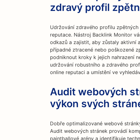
zdravý profil zpět
Udržování zdravého profilu zpětných 
reputace. Nástroj Backlink Monitor 
odkazů a zajistit, aby zůstaly aktivní 
případné ztracené nebo poškozené z
podniknout kroky k jejich nahrazení n
udržování robustního a zdravého prof
online reputaci a umístění ve vyhledá
Audit webových st
výkon svých strán
Dobře optimalizované webové stránky
Audit webových stránek provádí komp
paintballové arény a identifikuje tech