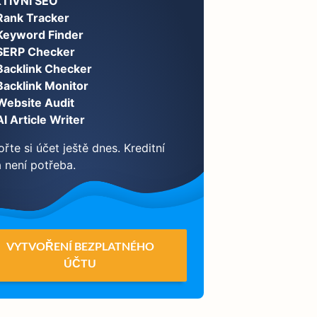
TIVNÍ SEO
Rank Tracker
Keyword Finder
SERP Checker
Backlink Checker
Backlink Monitor
Website Audit
AI Article Writer
řte si účet ještě dnes. Kreditní
a není potřeba.
VYTVOŘENÍ BEZPLATNÉHO
ÚČTU