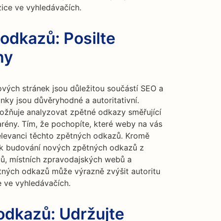
ice ve vyhledávačích.
odkazů: Posilte
ny
ých stránek jsou důležitou součástí SEO a
ánky jsou důvěryhodné a autoritativní.
ožňuje analyzovat zpětné odkazy směřující
arény. Tím, že pochopíte, které weby na vás
relevanci těchto zpětných odkazů. Kromě
ti k budování nových zpětných odkazů z
gů, místních zpravodajských webů a
pětných odkazů může výrazně zvýšit autoritu
 ve vyhledávačích.
odkazů: Udržujte