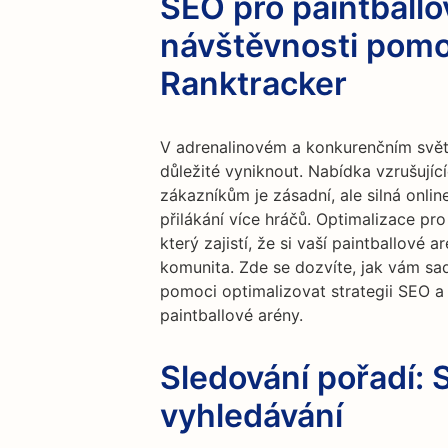
SEO pro paintballo
návštěvnosti pomo
Ranktracker
V adrenalinovém a konkurenčním světě
důležité vyniknout. Nabídka vzrušujíc
zákazníkům je zásadní, ale silná onli
přilákání více hráčů. Optimalizace p
který zajistí, že si vaší paintballové a
komunita. Zde se dozvíte, jak vám sa
pomoci optimalizovat strategii SEO a
paintballové arény.
Sledování pořadí: 
vyhledávání