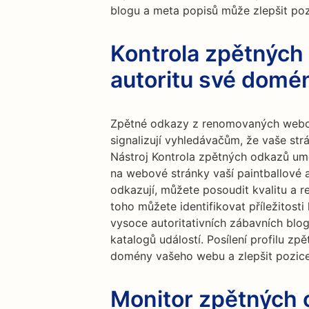
blogu a meta popisů může zlepšit poz
Kontrola zpětných 
autoritu své domé
Zpětné odkazy z renomovaných webov
signalizují vyhledávačům, že vaše str
Nástroj Kontrola zpětných odkazů um
na webové stránky vaší paintballové 
odkazují, můžete posoudit kvalitu a 
toho můžete identifikovat příležitos
vysoce autoritativních zábavních blo
katalogů událostí. Posílení profilu z
domény vašeho webu a zlepšit pozice
Monitor zpětných 