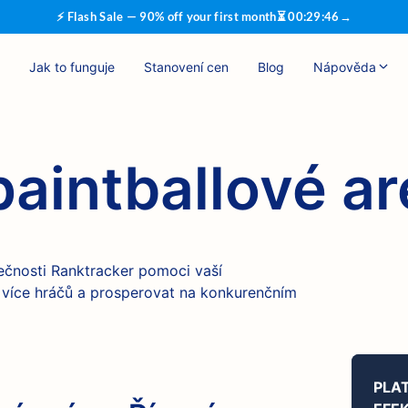
⚡ Flash Sale — 90% off your first month
⏳
00
:
29
:
45
→
Jak to funguje
Stanovení cen
Blog
Nápověda
paintballové a
lečnosti Ranktracker pomoci vaší
t více hráčů a prosperovat na konkurenčním
PLA