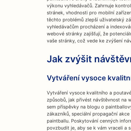
výkonu vyhledávačů. Zahrnuje kontro
stránek, vhodnosti pro mobilní zaříze
těchto problémů zlepší uživatelský z
vyhledávačům procházení a indexován
webové stránky zajišťují, že potenciá
vaše stránky, což vede ke zvýšení náv
Jak zvýšit návště
Vytváření vysoce kvalit
Vytváření vysoce kvalitního a poutavé
způsobů, jak přivést návštěvnost na w
sem příspěvky na blogu o paintballový
zákazníků, speciální propagační akce 
paintballu. Poskytování cenných infor
povzbudit je, aby se k vám vraceli a s