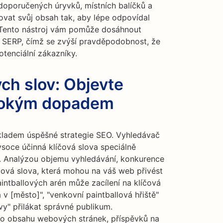
 doporučených úryvků, místních balíčků a
ovat svůj obsah tak, aby lépe odpovídal
 Tento nástroj vám pomůže dosáhnout
 v SERP, čímž se zvýší pravděpodobnost, že
otenciální zákazníky.
ch slov: Objevte
ysokým dopadem
ákladem úspěšné strategie SEO. Vyhledávač
soce účinná klíčová slova speciálně
. Analýzou objemu vyhledávání, konkurence
íčová slova, která mohou na váš web přivést
ntballových arén může zacílení na klíčová
a v [město]", "venkovní paintballová hřiště"
vy" přilákat správné publikum.
do obsahu webových stránek, příspěvků na