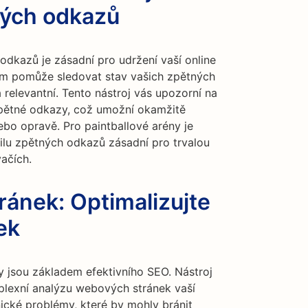
ných odkazů
odkazů je zásadní pro udržení vaší online
vám pomůže sledovat stav vašich zpětných
a relevantní. Tento nástroj vás upozorní na
pětné odkazy, což umožní okamžitě
ebo opravě. Pro paintballové arény je
ilu zpětných odkazů zásadní pro trvalou
vačích.
ránek: Optimalizujte
ek
 jsou základem efektivního SEO. Nástroj
lexní analýzu webových stránek vaší
nické problémy, které by mohly bránit