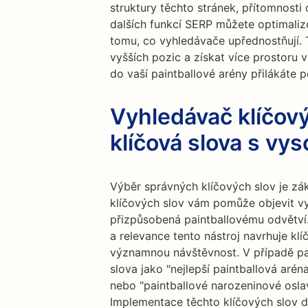
struktury těchto stránek, přítomnosti
dalších funkcí SERP můžete optimaliz
tomu, co vyhledávače upřednostňují.
vyšších pozic a získat více prostoru
do vaší paintballové arény přilákáte p
Vyhledávač klíčový
klíčová slova s v
Výběr správných klíčových slov je z
klíčových slov vám pomůže objevit vy
přizpůsobená paintballovému odvětví
a relevance tento nástroj navrhuje kl
významnou návštěvnost. V případě pai
slova jako "nejlepší paintballová arén
nebo "paintballové narozeninové osla
Implementace těchto klíčových slov 