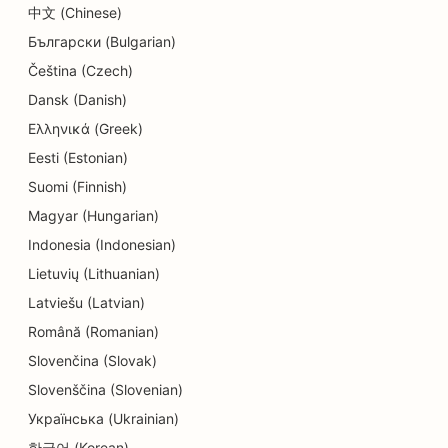
SEO pro obchody s koblihami
中文 (Chinese)
Български (Bulgarian)
SEO pro elektrikáře
Čeština (Czech)
SEO pro čistírny
Dansk (Danish)
SEO pro obchody s elektronikou
Ελληνικά (Greek)
Eesti (Estonian)
SEO pro strojírenské firmy
Suomi (Finnish)
SEO pro endodontisty
Magyar (Hungarian)
SEO pro zábavu a rekreaci
Indonesia (Indonesian)
Lietuvių (Lithuanian)
SEO pro únikové místnosti
Latviešu (Latvian)
EO pro etnické restaurace
Română (Romanian)
Slovenčina (Slovak)
SEO pro restaurace Farm-to-Table
Slovenščina (Slovenian)
SEO pro služby faceliftu
Українська (Ukrainian)
SEO pro rodinné restaurace
한국어 (Korean)