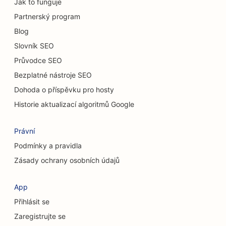
Jak to funguje
SEO pro autobazary
Partnerský program
SEO pro úklidové služby
Blog
Slovník SEO
SEO pro chiropraktiky
Průvodce SEO
SEO pro kočičí kavárny
Bezplatné nástroje SEO
Dohoda o příspěvku pro hosty
SEO pro služby chemického peelingu
Historie aktualizací algoritmů Google
SEO pro obchody s oblečením
Právní
SEO pro kavárny
Podmínky a pravidla
SEO pro kosmetické chirurgy
Zásady ochrany osobních údajů
SEO pro družstevní záložny
App
SEO pro poradenské firmy
Přihlásit se
SEO pro Delis
Zaregistrujte se