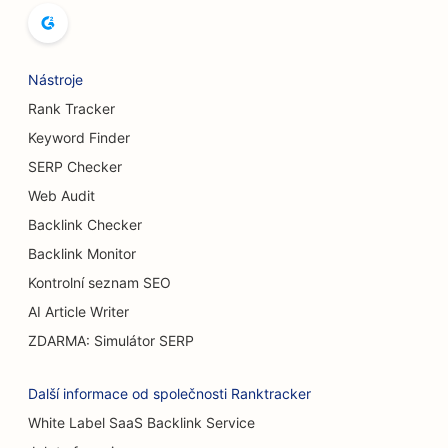
SEO pro pekárny chleba
SEO pro pivovary
Nástroje
SEO pro služby zvětšení prsou
Rank Tracker
Keyword Finder
SEO pro bufetové restaurace
SERP Checker
SEO pro Burger Trucks
Web Audit
Backlink Checker
SEO pro popáleninové chirurgy
Backlink Monitor
SEO pro kavárny
Kontrolní seznam SEO
SEO pro cukrárny
AI Article Writer
ZDARMA: Simulátor SERP
SEO pro restaurace s příležitostným stravováním
SEO pro prodejny koberců a podlahových krytin
Další informace od společnosti Ranktracker
White Label SaaS Backlink Service
SEO pro myčky aut