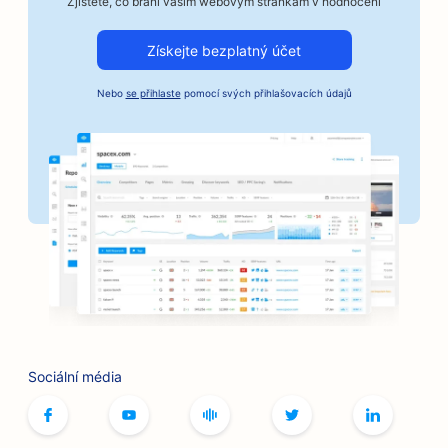
Zjistěte, co brání vašim webovým stránkám v hodnocení
SEO pro automobilové firmy
Získejte bezplatný účet
SEO pro služby kaucí
Nebo
se přihlaste
pomocí svých přihlašovacích údajů
SEO pro banky
SEO pro pekárny
SEO pro kadeřnictví
SEO pro grilovací klouby
SEO pro butiky
SEO pro služby botoxu a výplní
SEO pro bowlingové dráhy
Sociální média
SEO pro kavárny s deskovými hrami
SEO pro knihkupectví