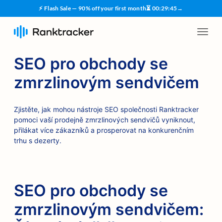
⚡ Flash Sale — 90% off your first month
⏳
00
:
29
:
45
→
SEO pro obchody se
zmrzlinovým sendvičem
Zjistěte, jak mohou nástroje SEO společnosti Ranktracker
pomoci vaší prodejně zmrzlinových sendvičů vyniknout,
přilákat více zákazníků a prosperovat na konkurenčním
trhu s dezerty.
SEO pro obchody se
zmrzlinovým sendvičem: