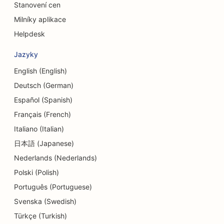
Stanovení cen
SEO pro služby dluhového poradenství
Milníky aplikace
SEO pro směnárenské služby
Helpdesk
SEO pro kraniofaciální chirurgy
Jazyky
SEO pro taneční studia
English (English)
Deutsch (German)
SEO pro služby dermabraze
Español (Spanish)
SEO pro centra denní péče
Français (French)
SEO pro zubní kliniky
Italiano (Italian)
日本語 (Japanese)
SEO pro obchody s detaily
Nederlands (Nederlands)
SEO pro restaurace
Polski (Polish)
SEO pro obchody s dortíky
Português (Portuguese)
Svenska (Swedish)
SEO pro služby v oblasti vzdělávání a péče o děti
Türkçe (Turkish)