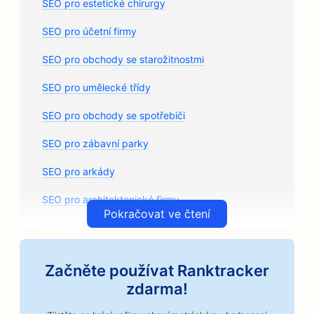
SEO pro estetické chirurgy
SEO pro účetní firmy
SEO pro obchody se starožitnostmi
SEO pro umělecké třídy
SEO pro obchody se spotřebiči
SEO pro zábavní parky
SEO pro arkády
SEO pro architektonické firmy
Pokračovat ve čtení
SEO pro řemeslné pražírny kávy
SEO pro prodejny autodílů
Začněte používat Ranktracker
SEO pro autoservisy
zdarma!
SEO pro autoservisy