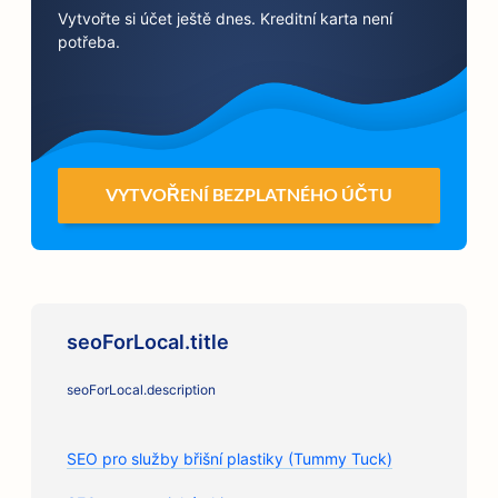
Vytvořte si účet ještě dnes. Kreditní karta není
potřeba.
VYTVOŘENÍ BEZPLATNÉHO ÚČTU
seoForLocal.title
seoForLocal.description
SEO pro služby břišní plastiky (Tummy Tuck)