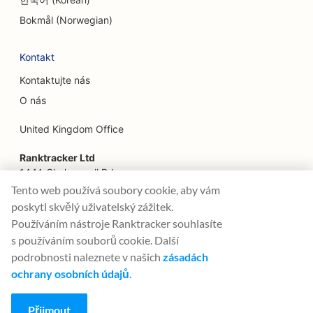
Bokmål (Norwegian)
SEO pro finanční plánovače
SEO pro květinářství
Kontakt
Kontaktujte nás
SEO pro restaurace Fine Dining
O nás
SEO pro finanční služby
United Kingdom Office
SEO pro potravinářské dvory
Ranktracker Ltd
SEO pro francouzské cukrárny
144A Clerkenwell Rd
London, EC1R 5DF
Tento web používá soubory cookie, aby vám
SEO pro Food Trucks
Company No: 08820809
poskytl skvělý uživatelský zážitek.
felix@ranktracker.com
SEO pro prodejny nábytku
Používáním nástroje Ranktracker souhlasíte
s používáním souborů cookie. Další
SEO pro prodejny mražených jogurtů
podrobnosti naleznete v našich
zásadách
ochrany osobních údajů
.
2015 -
2026
© Ranktracker. All Rights Reserved.
SEO pro všeobecné zubní lékaře (DDS nebo
DMD)
Přijmout