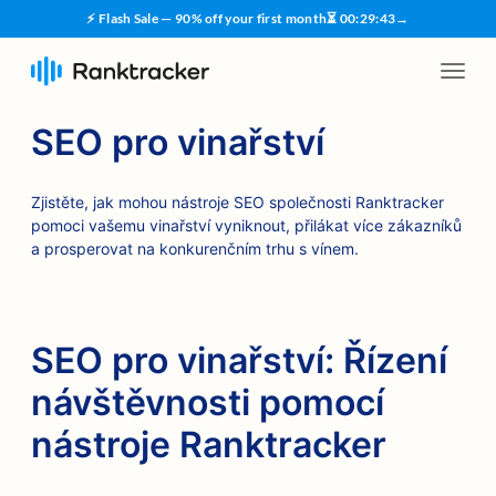
⚡ Flash Sale — 90% off your first month
⏳
00
:
29
:
42
→
SEO pro vinařství
Zjistěte, jak mohou nástroje SEO společnosti Ranktracker
pomoci vašemu vinařství vyniknout, přilákat více zákazníků
a prosperovat na konkurenčním trhu s vínem.
SEO pro vinařství: Řízení
návštěvnosti pomocí
nástroje Ranktracker