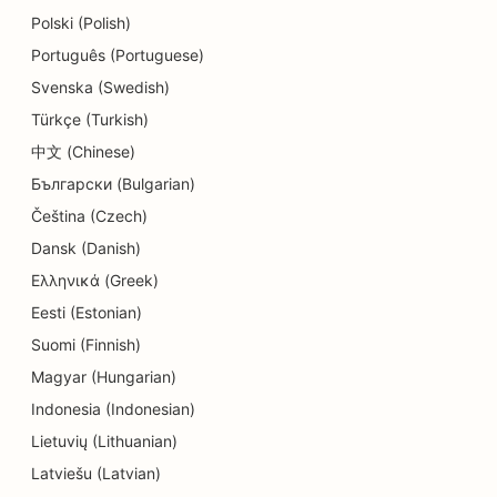
SEO pro restaurace
Polski (Polish)
SEO pro obchody s dortíky
Português (Portuguese)
Svenska (Swedish)
SEO pro služby v oblasti vzdělávání a péče o děti
Türkçe (Turkish)
SEO pro obchody s koblihami
中文 (Chinese)
Български (Bulgarian)
SEO pro elektrikáře
Čeština (Czech)
SEO pro čistírny
Dansk (Danish)
SEO pro obchody s elektronikou
Ελληνικά (Greek)
Eesti (Estonian)
SEO pro strojírenské firmy
Suomi (Finnish)
SEO pro endodontisty
Magyar (Hungarian)
SEO pro zábavu a rekreaci
Indonesia (Indonesian)
Lietuvių (Lithuanian)
SEO pro únikové místnosti
Latviešu (Latvian)