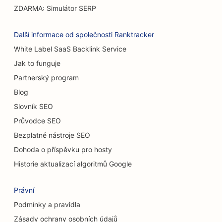
ZDARMA: Simulátor SERP
SEO pro restaurace s příležitostným stravováním
SEO pro prodejny koberců a podlahových krytin
Další informace od společnosti Ranktracker
White Label SaaS Backlink Service
SEO pro myčky aut
Jak to funguje
SEO pro autobazary
Partnerský program
SEO pro úklidové služby
Blog
Slovník SEO
SEO pro chiropraktiky
Průvodce SEO
SEO pro kočičí kavárny
Bezplatné nástroje SEO
Dohoda o příspěvku pro hosty
SEO pro služby chemického peelingu
Historie aktualizací algoritmů Google
SEO pro obchody s oblečením
Právní
SEO pro kavárny
Podmínky a pravidla
SEO pro kosmetické chirurgy
Zásady ochrany osobních údajů