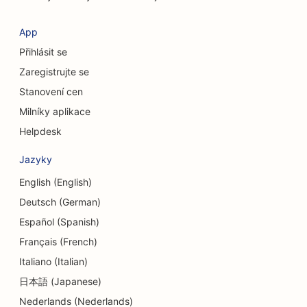
SEO pro družstevní záložny
App
SEO pro poradenské firmy
Přihlásit se
SEO pro Delis
Zaregistrujte se
Stanovení cen
SEO pro služby dluhového poradenství
Milníky aplikace
SEO pro směnárenské služby
Helpdesk
SEO pro kraniofaciální chirurgy
Jazyky
SEO pro taneční studia
English (English)
Deutsch (German)
SEO pro služby dermabraze
Español (Spanish)
SEO pro centra denní péče
Français (French)
SEO pro zubní kliniky
Italiano (Italian)
日本語 (Japanese)
SEO pro obchody s detaily
Nederlands (Nederlands)