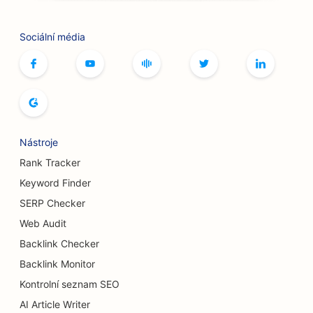
SEO pro bowlingové dráhy
Sociální média
SEO pro kavárny s deskovými hrami
SEO pro knihkupectví
SEO pro pekárny chleba
SEO pro pivovary
Nástroje
SEO pro služby zvětšení prsou
Rank Tracker
Keyword Finder
SEO pro bufetové restaurace
SERP Checker
SEO pro Burger Trucks
Web Audit
Backlink Checker
SEO pro popáleninové chirurgy
Backlink Monitor
SEO pro kavárny
Kontrolní seznam SEO
SEO pro cukrárny
AI Article Writer