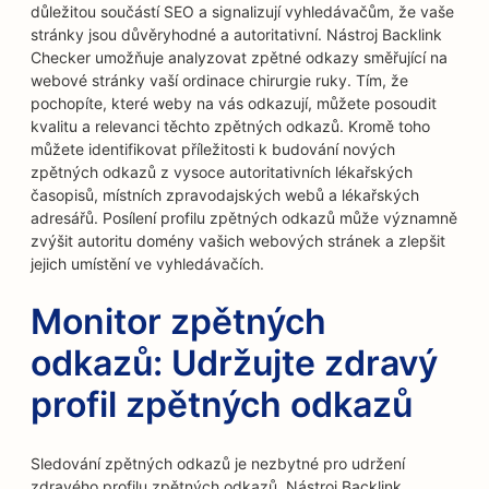
důležitou součástí SEO a signalizují vyhledávačům, že vaše
stránky jsou důvěryhodné a autoritativní. Nástroj Backlink
Checker umožňuje analyzovat zpětné odkazy směřující na
webové stránky vaší ordinace chirurgie ruky. Tím, že
pochopíte, které weby na vás odkazují, můžete posoudit
kvalitu a relevanci těchto zpětných odkazů. Kromě toho
můžete identifikovat příležitosti k budování nových
zpětných odkazů z vysoce autoritativních lékařských
časopisů, místních zpravodajských webů a lékařských
adresářů. Posílení profilu zpětných odkazů může významně
zvýšit autoritu domény vašich webových stránek a zlepšit
jejich umístění ve vyhledávačích.
Monitor zpětných
odkazů: Udržujte zdravý
profil zpětných odkazů
Sledování zpětných odkazů je nezbytné pro udržení
zdravého profilu zpětných odkazů. Nástroj Backlink