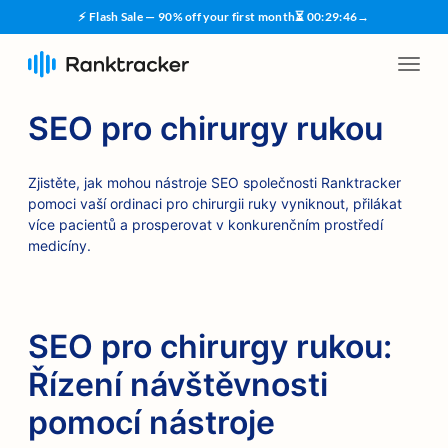
⚡ Flash Sale — 90% off your first month
⏳
00
:
29
:
45
→
SEO pro chirurgy rukou
Zjistěte, jak mohou nástroje SEO společnosti Ranktracker
pomoci vaší ordinaci pro chirurgii ruky vyniknout, přilákat
více pacientů a prosperovat v konkurenčním prostředí
medicíny.
SEO pro chirurgy rukou:
Řízení návštěvnosti
pomocí nástroje