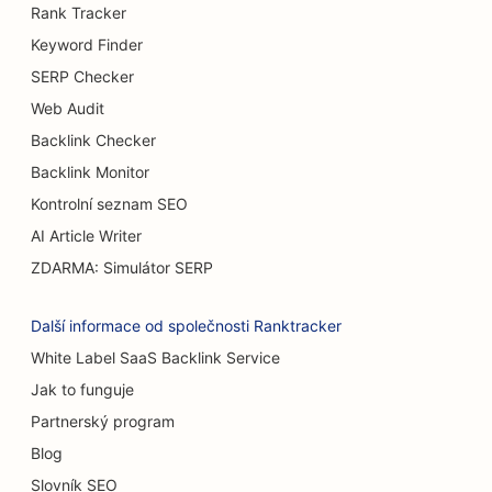
SEO pro služby zvětšení prsou
Rank Tracker
Keyword Finder
SEO pro bufetové restaurace
SERP Checker
SEO pro Burger Trucks
Web Audit
Backlink Checker
SEO pro cukrárny
Backlink Monitor
SEO pro autobazary
Kontrolní seznam SEO
SEO pro popáleninové chirurgy
AI Article Writer
ZDARMA: Simulátor SERP
SEO pro myčky aut
SEO pro kavárny
Další informace od společnosti Ranktracker
White Label SaaS Backlink Service
SEO pro prodejny koberců a podlahových krytin
Jak to funguje
SEO pro restaurace s příležitostným stravováním
Partnerský program
SEO pro služby chemického peelingu
Blog
Slovník SEO