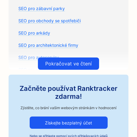
SEO pro zábavní parky
SEO pro obchody se spotřebiči
SEO pro arkády
SEO pro architektonické firmy
SEO pro autoservisy
Pokračovat ve čtení
SEO pro prodejny autodílů
SEO pro umělecké třídy
Začněte používat Ranktracker
SEO pro autoservisy
zdarma!
SEO pro řemeslné pražírny kávy
Zjistěte, co brání vašim webovým stránkám v hodnocení
SEO pro služby kaucí
Získejte bezplatný účet
SEO pro automobilové firmy
Nebo
se přihlaste
pomocí svých přihlašovacích údajů