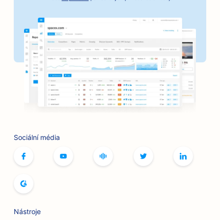
SEO pro pekárny
SEO pro kadeřnictví
SEO pro banky
SEO pro knihkupectví
SEO pro grilovací klouby
SEO pro kavárny s deskovými hrami
SEO pro služby botoxu a výplní
Sociální média
SEO pro butiky
SEO pro pekárny chleba
SEO pro bowlingové dráhy
SEO pro pivovary
Nástroje