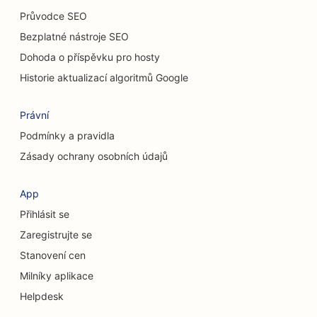
SEO pro kočičí kavárny
Průvodce SEO
SEO pro chiropraktiky
Bezplatné nástroje SEO
Dohoda o příspěvku pro hosty
SEO pro úklidové služby
Historie aktualizací algoritmů Google
SEO pro kavárny
Právní
SEO pro poradenské firmy
Podmínky a pravidla
SEO pro kosmetické chirurgy
Zásady ochrany osobních údajů
SEO pro obchody s oblečením
App
SEO pro směnárenské služby
Přihlásit se
SEO pro kraniofaciální chirurgy
Zaregistrujte se
Stanovení cen
SEO pro družstevní záložny
Milníky aplikace
SEO pro obchody s dortíky
Helpdesk
SEO pro taneční studia