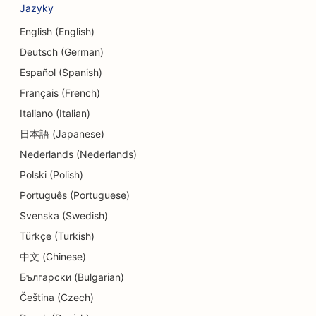
Jazyky
SEO pro centra denní péče
English (English)
Deutsch (German)
SEO pro služby dluhového poradenství
Español (Spanish)
SEO pro zubní kliniky
Français (French)
SEO pro Delis
Italiano (Italian)
日本語 (Japanese)
SEO pro restaurace
Nederlands (Nederlands)
SEO pro služby dermabraze
Polski (Polish)
SEO pro obchody s detaily
Português (Portuguese)
Svenska (Swedish)
SEO pro obchody s koblihami
Türkçe (Turkish)
SEO pro služby v oblasti vzdělávání a péče o děti
中文 (Chinese)
Български (Bulgarian)
SEO pro čistírny
Čeština (Czech)
SEO pro elektrikáře