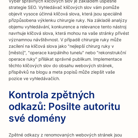
Výběr správných klíčových slov je základem úspěšné
strategie SEO. Vyhledávač klíčových slov vám pomůže
objevit vysoce účinná klíčová slova, která jsou speciálně
přizpůsobena výklenku chirurgie ruky. Na základě analýzy
objemu vyhledávání, konkurence a relevance tento nástroj
navrhuje klíčová slova, která mohou na vaše stránky přivést
významnou návštěvnost. V případě chirurgie ruky může
zacílení na klíčová slova jako "nejlepší chirurg ruky v
[město]", "operace karpálního tunelu" nebo "rekonstrukční
operace ruky" přilákat správné publikum. Implementace
těchto klíčových slov do obsahu webových stránek,
příspěvků na blogu a meta popisů může zlepšit vaše
pozice ve vyhledávačích.
Kontrola zpětných
odkazů: Posilte autoritu
své domény
Zpětné odkazy z renomovaných webových stránek jsou