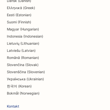
Dansk (Danish)
SEO pro obchody s elektronikou
Ελληνικά (Greek)
Eesti (Estonian)
SEO pro endodontisty
Suomi (Finnish)
SEO pro zábavu a rekreaci
Magyar (Hungarian)
SEO pro strojírenské firmy
Indonesia (Indonesian)
Lietuvių (Lithuanian)
EO pro etnické restaurace
Latviešu (Latvian)
SEO pro únikové místnosti
Română (Romanian)
Slovenčina (Slovak)
SEO pro služby faceliftu
Slovenščina (Slovenian)
SEO pro rodinné restaurace
Українська (Ukrainian)
SEO pro restaurace Farm-to-Table
한국어 (Korean)
Bokmål (Norwegian)
SEO pro finanční plánovače
SEO pro finanční služby
Kontakt