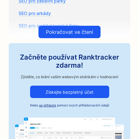
SEO pro zábavní parky
SEO pro arkády
SEO pro architektonické firmy
Pokračovat ve čtení
SEO pro řemeslné pražírny kávy
SEO pro prodejny autodílů
Začněte používat Ranktracker
SEO pro autoservisy
zdarma!
SEO pro autoservisy
Zjistěte, co brání vašim webovým stránkám v hodnocení
SEO pro automobilové firmy
Získejte bezplatný účet
SEO pro služby kaucí
Nebo
se přihlaste
pomocí svých přihlašovacích údajů
SEO pro banky
SEO pro pekárny
SEO pro kadeřnictví