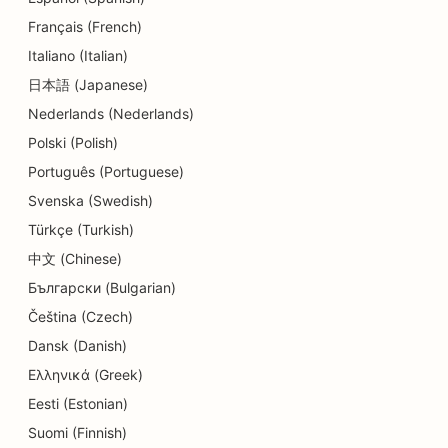
SEO pro centra denní péče
Français (French)
SEO pro zubní kliniky
Italiano (Italian)
日本語 (Japanese)
SEO pro obchody s detaily
Nederlands (Nederlands)
SEO pro restaurace
Polski (Polish)
SEO pro obchody s dortíky
Português (Portuguese)
Svenska (Swedish)
SEO pro služby v oblasti vzdělávání a péče o děti
Türkçe (Turkish)
SEO pro obchody s koblihami
中文 (Chinese)
Български (Bulgarian)
SEO pro elektrikáře
Čeština (Czech)
SEO pro čistírny
Dansk (Danish)
SEO pro obchody s elektronikou
Ελληνικά (Greek)
Eesti (Estonian)
SEO pro strojírenské firmy
Suomi (Finnish)