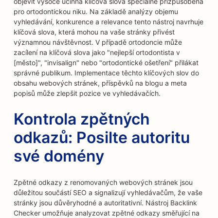
objevit vysoce účinná klíčová slova speciálně přizpůsobená
pro ortodontickou niku. Na základě analýzy objemu
vyhledávání, konkurence a relevance tento nástroj navrhuje
klíčová slova, která mohou na vaše stránky přivést
významnou návštěvnost. V případě ortodoncie může
zacílení na klíčová slova jako "nejlepší ortodontista v
[město]", "invisalign" nebo "ortodontické ošetření" přilákat
správné publikum. Implementace těchto klíčových slov do
obsahu webových stránek, příspěvků na blogu a meta
popisů může zlepšit pozice ve vyhledávačích.
Kontrola zpětných
odkazů: Posilte autoritu
své domény
Zpětné odkazy z renomovaných webových stránek jsou
důležitou součástí SEO a signalizují vyhledávačům, že vaše
stránky jsou důvěryhodné a autoritativní. Nástroj Backlink
Checker umožňuje analyzovat zpětné odkazy směřující na