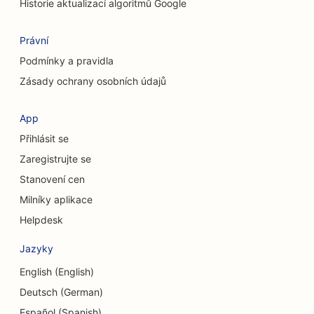
Historie aktualizací algoritmů Google
SEO pro obchody s oblečením
Právní
SEO pro kavárny
Podmínky a pravidla
SEO pro kosmetické chirurgy
Zásady ochrany osobních údajů
SEO pro družstevní záložny
App
SEO pro poradenské firmy
Přihlásit se
SEO pro Delis
Zaregistrujte se
Stanovení cen
SEO pro služby dluhového poradenství
Milníky aplikace
SEO pro směnárenské služby
Helpdesk
SEO pro kraniofaciální chirurgy
Jazyky
SEO pro taneční studia
English (English)
Deutsch (German)
SEO pro služby dermabraze
Español (Spanish)