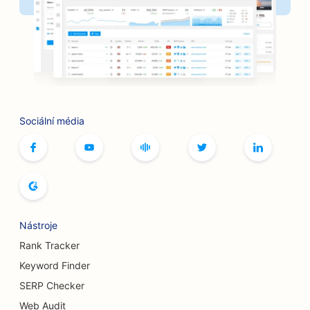
SEO pro grilovací klouby
SEO pro butiky
SEO pro služby botoxu a výplní
SEO pro bowlingové dráhy
Sociální média
SEO pro kavárny s deskovými hrami
SEO pro knihkupectví
SEO pro pekárny chleba
SEO pro pivovary
Nástroje
SEO pro služby zvětšení prsou
Rank Tracker
Keyword Finder
SEO pro bufetové restaurace
SERP Checker
SEO pro Burger Trucks
Web Audit