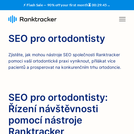
⚡ Flash Sale — 90% off your first month
⏳
00
:
29
:
44
→
SEO pro ortodontisty
Zjistěte, jak mohou nástroje SEO společnosti Ranktracker
pomoci vaší ortodontické praxi vyniknout, přilákat více
pacientů a prosperovat na konkurenčním trhu ortodoncie.
SEO pro ortodontisty:
Řízení návštěvnosti
pomocí nástroje
Ranktracker