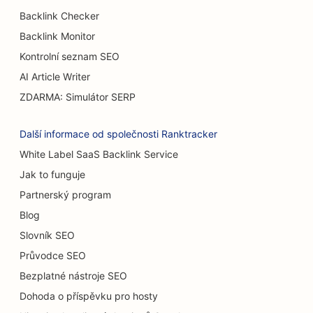
Backlink Checker
SEO pro popáleninové chirurgy
Backlink Monitor
SEO pro kavárny
Kontrolní seznam SEO
SEO pro cukrárny
AI Article Writer
ZDARMA: Simulátor SERP
SEO pro restaurace s příležitostným stravováním
SEO pro prodejny koberců a podlahových krytin
Další informace od společnosti Ranktracker
White Label SaaS Backlink Service
SEO pro myčky aut
Jak to funguje
SEO pro autobazary
Partnerský program
SEO pro úklidové služby
Blog
Slovník SEO
SEO pro chiropraktiky
Průvodce SEO
SEO pro kočičí kavárny
Bezplatné nástroje SEO
Dohoda o příspěvku pro hosty
SEO pro služby chemického peelingu