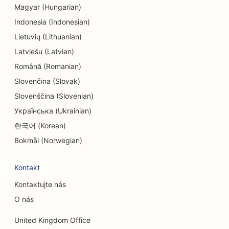
SEO pro endodontisty
Magyar (Hungarian)
SEO pro zábavu a rekreaci
Indonesia (Indonesian)
Lietuvių (Lithuanian)
SEO pro únikové místnosti
Latviešu (Latvian)
EO pro etnické restaurace
Română (Romanian)
Slovenčina (Slovak)
SEO pro restaurace Farm-to-Table
Slovenščina (Slovenian)
SEO pro služby faceliftu
Українська (Ukrainian)
SEO pro rodinné restaurace
한국어 (Korean)
Bokmål (Norwegian)
SEO pro finanční plánovače
SEO pro květinářství
Kontakt
Kontaktujte nás
SEO pro restaurace Fine Dining
O nás
SEO pro finanční služby
United Kingdom Office
SEO pro potravinářské dvory