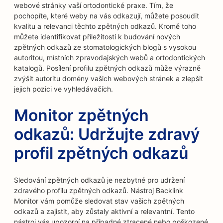
webové stránky vaší ortodontické praxe. Tím, že
pochopíte, které weby na vás odkazují, můžete posoudit
kvalitu a relevanci těchto zpětných odkazů. Kromě toho
můžete identifikovat příležitosti k budování nových
zpětných odkazů ze stomatologických blogů s vysokou
autoritou, místních zpravodajských webů a ortodontických
katalogů. Posílení profilu zpětných odkazů může výrazně
zvýšit autoritu domény vašich webových stránek a zlepšit
jejich pozici ve vyhledávačích.
Monitor zpětných
odkazů: Udržujte zdravý
profil zpětných odkazů
Sledování zpětných odkazů je nezbytné pro udržení
zdravého profilu zpětných odkazů. Nástroj Backlink
Monitor vám pomůže sledovat stav vašich zpětných
odkazů a zajistit, aby zůstaly aktivní a relevantní. Tento
nástroj vás upozorní na případné ztracené nebo poškozené