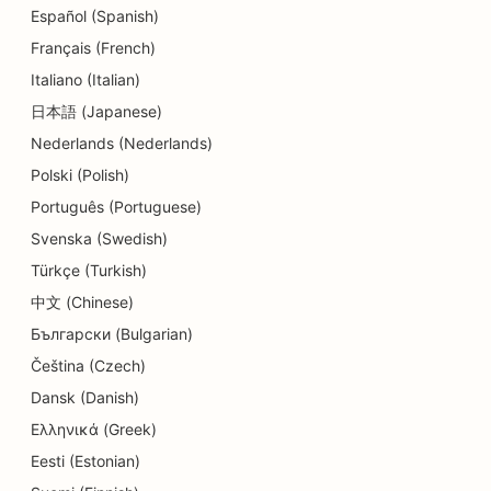
Español (Spanish)
SEO pro centra denní péče
Français (French)
SEO pro zubní kliniky
Italiano (Italian)
日本語 (Japanese)
SEO pro obchody s detaily
Nederlands (Nederlands)
SEO pro restaurace
Polski (Polish)
SEO pro obchody s dortíky
Português (Portuguese)
Svenska (Swedish)
SEO pro služby v oblasti vzdělávání a péče o děti
Türkçe (Turkish)
SEO pro obchody s koblihami
中文 (Chinese)
Български (Bulgarian)
SEO pro elektrikáře
Čeština (Czech)
SEO pro čistírny
Dansk (Danish)
SEO pro obchody s elektronikou
Ελληνικά (Greek)
Eesti (Estonian)
SEO pro strojírenské firmy