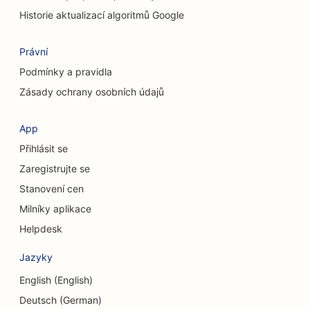
Historie aktualizací algoritmů Google
SEO pro obchody s oblečením
Právní
SEO pro kavárny
Podmínky a pravidla
SEO pro kosmetické chirurgy
Zásady ochrany osobních údajů
SEO pro družstevní záložny
App
SEO pro poradenské firmy
Přihlásit se
SEO pro Delis
Zaregistrujte se
Stanovení cen
SEO pro služby dluhového poradenství
Milníky aplikace
SEO pro směnárenské služby
Helpdesk
SEO pro kraniofaciální chirurgy
Jazyky
SEO pro taneční studia
English (English)
Deutsch (German)
SEO pro služby dermabraze