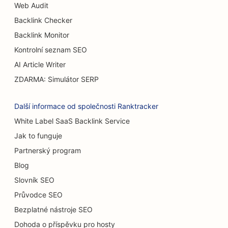
SEO pro Burger Trucks
Web Audit
Backlink Checker
SEO pro popáleninové chirurgy
Backlink Monitor
SEO pro kavárny
Kontrolní seznam SEO
SEO pro cukrárny
AI Article Writer
ZDARMA: Simulátor SERP
SEO pro restaurace s příležitostným stravováním
SEO pro prodejny koberců a podlahových krytin
Další informace od společnosti Ranktracker
White Label SaaS Backlink Service
SEO pro myčky aut
Jak to funguje
SEO pro autobazary
Partnerský program
SEO pro úklidové služby
Blog
Slovník SEO
SEO pro chiropraktiky
Průvodce SEO
SEO pro kočičí kavárny
Bezplatné nástroje SEO
Dohoda o příspěvku pro hosty
SEO pro služby chemického peelingu