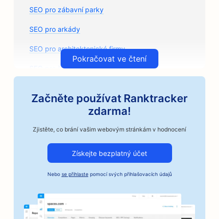
SEO pro zábavní parky
SEO pro arkády
SEO pro architektonické firmy
Pokračovat ve čtení
SEO pro řemeslné pražírny kávy
SEO pro prodejny autodílů
Začněte používat Ranktracker
SEO pro autoservisy
zdarma!
SEO pro autoservisy
Zjistěte, co brání vašim webovým stránkám v hodnocení
SEO pro automobilové firmy
Získejte bezplatný účet
SEO pro služby kaucí
Nebo
se přihlaste
pomocí svých přihlašovacích údajů
SEO pro banky
SEO pro pekárny