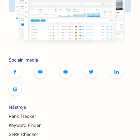
SEO pro kadeřnictví
SEO pro grilovací klouby
SEO pro butiky
SEO pro služby botoxu a výplní
SEO pro bowlingové dráhy
Sociální média
SEO pro kavárny s deskovými hrami
SEO pro knihkupectví
SEO pro pekárny chleba
SEO pro pivovary
Nástroje
SEO pro služby zvětšení prsou
Rank Tracker
Keyword Finder
SEO pro bufetové restaurace
SERP Checker