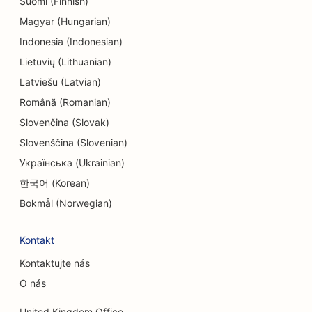
Suomi (Finnish)
SEO pro endodontisty
Magyar (Hungarian)
SEO pro zábavu a rekreaci
Indonesia (Indonesian)
Lietuvių (Lithuanian)
SEO pro únikové místnosti
Latviešu (Latvian)
EO pro etnické restaurace
Română (Romanian)
Slovenčina (Slovak)
SEO pro restaurace Farm-to-Table
Slovenščina (Slovenian)
SEO pro služby faceliftu
Українська (Ukrainian)
SEO pro rodinné restaurace
한국어 (Korean)
Bokmål (Norwegian)
SEO pro finanční plánovače
SEO pro květinářství
Kontakt
Kontaktujte nás
SEO pro restaurace Fine Dining
O nás
SEO pro finanční služby
United Kingdom Office