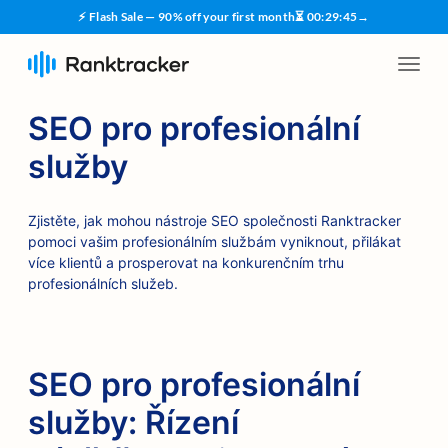
⚡ Flash Sale — 90% off your first month
⏳
00
:
29
:
44
→
SEO pro profesionální
služby
Zjistěte, jak mohou nástroje SEO společnosti Ranktracker
pomoci vašim profesionálním službám vyniknout, přilákat
více klientů a prosperovat na konkurenčním trhu
profesionálních služeb.
SEO pro profesionální
služby: Řízení