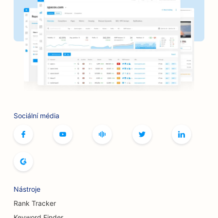
SEO pro kadeřnictví
SEO pro banky
SEO pro knihkupectví
SEO pro grilovací klouby
SEO pro kavárny s deskovými hrami
SEO pro služby botoxu a výplní
Sociální média
SEO pro butiky
SEO pro pekárny chleba
SEO pro bowlingové dráhy
SEO pro pivovary
Nástroje
SEO pro služby zvětšení prsou
Rank Tracker
Keyword Finder