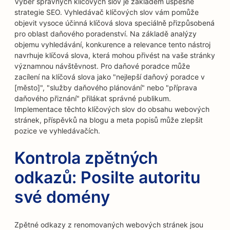
Výběr správných klíčových slov je základem úspěšné
strategie SEO. Vyhledávač klíčových slov vám pomůže
objevit vysoce účinná klíčová slova speciálně přizpůsobená
pro oblast daňového poradenství. Na základě analýzy
objemu vyhledávání, konkurence a relevance tento nástroj
navrhuje klíčová slova, která mohou přivést na vaše stránky
významnou návštěvnost. Pro daňové poradce může
zacílení na klíčová slova jako "nejlepší daňový poradce v
[město]", "služby daňového plánování" nebo "příprava
daňového přiznání" přilákat správné publikum.
Implementace těchto klíčových slov do obsahu webových
stránek, příspěvků na blogu a meta popisů může zlepšit
pozice ve vyhledávačích.
Kontrola zpětných
odkazů: Posilte autoritu
své domény
Zpětné odkazy z renomovaných webových stránek jsou