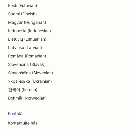
Eesti (Estonian)
SEO pro endodontisty
Suomi (Finnish)
SEO pro zábavu a rekreaci
Magyar (Hungarian)
SEO pro strojírenské firmy
Indonesia (Indonesian)
Lietuvių (Lithuanian)
EO pro etnické restaurace
Latviešu (Latvian)
SEO pro únikové místnosti
Română (Romanian)
Slovenčina (Slovak)
SEO pro služby faceliftu
Slovenščina (Slovenian)
SEO pro rodinné restaurace
Українська (Ukrainian)
SEO pro restaurace Farm-to-Table
한국어 (Korean)
Bokmål (Norwegian)
SEO pro finanční plánovače
SEO pro finanční služby
Kontakt
Kontaktujte nás
SEO pro restaurace Fine Dining