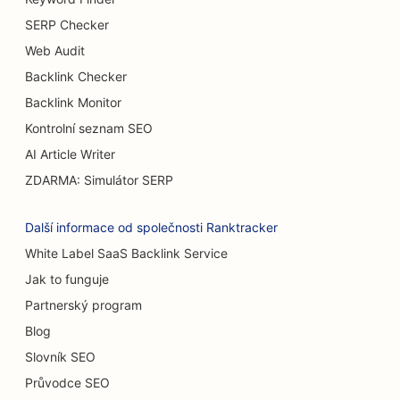
SEO pro bufetové restaurace
SERP Checker
SEO pro Burger Trucks
Web Audit
Backlink Checker
SEO pro cukrárny
Backlink Monitor
SEO pro autobazary
Kontrolní seznam SEO
SEO pro popáleninové chirurgy
AI Article Writer
ZDARMA: Simulátor SERP
SEO pro myčky aut
SEO pro kavárny
Další informace od společnosti Ranktracker
White Label SaaS Backlink Service
SEO pro prodejny koberců a podlahových krytin
Jak to funguje
SEO pro restaurace s příležitostným stravováním
Partnerský program
SEO pro služby chemického peelingu
Blog
Slovník SEO
SEO pro kočičí kavárny
Průvodce SEO