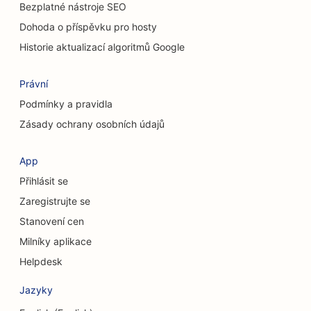
SEO pro chiropraktiky
Bezplatné nástroje SEO
Dohoda o příspěvku pro hosty
SEO pro úklidové služby
Historie aktualizací algoritmů Google
SEO pro kavárny
Právní
SEO pro poradenské firmy
Podmínky a pravidla
SEO pro kosmetické chirurgy
Zásady ochrany osobních údajů
SEO pro obchody s oblečením
App
SEO pro směnárenské služby
Přihlásit se
SEO pro kraniofaciální chirurgy
Zaregistrujte se
Stanovení cen
SEO pro družstevní záložny
Milníky aplikace
SEO pro obchody s dortíky
Helpdesk
SEO pro taneční studia
Jazyky
SEO pro centra denní péče