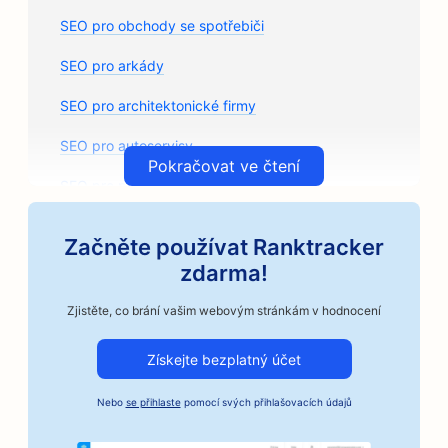
SEO pro obchody se spotřebiči
SEO pro arkády
SEO pro architektonické firmy
SEO pro autoservisy
Pokračovat ve čtení
SEO pro prodejny autodílů
SEO pro umělecké třídy
Začněte používat Ranktracker
SEO pro autoservisy
zdarma!
SEO pro řemeslné pražírny kávy
Zjistěte, co brání vašim webovým stránkám v hodnocení
SEO pro služby kaucí
Získejte bezplatný účet
SEO pro automobilové firmy
Nebo
se přihlaste
pomocí svých přihlašovacích údajů
SEO pro pekárny