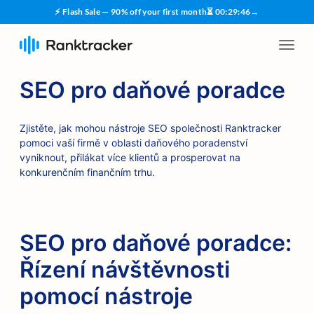
⚡ Flash Sale — 90% off your first month
⏳
00
:
29
:
45
→
SEO pro daňové poradce
Zjistěte, jak mohou nástroje SEO společnosti Ranktracker
pomoci vaší firmě v oblasti daňového poradenství
vyniknout, přilákat více klientů a prosperovat na
konkurenčním finančním trhu.
SEO pro daňové poradce:
Řízení návštěvnosti
pomocí nástroje