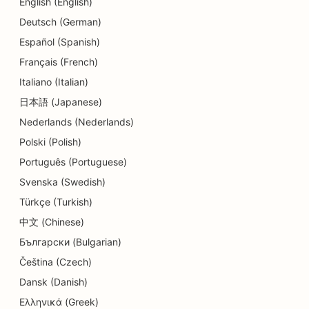
English (English)
Deutsch (German)
SEO pro služby dluhového poradenství
Español (Spanish)
SEO pro zubní kliniky
Français (French)
SEO pro Delis
Italiano (Italian)
日本語 (Japanese)
SEO pro restaurace
Nederlands (Nederlands)
SEO pro služby dermabraze
Polski (Polish)
SEO pro obchody s detaily
Português (Portuguese)
Svenska (Swedish)
SEO pro obchody s koblihami
Türkçe (Turkish)
SEO pro služby v oblasti vzdělávání a péče o děti
中文 (Chinese)
Български (Bulgarian)
SEO pro čistírny
Čeština (Czech)
SEO pro elektrikáře
Dansk (Danish)
SEO pro obchody s elektronikou
Ελληνικά (Greek)