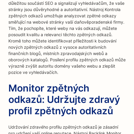
důležitou součástí SEO a signalizují vyhledávačům, že vaše
stránky jsou důvěryhodné a autoritativní. Nástroj Kontrola
zpětných odkazů umožňuje analyzovat zpětné odkazy
směřující na webové stránky vaší daňověporadenské firmy.
Tím, že pochopíte, které weby na vás odkazují, můžete
posoudit kvalitu a relevanci těchto zpětných odkazů.
Kromě toho můžete identifikovat příležitosti k budování
nových zpětných odkazů z vysoce autoritativních
finančních blogů, místních zpravodajských webů a
oborových katalogů. Posílení profilu zpětných odkazů může
výrazně zvýšit autoritu domény vašeho webu a zlepšit
pozice ve vyhledávačích.
Monitor zpětných
odkazů: Udržujte zdravý
profil zpětných odkazů
Udržování zdravého profilu zpětných odkazů je zásadní
pro udržení vaší online reputace. Nástroj Backlink Monitor