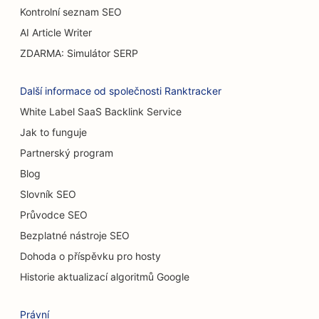
SEO pro popáleninové chirurgy
Kontrolní seznam SEO
AI Article Writer
SEO pro kavárny
ZDARMA: Simulátor SERP
SEO pro cukrárny
Další informace od společnosti Ranktracker
SEO pro restaurace s příležitostným stravováním
White Label SaaS Backlink Service
SEO pro prodejny koberců a podlahových krytin
Jak to funguje
Partnerský program
SEO pro myčky aut
Blog
SEO pro autobazary
Slovník SEO
SEO pro úklidové služby
Průvodce SEO
Bezplatné nástroje SEO
SEO pro chiropraktiky
Dohoda o příspěvku pro hosty
SEO pro kočičí kavárny
Historie aktualizací algoritmů Google
SEO pro služby chemického peelingu
Právní