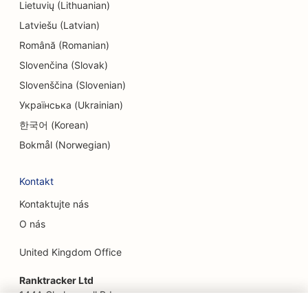
Lietuvių (Lithuanian)
SEO pro zábavu a rekreaci
Latviešu (Latvian)
Română (Romanian)
SEO pro únikové místnosti
Slovenčina (Slovak)
EO pro etnické restaurace
Slovenščina (Slovenian)
SEO pro restaurace Farm-to-Table
Українська (Ukrainian)
한국어 (Korean)
SEO pro služby faceliftu
Bokmål (Norwegian)
SEO pro rodinné restaurace
Kontakt
SEO pro finanční plánovače
Kontaktujte nás
SEO pro květinářství
O nás
SEO pro restaurace Fine Dining
United Kingdom Office
SEO pro finanční služby
Ranktracker Ltd
144A Clerkenwell Rd
SEO pro potravinářské dvory