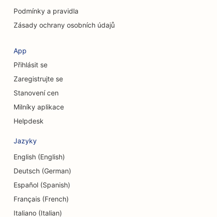
SEO pro obchody s oblečením
Podmínky a pravidla
SEO pro kavárny
Zásady ochrany osobních údajů
SEO pro kosmetické chirurgy
App
SEO pro družstevní záložny
Přihlásit se
Zaregistrujte se
SEO pro poradenské firmy
Stanovení cen
SEO pro Delis
Milníky aplikace
SEO pro služby dluhového poradenství
Helpdesk
SEO pro směnárenské služby
Jazyky
English (English)
SEO pro kraniofaciální chirurgy
Deutsch (German)
SEO pro taneční studia
Español (Spanish)
SEO pro služby dermabraze
Français (French)
Italiano (Italian)