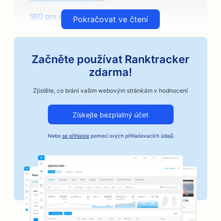
SEO pro arkády
Pokračovat ve čtení
SEO pro architektonické firmy
SEO pro řemeslné pražírny kávy
Začněte používat Ranktracker
zdarma!
SEO pro prodejny autodílů
Zjistěte, co brání vašim webovým stránkám v hodnocení
SEO pro autoservisy
Získejte bezplatný účet
SEO pro autoservisy
SEO pro automobilové firmy
Nebo
se přihlaste
pomocí svých přihlašovacích údajů
SEO pro služby kaucí
SEO pro banky
SEO pro pekárny
SEO pro kadeřnictví