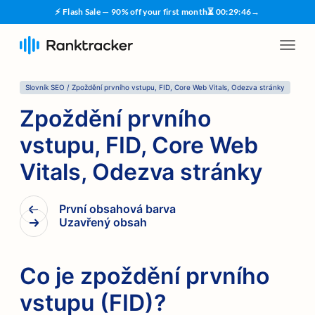
⚡ Flash Sale — 90% off your first month
⏳
00
:
29
:
46
→
Slovník SEO
/
Zpoždění prvního vstupu, FID, Core Web Vitals, Odezva stránky
Zpoždění prvního
vstupu, FID, Core Web
Vitals, Odezva stránky
První obsahová barva
Uzavřený obsah
Co je zpoždění prvního
vstupu (FID)?