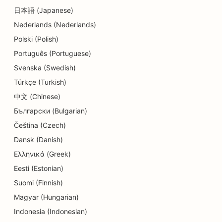
SEO pro centra denní péče
日本語 (Japanese)
SEO pro zubní kliniky
Nederlands (Nederlands)
Polski (Polish)
SEO pro obchody s detaily
Português (Portuguese)
SEO pro restaurace
Svenska (Swedish)
SEO pro obchody s dortíky
Türkçe (Turkish)
中文 (Chinese)
SEO pro služby v oblasti vzdělávání a péče o děti
Български (Bulgarian)
SEO pro obchody s koblihami
Čeština (Czech)
SEO pro elektrikáře
Dansk (Danish)
Ελληνικά (Greek)
SEO pro čistírny
Eesti (Estonian)
SEO pro obchody s elektronikou
Suomi (Finnish)
Magyar (Hungarian)
SEO pro strojírenské firmy
Indonesia (Indonesian)
SEO pro endodontisty