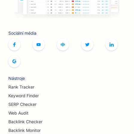
SEO pro grilovací klouby
SEO pro butiky
SEO pro služby botoxu a výplní
Sociální média
SEO pro bowlingové dráhy
SEO pro kavárny s deskovými hrami
SEO pro knihkupectví
Nástroje
SEO pro pekárny chleba
Rank Tracker
SEO pro pivovary
Keyword Finder
SEO pro služby zvětšení prsou
SERP Checker
Web Audit
SEO pro bufetové restaurace
Backlink Checker
SEO pro Burger Trucks
Backlink Monitor