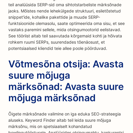
teil analüüsida SERP-sid oma sihtotstarbeliste märksõnade
jaoks. Mõistes nende lehekülgede struktuuri, esiletõstetud
snippet'ide, kohalike pakettide ja muude SERP-
funktsioonide olemasolu, saate optimeerida oma sisu, et see
vastaks paremini sellele, mida otsingumootorid eelistavad.
See tööriist aitab teil saavutada kõrgemaid kohti ja hõivata
rohkem ruumi SERPs, suurendades tõenäosust, et
potentsiaalsed kliendid teie allee poole pöörduvad.
Võtmesõna otsija: Avasta
suure mõjuga
märksõnad: Avasta suure
mõjuga märksõnad
Õigete märksõnade valimine on iga eduka SEO-strateegia
aluseks. Keyword Finder aitab teil leida suure mõjuga
märksõnu, mis on spetsiaalselt kohandatud
bowlingutööstusele. Analüüsides otsingumahtu, konkurentsi