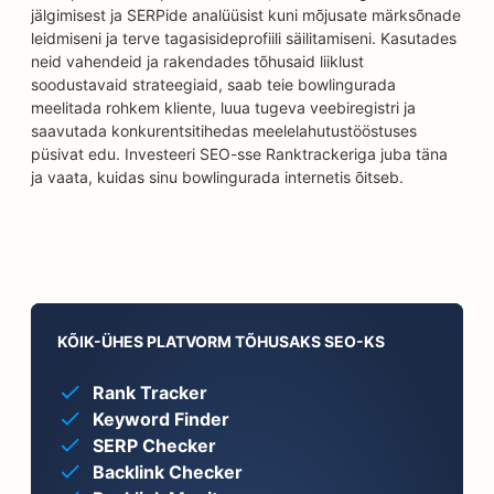
jälgimisest ja SERPide analüüsist kuni mõjusate märksõnade
leidmiseni ja terve tagasisideprofiili säilitamiseni. Kasutades
neid vahendeid ja rakendades tõhusaid liiklust
soodustavaid strateegiaid, saab teie bowlingurada
meelitada rohkem kliente, luua tugeva veebiregistri ja
saavutada konkurentsitihedas meelelahutustööstuses
püsivat edu. Investeeri SEO-sse Ranktrackeriga juba täna
ja vaata, kuidas sinu bowlingurada internetis õitseb.
KÕIK-ÜHES PLATVORM TÕHUSAKS SEO-KS
Rank Tracker
Keyword Finder
SERP Checker
Backlink Checker