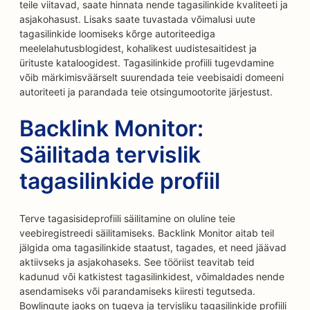
teile viitavad, saate hinnata nende tagasilinkide kvaliteeti ja
asjakohasust. Lisaks saate tuvastada võimalusi uute
tagasilinkide loomiseks kõrge autoriteediga
meelelahutusblogidest, kohalikest uudistesaitidest ja
ürituste kataloogidest. Tagasilinkide profiili tugevdamine
võib märkimisväärselt suurendada teie veebisaidi domeeni
autoriteeti ja parandada teie otsingumootorite järjestust.
Backlink Monitor:
Säilitada tervislik
tagasilinkide profiil
Terve tagasisideprofiili säilitamine on oluline teie
veebiregistreedi säilitamiseks. Backlink Monitor aitab teil
jälgida oma tagasilinkide staatust, tagades, et need jäävad
aktiivseks ja asjakohaseks. See tööriist teavitab teid
kadunud või katkistest tagasilinkidest, võimaldades nende
asendamiseks või parandamiseks kiiresti tegutseda.
Bowlingute jaoks on tugeva ja tervisliku tagasilinkide profiili