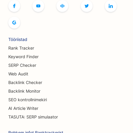
SEO boutique'idele
SEO leivaküpsetiste jaoks
SEO bowlinguradade jaoks
SEO õlletehastele
Tööriistad
SEO rindade suurendamise teenuste jaoks
Rank Tracker
Keyword Finder
SEO buffet-restoranidele
SERP Checker
SEO Burgeri veoautodele
Web Audit
Backlink Checker
SEO Koogipoodide jaoks
Backlink Monitor
SEO autokauplustele
SEO kontrollnimekiri
SEO põletuskirurgidele
AI Article Writer
TASUTA: SERP simulaator
SEO autopesulate jaoks
SEO kohvikutele
Rohkem infot Ranktrackerist