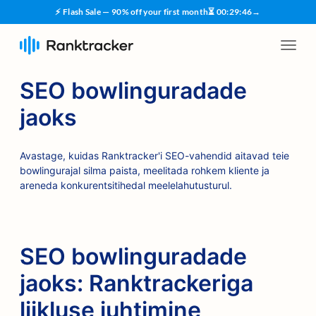
⚡ Flash Sale — 90% off your first month
⏳
00
:
29
:
45
→
SEO bowlinguradade
jaoks
Avastage, kuidas Ranktracker'i SEO-vahendid aitavad teie
bowlingurajal silma paista, meelitada rohkem kliente ja
areneda konkurentsitihedal meelelahutusturul.
SEO bowlinguradade
jaoks: Ranktrackeriga
liikluse juhtimine