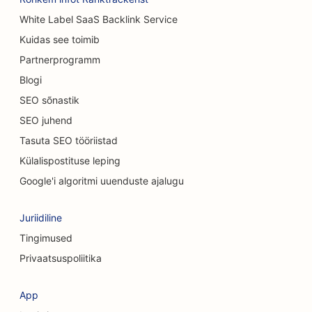
White Label SaaS Backlink Service
SEO vaipade ja põrandakattematerjalide
Kuidas see toimib
kauplustele
Partnerprogramm
SEO Casual Dining restoranidele
Blogi
SEO keemilise koorimise teenuste jaoks
SEO sõnastik
SEO juhend
SEO kassikohvikutele
Tasuta SEO tööriistad
SEO kiropraktikutele
Külalispostituse leping
SEO puhastusteenuste jaoks
Google'i algoritmi uuenduste ajalugu
SEO kohvipoodidele
Juriidiline
SEO konsultatsioonifirmadele
Tingimused
Privaatsuspoliitika
SEO kosmeetiliste kirurgide jaoks
SEO rõivakauplustele
App