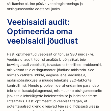
säilitamine oluline püsiva veebiregistreeringu ja
otsingumootorite edetabeli jaoks.
Veebisaidi audit:
Optimeerida oma
veebisaidi jõudlust
Hästi optimeeritud veebisait on tõhusa SEO nurgakivi.
Veebisaidi auditi tööriist analüüsib põhjalikult teie
bowlingusaali veebisaiti, tuvastades tehnilised probleemid,
mis võivad teie otsingumootori jõudlust takistada. See
hõlmab katkiste linkide, aeglase lehe laadimisaja,
mobiilisõbralikkuse ja muude lehekülje SEO-faktorite
kontrollimist. Nende probleemide lahendamine parandab
teie saidi kasutajakogemust, mis muudab otsingumootorite
jaoks teie lehekülgede indekseerimise ja indekseerimise
lihtsamaks. Hästi optimeeritud veebisait tagab, et
potentsiaalsed kliendid leiavad teie saidi hõlpsasti üles ja