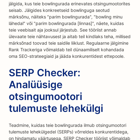
jälgida, kus teie bowlingurada erinevates otsingumootorites
seisab. Jälgides konkreetseid bowlinguga seotud
märksõnu, näiteks "parim bowlingurada", "bowling minu
lähedal" või "parim bowlingurada [linnas]", näete, kuidas
teie veebisait aja jooksul järjestub. See tööriist annab
ülevaate teie nähtavusest ja aitab teil kindlaks teha, millised
märksõnad toovad teie saidile liiklust. Regulaarne jälgimine
Rank Trackeriga võimaldab teil dünaamiliselt kohandada
oma SEO-strateegiaid ja jääda konkurentidest ettepoole.
SERP Checker:
Analüüsige
otsingumootori
tulemuste lehekülgi
Teadmine, kuidas teie bowlingurada ilmub otsingumootori
tulemuste lehekülgedel (SERPs) võrreldes konkurentidega,
on hindamatu väärtusega. SERP Checker tööriist võimaldab