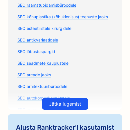
SEO raamatupidamisbüroodele
SEO kõhuplastika (kõhukinnisus) teenuste jaoks
SEO esteetilistele kirurgidele
SEO antikvariaatidele
SEO lõbustuspargid
SEO seadmete kauplustele
SEO arcade jaoks
SEO arhitektuuribüroodele
SEO autokorpuskauplustele
Jätka lugemist
SEO autoosade kauplustele
SEO kunstiklasside jaoks
Alusta Ranktracker'i kasutamist