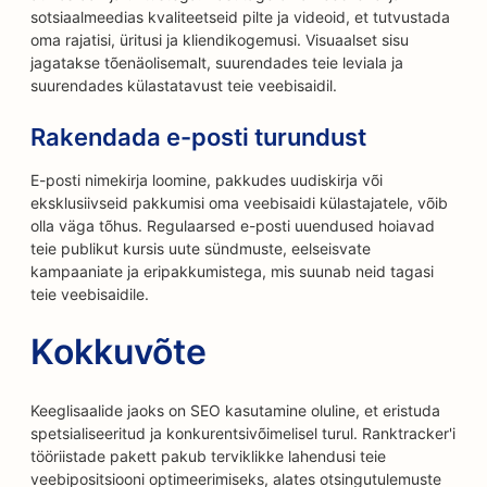
sotsiaalmeedias kvaliteetseid pilte ja videoid, et tutvustada
oma rajatisi, üritusi ja kliendikogemusi. Visuaalset sisu
jagatakse tõenäolisemalt, suurendades teie leviala ja
suurendades külastatavust teie veebisaidil.
Rakendada e-posti turundust
E-posti nimekirja loomine, pakkudes uudiskirja või
eksklusiivseid pakkumisi oma veebisaidi külastajatele, võib
olla väga tõhus. Regulaarsed e-posti uuendused hoiavad
teie publikut kursis uute sündmuste, eelseisvate
kampaaniate ja eripakkumistega, mis suunab neid tagasi
teie veebisaidile.
Kokkuvõte
Keeglisaalide jaoks on SEO kasutamine oluline, et eristuda
spetsialiseeritud ja konkurentsivõimelisel turul. Ranktracker'i
tööriistade pakett pakub terviklikke lahendusi teie
veebipositsiooni optimeerimiseks, alates otsingutulemuste