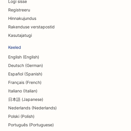
Logi sisse
SEO valuutavahetusteenuste jaoks
Registreeru
SEO kraniofatsiaalsetele kirurgidele
Hinnakujundus
SEO krediidiühistutele
Rakenduse verstapostid
Kasutajatugi
SEO koogipoodidele
Keeled
SEO tantsustuudiote jaoks
English (English)
SEO päevakeskuste jaoks
Deutsch (German)
SEO võlanõustamise teenuste jaoks
Español (Spanish)
Français (French)
SEO hambaravikliinikutele
Italiano (Italian)
SEO Delis'ile
日本語 (Japanese)
Nederlands (Nederlands)
SEO söögikohtadele
Polski (Polish)
SEO dermabrasiooniteenuste jaoks
Português (Portuguese)