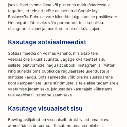
jaoks, lisades oma linna või piirkonna märksõnadesse ja
tagades, et teie ettevõte on loetletud Google My
Business'is. Rahulolevate klientide julgustamine positiivsete
hinnangute jätmiseks võib parandada teie kohalikku
otsingupositsiooni ja meelitada rohkem külastajaid.
Kasutage sotsiaalmeediat
Sotsiaalmeedia on võimas vahend, mis aitab teie
veebisaidile liiklust suunata. Jagage kvaliteetset sisu
sellistel platvormidel nagu Facebook, Instagram ja Twitter
ning suhelda oma publikuga regulaarsete uuenduste ja
suhtluse kaudu. Sotsiaalmeedia võib olla ka suurepärane
koht kampaaniate, uute sündmuste ja teie allee tagantjärele
vaatamise jagamiseks, julgustades kasutajaid külastama
teie veebisaiti lisateabe saamiseks.
Kasutage visuaalset sisu
Bowlinguväljakud on visuaalselt atraktiivsed oma elava
atmosfääri ja üritustega. Kasutage oma veebilehel ja