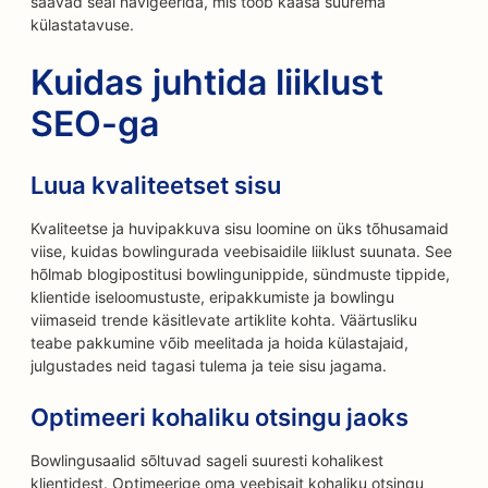
saavad seal navigeerida, mis toob kaasa suurema
külastatavuse.
Kuidas juhtida liiklust
SEO-ga
Luua kvaliteetset sisu
Kvaliteetse ja huvipakkuva sisu loomine on üks tõhusamaid
viise, kuidas bowlingurada veebisaidile liiklust suunata. See
hõlmab blogipostitusi bowlingunippide, sündmuste tippide,
klientide iseloomustuste, eripakkumiste ja bowlingu
viimaseid trende käsitlevate artiklite kohta. Väärtusliku
teabe pakkumine võib meelitada ja hoida külastajaid,
julgustades neid tagasi tulema ja teie sisu jagama.
Optimeeri kohaliku otsingu jaoks
Bowlingusaalid sõltuvad sageli suuresti kohalikest
klientidest. Optimeerige oma veebisait kohaliku otsingu