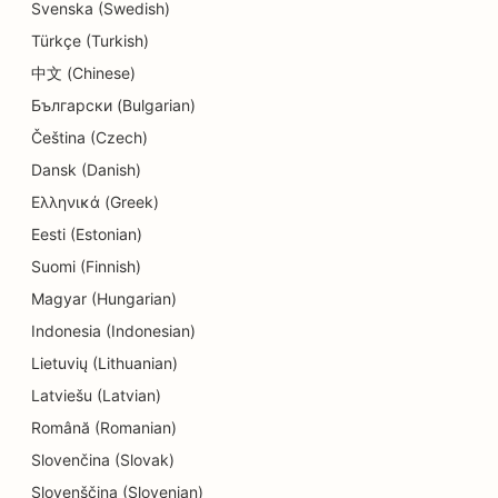
SEO detailide kauplustele
Svenska (Swedish)
Türkçe (Turkish)
SEO Donut kauplustele
中文 (Chinese)
SEO hariduse ja lastehoiuteenuste jaoks
Български (Bulgarian)
SEO keemilise puhastuse jaoks
Čeština (Czech)
Dansk (Danish)
SEO elektrikele
Ελληνικά (Greek)
SEO elektroonikakauplustele
Eesti (Estonian)
Suomi (Finnish)
SEO endodontidele
Magyar (Hungarian)
SEO meelelahutuse ja vaba aja veetmise jaoks
Indonesia (Indonesian)
SEO inseneribüroodele
Lietuvių (Lithuanian)
Latviešu (Latvian)
EO etniliste restoranide jaoks
Română (Romanian)
SEO põgenemistubade jaoks
Slovenčina (Slovak)
SEO Facelift teenuste jaoks
Slovenščina (Slovenian)