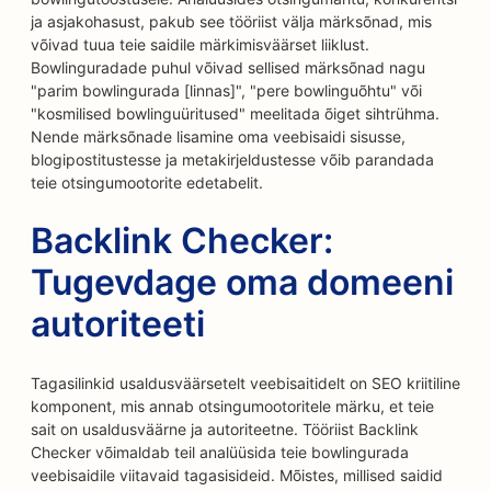
ja asjakohasust, pakub see tööriist välja märksõnad, mis
võivad tuua teie saidile märkimisväärset liiklust.
Bowlinguradade puhul võivad sellised märksõnad nagu
"parim bowlingurada [linnas]", "pere bowlinguõhtu" või
"kosmilised bowlinguüritused" meelitada õiget sihtrühma.
Nende märksõnade lisamine oma veebisaidi sisusse,
blogipostitustesse ja metakirjeldustesse võib parandada
teie otsingumootorite edetabelit.
Backlink Checker:
Tugevdage oma domeeni
autoriteeti
Tagasilinkid usaldusväärsetelt veebisaitidelt on SEO kriitiline
komponent, mis annab otsingumootoritele märku, et teie
sait on usaldusväärne ja autoriteetne. Tööriist Backlink
Checker võimaldab teil analüüsida teie bowlingurada
veebisaidile viitavaid tagasisideid. Mõistes, millised saidid