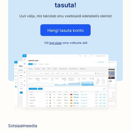
SEO autoremonditöökodadele
tasuta!
SEO käsitöönduslikele kohviröstritele
Uuri välja, mis takistab sinu veebisaidi edetabelis olemist
SEO kautsjoniteenuste jaoks
Hangi tasuta konto
SEO autoettevõtetele
Või
logi sisse
oma volituste abil
SEO pagaritöökodadele
SEO juuksuripoodidele
SEO pankadele
SEO raamatupoodidele
SEO grillimisvõimaluste jaoks
SEO lauamängude kohvikutele
SEO Botoxi ja täiteainete teenuste jaoks
Sotsiaalmeedia