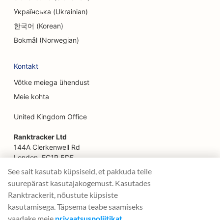
Українська (Ukrainian)
SEO pererestoranidele
한국어 (Korean)
SEO põllumajandusettevõtetest toidukohti
Bokmål (Norwegian)
pakkuvatele restoranidele
Kontakt
SEO finantsplaneerijatele
Võtke meiega ühendust
SEO finantsteenuste jaoks
Meie kohta
SEO Fine Dining restoranidele
United Kingdom Office
SEO kiirtoidurestoranidele
Ranktracker Ltd
SEO floristidele
144A Clerkenwell Rd
London, EC1R 5DF
SEO toidukohtadele
Company No: 08820809
See sait kasutab küpsiseid, et pakkuda teile
felix@ranktracker.com
suurepärast kasutajakogemust. Kasutades
SEO toiduautodele
Ranktrackerit, nõustute küpsiste
SEO Prantsuse kondiitritöökodadele
kasutamisega. Täpsema teabe saamiseks
vaadake meie
privaatsuspoliitikat
.
2015 -
2026
© Ranktracker. All Rights Reserved.