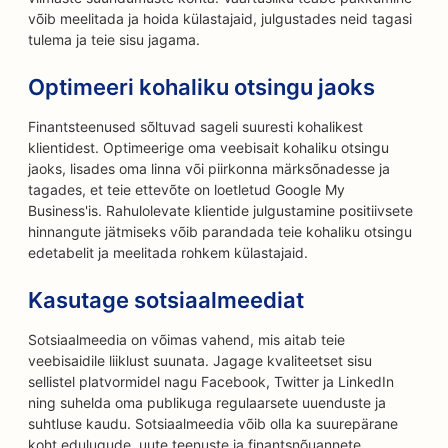
võib meelitada ja hoida külastajaid, julgustades neid tagasi
tulema ja teie sisu jagama.
Optimeeri kohaliku otsingu jaoks
Finantsteenused sõltuvad sageli suuresti kohalikest
klientidest. Optimeerige oma veebisait kohaliku otsingu
jaoks, lisades oma linna või piirkonna märksõnadesse ja
tagades, et teie ettevõte on loetletud Google My
Business'is. Rahulolevate klientide julgustamine positiivsete
hinnangute jätmiseks võib parandada teie kohaliku otsingu
edetabelit ja meelitada rohkem külastajaid.
Kasutage sotsiaalmeediat
Sotsiaalmeedia on võimas vahend, mis aitab teie
veebisaidile liiklust suunata. Jagage kvaliteetset sisu
sellistel platvormidel nagu Facebook, Twitter ja LinkedIn
ning suhelda oma publikuga regulaarsete uuenduste ja
suhtluse kaudu. Sotsiaalmeedia võib olla ka suurepärane
koht edulugude, uute teenuste ja finantsnõuannete