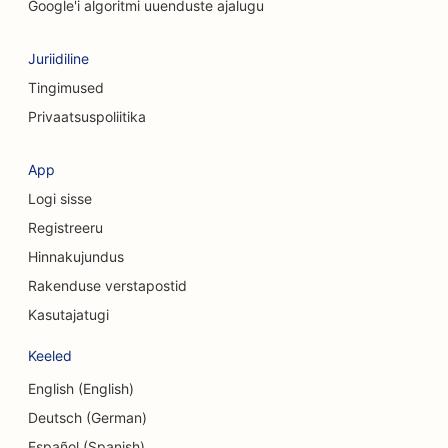
SEO puhastusteenuste jaoks
Google'i algoritmi uuenduste ajalugu
SEO kohvipoodidele
Juriidiline
SEO konsultatsioonifirmadele
Tingimused
Privaatsuspoliitika
SEO kosmeetiliste kirurgide jaoks
SEO rõivakauplustele
App
Logi sisse
SEO valuutavahetusteenuste jaoks
Registreeru
SEO kraniofatsiaalsetele kirurgidele
Hinnakujundus
SEO krediidiühistutele
Rakenduse verstapostid
Kasutajatugi
SEO koogipoodidele
Keeled
SEO tantsustuudiote jaoks
English (English)
SEO päevakeskuste jaoks
Deutsch (German)
SEO võlanõustamise teenuste jaoks
Español (Spanish)