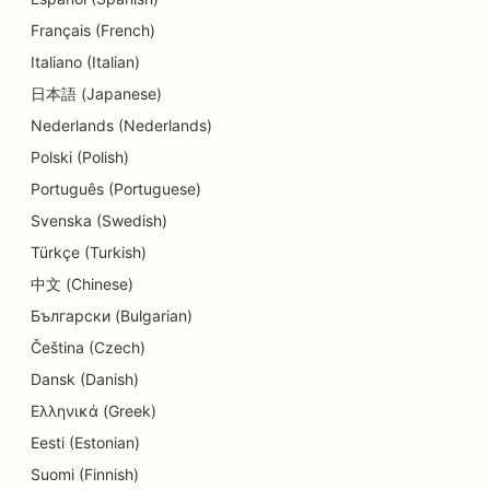
Français (French)
SEO hambaravikliinikutele
Italiano (Italian)
SEO Delis'ile
日本語 (Japanese)
Nederlands (Nederlands)
SEO söögikohtadele
Polski (Polish)
SEO dermabrasiooniteenuste jaoks
Português (Portuguese)
SEO detailide kauplustele
Svenska (Swedish)
Türkçe (Turkish)
SEO Donut kauplustele
中文 (Chinese)
SEO hariduse ja lastehoiuteenuste jaoks
Български (Bulgarian)
SEO keemilise puhastuse jaoks
Čeština (Czech)
Dansk (Danish)
SEO elektrikele
Ελληνικά (Greek)
SEO elektroonikakauplustele
Eesti (Estonian)
Suomi (Finnish)
SEO endodontidele