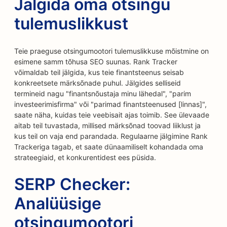
Jälgida oma otsingu
tulemuslikkust
Teie praeguse otsingumootori tulemuslikkuse mõistmine on
esimene samm tõhusa SEO suunas. Rank Tracker
võimaldab teil jälgida, kus teie finantsteenus seisab
konkreetsete märksõnade puhul. Jälgides selliseid
termineid nagu "finantsnõustaja minu lähedal", "parim
investeerimisfirma" või "parimad finantsteenused [linnas]",
saate näha, kuidas teie veebisait ajas toimib. See ülevaade
aitab teil tuvastada, millised märksõnad toovad liiklust ja
kus teil on vaja end parandada. Regulaarne jälgimine Rank
Trackeriga tagab, et saate dünaamiliselt kohandada oma
strateegiaid, et konkurentidest ees püsida.
SERP Checker:
Analüüsige
otsingumootori