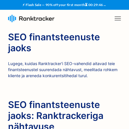
⚡ Flash Sale — 90% off your first month
⏳
00
:
29
:
45
→
SEO finantsteenuste
jaoks
Lugege, kuidas Ranktracker'i SEO-vahendid aitavad teie
finantsteenustel suurendada nähtavust, meelitada rohkem
kliente ja areneda konkurentsitihedal turul.
SEO finantsteenuste
jaoks: Ranktrackeriga
nähtavuse