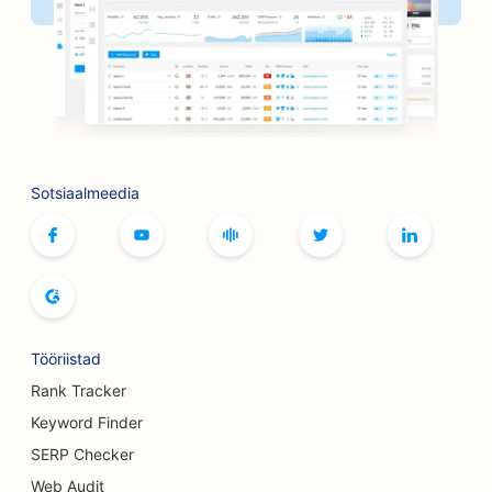
SEO raamatupoodidele
SEO grillimisvõimaluste jaoks
SEO lauamängude kohvikutele
SEO Botoxi ja täiteainete teenuste jaoks
Sotsiaalmeedia
SEO boutique'idele
SEO leivaküpsetiste jaoks
SEO bowlinguradade jaoks
SEO õlletehastele
Tööriistad
SEO rindade suurendamise teenuste jaoks
Rank Tracker
Keyword Finder
SEO buffet-restoranidele
SERP Checker
SEO Burgeri veoautodele
Web Audit