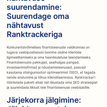
suurendamine:
Suurendage oma
nähtavust
Ranktrackeriga
Konkurentsivõimelises finantsteenuste valdkonnas on
tugeva veebipositsiooni loomine oluline klientide
ligimeelitamiseks ja oma haardeulatuse laiendamiseks.
Finantsteenuste pakkujad, sealhulgas pangad,
investeerimisfirmad ja nõustamisteenused, peavad
kasutama otsingumootori optimeerimist (SEO), et tagada
nende eristumine ja tõhus klienditeenindus. Ranktracker'i
tööriistade pakett aitab teil täiustada oma SEO strateegiat
ja suurendada liiklust teie finantsteenuse veebisaidile.
Järjekorra jälgimine: