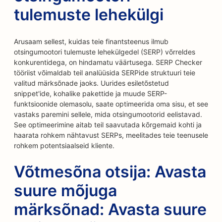
tulemuste lehekülgi
Arusaam sellest, kuidas teie finantsteenus ilmub
otsingumootori tulemuste lehekülgedel (SERP) võrreldes
konkurentidega, on hindamatu väärtusega. SERP Checker
tööriist võimaldab teil analüüsida SERPide struktuuri teie
valitud märksõnade jaoks. Uurides esiletõstetud
snippet'ide, kohalike pakettide ja muude SERP-
funktsioonide olemasolu, saate optimeerida oma sisu, et see
vastaks paremini sellele, mida otsingumootorid eelistavad.
See optimeerimine aitab teil saavutada kõrgemaid kohti ja
haarata rohkem nähtavust SERPs, meelitades teie teenusele
rohkem potentsiaalseid kliente.
Võtmesõna otsija: Avasta
suure mõjuga
märksõnad: Avasta suure