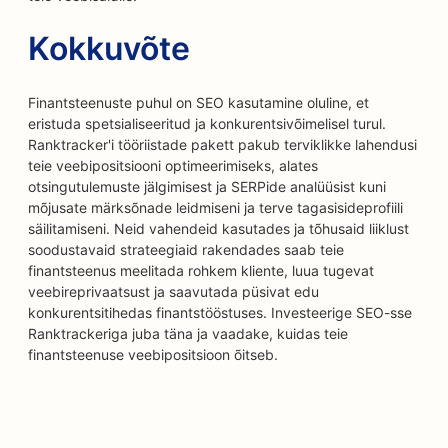
Kokkuvõte
Finantsteenuste puhul on SEO kasutamine oluline, et
eristuda spetsialiseeritud ja konkurentsivõimelisel turul.
Ranktracker'i tööriistade pakett pakub terviklikke lahendusi
teie veebipositsiooni optimeerimiseks, alates
otsingutulemuste jälgimisest ja SERPide analüüsist kuni
mõjusate märksõnade leidmiseni ja terve tagasisideprofiili
säilitamiseni. Neid vahendeid kasutades ja tõhusaid liiklust
soodustavaid strateegiaid rakendades saab teie
finantsteenus meelitada rohkem kliente, luua tugevat
veebireprivaatsust ja saavutada püsivat edu
konkurentsitihedas finantstööstuses. Investeerige SEO-sse
Ranktrackeriga juba täna ja vaadake, kuidas teie
finantsteenuse veebipositsioon õitseb.