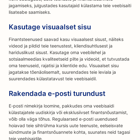
jagamiseks, julgustades kasutajaid külastama teie veebisaiti
lisateabe saamiseks.
Kasutage visuaalset sisu
Finantsteenused saavad kasu visuaalsest sisust, näiteks
videod ja pildid teie teenustest, kliendisuhtlusest ja
hariduslikust sisust. Kasutage oma veebilehel ja
sotsiaalmeedias kvaliteetseid pilte ja videoid, et tutvustada
oma teenuseid, rajatisi ja klientide edu. Visuaalset sisu
jagatakse tõenäolisemalt, suurendades teie leviala ja
suurendades külastatavust teie veebisaidil.
Rakendada e-posti turundust
E-posti nimekirja loomine, pakkudes oma veebisaidi
külastajatele uudiskirja või eksklusiivset finantsnõustamist,
võib olla väga tõhus. Regulaarsed e-posti uuendused
hoiavad teie sihtrühma kursis uute teenuste, eelseisvate
sündmuste ja finantsnõuannete kohta, suunates neid tagasi
teie veebisaidile.