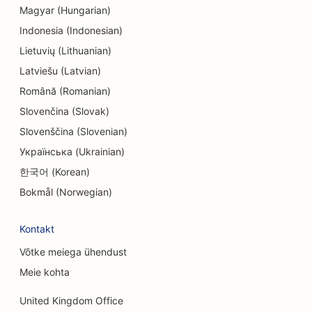
Magyar (Hungarian)
SEO meelelahutuse ja vaba aja veetmise jaoks
Indonesia (Indonesian)
SEO inseneribüroodele
Lietuvių (Lithuanian)
Latviešu (Latvian)
EO etniliste restoranide jaoks
Română (Romanian)
SEO põgenemistubade jaoks
Slovenčina (Slovak)
SEO Facelift teenuste jaoks
Slovenščina (Slovenian)
Українська (Ukrainian)
SEO pererestoranidele
한국어 (Korean)
SEO põllumajandusettevõtetest toidukohti
Bokmål (Norwegian)
pakkuvatele restoranidele
Kontakt
SEO finantsplaneerijatele
Võtke meiega ühendust
SEO finantsteenuste jaoks
Meie kohta
SEO Fine Dining restoranidele
United Kingdom Office