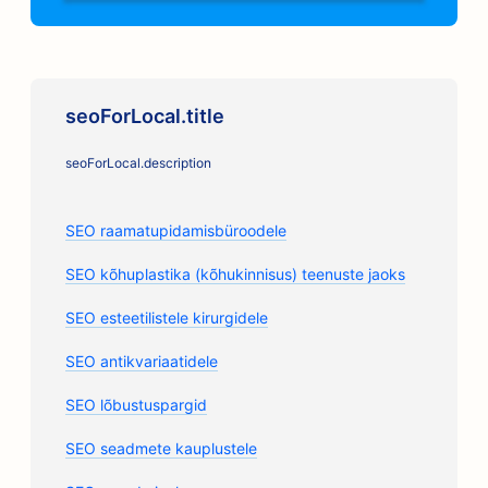
seoForLocal.title
seoForLocal.description
SEO raamatupidamisbüroodele
SEO kõhuplastika (kõhukinnisus) teenuste jaoks
SEO esteetilistele kirurgidele
SEO antikvariaatidele
SEO lõbustuspargid
SEO seadmete kauplustele