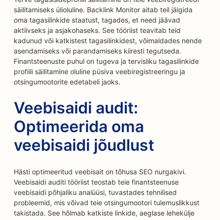
säilitamiseks ülioluline. Backlink Monitor aitab teil jälgida
oma tagasilinkide staatust, tagades, et need jäävad
aktiivseks ja asjakohaseks. See tööriist teavitab teid
kadunud või katkistest tagasilinkidest, võimaldades nende
asendamiseks või parandamiseks kiiresti tegutseda.
Finantsteenuste puhul on tugeva ja tervisliku tagasilinkide
profiili säilitamine oluline püsiva veebiregistreeringu ja
otsingumootorite edetabeli jaoks.
Veebisaidi audit:
Optimeerida oma
veebisaidi jõudlust
Hästi optimeeritud veebisait on tõhusa SEO nurgakivi.
Veebisaidi auditi tööriist teostab teie finantsteenuse
veebisaidi põhjaliku analüüsi, tuvastades tehnilised
probleemid, mis võivad teie otsingumootori tulemuslikkust
takistada. See hõlmab katkiste linkide, aeglase lehekülje