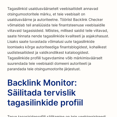
Tagasilinkid usaldusväärsetelt veebisaitidelt annavad
otsingumootoritele märku, et teie veebisait on
usaldusväärne ja autoriteetne. Tööriist Backlink Checker
võimaldab teil analüüsida teie finantsteenuse veebisaidile
viitavaid tagasisideid. Mõistes, millised saidid teile viitavad,
saate hinnata nende tagasilinkide kvaliteeti ja asjakohasust.
Lisaks saate tuvastada võimalusi uute tagasilinkide
loomiseks kõrge autoriteediga finantsblogidest, kohalikest
uudistesaitidest ja valdkondlikest kataloogidest.
Tagasilinkide profiili tugevdamine võib märkimisväärselt
suurendada teie veebisaidi domeeni autoriteeti ja
parandada teie otsingumootorite järjestust.
Backlink Monitor:
Säilitada tervislik
tagasilinkide profiil
Terve tagasisideprofiili säilitamine on teie veebiregistreedi