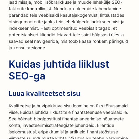
laadimisaja, mobiilisõbralikkuse ja muude lehekülje SEO-
faktorite kontrollimist. Nende probleemide lahendamine
parandab teie veebisaidi kasutajakogemust, lihtsustades
otsingumootorite jaoks teie lehekülgede indekseerimist ja
indekseerimist. Hästi optimeeritud veebisait tagab, et
potentsiaalsed kliendid leiavad teie saidi hõlpsasti üles ja
saavad seal navigeerida, mis toob kaasa rohkem päringuid
ja konsultatsioone.
Kuidas juhtida liiklust
SEO-ga
Luua kvaliteetset sisu
Kvaliteetse ja huvipakkuva sisu loomine on üks tõhusamaid
viise, kuidas juhtida liiklust teie finantsteenuse veebisaidile.
See hõlmab blogipostitusi finantsplaneerimise nõuannete
kohta, investeerimisstrateegiate juhendeid, klientide
iseloomustusi, eripakkumisi ja artikleid finantstööstuse
viimaste suundumuste kohta. Väärtusliku teabe pakkumine