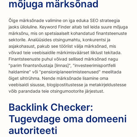
mõjuga märksõnad
Õige märksõnade valimine on iga eduka SEO strateegia
jaoks ülioluline. Keyword Finder aitab teil leida suure mõjuga
märksõnu, mis on spetsiaalselt kohandatud finantsteenuste
sektorile. Analüüsides otsingumahtu, konkurentsi ja
asjakohasust, pakub see tööriist välja märksõnad, mis
võivad teie veebisaidile märkimisväärset liiklust tekitada.
Finantsteenuste puhul võivad sellised märksõnad nagu
"parim finantsnõustaja [linnas]", "investeerimisportfelli
haldamine" või "pensioniplaneerimisteenused" meelitada
õiget sihtrühma. Nende märksõnade lisamine oma
veebisaidi sisusse, blogipostitustesse ja metakirjeldustesse
võib parandada teie otsingumootorite järjestust.
Backlink Checker:
Tugevdage oma domeeni
autoriteeti