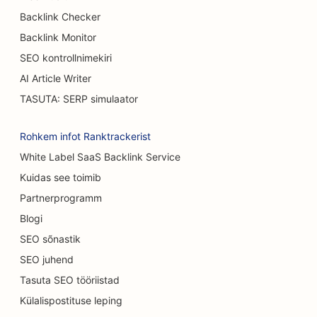
Backlink Checker
SEO Koogipoodide jaoks
Backlink Monitor
SEO autokauplustele
SEO kontrollnimekiri
SEO põletuskirurgidele
AI Article Writer
TASUTA: SERP simulaator
SEO autopesulate jaoks
SEO kohvikutele
Rohkem infot Ranktrackerist
White Label SaaS Backlink Service
SEO vaipade ja põrandakattematerjalide
Kuidas see toimib
kauplustele
Partnerprogramm
SEO Casual Dining restoranidele
Blogi
SEO keemilise koorimise teenuste jaoks
SEO sõnastik
SEO juhend
SEO kassikohvikutele
Tasuta SEO tööriistad
SEO kiropraktikutele
Külalispostituse leping