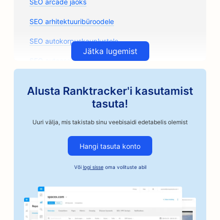
SEO arcade jaoks
SEO arhitektuuribüroodele
SEO autokorpuskauplustele
Jätka lugemist
SEO autoosade kauplustele
SEO kunstiklasside jaoks
Alusta Ranktracker'i kasutamist
SEO autoremonditöökodadele
tasuta!
SEO käsitöönduslikele kohviröstritele
Uuri välja, mis takistab sinu veebisaidi edetabelis olemist
SEO kautsjoniteenuste jaoks
Hangi tasuta konto
SEO autoettevõtetele
Või
logi sisse
oma volituste abil
SEO pagaritöökodadele
SEO juuksuripoodidele
SEO pankadele