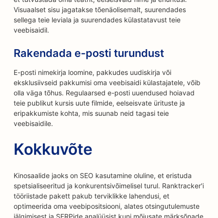
Visuaalset sisu jagatakse tõenäolisemalt, suurendades
sellega teie leviala ja suurendades külastatavust teie
veebisaidil.
Rakendada e-posti turundust
E-posti nimekirja loomine, pakkudes uudiskirja või
eksklusiivseid pakkumisi oma veebisaidi külastajatele, võib
olla väga tõhus. Regulaarsed e-posti uuendused hoiavad
teie publikut kursis uute filmide, eelseisvate ürituste ja
eripakkumiste kohta, mis suunab neid tagasi teie
veebisaidile.
Kokkuvõte
Kinosaalide jaoks on SEO kasutamine oluline, et eristuda
spetsialiseeritud ja konkurentsivõimelisel turul. Ranktracker'i
tööriistade pakett pakub terviklikke lahendusi, et
optimeerida oma veebipositsiooni, alates otsingutulemuste
jälgimisest ja SERPide analüüsist kuni mõjusate märksõnade