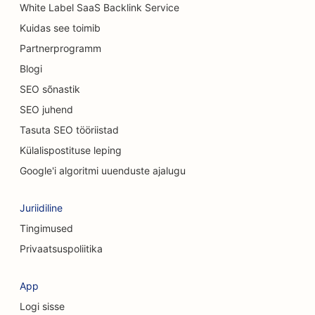
White Label SaaS Backlink Service
SEO vaipade ja põrandakattematerjalide
Kuidas see toimib
kauplustele
Partnerprogramm
SEO Casual Dining restoranidele
Blogi
SEO keemilise koorimise teenuste jaoks
SEO sõnastik
SEO juhend
SEO kassikohvikutele
Tasuta SEO tööriistad
SEO kiropraktikutele
Külalispostituse leping
SEO puhastusteenuste jaoks
Google'i algoritmi uuenduste ajalugu
SEO kohvipoodidele
Juriidiline
SEO konsultatsioonifirmadele
Tingimused
Privaatsuspoliitika
SEO kosmeetiliste kirurgide jaoks
SEO rõivakauplustele
App
Logi sisse
SEO valuutavahetusteenuste jaoks