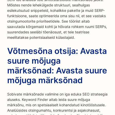
Mõistes nende lehekülgede struktuuri, sealhulgas
esilekutsutud snippeteid, kohalikke pakette ja muid SERP-
funktsioone, saate optimeerida oma sisu nii, et see vastaks
otsingumootorite prioriteetidele. See tööriist aitab
saavutada kõrgemaid kohti ja hõivata rohkem ruumi SERPs,
suurendades seeläbi tõenäosust, et teie teatrisse
meelitatakse potentsiaalseid külastajaid.
Võtmesõna otsija: Avasta
suure mõjuga
märksõnad: Avasta suure
mõjuga märksõnad
Sobivate märksõnade valimine on iga eduka SEO strateegia
aluseks. Keyword Finder aitab leida suure mõjuga
märksõnu, mis on spetsiaalselt kohandatud kinotööstusele.
Analüüsides otsingumahtu, konkurentsi ja asjakohasust,