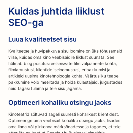
Kuidas juhtida liiklust
SEO-ga
Luua kvaliteetset sisu
Kvaliteetse ja huvipakkuva sisu loomine on üks tõhusamaid
viise, kuidas oma kino veebisaidile liiklust suunata. See
hõlmab blogipostitusi eelseisvate filmiväljaannete kohta,
filmiarvustusi, klientide iseloomustusi, eripakkumisi ja
artikleid uusima kinotehnoloogia kohta. Väärtusliku teabe
pakkumine võib meelitada ja hoida külastajaid, julgustades
neid tagasi tulema ja teie sisu jagama.
Optimeeri kohaliku otsingu jaoks
Kinoteatrid sõltuvad sageli suuresti kohalikest klientidest.
Optimeerige oma veebisait kohaliku otsingu jaoks, lisades
oma linna või piirkonna märksõnadesse ja tagades, et teie
ettevõte on kantud Google My Businessi nimekirja.