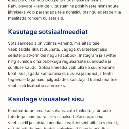
Rahulolevate klientide julgustamine positiivsete hinnangute
jätmiseks võib parandada teie kohaliku otsingu edetabelit ja
meelitada rohkem külastajaid.
Kasutage sotsiaalmeediat
Sotsiaalmeedia on võimas vahend, mis aitab teie
veebisaidile liiklust suunata. Jagage kvaliteetset sisu
sellistel platvormidel nagu Facebook, Instagram ja Twitter
ning suhelda oma publikuga regulaarsete uuenduste ja
suhtluse kaudu. Sotsiaalmeedia võib olla ka suurepärane
koht, kus jagada kampaaniaid, uusi väljaandeid ja teatri
tegevuse tagamaid, julgustades kasutajaid külastama teie
veebisaiti lisateabe saamiseks.
Kasutage visuaalset sisu
Kinoteatrid on oma kaasahaaravate treilerite ja ürituste
fotodega loomupäraselt visuaalsed. Kasutage oma
veebisaidil ja sotsiaalmeedias kvaliteetseid pilte ja videoid,
et tutvustada oma teatrit, eelseisvaid filme ja eriüritusi.