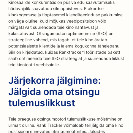
Kinosaalide konkurentsis on püsiva edu saavutamiseks
hädavajalik saavutada silmapaistevus. Erakordse
kinokogemuse ja tipptasemel klienditeeninduse pakkumine
on väga oluline, kuid mõjukas veebipositsioon võib
märgatavalt suurendada teie kino nähtavust ja
külastatavust. Otsingumootori optimeerimine (SEO) on
strateegiline vahend, mis tagab, et teie kino äratab
potentsiaalsete klientide ja laiema kogukonna tähelepanu.
Siin on kirjeldatud, kuidas Ranktracker'i tööriistade pakett
saab optimeerida teie SEO strateegiat ja suurendada liiklust
teie kinoteatri veebisaidile.
Järjekorra jälgimine:
Jälgida oma otsingu
tulemuslikkust
Teie praeguse otsingumootori tulemuslikkuse mõistmine on
ülimalt oluline. Rank Tracker võimaldab teil jälgida oma kino
positsiooni erinevates otsingumootorites. Jälgides