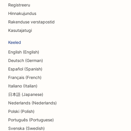
Registreeru
SEO kraniofatsiaalsetele kirurgidele
Hinnakujundus
SEO krediidiühistutele
Rakenduse verstapostid
Kasutajatugi
SEO koogipoodidele
Keeled
SEO tantsustuudiote jaoks
English (English)
SEO päevakeskuste jaoks
Deutsch (German)
SEO võlanõustamise teenuste jaoks
Español (Spanish)
Français (French)
SEO hambaravikliinikutele
Italiano (Italian)
SEO Delis'ile
日本語 (Japanese)
Nederlands (Nederlands)
SEO söögikohtadele
Polski (Polish)
SEO dermabrasiooniteenuste jaoks
Português (Portuguese)
SEO detailide kauplustele
Svenska (Swedish)