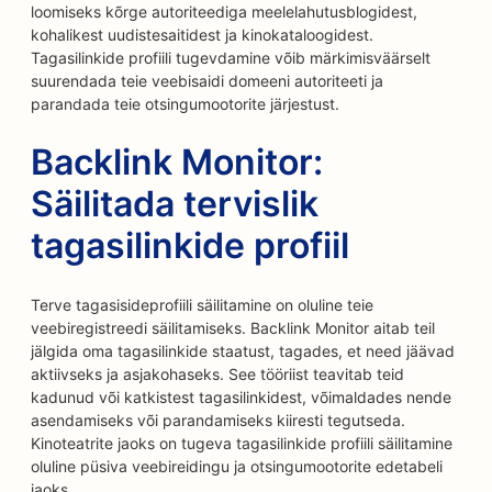
loomiseks kõrge autoriteediga meelelahutusblogidest,
kohalikest uudistesaitidest ja kinokataloogidest.
Tagasilinkide profiili tugevdamine võib märkimisväärselt
suurendada teie veebisaidi domeeni autoriteeti ja
parandada teie otsingumootorite järjestust.
Backlink Monitor:
Säilitada tervislik
tagasilinkide profiil
Terve tagasisideprofiili säilitamine on oluline teie
veebiregistreedi säilitamiseks. Backlink Monitor aitab teil
jälgida oma tagasilinkide staatust, tagades, et need jäävad
aktiivseks ja asjakohaseks. See tööriist teavitab teid
kadunud või katkistest tagasilinkidest, võimaldades nende
asendamiseks või parandamiseks kiiresti tegutseda.
Kinoteatrite jaoks on tugeva tagasilinkide profiili säilitamine
oluline püsiva veebireidingu ja otsingumootorite edetabeli
jaoks.