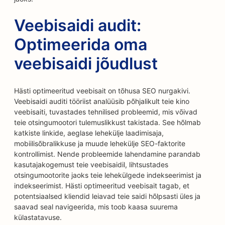
Veebisaidi audit:
Optimeerida oma
veebisaidi jõudlust
Hästi optimeeritud veebisait on tõhusa SEO nurgakivi.
Veebisaidi auditi tööriist analüüsib põhjalikult teie kino
veebisaiti, tuvastades tehnilised probleemid, mis võivad
teie otsingumootori tulemuslikkust takistada. See hõlmab
katkiste linkide, aeglase lehekülje laadimisaja,
mobiilisõbralikkuse ja muude lehekülje SEO-faktorite
kontrollimist. Nende probleemide lahendamine parandab
kasutajakogemust teie veebisaidil, lihtsustades
otsingumootorite jaoks teie lehekülgede indekseerimist ja
indekseerimist. Hästi optimeeritud veebisait tagab, et
potentsiaalsed kliendid leiavad teie saidi hõlpsasti üles ja
saavad seal navigeerida, mis toob kaasa suurema
külastatavuse.