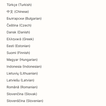
Türkçe (Turkish)
SEO Donut kauplustele
中文 (Chinese)
SEO hariduse ja lastehoiuteenuste jaoks
Български (Bulgarian)
SEO keemilise puhastuse jaoks
Čeština (Czech)
Dansk (Danish)
SEO elektrikele
Ελληνικά (Greek)
SEO elektroonikakauplustele
Eesti (Estonian)
Suomi (Finnish)
SEO endodontidele
Magyar (Hungarian)
SEO meelelahutuse ja vaba aja veetmise jaoks
Indonesia (Indonesian)
SEO inseneribüroodele
Lietuvių (Lithuanian)
Latviešu (Latvian)
EO etniliste restoranide jaoks
Română (Romanian)
SEO põgenemistubade jaoks
Slovenčina (Slovak)
SEO Facelift teenuste jaoks
Slovenščina (Slovenian)