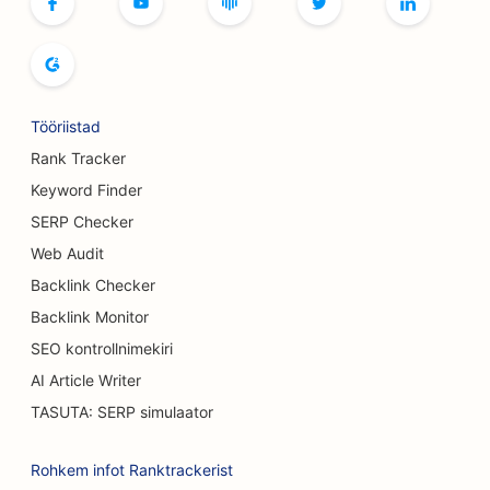
SEO leivaküpsetiste jaoks
SEO bowlinguradade jaoks
SEO õlletehastele
Tööriistad
SEO rindade suurendamise teenuste jaoks
Rank Tracker
Keyword Finder
SEO buffet-restoranidele
SERP Checker
SEO Burgeri veoautodele
Web Audit
Backlink Checker
SEO Koogipoodide jaoks
Backlink Monitor
SEO autokauplustele
SEO kontrollnimekiri
SEO põletuskirurgidele
AI Article Writer
TASUTA: SERP simulaator
SEO autopesulate jaoks
SEO kohvikutele
Rohkem infot Ranktrackerist