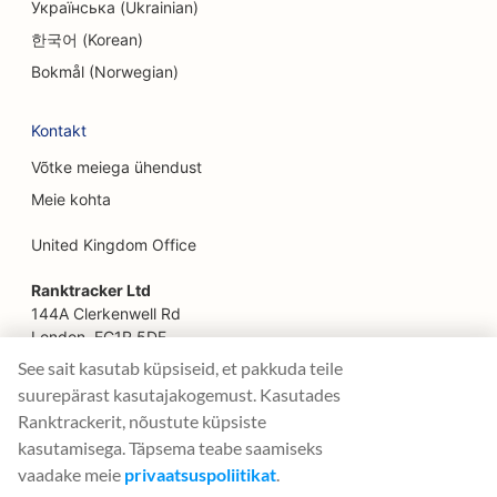
Українська (Ukrainian)
SEO pererestoranidele
한국어 (Korean)
SEO põllumajandusettevõtetest toidukohti
Bokmål (Norwegian)
pakkuvatele restoranidele
Kontakt
SEO finantsplaneerijatele
Võtke meiega ühendust
SEO finantsteenuste jaoks
Meie kohta
SEO Fine Dining restoranidele
United Kingdom Office
SEO kiirtoidurestoranidele
Ranktracker Ltd
SEO floristidele
144A Clerkenwell Rd
London, EC1R 5DF
SEO toidukohtadele
Company No: 08820809
See sait kasutab küpsiseid, et pakkuda teile
felix@ranktracker.com
suurepärast kasutajakogemust. Kasutades
SEO toiduautodele
Ranktrackerit, nõustute küpsiste
SEO Prantsuse kondiitritöökodadele
kasutamisega. Täpsema teabe saamiseks
vaadake meie
privaatsuspoliitikat
.
2015 -
2026
© Ranktracker. All Rights Reserved.
SEO külmutatud jogurti kauplustele