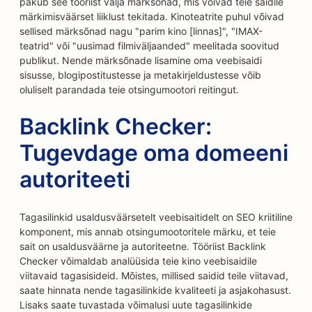
pakub see tööriist välja märksõnad, mis võivad teie saidile
märkimisväärset liiklust tekitada. Kinoteatrite puhul võivad
sellised märksõnad nagu "parim kino [linnas]", "IMAX-
teatrid" või "uusimad filmiväljaanded" meelitada soovitud
publikut. Nende märksõnade lisamine oma veebisaidi
sisusse, blogipostitustesse ja metakirjeldustesse võib
oluliselt parandada teie otsingumootori reitingut.
Backlink Checker:
Tugevdage oma domeeni
autoriteeti
Tagasilinkid usaldusväärsetelt veebisaitidelt on SEO kriitiline
komponent, mis annab otsingumootoritele märku, et teie
sait on usaldusväärne ja autoriteetne. Tööriist Backlink
Checker võimaldab analüüsida teie kino veebisaidile
viitavaid tagasisideid. Mõistes, millised saidid teile viitavad,
saate hinnata nende tagasilinkide kvaliteeti ja asjakohasust.
Lisaks saate tuvastada võimalusi uute tagasilinkide