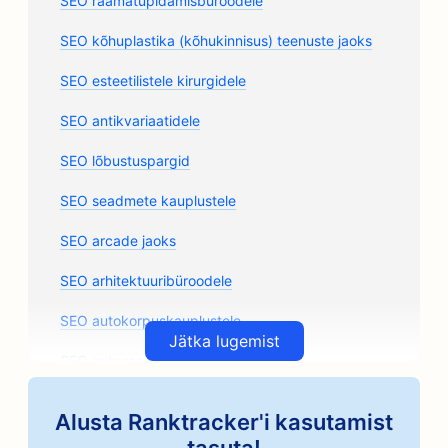
SEO raamatupidamisbüroodele
SEO kõhuplastika (kõhukinnisus) teenuste jaoks
SEO esteetilistele kirurgidele
SEO antikvariaatidele
SEO lõbustuspargid
SEO seadmete kauplustele
SEO arcade jaoks
SEO arhitektuuribüroodele
SEO autokorpuskauplustele
Jätka lugemist
SEO autoosade kauplustele
SEO kunstiklasside jaoks
Alusta Ranktracker'i kasutamist
SEO autoremonditöökodadele