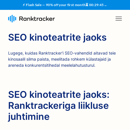
⚡ Flash Sale — 90% off your first month
⏳
00
:
29
:
45
→
SEO kinoteatrite jaoks
Lugege, kuidas Ranktracker'i SEO-vahendid aitavad teie
kinosaalil silma paista, meelitada rohkem külastajaid ja
areneda konkurentsitihedal meelelahutusturul.
SEO kinoteatrite jaoks:
Ranktrackeriga liikluse
juhtimine