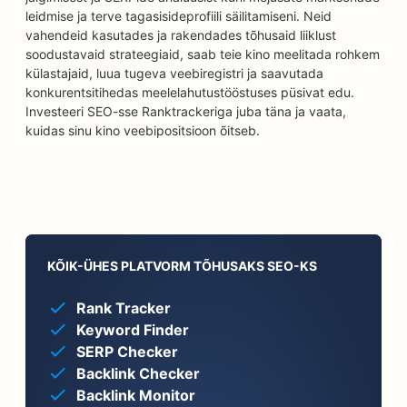
leidmise ja terve tagasisideprofiili säilitamiseni. Neid
vahendeid kasutades ja rakendades tõhusaid liiklust
soodustavaid strateegiaid, saab teie kino meelitada rohkem
külastajaid, luua tugeva veebiregistri ja saavutada
konkurentsitihedas meelelahutustööstuses püsivat edu.
Investeeri SEO-sse Ranktrackeriga juba täna ja vaata,
kuidas sinu kino veebipositsioon õitseb.
KÕIK-ÜHES PLATVORM TÕHUSAKS SEO-KS
Rank Tracker
Keyword Finder
SERP Checker
Backlink Checker
Backlink Monitor