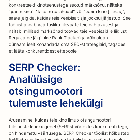
konkreetseid kinoteenustega seotud märksõnu, näiteks
"parim kino", "kino minu lähedal" või "parim kino [linnas]",
saate jälgida, kuidas teie veebisait aja jooksul järjestub. See
tööriist annab väärtusliku ülevaate teie nähtavusest ja
näitab, millised märksõnad toovad teie veebisaidile liiklust.
Regulaarne jälgimine Rank Trackeriga võimaldab
dünaamiliselt kohandada oma SEO-strateegiaid, tagades,
et jääte konkurentidest ettepoole.
SERP Checker:
Analüüsige
otsingumootori
tulemuste lehekülgi
Arusaamine, kuidas teie kino ilmub otsingumootori
tulemuste lehekülgedel (SERPs) võrreldes konkurentidega,
on hindamatu väärtusega. SERP Checker tööriist hõlbustab
SERPide analüüsi teie sihtotstarbeliste märksõnade jaoks.