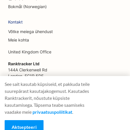
Bokmål (Norwegian)
SEO pererestoranidele
Kontakt
SEO finantsplaneerijatele
Võtke meiega ühendust
SEO kiirtoidurestoranidele
Meie kohta
SEO floristidele
United Kingdom Office
SEO Fine Dining restoranidele
Ranktracker Ltd
SEO finantsteenuste jaoks
144A Clerkenwell Rd
London, EC1R 5DF
SEO toidukohtadele
Company No: 08820809
See sait kasutab küpsiseid, et pakkuda teile
felix@ranktracker.com
suurepärast kasutajakogemust. Kasutades
SEO Prantsuse kondiitritöökodadele
Ranktrackerit, nõustute küpsiste
SEO toiduautodele
kasutamisega. Täpsema teabe saamiseks
vaadake meie
privaatsuspoliitikat
.
2015 -
2026
© Ranktracker. All Rights Reserved.
SEO mööblikaupluste jaoks
Aktsepteeri
SEO külmutatud jogurti kauplustele