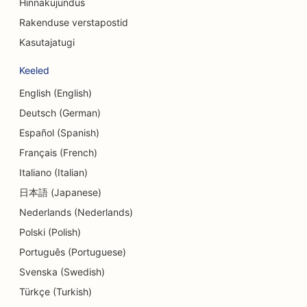
Hinnakujundus
SEO Delis'ile
Rakenduse verstapostid
Kasutajatugi
SEO võlanõustamise teenuste jaoks
Keeled
SEO valuutavahetusteenuste jaoks
English (English)
SEO tantsustuudiote jaoks
Deutsch (German)
SEO dermabrasiooniteenuste jaoks
Español (Spanish)
Français (French)
SEO päevakeskuste jaoks
Italiano (Italian)
SEO hambaravikliinikutele
日本語 (Japanese)
Nederlands (Nederlands)
SEO detailide kauplustele
Polski (Polish)
SEO söögikohtadele
Português (Portuguese)
SEO koogipoodidele
Svenska (Swedish)
Türkçe (Turkish)
SEO hariduse ja lastehoiuteenuste jaoks