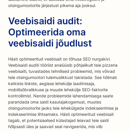
otsingumootorite järjestust pikema aja jooksul.
Veebisaidi audit:
Optimeerida oma
veebisaidi jõudlust
Hästi optimeeritud veebisait on tõhusa SEO nurgakivi.
Veebisaidi auditi tööriist analüüsib põhjalikult teie pizzeria
veebisaiti, tuvastades tehnilised probleemid, mis võivad
teie otsingumootori tulemuslikkust takistada. See hõlmab
katkiste linkide, aeglase lehekülje laadimisaja,
mobiilisõbralikkuse ja muude lehekülje SEO-faktorite
kontrollimist. Nende probleemide lahendamisega saate
parandada oma saidi kasutajakogemust, muutes
otsingumootorite jaoks teie lehekülgede indekseerimise ja
indekseerimise lihtsamaks. Hästi optimeeritud veebisait
tagab, et potentsiaalsed külastajad leiavad teie saidi
hõlpsasti üles ja saavad seal navigeerida, mis viib