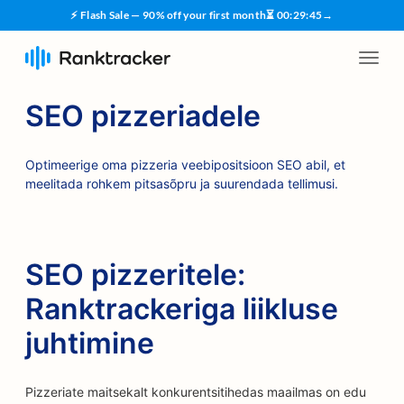
⚡ Flash Sale — 90% off your first month
⏳
00
:
29
:
45
→
SEO pizzeriadele
Optimeerige oma pizzeria veebipositsioon SEO abil, et
meelitada rohkem pitsasõpru ja suurendada tellimusi.
SEO pizzeritele:
Ranktrackeriga liikluse
juhtimine
Pizzeriate maitsekalt konkurentsitihedas maailmas on edu