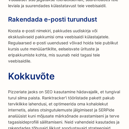
leviala ja suurendades külastatavust teie veebisaidil.
Rakendada e-posti turundust
Koosta e-posti nimekiri, pakkudes uudiskirja või
eksklusiivseid pakkumisi oma veebisaidi külastajatele.
Regulaarsed e-posti uuendused võivad hoida teie publikut
kursis uute menüüartiklite, eelseisvate ürituste ja
eripakkumiste kohta, mis suunab neid tagasi teie
veebisaidile.
Kokkuvõte
Pizzeriate jaoks on SEO kasutamine hädavajalik, et tungival
turul silma paista. Ranktracker'i tööriistade pakett pakub
terviklikke lahendusi, et optimeerida oma kohalolekut
internetis, alates otsingutulemuste jälgimisest ja SERPide
analüüsist kuni mõjusate märksõnade avastamiseni ja terve
tagasisideprofiili säilitamiseni. Neid vahendeid kasutades ja
rakendades tõhusaid liiklust soodustavaid strateegiaid,