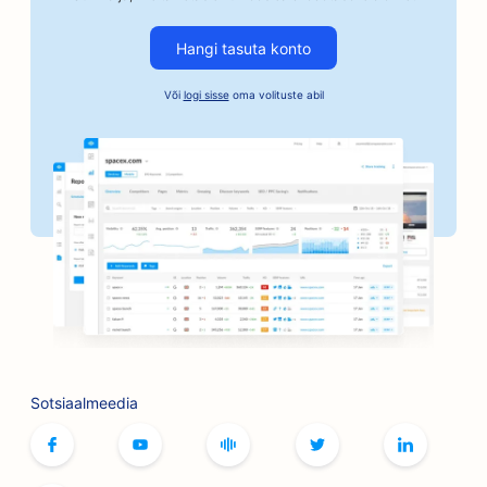
SEO autoettevõtetele
Hangi tasuta konto
SEO kautsjoniteenuste jaoks
Või
logi sisse
oma volituste abil
SEO pankadele
SEO pagaritöökodadele
SEO juuksuripoodidele
SEO grillimisvõimaluste jaoks
SEO boutique'idele
SEO Botoxi ja täiteainete teenuste jaoks
SEO bowlinguradade jaoks
Sotsiaalmeedia
SEO lauamängude kohvikutele
SEO raamatupoodidele