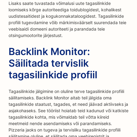
Lisaks saate tuvastada võimalusi uute tagasilinkide
loomiseks kõrge autoriteediga toidublogidest, kohalikest
uudistesaitidest ja kogukonnakataloogidest. Tagasilinkide
profiili tugevdamine võib märkimisväärselt suurendada teie
veebisaidi domeeni autoriteeti ja parandada teie
otsingumootorite järjestust.
Backlink Monitor:
Säilitada tervislik
tagasilinkide profiil
Tagasilinkide jälgimine on oluline terve tagasilinkide profiili
säilitamiseks. Backlink Monitor aitab teil jälgida oma
tagasilinkide staatust, tagades, et need jäävad aktiivseks ja
asjakohaseks. See tööriist hoiatab teid kadunud või katkiste
tagasilinkide kohta, mis võimaldab teil võtta kiireid
meetmeid nende asendamiseks või parandamiseks.
Pizzeria jaoks on tugeva ja tervisliku tagasilinkide profiili
säilitamine oluline, et säilitada oma veebiregistrit ja