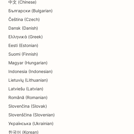
中文 (Chinese)
SEO Donut kauplustele
Български (Bulgarian)
SEO elektrikele
Čeština (Czech)
Dansk (Danish)
SEO keemilise puhastuse jaoks
Ελληνικά (Greek)
SEO elektroonikakauplustele
Eesti (Estonian)
Suomi (Finnish)
SEO inseneribüroodele
Magyar (Hungarian)
SEO endodontidele
Indonesia (Indonesian)
SEO meelelahutuse ja vaba aja veetmise jaoks
Lietuvių (Lithuanian)
Latviešu (Latvian)
SEO põgenemistubade jaoks
Română (Romanian)
EO etniliste restoranide jaoks
Slovenčina (Slovak)
SEO põllumajandusettevõtetest toidukohti
Slovenščina (Slovenian)
pakkuvatele restoranidele
Українська (Ukrainian)
한국어 (Korean)
SEO Facelift teenuste jaoks