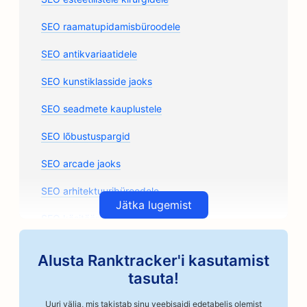
SEO raamatupidamisbüroodele
SEO antikvariaatidele
SEO kunstiklasside jaoks
SEO seadmete kauplustele
SEO lõbustuspargid
SEO arcade jaoks
SEO arhitektuuribüroodele
Jätka lugemist
SEO käsitöönduslikele kohviröstritele
SEO autoosade kauplustele
Alusta Ranktracker'i kasutamist
SEO autoremonditöökodadele
tasuta!
SEO autokorpuskauplustele
Uuri välja, mis takistab sinu veebisaidi edetabelis olemist