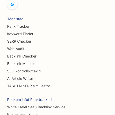
SEO leivaküpsetiste jaoks
SEO õlletehastele
Tööriistad
SEO rindade suurendamise teenuste jaoks
Rank Tracker
Keyword Finder
SEO buffet-restoranidele
SERP Checker
SEO Burgeri veoautodele
Web Audit
Backlink Checker
SEO põletuskirurgidele
Backlink Monitor
SEO kohvikutele
SEO kontrollnimekiri
SEO Koogipoodide jaoks
AI Article Writer
TASUTA: SERP simulaator
SEO Casual Dining restoranidele
SEO vaipade ja põrandakattematerjalide
Rohkem infot Ranktrackerist
kauplustele
White Label SaaS Backlink Service
Kuidas see toimib
SEO autopesulate jaoks