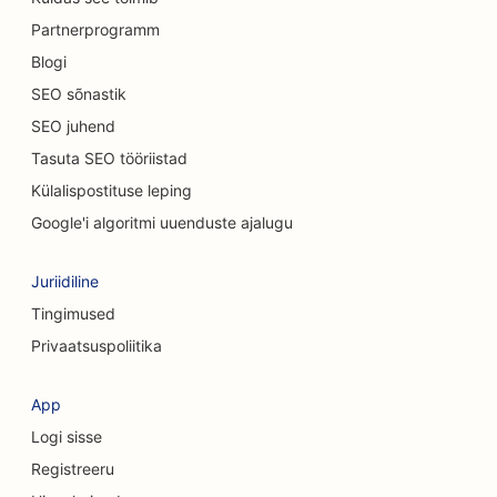
Partnerprogramm
SEO autokauplustele
Blogi
SEO puhastusteenuste jaoks
SEO sõnastik
SEO juhend
SEO kiropraktikutele
Tasuta SEO tööriistad
SEO kassikohvikutele
Külalispostituse leping
SEO keemilise koorimise teenuste jaoks
Google'i algoritmi uuenduste ajalugu
SEO rõivakauplustele
Juriidiline
SEO kraniofatsiaalsetele kirurgidele
Tingimused
Privaatsuspoliitika
SEO kohvipoodidele
SEO kosmeetiliste kirurgide jaoks
App
Logi sisse
SEO krediidiühistutele
Registreeru
SEO konsultatsioonifirmadele