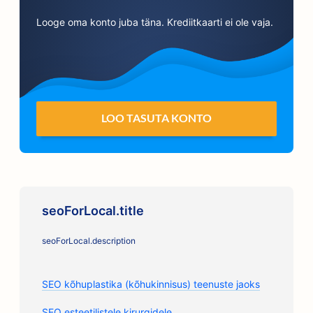
Looge oma konto juba täna. Krediitkaarti ei ole vaja.
LOO TASUTA KONTO
seoForLocal.title
seoForLocal.description
SEO kõhuplastika (kõhukinnisus) teenuste jaoks
SEO esteetilistele kirurgidele