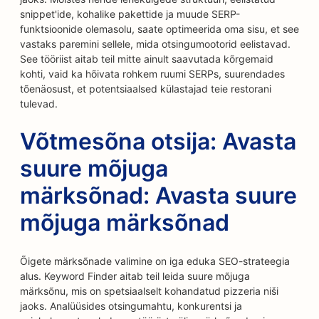
snippet'ide, kohalike pakettide ja muude SERP-
funktsioonide olemasolu, saate optimeerida oma sisu, et see
vastaks paremini sellele, mida otsingumootorid eelistavad.
See tööriist aitab teil mitte ainult saavutada kõrgemaid
kohti, vaid ka hõivata rohkem ruumi SERPs, suurendades
tõenäosust, et potentsiaalsed külastajad teie restorani
tulevad.
Võtmesõna otsija: Avasta
suure mõjuga
märksõnad: Avasta suure
mõjuga märksõnad
Õigete märksõnade valimine on iga eduka SEO-strateegia
alus. Keyword Finder aitab teil leida suure mõjuga
märksõnu, mis on spetsiaalselt kohandatud pizzeria niši
jaoks. Analüüsides otsingumahtu, konkurentsi ja