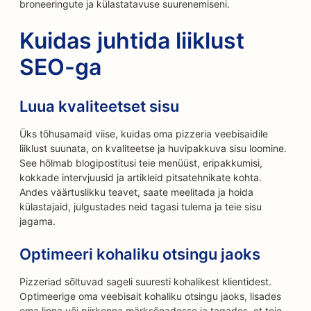
broneeringute ja külastatavuse suurenemiseni.
Kuidas juhtida liiklust
SEO-ga
Luua kvaliteetset sisu
Üks tõhusamaid viise, kuidas oma pizzeria veebisaidile
liiklust suunata, on kvaliteetse ja huvipakkuva sisu loomine.
See hõlmab blogipostitusi teie menüüst, eripakkumisi,
kokkade intervjuusid ja artikleid pitsatehnikate kohta.
Andes väärtuslikku teavet, saate meelitada ja hoida
külastajaid, julgustades neid tagasi tulema ja teie sisu
jagama.
Optimeeri kohaliku otsingu jaoks
Pizzeriad sõltuvad sageli suuresti kohalikest klientidest.
Optimeerige oma veebisait kohaliku otsingu jaoks, lisades
oma linna või piirkonna märksõnadesse ja tagades, et teie