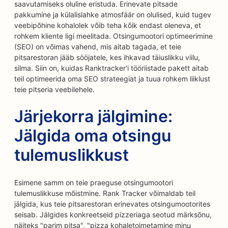
saavutamiseks oluline eristuda. Erinevate pitsade
pakkumine ja külalislahke atmosfäär on olulised, kuid tugev
veebipõhine kohalolek võib teha kõik endast oleneva, et
rohkem kliente ligi meelitada. Otsingumootori optimeerimine
(SEO) on võimas vahend, mis aitab tagada, et teie
pitsarestoran jääb sööjatele, kes ihkavad täiuslikku viilu,
silma. Siin on, kuidas Ranktracker'i tööriistade pakett aitab
teil optimeerida oma SEO strateegiat ja tuua rohkem liiklust
teie pitseria veebilehele.
Järjekorra jälgimine:
Jälgida oma otsingu
tulemuslikkust
Esimene samm on teie praeguse otsingumootori
tulemuslikkuse mõistmine. Rank Tracker võimaldab teil
jälgida, kus teie pitsarestoran erinevates otsingumootorites
seisab. Jälgides konkreetseid pizzeriaga seotud märksõnu,
näiteks "parim pitsa", "pizza kohaletoimetamine minu