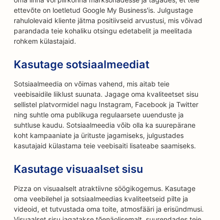
ettevõte on loetletud Google My Business'is. Julgustage
rahulolevaid kliente jätma positiivseid arvustusi, mis võivad
parandada teie kohaliku otsingu edetabelit ja meelitada
rohkem külastajaid.
Kasutage sotsiaalmeediat
Sotsiaalmeedia on võimas vahend, mis aitab teie
veebisaidile liiklust suunata. Jagage oma kvaliteetset sisu
sellistel platvormidel nagu Instagram, Facebook ja Twitter
ning suhtle oma publikuga regulaarsete uuenduste ja
suhtluse kaudu. Sotsiaalmeedia võib olla ka suurepärane
koht kampaaniate ja ürituste jagamiseks, julgustades
kasutajaid külastama teie veebisaiti lisateabe saamiseks.
Kasutage visuaalset sisu
Pizza on visuaalselt atraktiivne söögikogemus. Kasutage
oma veebilehel ja sotsiaalmeedias kvaliteetseid pilte ja
videoid, et tutvustada oma toite, atmosfääri ja erisündmusi.
Visuaalset sisu jagatakse tõenäolisemalt, suurendades teie