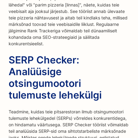
lähedal" või "parim pizzeria [linnas]", näete, kuidas teie
veebisait aja jooksul järjestub. See tööriist annab ülevaate
teie pizzeria nähtavusest ja aitab teil kindlaks teha, millised
märksõnad toovad teie veebisaidile liiklust. Regulaarne
jälgimine Rank Trackeriga võimaldab teil dünaamiliselt
kohandada oma SEO-strateegiaid ja säilitada
konkurentsieelist.
SERP Checker:
Analüüsige
otsingumootori
tulemuste lehekülgi
Teadmine, kuidas teie pitsarestoran ilmub otsingumootori
tulemuste lehekülgedel (SERPs) võrreldes konkurentidega,
on hindamatu väärtusega. SERP Checker tööriist võimaldab
teil analüüsida SERP-sid oma sihtotstarbeliste märksõnade
jaoks. Mõistes nende lehekülgede struktuuri, eelistatud