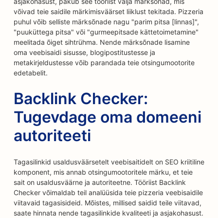
asjakohasust, pakub see tööriist välja märksõnad, mis
võivad teie saidile märkimisväärset liiklust tekitada. Pizzeria
puhul võib selliste märksõnade nagu "parim pitsa [linnas]",
"puuküttega pitsa" või "gurmeepitsade kättetoimetamine"
meelitada õiget sihtrühma. Nende märksõnade lisamine
oma veebisaidi sisusse, blogipostitustesse ja
metakirjeldustesse võib parandada teie otsingumootorite
edetabelit.
Backlink Checker:
Tugevdage oma domeeni
autoriteeti
Tagasilinkid usaldusväärsetelt veebisaitidelt on SEO kriitiline
komponent, mis annab otsingumootoritele märku, et teie
sait on usaldusväärne ja autoriteetne. Tööriist Backlink
Checker võimaldab teil analüüsida teie pizzeria veebisaidile
viitavaid tagasisideid. Mõistes, millised saidid teile viitavad,
saate hinnata nende tagasilinkide kvaliteeti ja asjakohasust.