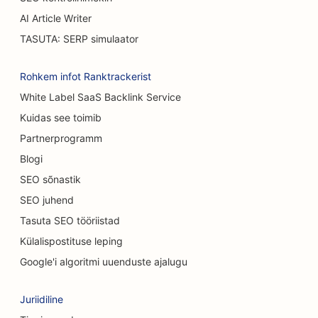
SEO Koogipoodide jaoks
AI Article Writer
TASUTA: SERP simulaator
SEO Casual Dining restoranidele
SEO vaipade ja põrandakattematerjalide
Rohkem infot Ranktrackerist
kauplustele
White Label SaaS Backlink Service
Kuidas see toimib
SEO autopesulate jaoks
Partnerprogramm
SEO autokauplustele
Blogi
SEO puhastusteenuste jaoks
SEO sõnastik
SEO juhend
SEO kiropraktikutele
Tasuta SEO tööriistad
SEO kassikohvikutele
Külalispostituse leping
SEO keemilise koorimise teenuste jaoks
Google'i algoritmi uuenduste ajalugu
SEO rõivakauplustele
Juriidiline
SEO kraniofatsiaalsetele kirurgidele