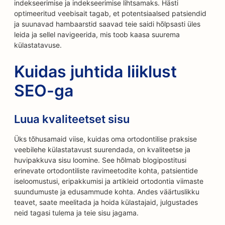
indekseerimise ja indekseerimise lihtsamaks. Hästi
optimeeritud veebisait tagab, et potentsiaalsed patsiendid
ja suunavad hambaarstid saavad teie saidi hõlpsasti üles
leida ja sellel navigeerida, mis toob kaasa suurema
külastatavuse.
Kuidas juhtida liiklust
SEO-ga
Luua kvaliteetset sisu
Üks tõhusamaid viise, kuidas oma ortodontilise praksise
veebilehe külastatavust suurendada, on kvaliteetse ja
huvipakkuva sisu loomine. See hõlmab blogipostitusi
erinevate ortodontiliste ravimeetodite kohta, patsientide
iseloomustusi, eripakkumisi ja artikleid ortodontia viimaste
suundumuste ja edusammude kohta. Andes väärtuslikku
teavet, saate meelitada ja hoida külastajaid, julgustades
neid tagasi tulema ja teie sisu jagama.