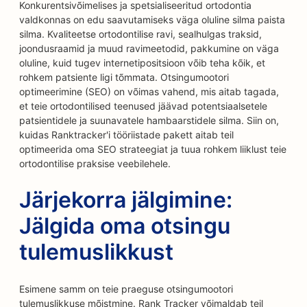
Konkurentsivõimelises ja spetsialiseeritud ortodontia
valdkonnas on edu saavutamiseks väga oluline silma paista
silma. Kvaliteetse ortodontilise ravi, sealhulgas traksid,
joondusraamid ja muud ravimeetodid, pakkumine on väga
oluline, kuid tugev internetipositsioon võib teha kõik, et
rohkem patsiente ligi tõmmata. Otsingumootori
optimeerimine (SEO) on võimas vahend, mis aitab tagada,
et teie ortodontilised teenused jäävad potentsiaalsetele
patsientidele ja suunavatele hambaarstidele silma. Siin on,
kuidas Ranktracker'i tööriistade pakett aitab teil
optimeerida oma SEO strateegiat ja tuua rohkem liiklust teie
ortodontilise praksise veebilehele.
Järjekorra jälgimine:
Jälgida oma otsingu
tulemuslikkust
Esimene samm on teie praeguse otsingumootori
tulemuslikkuse mõistmine. Rank Tracker võimaldab teil