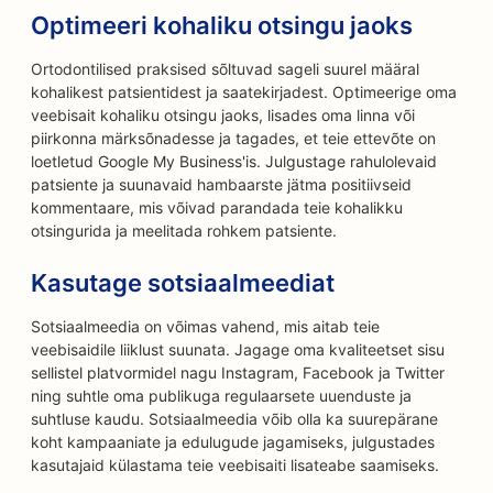
Optimeeri kohaliku otsingu jaoks
Ortodontilised praksised sõltuvad sageli suurel määral
kohalikest patsientidest ja saatekirjadest. Optimeerige oma
veebisait kohaliku otsingu jaoks, lisades oma linna või
piirkonna märksõnadesse ja tagades, et teie ettevõte on
loetletud Google My Business'is. Julgustage rahulolevaid
patsiente ja suunavaid hambaarste jätma positiivseid
kommentaare, mis võivad parandada teie kohalikku
otsingurida ja meelitada rohkem patsiente.
Kasutage sotsiaalmeediat
Sotsiaalmeedia on võimas vahend, mis aitab teie
veebisaidile liiklust suunata. Jagage oma kvaliteetset sisu
sellistel platvormidel nagu Instagram, Facebook ja Twitter
ning suhtle oma publikuga regulaarsete uuenduste ja
suhtluse kaudu. Sotsiaalmeedia võib olla ka suurepärane
koht kampaaniate ja edulugude jagamiseks, julgustades
kasutajaid külastama teie veebisaiti lisateabe saamiseks.