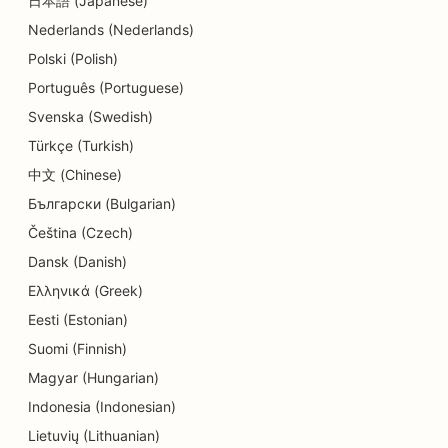
日本語 (Japanese)
Nederlands (Nederlands)
SEO detailide kauplustele
Polski (Polish)
SEO söögikohtadele
Português (Portuguese)
SEO koogipoodidele
Svenska (Swedish)
Türkçe (Turkish)
SEO hariduse ja lastehoiuteenuste jaoks
中文 (Chinese)
SEO Donut kauplustele
Български (Bulgarian)
SEO elektrikele
Čeština (Czech)
Dansk (Danish)
SEO keemilise puhastuse jaoks
Ελληνικά (Greek)
SEO elektroonikakauplustele
Eesti (Estonian)
Suomi (Finnish)
SEO inseneribüroodele
Magyar (Hungarian)
SEO endodontidele
Indonesia (Indonesian)
SEO meelelahutuse ja vaba aja veetmise jaoks
Lietuvių (Lithuanian)