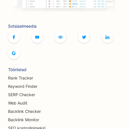
SEO Botoxi ja täiteainete teenuste jaoks
SEO bowlinguradade jaoks
Sotsiaalmeedia
SEO lauamängude kohvikutele
SEO raamatupoodidele
SEO leivaküpsetiste jaoks
SEO õlletehastele
Tööriistad
SEO rindade suurendamise teenuste jaoks
Rank Tracker
Keyword Finder
SEO buffet-restoranidele
SERP Checker
SEO Burgeri veoautodele
Web Audit
Backlink Checker
SEO põletuskirurgidele
Backlink Monitor
SEO kohvikutele
SEO kontrollnimekiri