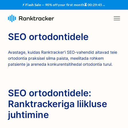
⚡ Flash Sale — 90% off your first month
⏳
00
:
29
:
45
→
SEO ortodontidele
Avastage, kuidas Ranktracker'i SEO-vahendid aitavad teie
ortodontia praksisel silma paista, meelitada rohkem
patsiente ja areneda konkurentsitihedal ortodontia turul.
SEO ortodontidele:
Ranktrackeriga liikluse
juhtimine