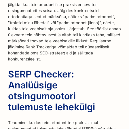
jälgida, kus teie ortodontiline praksis erinevates
otsingumootorites seisab. Jälgides konkreetseid
ortodontiaga seotud märksõnu, näiteks "parim ortodont",
"traksid minu lähedal" või "parim ortodont [linna]", näete,
kuidas teie veebisait aja jooksul järjestub. See tööriist annab
ülevaate teie nähtavusest ja aitab teil kindlaks teha, millised
märksõnad toovad teie veebisaidile liiklust. Regulaarne
jälgimine Rank Trackeriga võimaldab teil dünaamiliselt
kohandada oma SEO-strateegiaid ja säilitada
konkurentsieelist.
SERP Checker:
Analüüsige
otsingumootori
tulemuste lehekülgi
Teadmine, kuidas teie ortodontiline praksis ilmub
otsingumootori tulemuste lehekülgedel (SERPs) võrreldes