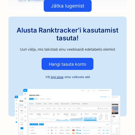
Jätka lugemist
SEO käsitöönduslikele kohviröstritele
SEO autoosade kauplustele
Alusta Ranktracker'i kasutamist
SEO autoremonditöökodadele
tasuta!
SEO autokorpuskauplustele
Uuri välja, mis takistab sinu veebisaidi edetabelis olemist
SEO autoettevõtetele
Hangi tasuta konto
SEO kautsjoniteenuste jaoks
Või
logi sisse
oma volituste abil
SEO pankadele
SEO pagaritöökodadele
SEO juuksuripoodidele
SEO grillimisvõimaluste jaoks
SEO boutique'idele