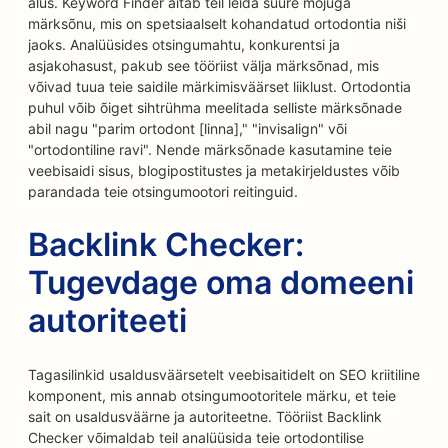
alus. Keyword Finder aitab teil leida suure mõjuga
märksõnu, mis on spetsiaalselt kohandatud ortodontia niši
jaoks. Analüüsides otsingumahtu, konkurentsi ja
asjakohasust, pakub see tööriist välja märksõnad, mis
võivad tuua teie saidile märkimisväärset liiklust. Ortodontia
puhul võib õiget sihtrühma meelitada selliste märksõnade
abil nagu "parim ortodont [linna]," "invisalign" või
"ortodontiline ravi". Nende märksõnade kasutamine teie
veebisaidi sisus, blogipostitustes ja metakirjeldustes võib
parandada teie otsingumootori reitinguid.
Backlink Checker:
Tugevdage oma domeeni
autoriteeti
Tagasilinkid usaldusväärsetelt veebisaitidelt on SEO kriitiline
komponent, mis annab otsingumootoritele märku, et teie
sait on usaldusväärne ja autoriteetne. Tööriist Backlink
Checker võimaldab teil analüüsida teie ortodontilise