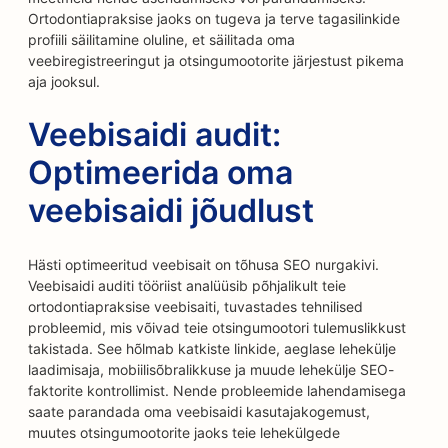
Ortodontiapraksise jaoks on tugeva ja terve tagasilinkide
profiili säilitamine oluline, et säilitada oma
veebiregistreeringut ja otsingumootorite järjestust pikema
aja jooksul.
Veebisaidi audit:
Optimeerida oma
veebisaidi jõudlust
Hästi optimeeritud veebisait on tõhusa SEO nurgakivi.
Veebisaidi auditi tööriist analüüsib põhjalikult teie
ortodontiapraksise veebisaiti, tuvastades tehnilised
probleemid, mis võivad teie otsingumootori tulemuslikkust
takistada. See hõlmab katkiste linkide, aeglase lehekülje
laadimisaja, mobiilisõbralikkuse ja muude lehekülje SEO-
faktorite kontrollimist. Nende probleemide lahendamisega
saate parandada oma veebisaidi kasutajakogemust,
muutes otsingumootorite jaoks teie lehekülgede