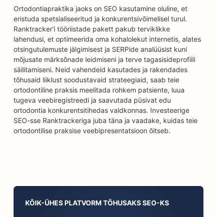
Ortodontiapraktika jaoks on SEO kasutamine oluline, et
eristuda spetsialiseeritud ja konkurentsivõimelisel turul.
Ranktracker'i tööriistade pakett pakub terviklikke
lahendusi, et optimeerida oma kohalolekut internetis, alates
otsingutulemuste jälgimisest ja SERPide analüüsist kuni
mõjusate märksõnade leidmiseni ja terve tagasisideprofiili
säilitamiseni. Neid vahendeid kasutades ja rakendades
tõhusaid liiklust soodustavaid strateegiaid, saab teie
ortodontiline praksis meelitada rohkem patsiente, luua
tugeva veebiregistreedi ja saavutada püsivat edu
ortodontia konkurentsitihedas valdkonnas. Investeerige
SEO-sse Ranktrackeriga juba täna ja vaadake, kuidas teie
ortodontilise praksise veebipresentatsioon õitseb.
KÕIK-ÜHES PLATVORM TÕHUSAKS SEO-KS