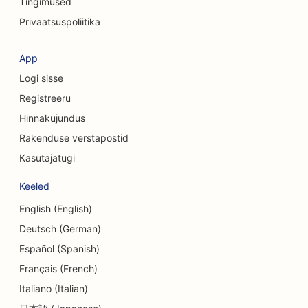
Tingimused
Privaatsuspoliitika
SEO kohvipoodidele
SEO kosmeetiliste kirurgide jaoks
App
Logi sisse
SEO krediidiühistutele
Registreeru
SEO konsultatsioonifirmadele
Hinnakujundus
SEO Delis'ile
Rakenduse verstapostid
Kasutajatugi
SEO võlanõustamise teenuste jaoks
Keeled
SEO valuutavahetusteenuste jaoks
English (English)
SEO tantsustuudiote jaoks
Deutsch (German)
SEO dermabrasiooniteenuste jaoks
Español (Spanish)
Français (French)
SEO päevakeskuste jaoks
Italiano (Italian)
SEO hambaravikliinikutele