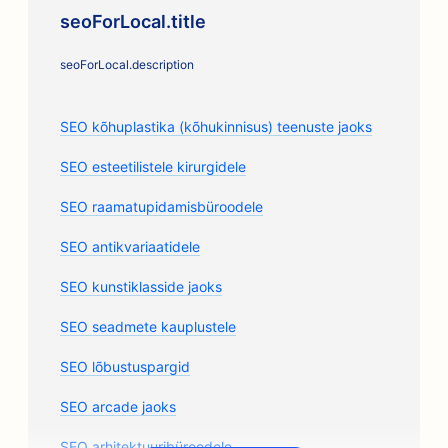
seoForLocal.title
seoForLocal.description
SEO kõhuplastika (kõhukinnisus) teenuste jaoks
SEO esteetilistele kirurgidele
SEO raamatupidamisbüroodele
SEO antikvariaatidele
SEO kunstiklasside jaoks
SEO seadmete kauplustele
SEO lõbustuspargid
SEO arcade jaoks
SEO arhitektuuribüroodele