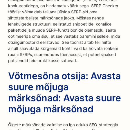
konkurentidega, on hindamatu väärtusega. SERP Checker
tööriist võimaldab teil analüüsida SERP-sid oma
sihtotstarbeliste märksõnade jaoks. Mõistes nende
lehekülgede struktuuri, eelistatud snippet'ide, kohalike
pakettide ja muude SERP-funktsioonide olemasolu, saate
optimeerida oma sisu, et see vastaks paremini sellele, mida
otsingumootorid eelistavad. See tööriist aitab teil mitte
ainult saavutada kõrgemaid kohti, vaid ka hõivata rohkem
ruumi SERPs, suurendades tõenäosust, et potentsiaalsed
patsiendid teie praktikasse satuvad.
Võtmesõna otsija: Avasta
suure mõjuga
märksõnad: Avasta suure
mõjuga märksõnad
Õigete märksõnade valimine on iga eduka SEO-strateegia