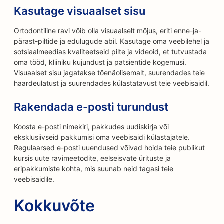
Kasutage visuaalset sisu
Ortodontiline ravi võib olla visuaalselt mõjus, eriti enne-ja-
pärast-piltide ja edulugude abil. Kasutage oma veebilehel ja
sotsiaalmeedias kvaliteetseid pilte ja videoid, et tutvustada
oma tööd, kliiniku kujundust ja patsientide kogemusi.
Visuaalset sisu jagatakse tõenäolisemalt, suurendades teie
haardeulatust ja suurendades külastatavust teie veebisaidil.
Rakendada e-posti turundust
Koosta e-posti nimekiri, pakkudes uudiskirja või
eksklusiivseid pakkumisi oma veebisaidi külastajatele.
Regulaarsed e-posti uuendused võivad hoida teie publikut
kursis uute ravimeetodite, eelseisvate ürituste ja
eripakkumiste kohta, mis suunab neid tagasi teie
veebisaidile.
Kokkuvõte