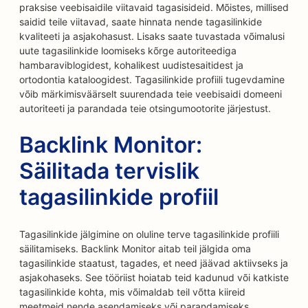
praksise veebisaidile viitavaid tagasisideid. Mõistes, millised
saidid teile viitavad, saate hinnata nende tagasilinkide
kvaliteeti ja asjakohasust. Lisaks saate tuvastada võimalusi
uute tagasilinkide loomiseks kõrge autoriteediga
hambaraviblogidest, kohalikest uudistesaitidest ja
ortodontia kataloogidest. Tagasilinkide profiili tugevdamine
võib märkimisväärselt suurendada teie veebisaidi domeeni
autoriteeti ja parandada teie otsingumootorite järjestust.
Backlink Monitor:
Säilitada tervislik
tagasilinkide profiil
Tagasilinkide jälgimine on oluline terve tagasilinkide profiili
säilitamiseks. Backlink Monitor aitab teil jälgida oma
tagasilinkide staatust, tagades, et need jäävad aktiivseks ja
asjakohaseks. See tööriist hoiatab teid kadunud või katkiste
tagasilinkide kohta, mis võimaldab teil võtta kiireid
meetmeid nende asendamiseks või parandamiseks.