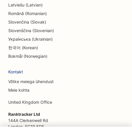
Latviešu (Latvian)
SEO põgenemistubade jaoks
Română (Romanian)
EO etniliste restoranide jaoks
Slovenčina (Slovak)
SEO põllumajandusettevõtetest toidukohti
Slovenščina (Slovenian)
pakkuvatele restoranidele
Українська (Ukrainian)
한국어 (Korean)
SEO Facelift teenuste jaoks
Bokmål (Norwegian)
SEO pererestoranidele
Kontakt
SEO finantsplaneerijatele
Võtke meiega ühendust
SEO kiirtoidurestoranidele
Meie kohta
SEO floristidele
United Kingdom Office
SEO Fine Dining restoranidele
Ranktracker Ltd
SEO finantsteenuste jaoks
144A Clerkenwell Rd
London, EC1R 5DF
SEO toidukohtadele