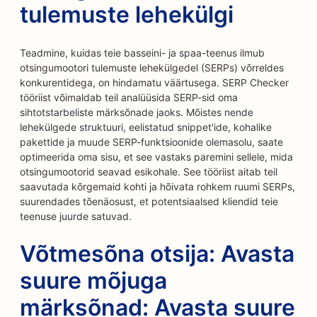
tulemuste lehekülgi
Teadmine, kuidas teie basseini- ja spaa-teenus ilmub
otsingumootori tulemuste lehekülgedel (SERPs) võrreldes
konkurentidega, on hindamatu väärtusega. SERP Checker
tööriist võimaldab teil analüüsida SERP-sid oma
sihtotstarbeliste märksõnade jaoks. Mõistes nende
lehekülgede struktuuri, eelistatud snippet'ide, kohalike
pakettide ja muude SERP-funktsioonide olemasolu, saate
optimeerida oma sisu, et see vastaks paremini sellele, mida
otsingumootorid seavad esikohale. See tööriist aitab teil
saavutada kõrgemaid kohti ja hõivata rohkem ruumi SERPs,
suurendades tõenäosust, et potentsiaalsed kliendid teie
teenuse juurde satuvad.
Võtmesõna otsija: Avasta
suure mõjuga
märksõnad: Avasta suure