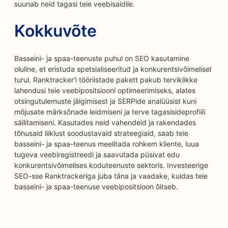
suunab neid tagasi teie veebisaidile.
Kokkuvõte
Basseini- ja spaa-teenuste puhul on SEO kasutamine
oluline, et eristuda spetsialiseeritud ja konkurentsivõimelisel
turul. Ranktracker'i tööriistade pakett pakub terviklikke
lahendusi teie veebipositsiooni optimeerimiseks, alates
otsingutulemuste jälgimisest ja SERPide analüüsist kuni
mõjusate märksõnade leidmiseni ja terve tagasisideprofiili
säilitamiseni. Kasutades neid vahendeid ja rakendades
tõhusaid liiklust soodustavaid strateegiaid, saab teie
basseini- ja spaa-teenus meelitada rohkem kliente, luua
tugeva veebiregistreedi ja saavutada püsivat edu
konkurentsivõimelises koduteenuste sektoris. Investeerige
SEO-sse Ranktrackeriga juba täna ja vaadake, kuidas teie
basseini- ja spaa-teenuse veebipositsioon õitseb.