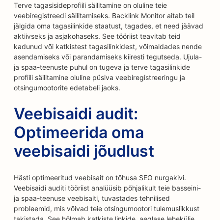
Terve tagasisideprofiili säilitamine on oluline teie
veebiregistreedi säilitamiseks. Backlink Monitor aitab teil
jälgida oma tagasilinkide staatust, tagades, et need jäävad
aktiivseks ja asjakohaseks. See tööriist teavitab teid
kadunud või katkistest tagasilinkidest, võimaldades nende
asendamiseks või parandamiseks kiiresti tegutseda. Ujula-
ja spaa-teenuste puhul on tugeva ja terve tagasilinkide
profiili säilitamine oluline püsiva veebiregistreeringu ja
otsingumootorite edetabeli jaoks.
Veebisaidi audit:
Optimeerida oma
veebisaidi jõudlust
Hästi optimeeritud veebisait on tõhusa SEO nurgakivi.
Veebisaidi auditi tööriist analüüsib põhjalikult teie basseini-
ja spaa-teenuse veebisaiti, tuvastades tehnilised
probleemid, mis võivad teie otsingumootori tulemuslikkust
takistada. See hõlmab katkiste linkide, aeglase lehekülje