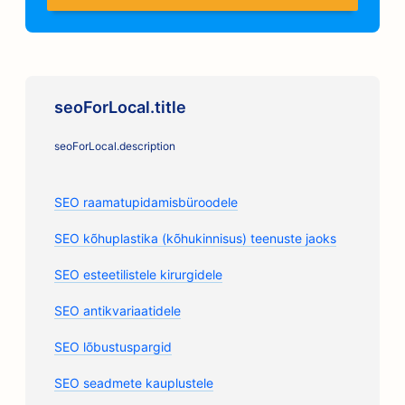
seoForLocal.title
seoForLocal.description
SEO raamatupidamisbüroodele
SEO kõhuplastika (kõhukinnisus) teenuste jaoks
SEO esteetilistele kirurgidele
SEO antikvariaatidele
SEO lõbustuspargid
SEO seadmete kauplustele