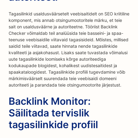
Tagasilinkid usaldusväärsetelt veebisaitidelt on SEO kriitiline
komponent, mis annab otsingumootoritele märku, et teie
sait on usaldusväärne ja autoriteetne. Tööriist Backlink
Checker võimaldab teil analüüsida teie basseini- ja spaa-
teenuse veebisaidile viitavaid tagasisideid. Mõistes, millised
saidid teile viitavad, saate hinnata nende tagasilinkide
kvaliteeti ja asjakohasust. Lisaks saate tuvastada võimalusi
uute tagasilinkide loomiseks kõrge autoriteediga
kodukaupade blogidest, kohalikest uudistesaitidest ja
spaakataloogidest. Tagasilinkide profiili tugevdamine võib
märkimisväärselt suurendada teie veebisaidi domeeni
autoriteeti ja parandada teie otsingumootorite järjestust.
Backlink Monitor:
Säilitada tervislik
tagasilinkide profiil