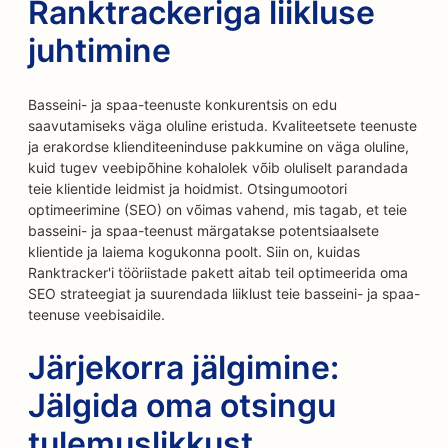
Ranktrackeriga liikluse
juhtimine
Basseini- ja spaa-teenuste konkurentsis on edu
saavutamiseks väga oluline eristuda. Kvaliteetsete teenuste
ja erakordse klienditeeninduse pakkumine on väga oluline,
kuid tugev veebipõhine kohalolek võib oluliselt parandada
teie klientide leidmist ja hoidmist. Otsingumootori
optimeerimine (SEO) on võimas vahend, mis tagab, et teie
basseini- ja spaa-teenust märgatakse potentsiaalsete
klientide ja laiema kogukonna poolt. Siin on, kuidas
Ranktracker'i tööriistade pakett aitab teil optimeerida oma
SEO strateegiat ja suurendada liiklust teie basseini- ja spaa-
teenuse veebisaidile.
Järjekorra jälgimine:
Jälgida oma otsingu
tulemuslikkust