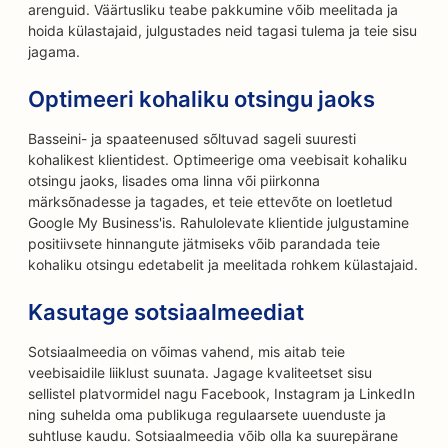
arenguid. Väärtusliku teabe pakkumine võib meelitada ja
hoida külastajaid, julgustades neid tagasi tulema ja teie sisu
jagama.
Optimeeri kohaliku otsingu jaoks
Basseini- ja spaateenused sõltuvad sageli suuresti
kohalikest klientidest. Optimeerige oma veebisait kohaliku
otsingu jaoks, lisades oma linna või piirkonna
märksõnadesse ja tagades, et teie ettevõte on loetletud
Google My Business'is. Rahulolevate klientide julgustamine
positiivsete hinnangute jätmiseks võib parandada teie
kohaliku otsingu edetabelit ja meelitada rohkem külastajaid.
Kasutage sotsiaalmeediat
Sotsiaalmeedia on võimas vahend, mis aitab teie
veebisaidile liiklust suunata. Jagage kvaliteetset sisu
sellistel platvormidel nagu Facebook, Instagram ja LinkedIn
ning suhelda oma publikuga regulaarsete uuenduste ja
suhtluse kaudu. Sotsiaalmeedia võib olla ka suurepärane