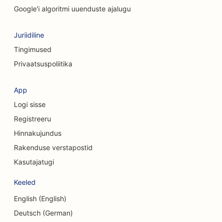
SEO puhastusteenuste jaoks
Google'i algoritmi uuenduste ajalugu
SEO kohvipoodidele
Juriidiline
SEO konsultatsioonifirmadele
Tingimused
Privaatsuspoliitika
SEO kosmeetiliste kirurgide jaoks
SEO rõivakauplustele
App
Logi sisse
SEO valuutavahetusteenuste jaoks
Registreeru
SEO kraniofatsiaalsetele kirurgidele
Hinnakujundus
SEO krediidiühistutele
Rakenduse verstapostid
Kasutajatugi
SEO koogipoodidele
Keeled
SEO tantsustuudiote jaoks
English (English)
SEO päevakeskuste jaoks
Deutsch (German)