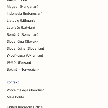
Magyar (Hungarian)
SEO meelelahutuse ja vaba aja veetmise jaoks
Indonesia (Indonesian)
SEO inseneribüroodele
Lietuvių (Lithuanian)
Latviešu (Latvian)
EO etniliste restoranide jaoks
Română (Romanian)
SEO põgenemistubade jaoks
Slovenčina (Slovak)
SEO Facelift teenuste jaoks
Slovenščina (Slovenian)
Українська (Ukrainian)
SEO pererestoranidele
한국어 (Korean)
SEO põllumajandusettevõtetest toidukohti
Bokmål (Norwegian)
pakkuvatele restoranidele
Kontakt
SEO finantsplaneerijatele
Võtke meiega ühendust
SEO finantsteenuste jaoks
Meie kohta
SEO Fine Dining restoranidele
United Kingdom Office