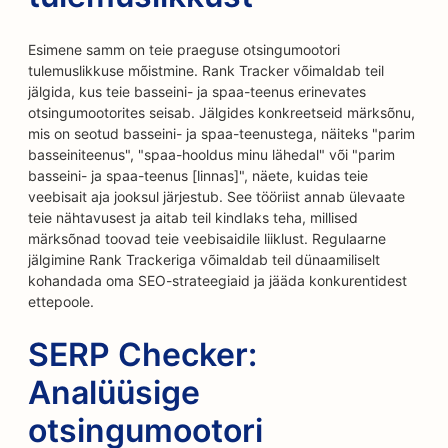
Esimene samm on teie praeguse otsingumootori
tulemuslikkuse mõistmine. Rank Tracker võimaldab teil
jälgida, kus teie basseini- ja spaa-teenus erinevates
otsingumootorites seisab. Jälgides konkreetseid märksõnu,
mis on seotud basseini- ja spaa-teenustega, näiteks "parim
basseiniteenus", "spaa-hooldus minu lähedal" või "parim
basseini- ja spaa-teenus [linnas]", näete, kuidas teie
veebisait aja jooksul järjestub. See tööriist annab ülevaate
teie nähtavusest ja aitab teil kindlaks teha, millised
märksõnad toovad teie veebisaidile liiklust. Regulaarne
jälgimine Rank Trackeriga võimaldab teil dünaamiliselt
kohandada oma SEO-strateegiaid ja jääda konkurentidest
ettepoole.
SERP Checker:
Analüüsige
otsingumootori