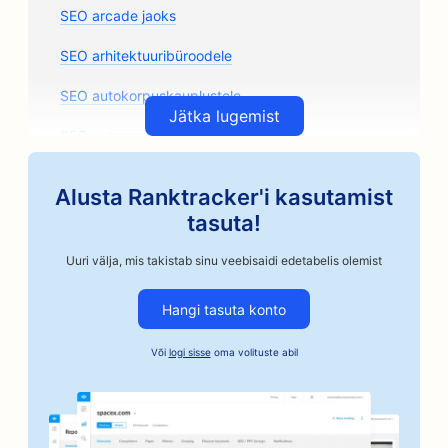
SEO arcade jaoks
SEO arhitektuuribüroodele
SEO autokorpuskauplustele
Jätka lugemist
SEO autoosade kauplustele
SEO kunstiklasside jaoks
Alusta Ranktracker'i kasutamist
SEO autoremonditöökodadele
tasuta!
SEO käsitöönduslikele kohviröstritele
Uuri välja, mis takistab sinu veebisaidi edetabelis olemist
SEO kautsjoniteenuste jaoks
Hangi tasuta konto
SEO autoettevõtetele
Või
logi sisse
oma volituste abil
SEO pagaritöökodadele
SEO juuksuripoodidele