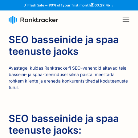
⚡ Flash Sale — 90% off your first month
⏳
00
:
29
:
45
→
SEO basseinide ja spaa
teenuste jaoks
Avastage, kuidas Ranktracker'i SEO-vahendid aitavad teie
basseini- ja spaa-teenindusel silma paista, meelitada
rohkem kliente ja areneda konkurentsitihedal koduteenuste
turul.
SEO basseinide ja spaa
teenuste jaoks: