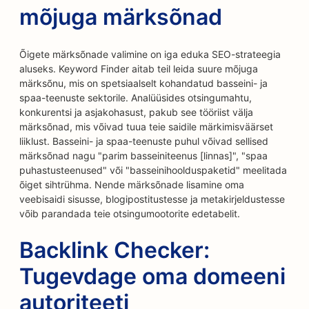
mõjuga märksõnad
Õigete märksõnade valimine on iga eduka SEO-strateegia
aluseks. Keyword Finder aitab teil leida suure mõjuga
märksõnu, mis on spetsiaalselt kohandatud basseini- ja
spaa-teenuste sektorile. Analüüsides otsingumahtu,
konkurentsi ja asjakohasust, pakub see tööriist välja
märksõnad, mis võivad tuua teie saidile märkimisväärset
liiklust. Basseini- ja spaa-teenuste puhul võivad sellised
märksõnad nagu "parim basseiniteenus [linnas]", "spaa
puhastusteenused" või "basseinihoolduspaketid" meelitada
õiget sihtrühma. Nende märksõnade lisamine oma
veebisaidi sisusse, blogipostitustesse ja metakirjeldustesse
võib parandada teie otsingumootorite edetabelit.
Backlink Checker:
Tugevdage oma domeeni
autoriteeti