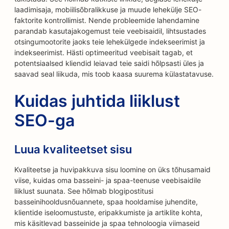
laadimisaja, mobiilisõbralikkuse ja muude lehekülje SEO-
faktorite kontrollimist. Nende probleemide lahendamine
parandab kasutajakogemust teie veebisaidil, lihtsustades
otsingumootorite jaoks teie lehekülgede indekseerimist ja
indekseerimist. Hästi optimeeritud veebisait tagab, et
potentsiaalsed kliendid leiavad teie saidi hõlpsasti üles ja
saavad seal liikuda, mis toob kaasa suurema külastatavuse.
Kuidas juhtida liiklust
SEO-ga
Luua kvaliteetset sisu
Kvaliteetse ja huvipakkuva sisu loomine on üks tõhusamaid
viise, kuidas oma basseini- ja spaa-teenuse veebisaidile
liiklust suunata. See hõlmab blogipostitusi
basseinihooldusnõuannete, spaa hooldamise juhendite,
klientide iseloomustuste, eripakkumiste ja artiklite kohta,
mis käsitlevad basseinide ja spaa tehnoloogia viimaseid