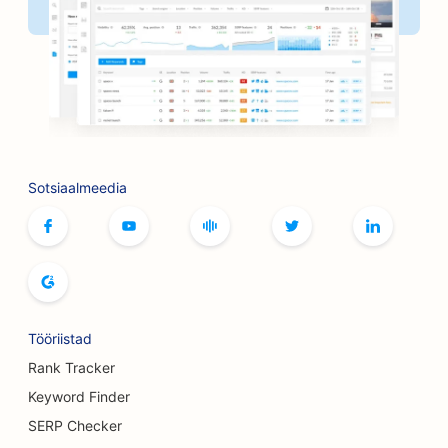
SEO pankadele
SEO raamatupoodidele
SEO grillimisvõimaluste jaoks
SEO lauamängude kohvikutele
SEO Botoxi ja täiteainete teenuste jaoks
Sotsiaalmeedia
SEO boutique'idele
SEO leivaküpsetiste jaoks
SEO bowlinguradade jaoks
SEO õlletehastele
Tööriistad
SEO rindade suurendamise teenuste jaoks
Rank Tracker
Keyword Finder
SEO buffet-restoranidele
SERP Checker
SEO Burgeri veoautodele