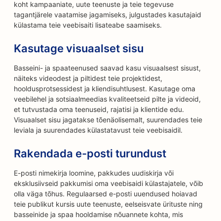
koht kampaaniate, uute teenuste ja teie tegevuse
tagantjärele vaatamise jagamiseks, julgustades kasutajaid
külastama teie veebisaiti lisateabe saamiseks.
Kasutage visuaalset sisu
Basseini- ja spaateenused saavad kasu visuaalsest sisust,
näiteks videodest ja piltidest teie projektidest,
hooldusprotsessidest ja kliendisuhtlusest. Kasutage oma
veebilehel ja sotsiaalmeedias kvaliteetseid pilte ja videoid,
et tutvustada oma teenuseid, rajatisi ja klientide edu.
Visuaalset sisu jagatakse tõenäolisemalt, suurendades teie
leviala ja suurendades külastatavust teie veebisaidil.
Rakendada e-posti turundust
E-posti nimekirja loomine, pakkudes uudiskirja või
eksklusiivseid pakkumisi oma veebisaidi külastajatele, võib
olla väga tõhus. Regulaarsed e-posti uuendused hoiavad
teie publikut kursis uute teenuste, eelseisvate ürituste ning
basseinide ja spaa hooldamise nõuannete kohta, mis