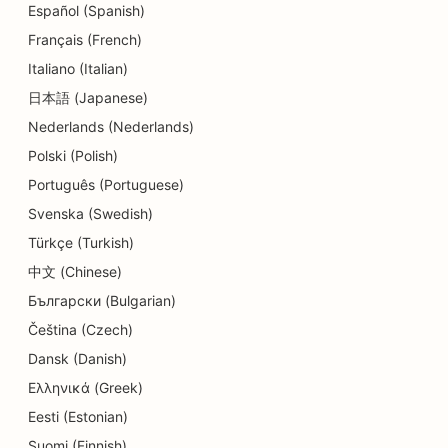
SEO võlanõustamise teenuste jaoks
Español (Spanish)
Français (French)
SEO hambaravikliinikutele
Italiano (Italian)
SEO Delis'ile
日本語 (Japanese)
Nederlands (Nederlands)
SEO söögikohtadele
Polski (Polish)
SEO dermabrasiooniteenuste jaoks
Português (Portuguese)
SEO detailide kauplustele
Svenska (Swedish)
Türkçe (Turkish)
SEO Donut kauplustele
中文 (Chinese)
SEO hariduse ja lastehoiuteenuste jaoks
Български (Bulgarian)
SEO keemilise puhastuse jaoks
Čeština (Czech)
Dansk (Danish)
SEO elektrikele
Ελληνικά (Greek)
SEO elektroonikakauplustele
Eesti (Estonian)
Suomi (Finnish)
SEO endodontidele