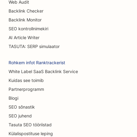
Web Audit
Backlink Checker
SEO Koogipoodide jaoks
Backlink Monitor
SEO autokauplustele
SEO kontrollnimekiri
SEO põletuskirurgidele
AI Article Writer
TASUTA: SERP simulaator
SEO autopesulate jaoks
SEO kohvikutele
Rohkem infot Ranktrackerist
White Label SaaS Backlink Service
SEO vaipade ja põrandakattematerjalide
Kuidas see toimib
kauplustele
Partnerprogramm
SEO Casual Dining restoranidele
Blogi
SEO keemilise koorimise teenuste jaoks
SEO sõnastik
SEO juhend
SEO kassikohvikutele
Tasuta SEO tööriistad
SEO kiropraktikutele
Külalispostituse leping