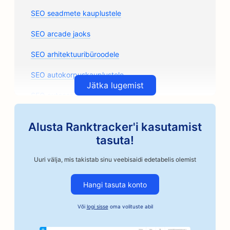
SEO seadmete kauplustele
SEO arcade jaoks
SEO arhitektuuribüroodele
SEO autokorpuskauplustele
Jätka lugemist
SEO autoosade kauplustele
SEO kunstiklasside jaoks
Alusta Ranktracker'i kasutamist
SEO autoremonditöökodadele
tasuta!
SEO käsitöönduslikele kohviröstritele
Uuri välja, mis takistab sinu veebisaidi edetabelis olemist
SEO kautsjoniteenuste jaoks
Hangi tasuta konto
SEO autoettevõtetele
Või
logi sisse
oma volituste abil
SEO pagaritöökodadele