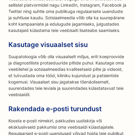
sellistel platvormidel nagu LinkedIn, Instagram, Facebook ja
Twitter ning suhtle oma publikuga regulaarsete uuenduste
ja suhtluse kaudu. Sotsiaalmeedia võib olla ka suurepärane
koht kampaaniate ja edulugude jagamiseks, julgustades
kasutajaid külastama teie veebisaiti lisateabe saamiseks.
Kasutage visuaalset sisu
Suupatoloogia võib olla visuaalselt mõjus, eriti koeproovide
ja diagnostiliste protseduuride piltide puhul. Kasutage oma
veebilehel ja sotsiaalmeedias kvaliteetseid pilte ja videoid,
et tutvustada oma tööd, kliiniku kujundust ja patsientide
kogemusi. Visuaalset sisu jagatakse tõenäolisemalt,
suurendades teie leviala ja suurendades külastatavust teie
veebisaidil.
Rakendada e-posti turundust
Koosta e-posti nimekiri, pakkudes uudiskirja või
eksklusiivseid pakkumisi oma veebisaidi külastajatele.
Regulaarsed e-posti uuendused võivad hoida teie publikut