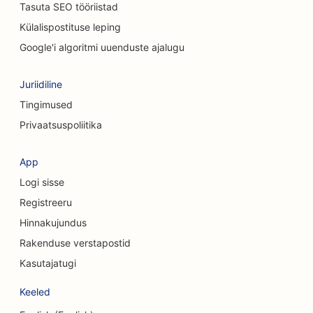
Tasuta SEO tööriistad
SEO kiropraktikutele
Külalispostituse leping
SEO puhastusteenuste jaoks
Google'i algoritmi uuenduste ajalugu
SEO kohvipoodidele
Juriidiline
SEO konsultatsioonifirmadele
Tingimused
Privaatsuspoliitika
SEO kosmeetiliste kirurgide jaoks
SEO rõivakauplustele
App
Logi sisse
SEO valuutavahetusteenuste jaoks
Registreeru
SEO kraniofatsiaalsetele kirurgidele
Hinnakujundus
SEO krediidiühistutele
Rakenduse verstapostid
Kasutajatugi
SEO koogipoodidele
Keeled
SEO tantsustuudiote jaoks