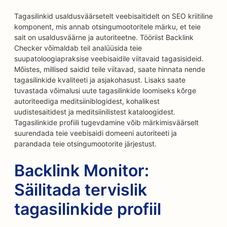
Tagasilinkid usaldusväärsetelt veebisaitidelt on SEO kriitiline
komponent, mis annab otsingumootoritele märku, et teie
sait on usaldusväärne ja autoriteetne. Tööriist Backlink
Checker võimaldab teil analüüsida teie
suupatoloogiapraksise veebisaidile viitavaid tagasisideid.
Mõistes, millised saidid teile viitavad, saate hinnata nende
tagasilinkide kvaliteeti ja asjakohasust. Lisaks saate
tuvastada võimalusi uute tagasilinkide loomiseks kõrge
autoriteediga meditsiiniblogidest, kohalikest
uudistesaitidest ja meditsiinilistest kataloogidest.
Tagasilinkide profiili tugevdamine võib märkimisväärselt
suurendada teie veebisaidi domeeni autoriteeti ja
parandada teie otsingumootorite järjestust.
Backlink Monitor:
Säilitada tervislik
tagasilinkide profiil