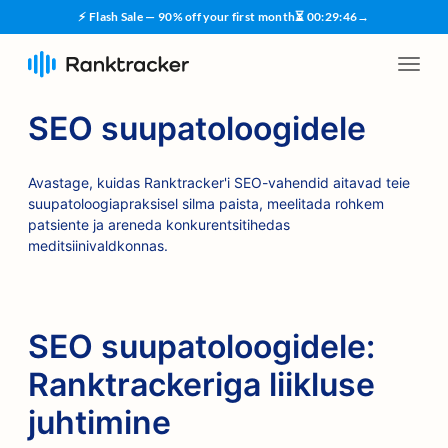
⚡ Flash Sale — 90% off your first month
⏳
00
:
29
:
45
→
SEO suupatoloogidele
Avastage, kuidas Ranktracker'i SEO-vahendid aitavad teie
suupatoloogiapraksisel silma paista, meelitada rohkem
patsiente ja areneda konkurentsitihedas
meditsiinivaldkonnas.
SEO suupatoloogidele:
Ranktrackeriga liikluse
juhtimine