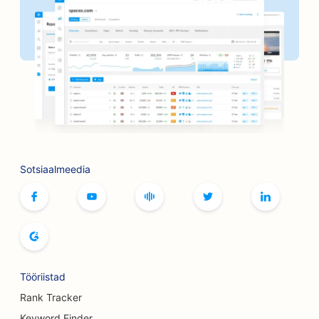
SEO juuksuripoodidele
SEO pankadele
SEO raamatupoodidele
SEO grillimisvõimaluste jaoks
SEO lauamängude kohvikutele
SEO Botoxi ja täiteainete teenuste jaoks
Sotsiaalmeedia
SEO boutique'idele
SEO leivaküpsetiste jaoks
SEO bowlinguradade jaoks
SEO õlletehastele
Tööriistad
SEO rindade suurendamise teenuste jaoks
Rank Tracker
Keyword Finder