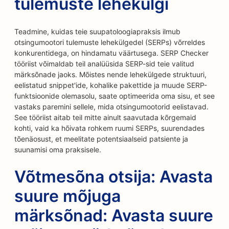
tulemuste lehekülgi
Teadmine, kuidas teie suupatoloogiapraksis ilmub
otsingumootori tulemuste lehekülgedel (SERPs) võrreldes
konkurentidega, on hindamatu väärtusega. SERP Checker
tööriist võimaldab teil analüüsida SERP-sid teie valitud
märksõnade jaoks. Mõistes nende lehekülgede struktuuri,
eelistatud snippet'ide, kohalike pakettide ja muude SERP-
funktsioonide olemasolu, saate optimeerida oma sisu, et see
vastaks paremini sellele, mida otsingumootorid eelistavad.
See tööriist aitab teil mitte ainult saavutada kõrgemaid
kohti, vaid ka hõivata rohkem ruumi SERPs, suurendades
tõenäosust, et meelitate potentsiaalseid patsiente ja
suunamisi oma praksisele.
Võtmesõna otsija: Avasta
suure mõjuga
märksõnad: Avasta suure