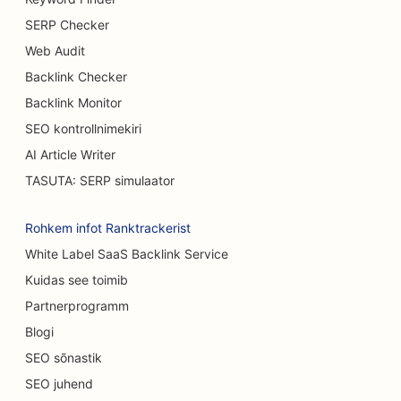
SEO buffet-restoranidele
SERP Checker
SEO Burgeri veoautodele
Web Audit
Backlink Checker
SEO Koogipoodide jaoks
Backlink Monitor
SEO autokauplustele
SEO kontrollnimekiri
SEO põletuskirurgidele
AI Article Writer
TASUTA: SERP simulaator
SEO autopesulate jaoks
SEO kohvikutele
Rohkem infot Ranktrackerist
White Label SaaS Backlink Service
SEO vaipade ja põrandakattematerjalide
Kuidas see toimib
kauplustele
Partnerprogramm
SEO Casual Dining restoranidele
Blogi
SEO keemilise koorimise teenuste jaoks
SEO sõnastik
SEO juhend
SEO kassikohvikutele