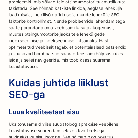
probleemid, mis võivad teie otsingumootori tulemuslikkust
takistada. See hõlmab katkiste linkide, aeglase lehekülje
laadimisaja, mobiilisõbralikkuse ja muude lehekülje SEO-
faktorite kontrollimist. Nende probleemide lahendamisega
saate parandada oma veebisaidi kasutajakogemust,
muutes otsingumootorite jaoks teie lehekülgede
indekseerimise ja indekseerimise lihtsamaks. Hästi
optimeeritud veebisait tagab, et potentsiaalsed patsiendid
ja suunavad hambaarstid saavad teie saidi hõlpsasti üles
leida ja sellel navigeerida, mis toob kaasa suurema
külastatavuse.
Kuidas juhtida liiklust
SEO-ga
Luua kvaliteetset sisu
Üks tõhusamaid viise suupatoloogiapraksise veebilehe
külastatavuse suurendamiseks on kvaliteetse ja
huvipakkuva sisu loomine. See hõlmab blogipostitusi