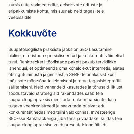
kursis uute ravimeetodite, eelseisvate ürituste ja
eripakkumiste kohta, mis suunab neid tagasi teie
veebisaidile.
Kokkuvõte
Suupatoloogiliste praksiste jaoks on SEO kasutamine
oluline, et eristuda spetsialiseeritud ja konkurentsivõimelisel
turul. Ranktracker'i tööriistade pakett pakub terviklikke
lahendusi, et optimeerida oma kohalolekut internetis, alates
otsingutulemuste jälgimisest ja SERPide analüüsist kuni
mõjusate märksõnade leidmiseni ja terve tagasisideprofiili
säilitamiseni. Neid vahendeid kasutades ja tõhusaid liiklust
soodustavaid strateegiaid rakendades saab teie
suupatoloogiapraksis meelitada rohkem patsiente, luua
tugeva veebiregistreedi ja saavutada püsivat edu
konkurentsitihedas meditsiini valdkonnas. Investeerige
SEO-sse Ranktrackeriga juba täna ja vaadake, kuidas teie
suupatoloogiapraksise veebipresentatsioon õitseb.