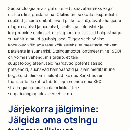
Suupatoloogia eriala puhul on edu saavutamiseks väga
oluline silma paista silma. Oluline on pakkuda eksperdiabi
suuõõnt ja seda ümbritsevaid piirkondi mõjutavate haiguste
diagnoosimisel ja uurimisel, sealhulgas biopsiate ja
koeproovide uurimisel, et diagnoosida selliseid haigusi nagu
suuvähk ja muud suuhaigused. Tugev veebipõhine
kohalolek võib aga teha kõik selleks, et meelitada rohkem
patsiente ja suunamisi. Otsingumootori optimeerimine (SEO)
on võimas vahend, mis tagab, et teie
suupatoloogiateenuseid märkavad potentsiaalsed
patsiendid, suunavad hambaarstid ja laiem meditsiiniline
kogukond. Siin on kirjeldatud, kuidas Ranktracker'i
tööriistade pakett aitab teil optimeerida oma SEO
strateegiat ja tuua rohkem liiklust teie
suupatoloogiapraksise veebilehele.
Järjekorra jälgimine:
Jälgida oma otsingu