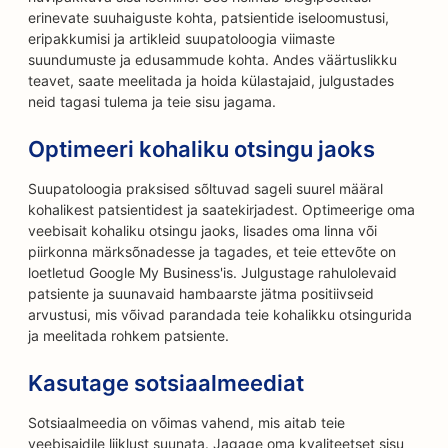
erinevate suuhaiguste kohta, patsientide iseloomustusi,
eripakkumisi ja artikleid suupatoloogia viimaste
suundumuste ja edusammude kohta. Andes väärtuslikku
teavet, saate meelitada ja hoida külastajaid, julgustades
neid tagasi tulema ja teie sisu jagama.
Optimeeri kohaliku otsingu jaoks
Suupatoloogia praksised sõltuvad sageli suurel määral
kohalikest patsientidest ja saatekirjadest. Optimeerige oma
veebisait kohaliku otsingu jaoks, lisades oma linna või
piirkonna märksõnadesse ja tagades, et teie ettevõte on
loetletud Google My Business'is. Julgustage rahulolevaid
patsiente ja suunavaid hambaarste jätma positiivseid
arvustusi, mis võivad parandada teie kohalikku otsingurida
ja meelitada rohkem patsiente.
Kasutage sotsiaalmeediat
Sotsiaalmeedia on võimas vahend, mis aitab teie
veebisaidile liiklust suunata. Jagage oma kvaliteetset sisu