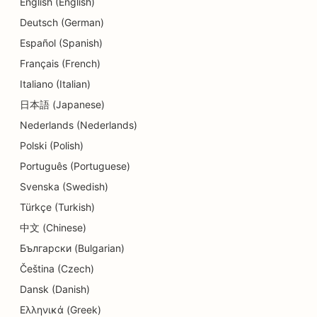
English (English)
SEO päevakeskuste jaoks
Deutsch (German)
SEO võlanõustamise teenuste jaoks
Español (Spanish)
Français (French)
SEO hambaravikliinikutele
Italiano (Italian)
SEO Delis'ile
日本語 (Japanese)
Nederlands (Nederlands)
SEO söögikohtadele
Polski (Polish)
SEO dermabrasiooniteenuste jaoks
Português (Portuguese)
SEO detailide kauplustele
Svenska (Swedish)
Türkçe (Turkish)
SEO Donut kauplustele
中文 (Chinese)
SEO hariduse ja lastehoiuteenuste jaoks
Български (Bulgarian)
SEO keemilise puhastuse jaoks
Čeština (Czech)
Dansk (Danish)
SEO elektrikele
Ελληνικά (Greek)