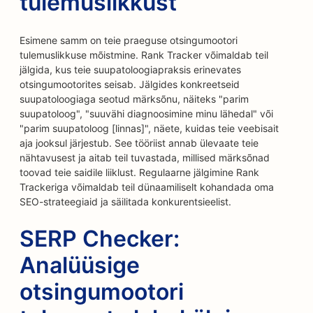
tulemuslikkust
Esimene samm on teie praeguse otsingumootori
tulemuslikkuse mõistmine. Rank Tracker võimaldab teil
jälgida, kus teie suupatoloogiapraksis erinevates
otsingumootorites seisab. Jälgides konkreetseid
suupatoloogiaga seotud märksõnu, näiteks "parim
suupatoloog", "suuvähi diagnoosimine minu lähedal" või
"parim suupatoloog [linnas]", näete, kuidas teie veebisait
aja jooksul järjestub. See tööriist annab ülevaate teie
nähtavusest ja aitab teil tuvastada, millised märksõnad
toovad teie saidile liiklust. Regulaarne jälgimine Rank
Trackeriga võimaldab teil dünaamiliselt kohandada oma
SEO-strateegiaid ja säilitada konkurentsieelist.
SERP Checker:
Analüüsige
otsingumootori