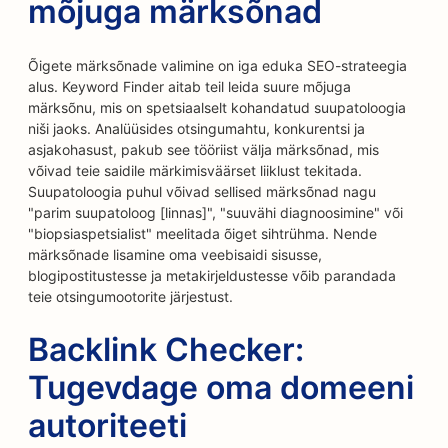
mõjuga märksõnad
Õigete märksõnade valimine on iga eduka SEO-strateegia
alus. Keyword Finder aitab teil leida suure mõjuga
märksõnu, mis on spetsiaalselt kohandatud suupatoloogia
niši jaoks. Analüüsides otsingumahtu, konkurentsi ja
asjakohasust, pakub see tööriist välja märksõnad, mis
võivad teie saidile märkimisväärset liiklust tekitada.
Suupatoloogia puhul võivad sellised märksõnad nagu
"parim suupatoloog [linnas]", "suuvähi diagnoosimine" või
"biopsiaspetsialist" meelitada õiget sihtrühma. Nende
märksõnade lisamine oma veebisaidi sisusse,
blogipostitustesse ja metakirjeldustesse võib parandada
teie otsingumootorite järjestust.
Backlink Checker:
Tugevdage oma domeeni
autoriteeti