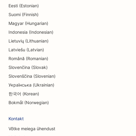
SEO elektroonikakauplustele
Eesti (Estonian)
Suomi (Finnish)
SEO endodontidele
Magyar (Hungarian)
SEO meelelahutuse ja vaba aja veetmise jaoks
Indonesia (Indonesian)
SEO inseneribüroodele
Lietuvių (Lithuanian)
Latviešu (Latvian)
EO etniliste restoranide jaoks
Română (Romanian)
SEO põgenemistubade jaoks
Slovenčina (Slovak)
SEO Facelift teenuste jaoks
Slovenščina (Slovenian)
Українська (Ukrainian)
SEO pererestoranidele
한국어 (Korean)
SEO põllumajandusettevõtetest toidukohti
Bokmål (Norwegian)
pakkuvatele restoranidele
Kontakt
SEO finantsplaneerijatele
Võtke meiega ühendust
SEO finantsteenuste jaoks