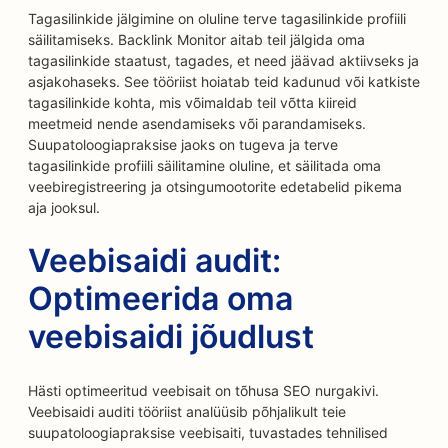
Tagasilinkide jälgimine on oluline terve tagasilinkide profiili
säilitamiseks. Backlink Monitor aitab teil jälgida oma
tagasilinkide staatust, tagades, et need jäävad aktiivseks ja
asjakohaseks. See tööriist hoiatab teid kadunud või katkiste
tagasilinkide kohta, mis võimaldab teil võtta kiireid
meetmeid nende asendamiseks või parandamiseks.
Suupatoloogiapraksise jaoks on tugeva ja terve
tagasilinkide profiili säilitamine oluline, et säilitada oma
veebiregistreering ja otsingumootorite edetabelid pikema
aja jooksul.
Veebisaidi audit:
Optimeerida oma
veebisaidi jõudlust
Hästi optimeeritud veebisait on tõhusa SEO nurgakivi.
Veebisaidi auditi tööriist analüüsib põhjalikult teie
suupatoloogiapraksise veebisaiti, tuvastades tehnilised