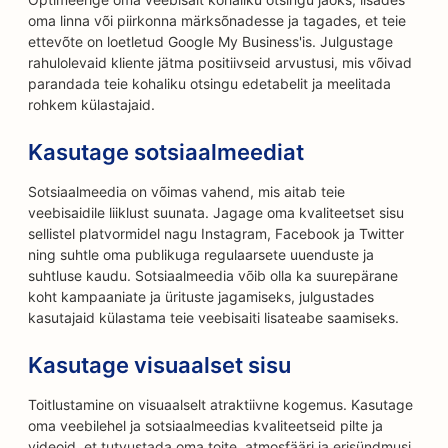
oma linna või piirkonna märksõnadesse ja tagades, et teie
ettevõte on loetletud Google My Business'is. Julgustage
rahulolevaid kliente jätma positiivseid arvustusi, mis võivad
parandada teie kohaliku otsingu edetabelit ja meelitada
rohkem külastajaid.
Kasutage sotsiaalmeediat
Sotsiaalmeedia on võimas vahend, mis aitab teie
veebisaidile liiklust suunata. Jagage oma kvaliteetset sisu
sellistel platvormidel nagu Instagram, Facebook ja Twitter
ning suhtle oma publikuga regulaarsete uuenduste ja
suhtluse kaudu. Sotsiaalmeedia võib olla ka suurepärane
koht kampaaniate ja ürituste jagamiseks, julgustades
kasutajaid külastama teie veebisaiti lisateabe saamiseks.
Kasutage visuaalset sisu
Toitlustamine on visuaalselt atraktiivne kogemus. Kasutage
oma veebilehel ja sotsiaalmeedias kvaliteetseid pilte ja
videoid, et tutvustada oma toite, atmosfääri ja erisündmusi.