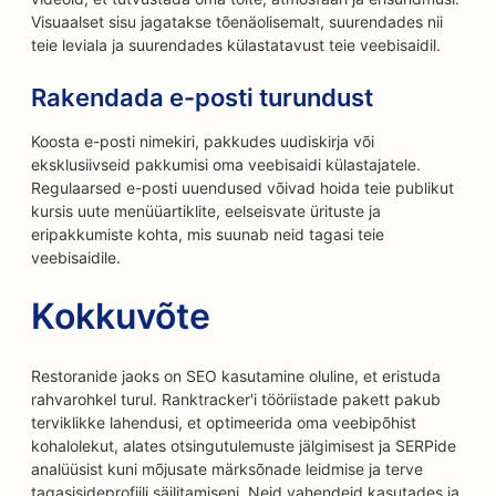
Visuaalset sisu jagatakse tõenäolisemalt, suurendades nii
teie leviala ja suurendades külastatavust teie veebisaidil.
Rakendada e-posti turundust
Koosta e-posti nimekiri, pakkudes uudiskirja või
eksklusiivseid pakkumisi oma veebisaidi külastajatele.
Regulaarsed e-posti uuendused võivad hoida teie publikut
kursis uute menüüartiklite, eelseisvate ürituste ja
eripakkumiste kohta, mis suunab neid tagasi teie
veebisaidile.
Kokkuvõte
Restoranide jaoks on SEO kasutamine oluline, et eristuda
rahvarohkel turul. Ranktracker'i tööriistade pakett pakub
terviklikke lahendusi, et optimeerida oma veebipõhist
kohalolekut, alates otsingutulemuste jälgimisest ja SERPide
analüüsist kuni mõjusate märksõnade leidmise ja terve
tagasisideprofiili säilitamiseni. Neid vahendeid kasutades ja