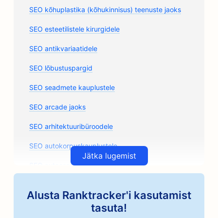
SEO kõhuplastika (kõhukinnisus) teenuste jaoks
SEO esteetilistele kirurgidele
SEO antikvariaatidele
SEO lõbustuspargid
SEO seadmete kauplustele
SEO arcade jaoks
SEO arhitektuuribüroodele
SEO autokorpuskauplustele
Jätka lugemist
SEO autoosade kauplustele
SEO kunstiklasside jaoks
Alusta Ranktracker'i kasutamist
SEO autoremonditöökodadele
tasuta!