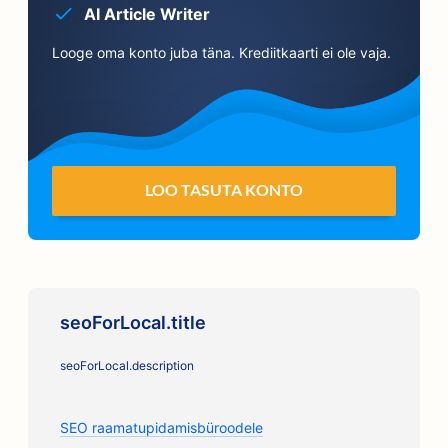
AI Article Writer
Looge oma konto juba täna. Krediitkaarti ei ole vaja.
LOO TASUTA KONTO
seoForLocal.title
seoForLocal.description
SEO raamatupidamisbüroodele