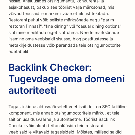
niššile. Analüüsides otsingumahtu, konkurentsi ja
asjakohasust, pakub see tööriist välja märksõnad, mis
võivad teie saidile märkimisväärset liiklust tekitada.
Restorani puhul võib selliste märksõnade nagu "parim
restoran [linnas]", "fine dining" või "casual dining options"
sihtimine meelitada õiget sihtrühma. Nende märksõnade
lisamine oma veebisaidi sisusse, blogipostitustesse ja
metakirjeldustesse võib parandada teie otsingumootorite
edetabelit.
Backlink Checker:
Tugevdage oma domeeni
autoriteeti
Tagasilinkid usaldusväärsetelt veebisaitidelt on SEO kriitiline
komponent, mis annab otsingumootoritele märku, et teie
sait on usaldusväärne ja autoriteetne. Tööriist Backlink
Checker võimaldab teil analüüsida teie restorani
veebisaidile viitavaid tagasisideid. Mõistes, millised saidid