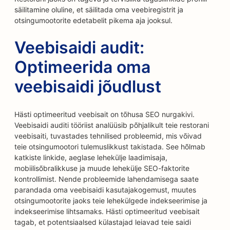
säilitamine oluline, et säilitada oma veebiregistrit ja
otsingumootorite edetabelit pikema aja jooksul.
Veebisaidi audit:
Optimeerida oma
veebisaidi jõudlust
Hästi optimeeritud veebisait on tõhusa SEO nurgakivi.
Veebisaidi auditi tööriist analüüsib põhjalikult teie restorani
veebisaiti, tuvastades tehnilised probleemid, mis võivad
teie otsingumootori tulemuslikkust takistada. See hõlmab
katkiste linkide, aeglase lehekülje laadimisaja,
mobiilisõbralikkuse ja muude lehekülje SEO-faktorite
kontrollimist. Nende probleemide lahendamisega saate
parandada oma veebisaidi kasutajakogemust, muutes
otsingumootorite jaoks teie lehekülgede indekseerimise ja
indekseerimise lihtsamaks. Hästi optimeeritud veebisait
tagab, et potentsiaalsed külastajad leiavad teie saidi