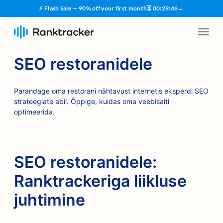
⚡ Flash Sale — 90% off your first month
⏳
00
:
29
:
45
→
SEO restoranidele
Parandage oma restorani nähtavust internetis eksperdi SEO
strateegiate abil. Õppige, kuidas oma veebisaiti
optimeerida.
SEO restoranidele:
Ranktrackeriga liikluse
juhtimine