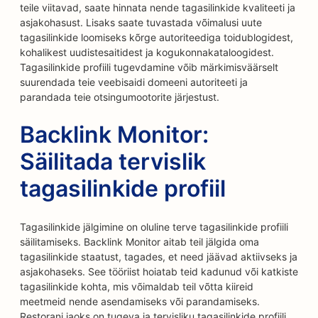
teile viitavad, saate hinnata nende tagasilinkide kvaliteeti ja
asjakohasust. Lisaks saate tuvastada võimalusi uute
tagasilinkide loomiseks kõrge autoriteediga toidublogidest,
kohalikest uudistesaitidest ja kogukonnakataloogidest.
Tagasilinkide profiili tugevdamine võib märkimisväärselt
suurendada teie veebisaidi domeeni autoriteeti ja
parandada teie otsingumootorite järjestust.
Backlink Monitor:
Säilitada tervislik
tagasilinkide profiil
Tagasilinkide jälgimine on oluline terve tagasilinkide profiili
säilitamiseks. Backlink Monitor aitab teil jälgida oma
tagasilinkide staatust, tagades, et need jäävad aktiivseks ja
asjakohaseks. See tööriist hoiatab teid kadunud või katkiste
tagasilinkide kohta, mis võimaldab teil võtta kiireid
meetmeid nende asendamiseks või parandamiseks.
Restorani jaoks on tugeva ja tervisliku tagasilinkide profiili