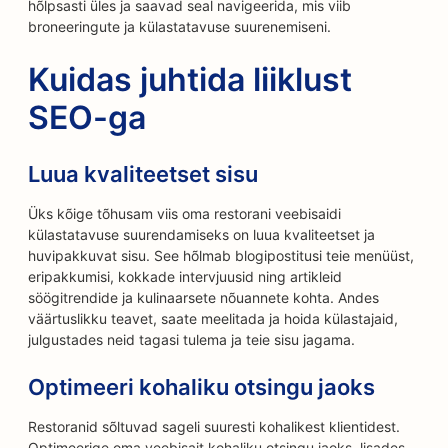
hõlpsasti üles ja saavad seal navigeerida, mis viib
broneeringute ja külastatavuse suurenemiseni.
Kuidas juhtida liiklust
SEO-ga
Luua kvaliteetset sisu
Üks kõige tõhusam viis oma restorani veebisaidi
külastatavuse suurendamiseks on luua kvaliteetset ja
huvipakkuvat sisu. See hõlmab blogipostitusi teie menüüst,
eripakkumisi, kokkade intervjuusid ning artikleid
söögitrendide ja kulinaarsete nõuannete kohta. Andes
väärtuslikku teavet, saate meelitada ja hoida külastajaid,
julgustades neid tagasi tulema ja teie sisu jagama.
Optimeeri kohaliku otsingu jaoks
Restoranid sõltuvad sageli suuresti kohalikest klientidest.
Optimeerige oma veebisait kohaliku otsingu jaoks, lisades