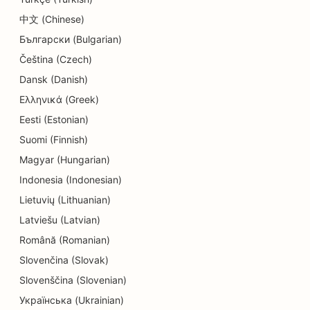
SEO Donut kauplustele
中文 (Chinese)
SEO hariduse ja lastehoiuteenuste jaoks
Български (Bulgarian)
SEO keemilise puhastuse jaoks
Čeština (Czech)
Dansk (Danish)
SEO elektrikele
Ελληνικά (Greek)
SEO elektroonikakauplustele
Eesti (Estonian)
Suomi (Finnish)
SEO endodontidele
Magyar (Hungarian)
SEO meelelahutuse ja vaba aja veetmise jaoks
Indonesia (Indonesian)
SEO inseneribüroodele
Lietuvių (Lithuanian)
Latviešu (Latvian)
EO etniliste restoranide jaoks
Română (Romanian)
SEO põgenemistubade jaoks
Slovenčina (Slovak)
SEO Facelift teenuste jaoks
Slovenščina (Slovenian)
Українська (Ukrainian)
SEO pererestoranidele