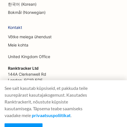
한국어 (Korean)
SEO põllumajandusettevõtetest toidukohti
Bokmål (Norwegian)
pakkuvatele restoranidele
Kontakt
SEO finantsplaneerijatele
Võtke meiega ühendust
SEO finantsteenuste jaoks
Meie kohta
SEO Fine Dining restoranidele
United Kingdom Office
SEO kiirtoidurestoranidele
Ranktracker Ltd
SEO floristidele
144A Clerkenwell Rd
London, EC1R 5DF
SEO toidukohtadele
Company No: 08820809
See sait kasutab küpsiseid, et pakkuda teile
felix@ranktracker.com
suurepärast kasutajakogemust. Kasutades
SEO toiduautodele
Ranktrackerit, nõustute küpsiste
SEO Prantsuse kondiitritöökodadele
kasutamisega. Täpsema teabe saamiseks
vaadake meie
privaatsuspoliitikat
.
2015 -
2026
© Ranktracker. All Rights Reserved.
SEO külmutatud jogurti kauplustele