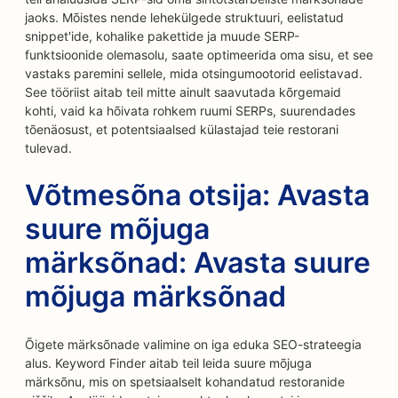
jaoks. Mõistes nende lehekülgede struktuuri, eelistatud
snippet'ide, kohalike pakettide ja muude SERP-
funktsioonide olemasolu, saate optimeerida oma sisu, et see
vastaks paremini sellele, mida otsingumootorid eelistavad.
See tööriist aitab teil mitte ainult saavutada kõrgemaid
kohti, vaid ka hõivata rohkem ruumi SERPs, suurendades
tõenäosust, et potentsiaalsed külastajad teie restorani
tulevad.
Võtmesõna otsija: Avasta
suure mõjuga
märksõnad: Avasta suure
mõjuga märksõnad
Õigete märksõnade valimine on iga eduka SEO-strateegia
alus. Keyword Finder aitab teil leida suure mõjuga
märksõnu, mis on spetsiaalselt kohandatud restoranide