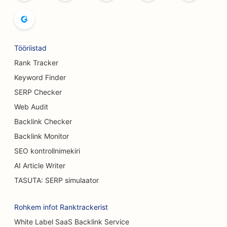
SEO leivaküpsetiste jaoks
SEO bowlinguradade jaoks
SEO õlletehastele
Tööriistad
SEO rindade suurendamise teenuste jaoks
Rank Tracker
Keyword Finder
SEO buffet-restoranidele
SERP Checker
SEO Burgeri veoautodele
Web Audit
Backlink Checker
SEO Koogipoodide jaoks
Backlink Monitor
SEO autokauplustele
SEO kontrollnimekiri
SEO põletuskirurgidele
AI Article Writer
TASUTA: SERP simulaator
SEO autopesulate jaoks
SEO kohvikutele
Rohkem infot Ranktrackerist
White Label SaaS Backlink Service
SEO vaipade ja põrandakattematerjalide