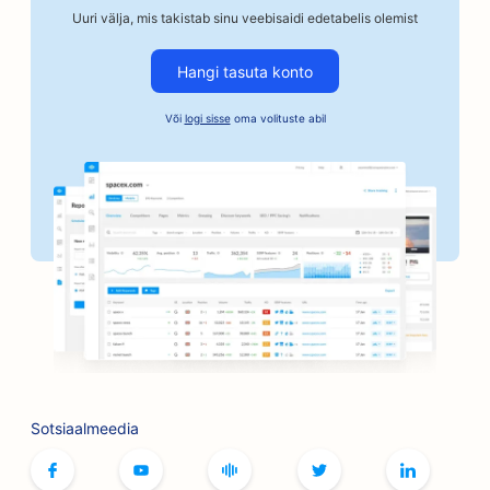
SEO käsitöönduslikele kohviröstritele
Uuri välja, mis takistab sinu veebisaidi edetabelis olemist
SEO kautsjoniteenuste jaoks
Hangi tasuta konto
SEO autoettevõtetele
Või
logi sisse
oma volituste abil
SEO pagaritöökodadele
SEO juuksuripoodidele
SEO pankadele
SEO raamatupoodidele
SEO grillimisvõimaluste jaoks
SEO lauamängude kohvikutele
SEO Botoxi ja täiteainete teenuste jaoks
Sotsiaalmeedia
SEO boutique'idele