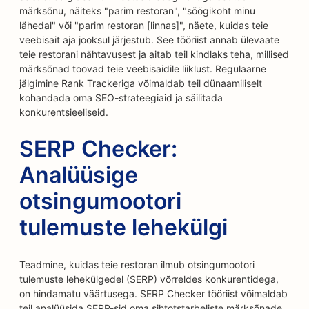
märksõnu, näiteks "parim restoran", "söögikoht minu
lähedal" või "parim restoran [linnas]", näete, kuidas teie
veebisait aja jooksul järjestub. See tööriist annab ülevaate
teie restorani nähtavusest ja aitab teil kindlaks teha, millised
märksõnad toovad teie veebisaidile liiklust. Regulaarne
jälgimine Rank Trackeriga võimaldab teil dünaamiliselt
kohandada oma SEO-strateegiaid ja säilitada
konkurentsieeliseid.
SERP Checker:
Analüüsige
otsingumootori
tulemuste lehekülgi
Teadmine, kuidas teie restoran ilmub otsingumootori
tulemuste lehekülgedel (SERP) võrreldes konkurentidega,
on hindamatu väärtusega. SERP Checker tööriist võimaldab
teil analüüsida SERP-sid oma sihtotstarbeliste märksõnade