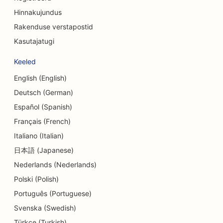
SEO kraniofatsiaalsetele kirurgidele
Hinnakujundus
SEO krediidiühistutele
Rakenduse verstapostid
Kasutajatugi
SEO koogipoodidele
Keeled
SEO tantsustuudiote jaoks
English (English)
SEO päevakeskuste jaoks
Deutsch (German)
SEO võlanõustamise teenuste jaoks
Español (Spanish)
Français (French)
SEO hambaravikliinikutele
Italiano (Italian)
SEO Delis'ile
日本語 (Japanese)
Nederlands (Nederlands)
SEO söögikohtadele
Polski (Polish)
SEO dermabrasiooniteenuste jaoks
Português (Portuguese)
SEO detailide kauplustele
Svenska (Swedish)
Türkçe (Turkish)