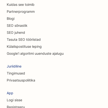
Kuidas see toimib
kauplustele
Partnerprogramm
SEO Casual Dining restoranidele
Blogi
SEO keemilise koorimise teenuste jaoks
SEO sõnastik
SEO juhend
SEO kassikohvikutele
Tasuta SEO tööriistad
SEO kiropraktikutele
Külalispostituse leping
SEO puhastusteenuste jaoks
Google'i algoritmi uuenduste ajalugu
SEO kohvipoodidele
Juriidiline
SEO konsultatsioonifirmadele
Tingimused
Privaatsuspoliitika
SEO kosmeetiliste kirurgide jaoks
SEO rõivakauplustele
App
Logi sisse
SEO valuutavahetusteenuste jaoks
Registreeru