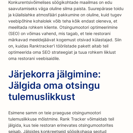
Konkurentsivõimelises söögikohtade maailmas on edu
saavutamiseks väga oluline silma paista. Suurepärase toidu
ja külalislahke atmosfääri pakkumine on oluline, kuid tugev
veebipõhine kohalolek võib teha kõik endast oleneva, et
meelitada rohkem kliente. Otsingumootori optimeerimine
(SEO) on võimas vahend, mis tagab, et teie restorani
märkavad meeldejäävat kogemust otsivad külastajad. Siin
on, kuidas Ranktracker'i tööriistade pakett aitab teil
optimeerida oma SEO strateegiat ja tuua rohkem liiklust
oma restorani veebisaidile.
Järjekorra jälgimine:
Jälgida oma otsingu
tulemuslikkust
Esimene samm on teie praeguse otsingumootori
tulemuslikkuse mõistmine. Rank Tracker võimaldab teil
jälgida, kus teie restoran erinevates otsingumootorites
seisab. Jälgides konkreetseid söögikohaga seotud