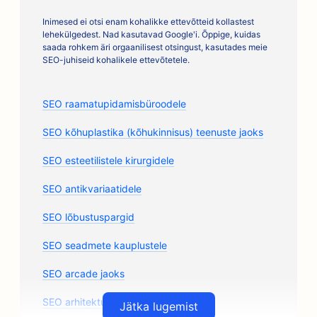
Inimesed ei otsi enam kohalikke ettevõtteid kollastest
lehekülgedest. Nad kasutavad Google'i. Õppige, kuidas
saada rohkem äri orgaanilisest otsingust, kasutades meie
SEO-juhiseid kohalikele ettevõtetele.
SEO raamatupidamisbüroodele
SEO kõhuplastika (kõhukinnisus) teenuste jaoks
SEO esteetilistele kirurgidele
SEO antikvariaatidele
SEO lõbustuspargid
SEO seadmete kauplustele
SEO arcade jaoks
SEO arhitektuuribüroodele
Jätka lugemist