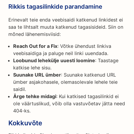
Rikkis tagasilinkide parandamine
Erinevalt teie enda veebisaidi katkenud linkidest ei
saa te lihtsalt muuta katkenud tagasisideid. Siin on
mõned lähenemisviisid:
Reach Out for a Fix
: Võtke ühendust linkiva
veebisaidiga ja paluge neil linki uuendada.
Loobunud lehekülje uuesti loomine
: Taastage
katkise lehe sisu.
Suunake URL ümber
: Suunake katkenud URL
ümber asjakohasele, olemasolevale lehele teie
saidil.
Ärge tehke midagi
: Kui katkised tagasilinkid ei
ole väärtuslikud, võib olla vastuvõetav jätta need
404-ks.
Kokkuvõte