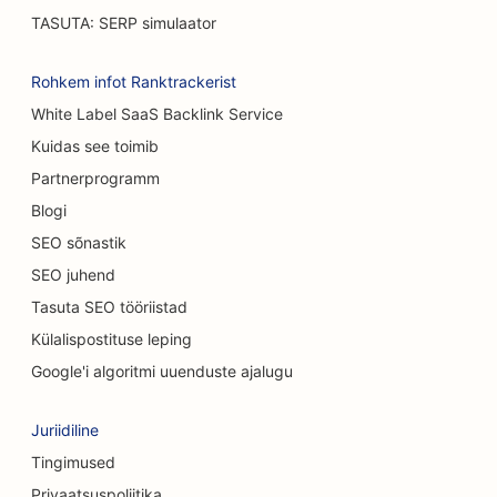
SEO autokauplustele
TASUTA: SERP simulaator
SEO põletuskirurgidele
Rohkem infot Ranktrackerist
SEO autopesulate jaoks
White Label SaaS Backlink Service
SEO kohvikutele
Kuidas see toimib
Partnerprogramm
SEO vaipade ja põrandakattematerjalide
kauplustele
Blogi
SEO sõnastik
SEO Casual Dining restoranidele
SEO juhend
SEO keemilise koorimise teenuste jaoks
Tasuta SEO tööriistad
Külalispostituse leping
SEO kassikohvikutele
Google'i algoritmi uuenduste ajalugu
SEO kiropraktikutele
SEO puhastusteenuste jaoks
Juriidiline
Tingimused
SEO kohvipoodidele
Privaatsuspoliitika