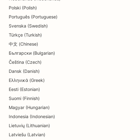
SEO Delis'ile
Polski (Polish)
SEO söögikohtadele
Português (Portuguese)
Svenska (Swedish)
SEO dermabrasiooniteenuste jaoks
Türkçe (Turkish)
SEO detailide kauplustele
中文 (Chinese)
Български (Bulgarian)
SEO Donut kauplustele
Čeština (Czech)
SEO hariduse ja lastehoiuteenuste jaoks
Dansk (Danish)
SEO keemilise puhastuse jaoks
Ελληνικά (Greek)
Eesti (Estonian)
SEO elektrikele
Suomi (Finnish)
SEO elektroonikakauplustele
Magyar (Hungarian)
SEO endodontidele
Indonesia (Indonesian)
Lietuvių (Lithuanian)
SEO meelelahutuse ja vaba aja veetmise jaoks
Latviešu (Latvian)