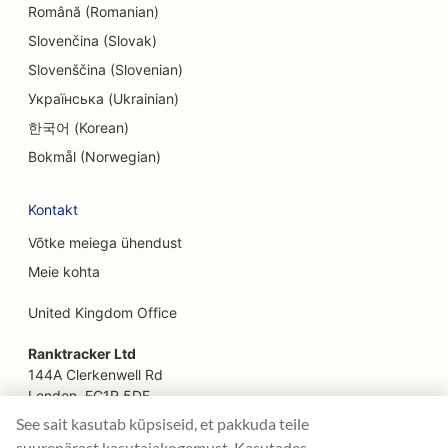
SEO inseneribüroodele
Română (Romanian)
Slovenčina (Slovak)
EO etniliste restoranide jaoks
Slovenščina (Slovenian)
SEO põgenemistubade jaoks
Українська (Ukrainian)
SEO Facelift teenuste jaoks
한국어 (Korean)
Bokmål (Norwegian)
SEO pererestoranidele
SEO põllumajandusettevõtetest toidukohti
Kontakt
pakkuvatele restoranidele
Võtke meiega ühendust
SEO finantsplaneerijatele
Meie kohta
SEO finantsteenuste jaoks
United Kingdom Office
SEO Fine Dining restoranidele
Ranktracker Ltd
144A Clerkenwell Rd
SEO kiirtoidurestoranidele
London, EC1R 5DF
Company No: 08820809
See sait kasutab küpsiseid, et pakkuda teile
SEO floristidele
felix@ranktracker.com
suurepärast kasutajakogemust. Kasutades