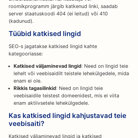
roomikprogramm järgib katkenud linki, saadab
server staatuskoodi 404 (ei leitud) või 410
(kadunud).
Tüübid katkised lingid
SEO-s jagatakse katkised lingid kahte
kategooriasse:
Katkised väljaminevad lingid
: Need on lingid teie
lehelt või veebisaidilt teistele lehekülgedele, mida
enam ei ole.
Rikkis tagasilinkid
: Need on lingid teie
veebisaidile teistest domeenidest, mis ei viita
enam aktiivsetele lehekülgedele.
Kas katkised lingid kahjustavad teie
veebisaiti?
Katkised väljaminevad lingid ja katkised