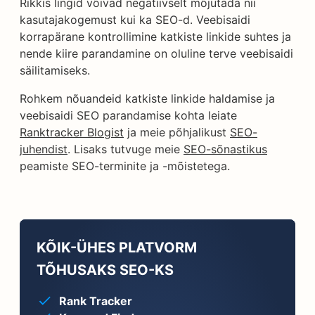
Rikkis lingid võivad negatiivselt mõjutada nii
kasutajakogemust kui ka SEO-d. Veebisaidi
korrapärane kontrollimine katkiste linkide suhtes ja
nende kiire parandamine on oluline terve veebisaidi
säilitamiseks.
Rohkem nõuandeid katkiste linkide haldamise ja
veebisaidi SEO parandamise kohta leiate
Ranktracker Blogist
ja meie põhjalikust
SEO-
juhendist
. Lisaks tutvuge meie
SEO-sõnastikus
peamiste SEO-terminite ja -mõistetega.
KÕIK-ÜHES PLATVORM
TÕHUSAKS SEO-KS
Rank Tracker