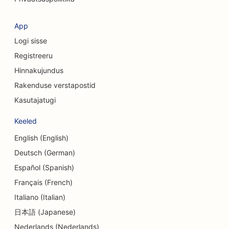
SEO konsultatsioonifirmadele
App
SEO kosmeetiliste kirurgide jaoks
Logi sisse
SEO rõivakauplustele
Registreeru
Hinnakujundus
SEO valuutavahetusteenuste jaoks
Rakenduse verstapostid
SEO kraniofatsiaalsetele kirurgidele
Kasutajatugi
SEO krediidiühistutele
Keeled
SEO koogipoodidele
English (English)
SEO tantsustuudiote jaoks
Deutsch (German)
Español (Spanish)
SEO päevakeskuste jaoks
Français (French)
SEO võlanõustamise teenuste jaoks
Italiano (Italian)
日本語 (Japanese)
SEO hambaravikliinikutele
Nederlands (Nederlands)