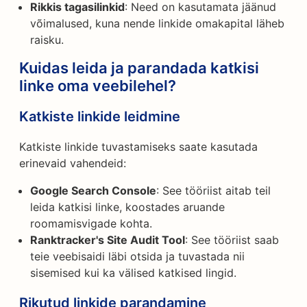
Rikkis tagasilinkid
: Need on kasutamata jäänud
võimalused, kuna nende linkide omakapital läheb
raisku.
Kuidas leida ja parandada katkisi
linke oma veebilehel?
Katkiste linkide leidmine
Katkiste linkide tuvastamiseks saate kasutada
erinevaid vahendeid:
Google Search Console
: See tööriist aitab teil
leida katkisi linke, koostades aruande
roomamisvigade kohta.
Ranktracker's Site Audit Tool
: See tööriist saab
teie veebisaidi läbi otsida ja tuvastada nii
sisemised kui ka välised katkised lingid.
Rikutud linkide parandamine