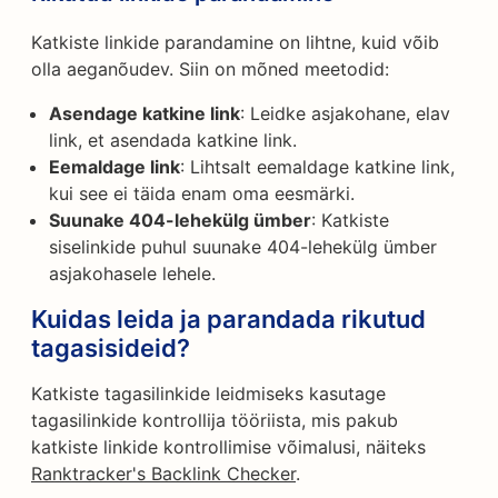
Katkiste linkide parandamine on lihtne, kuid võib
olla aeganõudev. Siin on mõned meetodid:
Asendage katkine link
: Leidke asjakohane, elav
link, et asendada katkine link.
Eemaldage link
: Lihtsalt eemaldage katkine link,
kui see ei täida enam oma eesmärki.
Suunake 404-lehekülg ümber
: Katkiste
siselinkide puhul suunake 404-lehekülg ümber
asjakohasele lehele.
Kuidas leida ja parandada rikutud
tagasisideid?
Katkiste tagasilinkide leidmiseks kasutage
tagasilinkide kontrollija tööriista, mis pakub
katkiste linkide kontrollimise võimalusi, näiteks
Ranktracker's Backlink Checker
.