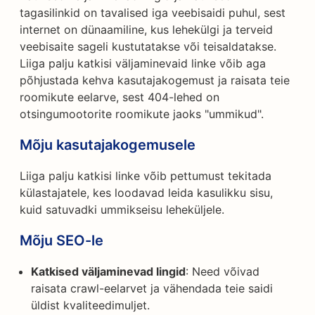
tagasilinkid on tavalised iga veebisaidi puhul, sest
internet on dünaamiline, kus lehekülgi ja terveid
veebisaite sageli kustutatakse või teisaldatakse.
Liiga palju katkisi väljaminevaid linke võib aga
põhjustada kehva kasutajakogemust ja raisata teie
roomikute eelarve, sest 404-lehed on
otsingumootorite roomikute jaoks "ummikud".
Mõju kasutajakogemusele
Liiga palju katkisi linke võib pettumust tekitada
külastajatele, kes loodavad leida kasulikku sisu,
kuid satuvadki ummikseisu leheküljele.
Mõju SEO-le
Katkised väljaminevad lingid
: Need võivad
raisata crawl-eelarvet ja vähendada teie saidi
üldist kvaliteedimuljet.