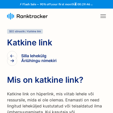
⚡ Flash Sale — 90% off your first month
⏳
00
:
29
:
45
→
SEO sõnastik
/
Katkine link
Katkine link
Silla lehekülg
Äriühingu nimekiri
Mis on katkine link?
Katkine link on hüperlink, mis viitab lehele või
ressursile, mida ei ole olemas. Enamasti on need
lingitud leheküljed kustutatud või teisaldatud ilma
ümbersuunamiseta. Kui kasutaja või