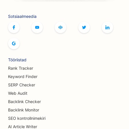
SEO grillimisvõimaluste jaoks
SEO lauamängude kohvikutele
Sotsiaalmeedia
SEO Botoxi ja täiteainete teenuste jaoks
SEO boutique'idele
SEO leivaküpsetiste jaoks
Tööriistad
SEO bowlinguradade jaoks
Rank Tracker
SEO õlletehastele
Keyword Finder
SEO rindade suurendamise teenuste jaoks
SERP Checker
Web Audit
SEO buffet-restoranidele
Backlink Checker
SEO Burgeri veoautodele
Backlink Monitor
SEO Koogipoodide jaoks
SEO kontrollnimekiri
AI Article Writer