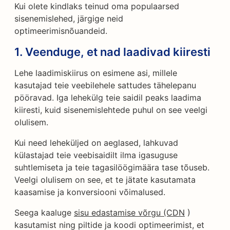
Kui olete kindlaks teinud oma populaarsed
sisenemislehed, järgige neid
optimeerimisnõuandeid.
1. Veenduge, et nad laadivad kiiresti
Lehe laadimiskiirus on esimene asi, millele
kasutajad teie veebilehele sattudes tähelepanu
pööravad. Iga lehekülg teie saidil peaks laadima
kiiresti, kuid sisenemislehtede puhul on see veelgi
olulisem.
Kui need leheküljed on aeglased, lahkuvad
külastajad teie veebisaidilt ilma igasuguse
suhtlemiseta ja teie tagasilöögimäära tase tõuseb.
Veelgi olulisem on see, et te jätate kasutamata
kaasamise ja konversiooni võimalused.
Seega kaaluge
sisu edastamise võrgu (CDN
)
kasutamist ning piltide ja koodi optimeerimist, et