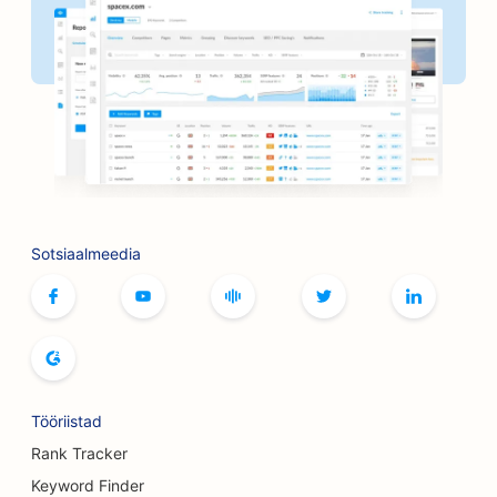
SEO pankadele
SEO pagaritöökodadele
SEO juuksuripoodidele
SEO grillimisvõimaluste jaoks
SEO boutique'idele
SEO Botoxi ja täiteainete teenuste jaoks
Sotsiaalmeedia
SEO bowlinguradade jaoks
SEO lauamängude kohvikutele
SEO raamatupoodidele
Tööriistad
SEO leivaküpsetiste jaoks
Rank Tracker
SEO õlletehastele
Keyword Finder