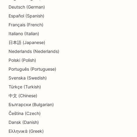
SEO valuutavahetusteenuste jaoks
Deutsch (German)
Español (Spanish)
SEO tantsustuudiote jaoks
Français (French)
SEO dermabrasiooniteenuste jaoks
Italiano (Italian)
日本語 (Japanese)
SEO päevakeskuste jaoks
Nederlands (Nederlands)
SEO hambaravikliinikutele
Polski (Polish)
SEO detailide kauplustele
Português (Portuguese)
Svenska (Swedish)
SEO söögikohtadele
Türkçe (Turkish)
SEO koogipoodidele
中文 (Chinese)
Български (Bulgarian)
SEO hariduse ja lastehoiuteenuste jaoks
Čeština (Czech)
SEO Donut kauplustele
Dansk (Danish)
SEO elektrikele
Ελληνικά (Greek)