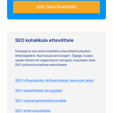
LOO TASUTA KONTO
SEO kohalikule ettevõttele
Inimesed ei otsi enam kohalikke ettevõtteid kollastest
lehekülgedest. Nad kasutavad Google'i. Õppige, kuidas
saada rohkem äri orgaanilisest otsingust, kasutades meie
SEO-juhiseid kohalikele ettevõtetele.
SEO kõhuplastika (kõhukinnisus) teenuste jaoks
SEO esteetilistele kirurgidele
SEO raamatupidamisbüroodele
SEO antikvariaatidele