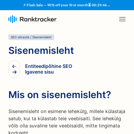
⚡ Flash Sale — 90% off your first month
⏳
00
:
29
:
45
→
SEO sõnastik
/
Sisenemisleht
Sisenemisleht
Entiteedipõhine SEO
Igavene sisu
Mis on sisenemisleht?
Sisenemisleht on esimene lehekülg, millele külastaja
satub, kui ta külastab teie veebisaiti. See lehekülg
võib olla suvaline teie veebisaidil, mitte tingimata
koduleht.