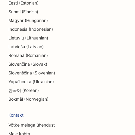
Eesti (Estonian)
SEO keemilise puhastuse jaoks
Suomi (Finnish)
SEO elektroonikakauplustele
Magyar (Hungarian)
SEO inseneribüroodele
Indonesia (Indonesian)
Lietuvių (Lithuanian)
SEO endodontidele
Latviešu (Latvian)
SEO meelelahutuse ja vaba aja veetmise jaoks
Română (Romanian)
Slovenčina (Slovak)
SEO põgenemistubade jaoks
Slovenščina (Slovenian)
EO etniliste restoranide jaoks
Українська (Ukrainian)
SEO põllumajandusettevõtetest toidukohti
한국어 (Korean)
pakkuvatele restoranidele
Bokmål (Norwegian)
SEO Facelift teenuste jaoks
Kontakt
SEO pererestoranidele
Võtke meiega ühendust
SEO finantsplaneerijatele
Meie kohta