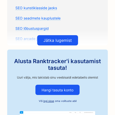
SEO kunstiklasside jaoks
SEO seadmete kauplustele
SEO lõbustuspargid
SEO arcade jaoks
Jätka lugemist
SEO arhitektuuribüroodele
SEO käsitöönduslikele kohviröstritele
Alusta Ranktracker'i kasutamist
tasuta!
SEO autoosade kauplustele
Uuri välja, mis takistab sinu veebisaidi edetabelis olemist
SEO autoremonditöökodadele
Hangi tasuta konto
SEO autokorpuskauplustele
SEO autoettevõtetele
Või
logi sisse
oma volituste abil
SEO kautsjoniteenuste jaoks