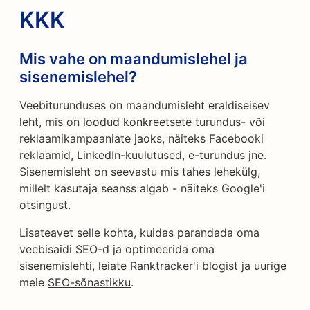
KKK
Mis vahe on maandumislehel ja
sisenemislehel?
Veebiturunduses on maandumisleht eraldiseisev
leht, mis on loodud konkreetsete turundus- või
reklaamikampaaniate jaoks, näiteks Facebooki
reklaamid, LinkedIn-kuulutused, e-turundus jne.
Sisenemisleht on seevastu mis tahes lehekülg,
millelt kasutaja seanss algab - näiteks Google'i
otsingust.
Lisateavet selle kohta, kuidas parandada oma
veebisaidi SEO-d ja optimeerida oma
sisenemislehti, leiate
Ranktracker'i blogist
ja uurige
meie
SEO-sõnastikku
.