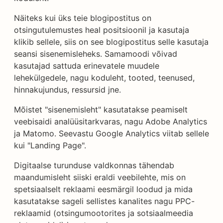
Näiteks kui üks teie blogipostitus on
otsingutulemustes heal positsioonil ja kasutaja
klikib sellele, siis on see blogipostitus selle kasutaja
seansi sisenemisleheks. Samamoodi võivad
kasutajad sattuda erinevatele muudele
lehekülgedele, nagu koduleht, tooted, teenused,
hinnakujundus, ressursid jne.
Mõistet "sisenemisleht" kasutatakse peamiselt
veebisaidi analüüsitarkvaras, nagu Adobe Analytics
ja Matomo. Seevastu Google Analytics viitab sellele
kui "Landing Page".
Digitaalse turunduse valdkonnas tähendab
maandumisleht siiski eraldi veebilehte, mis on
spetsiaalselt reklaami eesmärgil loodud ja mida
kasutatakse sageli sellistes kanalites nagu PPC-
reklaamid (otsingumootorites ja sotsiaalmeedia