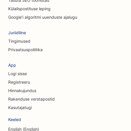
Tasuta SEO tööriistad
Külalispostituse leping
SEO kiropraktikutele
Google'i algoritmi uuenduste ajalugu
SEO kassikohvikutele
SEO keemilise koorimise teenuste jaoks
Juriidiline
Tingimused
SEO rõivakauplustele
Privaatsuspoliitika
SEO kraniofatsiaalsetele kirurgidele
App
SEO kohvipoodidele
Logi sisse
SEO kosmeetiliste kirurgide jaoks
Registreeru
Hinnakujundus
SEO krediidiühistutele
Rakenduse verstapostid
SEO konsultatsioonifirmadele
Kasutajatugi
SEO Delis'ile
Keeled
SEO võlanõustamise teenuste jaoks
English (English)