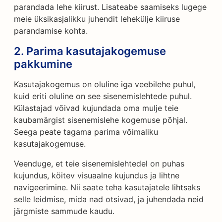
parandada lehe kiirust. Lisateabe saamiseks lugege
meie üksikasjalikku juhendit lehekülje kiiruse
parandamise kohta.
2. Parima kasutajakogemuse
pakkumine
Kasutajakogemus on oluline iga veebilehe puhul,
kuid eriti oluline on see sisenemislehtede puhul.
Külastajad võivad kujundada oma mulje teie
kaubamärgist sisenemislehe kogemuse põhjal.
Seega peate tagama parima võimaliku
kasutajakogemuse.
Veenduge, et teie sisenemislehtedel on puhas
kujundus, köitev visuaalne kujundus ja lihtne
navigeerimine. Nii saate teha kasutajatele lihtsaks
selle leidmise, mida nad otsivad, ja juhendada neid
järgmiste sammude kaudu.