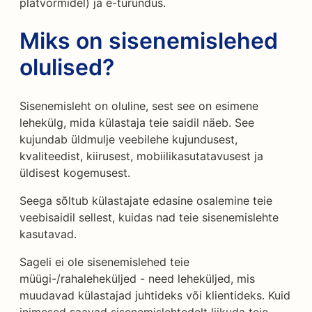
platvormidel) ja e-turundus.
Miks on sisenemislehed
olulised?
Sisenemisleht on oluline, sest see on esimene
lehekülg, mida külastaja teie saidil näeb. See
kujundab üldmulje veebilehe kujundusest,
kvaliteedist, kiirusest, mobiilikasutatavusest ja
üldisest kogemusest.
Seega sõltub külastajate edasine osalemine teie
veebisaidil sellest, kuidas nad teie sisenemislehte
kasutavad.
Sageli ei ole sisenemislehed teie
müügi-/rahaleheküljed - need leheküljed, mis
muudavad külastajad juhtideks või klientideks. Kuid