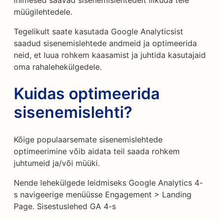
inimesed saavad sisenemislehtedelt liikuda teie
müügilehtedele.
Tegelikult saate kasutada Google Analyticsist
saadud sisenemislehtede andmeid ja optimeerida
neid, et luua rohkem kaasamist ja juhtida kasutajaid
oma rahalehekülgedele.
Kuidas optimeerida
sisenemislehti?
Kõige populaarsemate sisenemislehtede
optimeerimine võib aidata teil saada rohkem
juhtumeid ja/või müüki.
Nende lehekülgede leidmiseks Google Analytics 4-
s navigeerige menüüsse Engagement > Landing
Page. Sisestuslehed GA 4-s