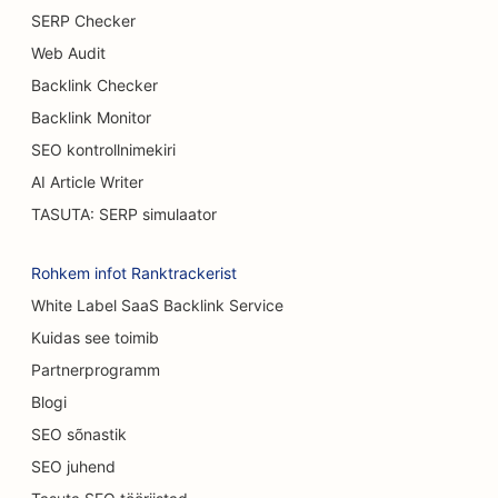
SEO rindade suurendamise teenuste jaoks
SERP Checker
Web Audit
SEO buffet-restoranidele
Backlink Checker
SEO Burgeri veoautodele
Backlink Monitor
SEO põletuskirurgidele
SEO kontrollnimekiri
AI Article Writer
SEO kohvikutele
TASUTA: SERP simulaator
SEO Koogipoodide jaoks
Rohkem infot Ranktrackerist
SEO Casual Dining restoranidele
White Label SaaS Backlink Service
SEO vaipade ja põrandakattematerjalide
Kuidas see toimib
kauplustele
Partnerprogramm
SEO autopesulate jaoks
Blogi
SEO sõnastik
SEO autokauplustele
SEO juhend
SEO puhastusteenuste jaoks