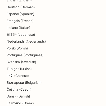
English (English)
Deutsch (German)
借金相談サービスのSEO
Español (Spanish)
歯科医院のためのSEO
Français (French)
デリカテッセンのSEO
Italiano (Italian)
日本語 (Japanese)
ダイナー向けSEO
Nederlands (Nederlands)
皮膚剥離サービスのSEO
Polski (Polish)
ディテールショップのためのSEO
Português (Portuguese)
Svenska (Swedish)
ドーナツ店のためのSEO
Türkçe (Turkish)
教育・保育サービスのSEO
中文 (Chinese)
Български (Bulgarian)
クリーニング店向けSEO
Čeština (Czech)
電気工事業者のためのSEO
Dansk (Danish)
家電量販店のSEO
Ελληνικά (Greek)