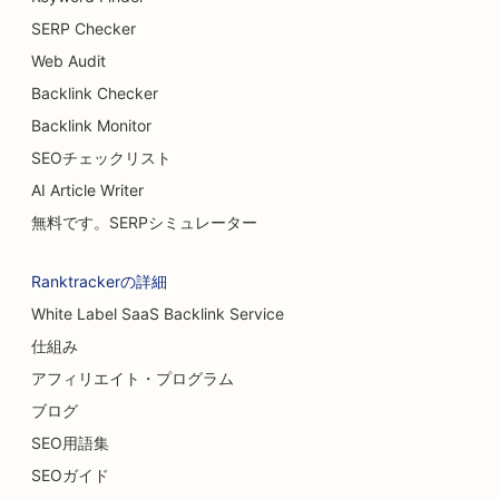
ビュッフェレストランのSEO
SERP Checker
ハンバーガー・トラックのSEO
Web Audit
Backlink Checker
ケーキショップのためのSEO
Backlink Monitor
カーディーラーのためのSEO
SEOチェックリスト
火傷外科医のためのSEO
AI Article Writer
無料です。SERPシミュレーター
洗車場のSEO
カフェのSEO
Ranktrackerの詳細
White Label SaaS Backlink Service
カーペット・フローリング店向けSEO対策
仕組み
カジュアル・ダイニング・レストランのSEO
アフィリエイト・プログラム
ケミカルピーリングのSEO
ブログ
SEO用語集
猫カフェのSEO
SEOガイド
カイロプラクターのためのSEO