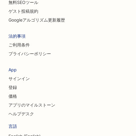
無料SEOツール
ゲスト投稿規約
クリーニングサービスのSEO
Googleアルゴリズム更新履歴
コーヒーショップのSEO
法的事項
コンサルティング会社のためのSEO
ご利用条件
美容外科のためのSEO
プライバシーポリシー
衣料品店のSEO
App
両替サービスのSEO
サインイン
頭蓋顔面外科医のためのSEO対策
登録
価格
信用組合のためのSEO
アプリのマイルストーン
カップケーキ店のためのSEO
ヘルプデスク
ダンススタジオのためのSEO
言語
保育園向けSEO対策