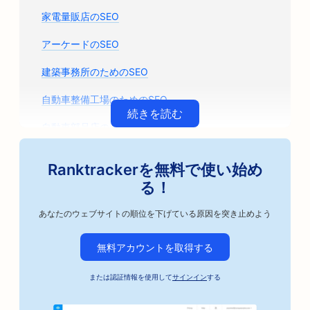
家電量販店のSEO
アーケードのSEO
建築事務所のためのSEO
自動車整備工場のためのSEO
続きを読む
自動車部品店のためのSEO
美術教室のSEO
Ranktrackerを無料で使い始め
自動車修理工場のためのSEO
る！
アーティザン・コーヒー・ロースターのためのSEO
あなたのウェブサイトの順位を下げている原因を突き止めよう
保釈保証サービスのSEO
無料アカウントを取得する
自動車ビジネスのためのSEO
または認証情報を使用して
サインイン
する
ベーカリーのためのSEO