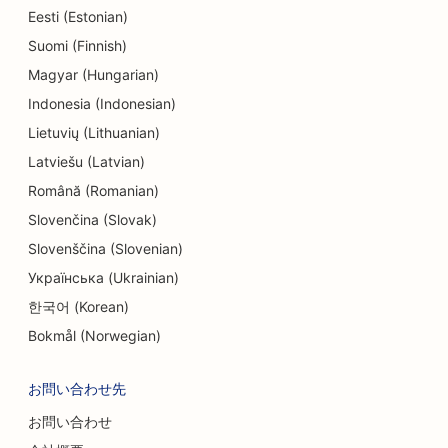
Eesti (Estonian)
歯内療法専門医のためのSEO
Suomi (Finnish)
エンターテインメントとレクリエーションのための
Magyar (Hungarian)
SEO
Indonesia (Indonesian)
エンジニアリング会社のためのSEO
Lietuvių (Lithuanian)
Latviešu (Latvian)
エスニック・レストラン向けEO
Română (Romanian)
エスケープルームのSEO
Slovenčina (Slovak)
フェイスリフト・サービスのSEO
Slovenščina (Slovenian)
Українська (Ukrainian)
ファミリーレストランのSEO
한국어 (Korean)
ファーム・トゥ・テーブル・レストランのための
Bokmål (Norwegian)
SEO
お問い合わせ先
ファイナンシャル・プランナーのためのSEO
お問い合わせ
金融サービス向けSEO