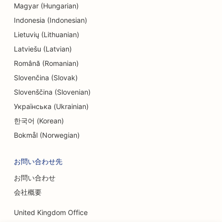
エンターテインメントとレクリエーションのための
Magyar (Hungarian)
SEO
Indonesia (Indonesian)
エンジニアリング会社のためのSEO
Lietuvių (Lithuanian)
Latviešu (Latvian)
エスニック・レストラン向けEO
Română (Romanian)
エスケープルームのSEO
Slovenčina (Slovak)
フェイスリフト・サービスのSEO
Slovenščina (Slovenian)
Українська (Ukrainian)
ファミリーレストランのSEO
한국어 (Korean)
ファーム・トゥ・テーブル・レストランのための
Bokmål (Norwegian)
SEO
お問い合わせ先
ファイナンシャル・プランナーのためのSEO
お問い合わせ
金融サービス向けSEO
会社概要
高級レストランのSEO
United Kingdom Office