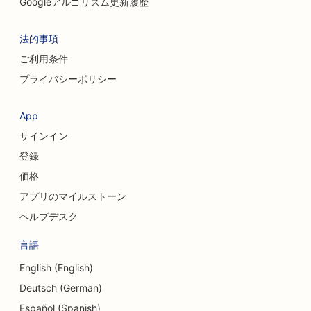
Googleアルゴリズム更新履歴
コーヒーショップのSEO
法的事項
コンサルティング会社のためのSEO
ご利用条件
美容外科のためのSEO
プライバシーポリシー
衣料品店のSEO
App
両替サービスのSEO
サインイン
頭蓋顔面外科医のためのSEO対策
登録
価格
信用組合のためのSEO
アプリのマイルストーン
カップケーキ店のためのSEO
ヘルプデスク
ダンススタジオのためのSEO
言語
保育園向けSEO対策
English (English)
Deutsch (German)
借金相談サービスのSEO
Español (Spanish)