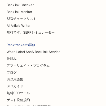
Backlink Checker
ケーキショップのためのSEO
Backlink Monitor
カーディーラーのためのSEO
SEOチェックリスト
火傷外科医のためのSEO
AI Article Writer
無料です。SERPシミュレーター
洗車場のSEO
カフェのSEO
Ranktrackerの詳細
White Label SaaS Backlink Service
カーペット・フローリング店向けSEO対策
仕組み
カジュアル・ダイニング・レストランのSEO
アフィリエイト・プログラム
ケミカルピーリングのSEO
ブログ
SEO用語集
猫カフェのSEO
SEOガイド
カイロプラクターのためのSEO
無料SEOツール
ゲスト投稿規約
クリーニングサービスのSEO