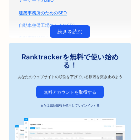
アーケードのSEO
建築事務所のためのSEO
自動車整備工場のためのSEO
続きを読む
自動車部品店のためのSEO
美術教室のSEO
Ranktrackerを無料で使い始め
自動車修理工場のためのSEO
る！
アーティザン・コーヒー・ロースターのためのSEO
あなたのウェブサイトの順位を下げている原因を突き止めよう
保釈保証サービスのSEO
無料アカウントを取得する
自動車ビジネスのためのSEO
または認証情報を使用して
サインイン
する
ベーカリーのためのSEO
理髪店のためのSEO
銀行向けSEO