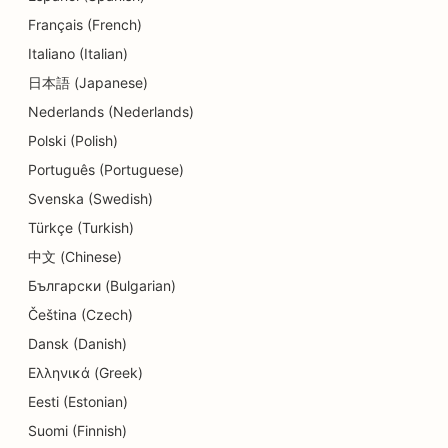
歯科医院のためのSEO
Français (French)
デリカテッセンのSEO
Italiano (Italian)
日本語 (Japanese)
ダイナー向けSEO
Nederlands (Nederlands)
皮膚剥離サービスのSEO
Polski (Polish)
ディテールショップのためのSEO
Português (Portuguese)
Svenska (Swedish)
ドーナツ店のためのSEO
Türkçe (Turkish)
教育・保育サービスのSEO
中文 (Chinese)
Български (Bulgarian)
クリーニング店向けSEO
Čeština (Czech)
電気工事業者のためのSEO
Dansk (Danish)
家電量販店のSEO
Ελληνικά (Greek)
Eesti (Estonian)
歯内療法専門医のためのSEO
Suomi (Finnish)