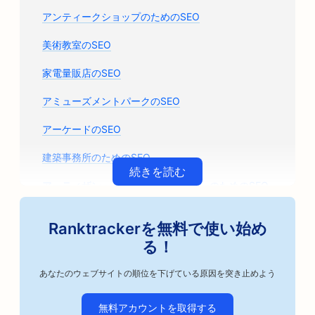
アンティークショップのためのSEO
美術教室のSEO
家電量販店のSEO
アミューズメントパークのSEO
アーケードのSEO
建築事務所のためのSEO
続きを読む
アーティザン・コーヒー・ロースターのためのSEO
自動車部品店のためのSEO
Ranktrackerを無料で使い始め
自動車修理工場のためのSEO
る！
自動車整備工場のためのSEO
あなたのウェブサイトの順位を下げている原因を突き止めよう
自動車ビジネスのためのSEO
無料アカウントを取得する