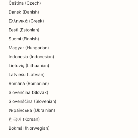
Čeština (Czech)
クリーニング店向けSEO
Dansk (Danish)
家電量販店のSEO
Ελληνικά (Greek)
Eesti (Estonian)
エンジニアリング会社のためのSEO
Suomi (Finnish)
歯内療法専門医のためのSEO
Magyar (Hungarian)
エンターテインメントとレクリエーションのための
Indonesia (Indonesian)
SEO
Lietuvių (Lithuanian)
Latviešu (Latvian)
エスケープルームのSEO
Română (Romanian)
エスニック・レストラン向けEO
Slovenčina (Slovak)
ファーム・トゥ・テーブル・レストランのための
Slovenščina (Slovenian)
SEO
Українська (Ukrainian)
한국어 (Korean)
フェイスリフト・サービスのSEO
Bokmål (Norwegian)
ファミリーレストランのSEO