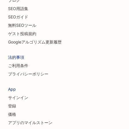
ブログ
SEO用語集
猫カフェのSEO
SEOガイド
ケミカルピーリングのSEO
無料SEOツール
ゲスト投稿規約
衣料品店のSEO
Googleアルゴリズム更新履歴
頭蓋顔面外科医のためのSEO対策
法的事項
コーヒーショップのSEO
ご利用条件
美容外科のためのSEO
プライバシーポリシー
信用組合のためのSEO
App
コンサルティング会社のためのSEO
サインイン
デリカテッセンのSEO
登録
価格
借金相談サービスのSEO
アプリのマイルストーン
両替サービスのSEO