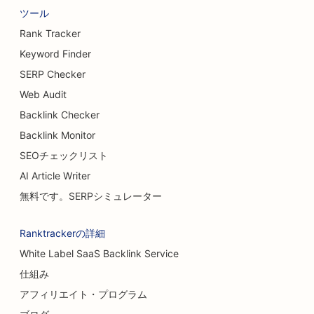
醸造所のためのSEO
ツール
豊胸手術のSEO
Rank Tracker
Keyword Finder
ビュッフェレストランのSEO
SERP Checker
ハンバーガー・トラックのSEO
Web Audit
Backlink Checker
火傷外科医のためのSEO
Backlink Monitor
カフェのSEO
SEOチェックリスト
ケーキショップのためのSEO
AI Article Writer
無料です。SERPシミュレーター
カジュアル・ダイニング・レストランのSEO
カーペット・フローリング店向けSEO対策
Ranktrackerの詳細
White Label SaaS Backlink Service
洗車場のSEO
仕組み
クリーニングサービスのSEO
アフィリエイト・プログラム
カイロプラクターのためのSEO