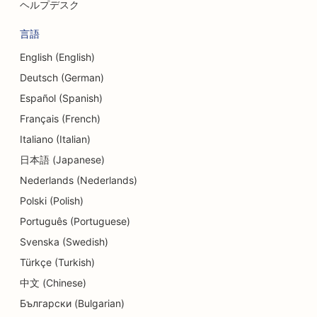
ヘルプデスク
ダンススタジオのためのSEO
言語
皮膚剥離サービスのSEO
English (English)
Deutsch (German)
保育園向けSEO対策
Español (Spanish)
カーディーラーのためのSEO
Français (French)
歯科医院のためのSEO
Italiano (Italian)
日本語 (Japanese)
ディテールショップのためのSEO
Nederlands (Nederlands)
ダイナー向けSEO
Polski (Polish)
カップケーキ店のためのSEO
Português (Portuguese)
Svenska (Swedish)
教育・保育サービスのSEO
Türkçe (Turkish)
ドーナツ店のためのSEO
中文 (Chinese)
Български (Bulgarian)
電気工事業者のためのSEO