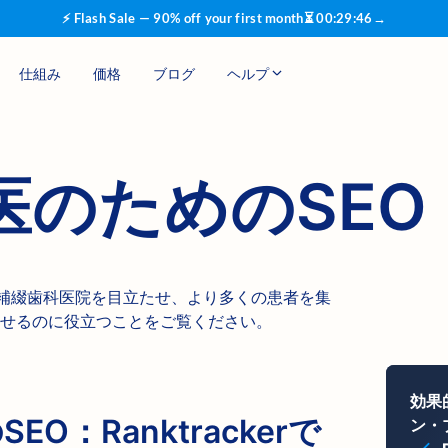
⚡ Flash Sale — 90% off your first month
⏳
00
:
29
:
45
→
仕組み
価格
ブログ
ヘルプ
医のためのSEO
あなたの補綴歯科医院を目立たせ、より多くの患者を集
せるのに役立つことをご覧ください。
効果
O：Ranktrackerで
ン・